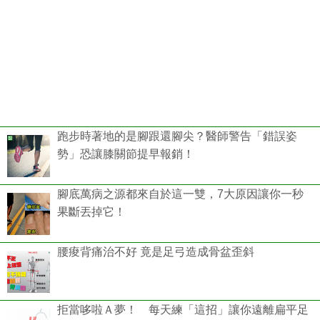
跑步時著地的是腳跟還腳尖？醫師警告「錯誤姿
勢」恐讓膝關節提早報銷！
腳底萬病之源都來自於這一雙，7大原因讓你一秒
果斷丟掉它！
腰痠背痛治不好 竟是足弓造成骨盆歪斜
拒當哆啦Ａ夢！ 每天練「這招」讓你遠離扁平足