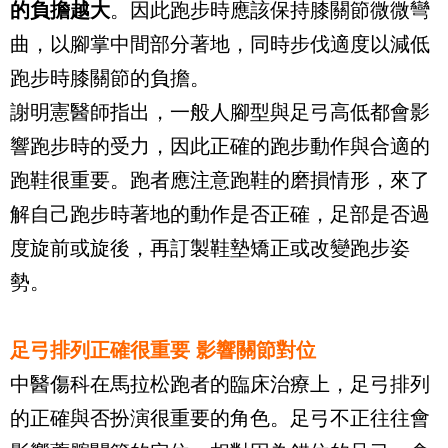
的負擔越大
。因此跑步時應該保持膝關節微微彎
曲，以腳掌中間部分著地，同時步伐適度以減低
跑步時膝關節的負擔。
謝明憲醫師指出，一般人腳型與足弓高低都會影
響跑步時的受力，因此正確的跑步動作與合適的
跑鞋很重要。跑者應注意跑鞋的磨損情形，來了
解自己跑步時著地的動作是否正確，足部是否過
度旋前或旋後，再訂製鞋墊矯正或改變跑步姿
勢。
足弓排列正確很重要 影響關節對位
中醫傷科在馬拉松跑者的臨床治療上，足弓排列
的正確與否扮演很重要的角色。足弓不正往往會