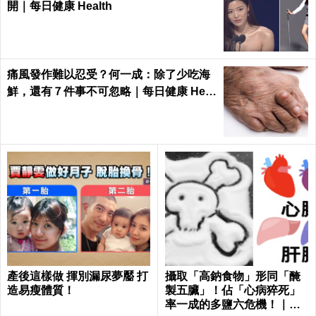
開｜每日健康 Health
痛風發作難以忍受？何一成：除了少吃海
鮮，還有７件事不可忽略｜每日健康 Heal
th
產後這樣做 揮別漏尿夢靨 打
攝取「高鈉食物」形同「醃
造易瘦體質！
製五臟」！佔「心病猝死」
率一成的多鹽六危機！｜每