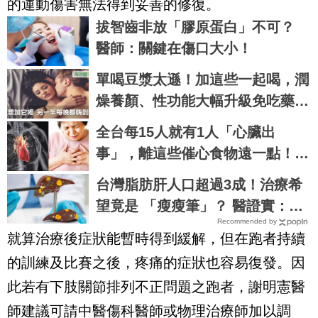
的運動傷害無法得到妥善的修復。
拔智齒非放「膠原蛋白」不可？
醫師：關鍵在傷口大小！
單喝豆漿太遜！加這些一起喝，潤
燥養顏、性功能大幅升級免吃藥｜
每日健康 Health
全台每15人就有1人「心臟出
事」，離這些催心食物遠一點！一
秒學會「護心大法」｜每日健康 H
台灣脂肪肝人口超過3成！治療希
ealth
望竟是 「瘦瘦筆」？ 醫證實：有
Recommended by
望改善肝纖維化
就算治療後症狀能暫時得到緩解，但在跑者持續
的訓練及比賽之後，疼痛的症狀也容易復發。因
此若有下肢關節排列不正問題之跑者，謝明憲醫
師建議可請中醫傷科醫師或物理治療師加以調