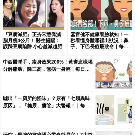
『豆腐減肥』正夯宋慧喬減
器官健不健康看臉就知！一
脂月瘦4公斤！ 醫生提醒：
秒看懂身體哪裡出狀況：鼻
誤踩豆腐陷阱 小心越減越肥
子、下巴長痘最致命｜每日
健康 Health
中西醫聯手，瘦身效果200%！黃耆這樣喝
分解脂肪、降三高，無病一身輕｜每日健
康 Health
噓出「一廁所的怪味」？尿有「七類異味
原因」，「糖尿、瘻管」大警報！｜每日
健康Health
研究：最強的抗癌護心零食就是它！7大益