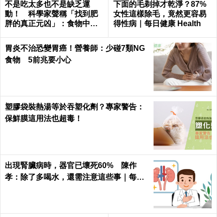
不是吃太多也不是缺乏運
下面的毛剃掉才乾淨？87%
動！ 科學家聲稱「找到肥
女性這樣除毛，竟然更容易
胖的真正元凶」：食物中無
得性病｜每日健康 Health
處不在
胃炎不治恐變胃癌！營養師：少碰7類NG
食物 5前兆要小心
塑膠袋裝熱湯等於吞塑化劑？專家警告：
保鮮膜這用法也超毒！
出現腎臟病時，器官已壞死60% 陳作
孝：除了多喝水，還需注意這些事｜每日
健康 Health