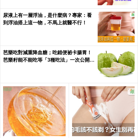
尿液上有一層浮油，是什麼病？專家：看
到浮油搭上這一物，不馬上就醫不行！
芭樂吃對減重降血糖；吃錯便祕卡腸胃！
芭樂籽能不能吃等「3種吃法」一次公開｜
每日健康 Health