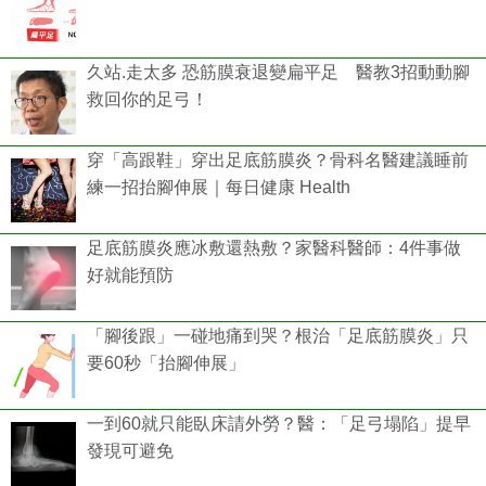
久站.走太多 恐筋膜衰退變扁平足 醫教3招動動腳
救回你的足弓！
穿「高跟鞋」穿出足底筋膜炎？骨科名醫建議睡前
練一招抬腳伸展｜每日健康 Health
足底筋膜炎應冰敷還熱敷？家醫科醫師：4件事做
好就能預防
「腳後跟」一碰地痛到哭？根治「足底筋膜炎」只
要60秒「抬腳伸展」
一到60就只能臥床請外勞？醫：「足弓塌陷」提早
發現可避免