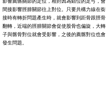
影響薦髂關節的定位，相對因為錯位的足弓，會
間接影響脛腓關節往上對位。只要共構力線在銜
接時有轉折問題產生時，就會影響到距骨跟脛骨
翻轉，近端的脛腓關節會促使股骨也偏旋，大轉
子與髂骨對位就會受影響，之後的薦髂對位也會
發生問題。