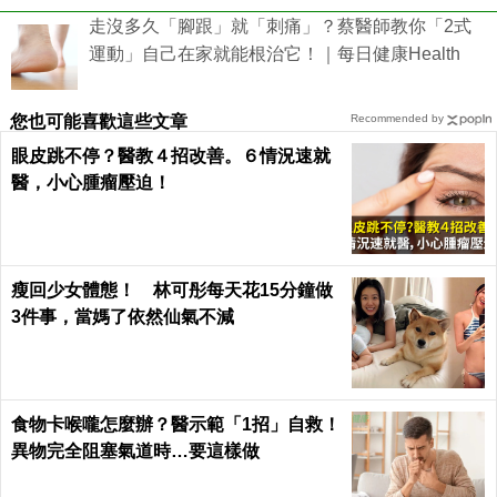
走沒多久「腳跟」就「刺痛」？蔡醫師教你「2式
運動」自己在家就能根治它！｜每日健康Health
您也可能喜歡這些文章
Recommended by
眼皮跳不停？醫教４招改善。６情況速就
醫，小心腫瘤壓迫！
瘦回少女體態！ 林可彤每天花15分鐘做
3件事，當媽了依然仙氣不減
食物卡喉嚨怎麼辦？醫示範「1招」自救！
異物完全阻塞氣道時…要這樣做