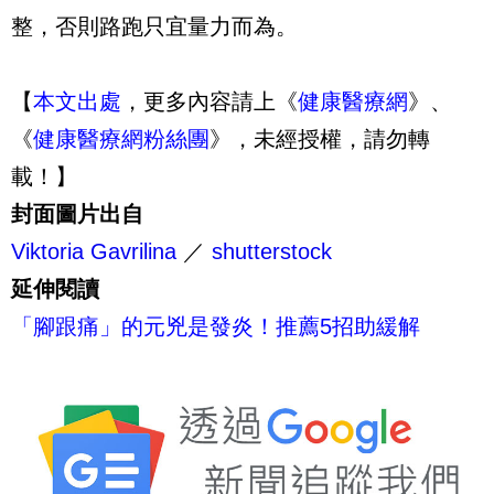
整，否則路跑只宜量力而為。
【
本文出處
，更多內容請上《
健康醫療網
》、
《
健康醫療網粉絲團
》，未經授權，請勿轉
載！】
封面圖片出自
Viktoria Gavrilina
／
shutterstock
延伸閱讀
「腳跟痛」的元兇是發炎！推薦5招助緩解