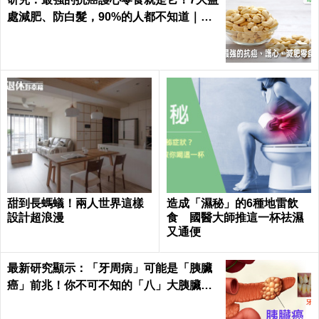
處減肥、防白髮，90%的人都不知道｜每
日健康 Health
甜到長螞蟻！兩人世界這樣
造成「濕秘」的6種地雷飲
設計超浪漫
食 國醫大師推這一杯祛濕
又通便
最新研究顯示：「牙周病」可能是「胰臟
癌」前兆！你不可不知的「八」大胰臟癌
警訊！