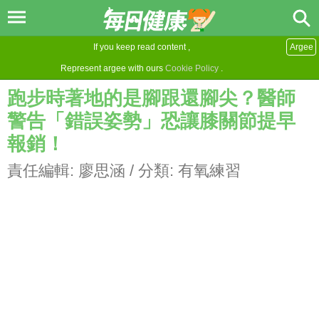
If you keep read content ,
Argee
Represent argee with ours
Cookie Policy
.
跑步時著地的是腳跟還腳尖？醫師
警告「錯誤姿勢」恐讓膝關節提早
報銷！
責任編輯:
廖思涵
/ 分類:
有氧練習