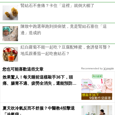
腎結石不會痛？卡住「這裡」就倒大楣了
陳致中跑選舉跑到掛病號，竟是腎結石塞住「這
邊」造成的
紅白蘿蔔不能一起吃？豆腐配蜂蜜，會誘發耳聾？
地瓜跟番茄一起吃會結石？
您也可能喜歡這些文章
Recommended by
效果驚人！每天睡前這樣敲手36下，頭
痛、腸胃不適、疲勞全消失，還能預防腦
中風！｜每日健康Health
夏天吹冷氣反而不舒服？中醫教4招擊退
「冷氣病」