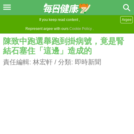
If you keep read content ,
Argee
Represent argee with ours
Cookie Policy
.
陳致中跑選舉跑到掛病號，竟是腎
結石塞住「這邊」造成的
責任編輯:
林宏軒
/ 分類:
即時新聞