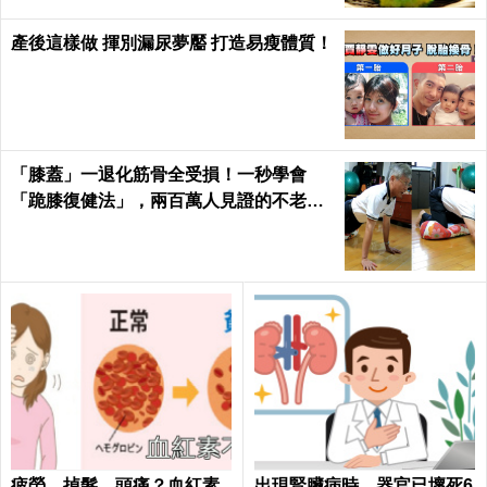
產後這樣做 揮別漏尿夢靨 打造易瘦體質！
「膝蓋」一退化筋骨全受損！一秒學會
「跪膝復健法」，兩百萬人見證的不老伸
展術｜每日健康 Health
疲勞、掉髮、頭痛？血紅素
出現腎臟病時，器官已壞死6