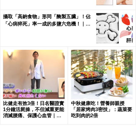
攝取「高鈉食物」形同「醃製五臟」！佔
「心病猝死」率一成的多鹽六危機！｜每
日健康 Health
比健走有效3倍！日名醫證實
中秋健康吃！營養師親授
1分鐘活屍操，不但減重更能
「居家烤肉3密技」：蔬菜要
消滅腰痛、保護心血管｜每
吃到肉的2倍
日健康 Health