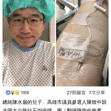
總統陳水扁的兒子、高雄市議員參選人陳致中因
水喝太少致結石掛病號。圖／翻攝陳致中臉書