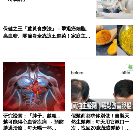
保健之王「薑黃食療法」：擊退癌細胞、
高血糖、關節炎全靠這五道菜！家庭主婦
必學｜每日健康Health
研究證實：「脖子」越粗，
假髮商都求你別做！自製天
越可能得心血管疾病 → 預防
然生髮劑：每天用它漱口一
勝過治療，每天喝一杯
次，找回20歲茂盛髮齡｜每
「它」血管越喝越年輕！
日健康 Health