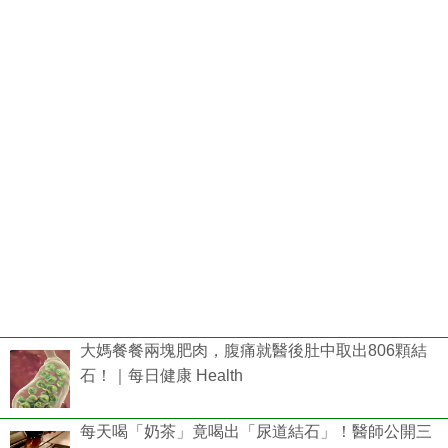
大媽餐餐兩塊肥肉，腹痛就醫後肚中取出806顆結
石！｜每日健康 Health
每天喝「奶茶」竟喝出「尿道結石」！醫師公開三