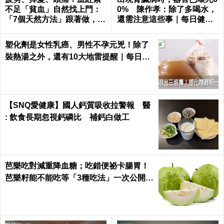
不足「貧血」自然找上門：
0% 陳作孝：除了多喝水，
「7個天然方法」跟著做，杜
還需注意這些事｜每日健康
絕貧血只要一種水果！
Health
塑化劑是女性乳癌、男性不孕元兇！除了
裝熱湯之外，還有10大地雷提醒｜每日健
康 Health
【SNQ愛健康】國人鈣質吸收拉警報 醫
: 飲食長期忽視鈣磷比 補鈣白做工
芭樂吃對減重降血糖；吃錯便祕卡腸胃！
芭樂籽能不能吃等「3種吃法」一次公開｜
每日健康 Health