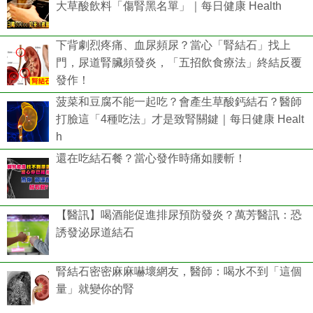
大草酸飲料「傷腎黑名單」｜每日健康 Health
下背劇烈疼痛、血尿頻尿？當心「腎結石」找上
門，尿道腎臟頻發炎，「五招飲食療法」終結反覆
發作！
菠菜和豆腐不能一起吃？會產生草酸鈣結石？醫師
打臉這「4種吃法」才是致腎關鍵｜每日健康 Healt
h
還在吃結石餐？當心發作時痛如腰斬！
【醫訊】喝酒能促進排尿預防發炎？萬芳醫訊：恐
誘發泌尿道結石
腎結石密密麻麻嚇壞網友，醫師：喝水不到「這個
量」就變你的腎