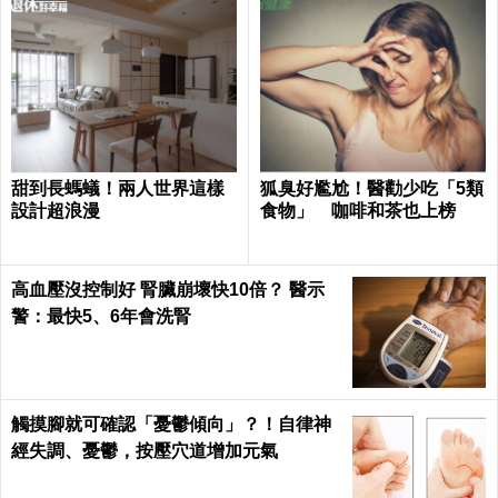
甜到長螞蟻！兩人世界這樣
狐臭好尷尬！醫勸少吃「5類
設計超浪漫
食物」 咖啡和茶也上榜
高血壓沒控制好 腎臟崩壞快10倍？ 醫示
警：最快5、6年會洗腎
觸摸腳就可確認「憂鬱傾向」？！自律神
經失調、憂鬱，按壓穴道增加元氣