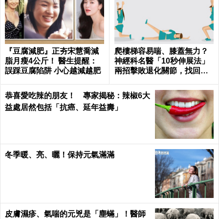
『豆腐減肥』正夯宋慧喬減
爬樓梯容易喘、膝蓋無力？
脂月瘦4公斤！ 醫生提醒：
神經科名醫「10秒伸展法」
誤踩豆腐陷阱 小心越減越肥
兩招擊敗退化關節，找回年
輕腳骨不求人｜每日健康 He
alth
恭喜愛吃辣的朋友！ 專家揭秘：辣椒6大
益處居然包括「抗癌、延年益壽」
冬季暖、亮、曬！保持元氣滿滿
皮膚濕疹、氣喘的元兇是「塵蟎」！醫師