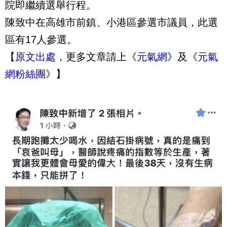
院即繼續選舉行程。
陳致中在高雄市前鎮、小港區參選市議員，此選
區有17人參選。
【
原文出處
，更多文章請上《
元氣網
》及《
元氣
網粉絲團
》】