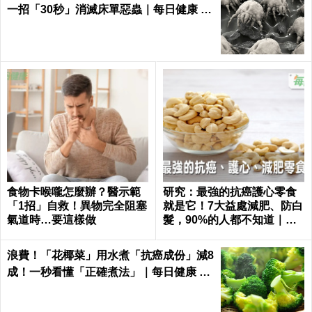
一招「30秒」消滅床單惡蟲｜每日健康 H
ealth
食物卡喉嚨怎麼辦？醫示範
研究：最強的抗癌護心零食
「1招」自救！異物完全阻塞
就是它！7大益處減肥、防白
氣道時…要這樣做
髮，90%的人都不知道｜每
日健康 Health
浪費！「花椰菜」用水煮「抗癌成份」減8
成！一秒看懂「正確煮法」｜每日健康 He
alth