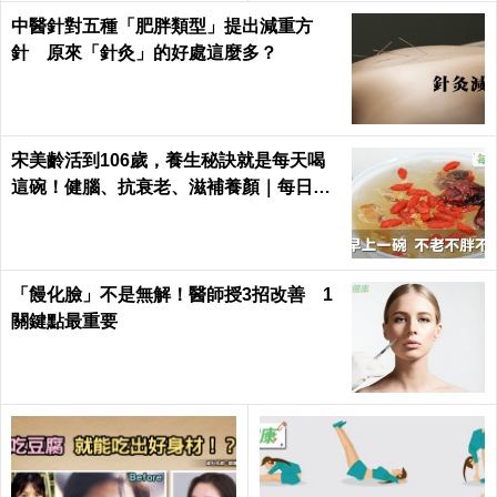
中醫針對五種「肥胖類型」提出減重方
針 原來「針灸」的好處這麼多？
宋美齡活到106歲，養生秘訣就是每天喝
這碗！健腦、抗衰老、滋補養顏｜每日健
康 Health
「饅化臉」不是無解！醫師授3招改善 1
關鍵點最重要