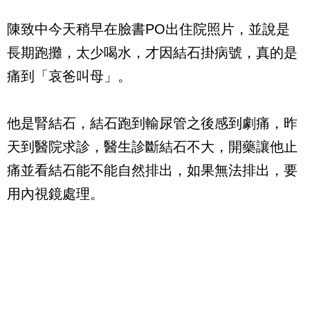
陳致中今天稍早在臉書PO出住院照片，並說是
長期跑攤，太少喝水，才因結石掛病號，真的是
痛到「哀爸叫母」。
他是腎結石，結石跑到輸尿管之後感到劇痛，昨
天到醫院求診，醫生診斷結石不大，開藥讓他止
痛並看結石能不能自然排出，如果無法排出，要
用內視鏡處理。