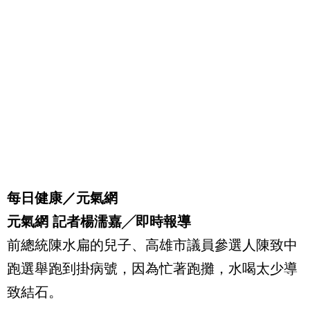
每日健康／元氣網
元氣網 記者楊濡嘉╱即時報導
前總統陳水扁的兒子、高雄市議員參選人陳致中
跑選舉跑到掛病號，因為忙著跑攤，水喝太少導
致結石。