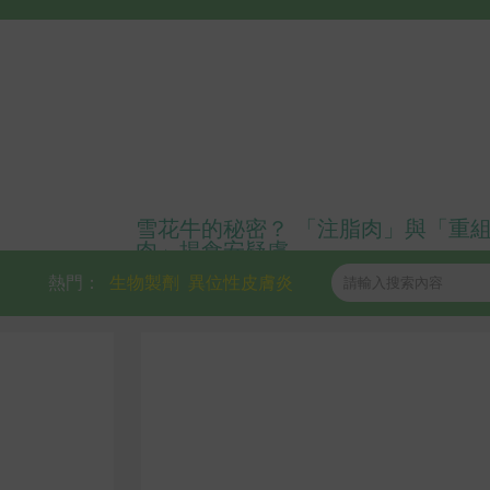
雪花牛的秘密？ 「注脂肉」與「重
肉」揭食安疑慮
熱門：
生物製劑
異位性皮膚炎