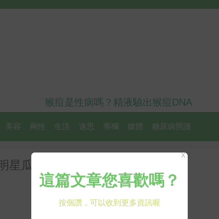
猴痘是性病嗎？精液驗出猴痘DNA
美容
兩性
生活
迷思
專欄
媒體
糖尿病照護
X
瓜子臉｜每日健康 Health