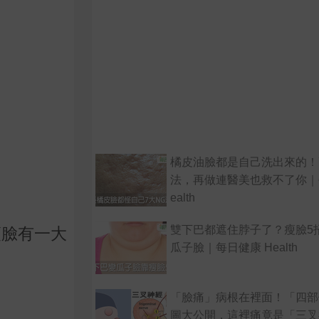
橘皮油臉都是自己洗出來的！
法，再做連醫美也救不了你｜
ealth
雙下巴都遮住脖子了？瘦臉5
瘦臉有一大
瓜子臉｜每日健康 Health
「臉痛」病根在裡面！「四部
圖大公開，這裡痛竟是「三叉