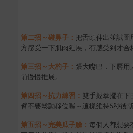
第二招～碰鼻子：
把舌頭伸出並試圖
方感受一下肌肉延展，有感受到才合
第三招～大杓子：
張大嘴巴，下唇用
前慢慢推展。
第四招～抗力練習：
雙手握拳擺在下
臂不要鬆動移位喔～這樣維持5秒後
第五招～完美瓜子臉：
每個人都想要