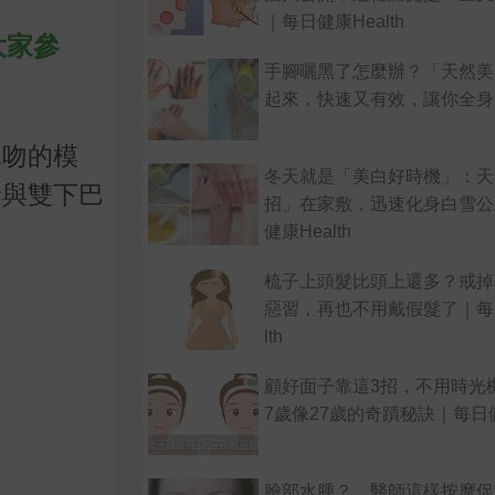
｜每日健康Health
大家參
手腳曬黑了怎麼辦？「天然美
起來，快速又有效，讓你全身
親吻的模
冬天就是「美白好時機」：天
輪與雙下巴
招」在家敷，迅速化身白雪公
健康Health
梳子上頭髮比頭上還多？戒掉
惡習，再也不用戴假髮了｜每日
lth
顧好面子靠這3招，不用時光
7歲像27歲的奇蹟秘訣｜每日健康
臉部水腫？ 醫師這樣按摩促