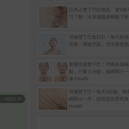
亞洲人雙下巴比例高 瘦V臉
刀？醫：冷凍減脂逆轉臉下垂
消滅雙下巴免打針！每天按兩
排毒」增進代謝，消水腫甩脂
層層消退雙下巴！早晚各做兩
動」只要５分鐘，臉瞬間小一
康 Health
消滅雙下巴！每天3分鐘、簡
瞬間小一半，拍照從此零死角
閱讀文章
arrow_forward_ios
Health