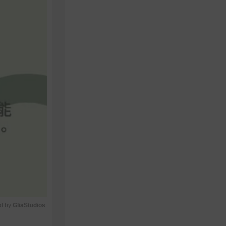
d by 
GliaStudios