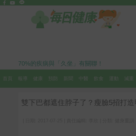
70%的疾病與「久坐」有關聯！
首頁
報導
健康
預防
新聞
中醫
飲食
運動
減重
雙下巴都遮住脖子了？瘦臉5招打造明星
| 日期:
2017-07-25
| 責任編輯:
李欣
| 分類:
健身重訓