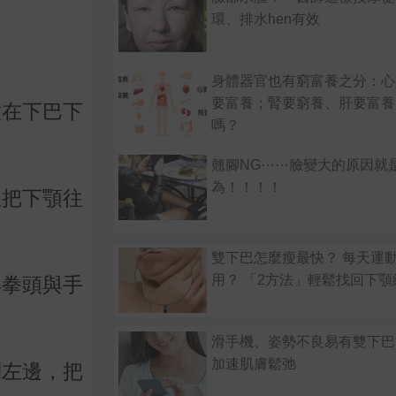
環、排水hen有效
身體器官也有窮富養之分：心
要富養；腎要窮養、肝要富養
放在下巴下
嗎？
翹腳NG⋯⋯臉變大的原因就
為！！！！
並把下顎往
雙下巴怎麼瘦最快？ 每天運
用？ 「2方法」輕鬆找回下顎
得拳頭與手
滑手機、姿勢不良易有雙下巴
加速肌膚鬆弛
到左邊，把