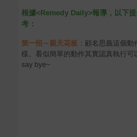
根據<
Remedy Daily
>報導，以下
考：
第一招～親天花板：
顧名思義這個動
樣。看似簡單的動作其實認真執行可
say bye~