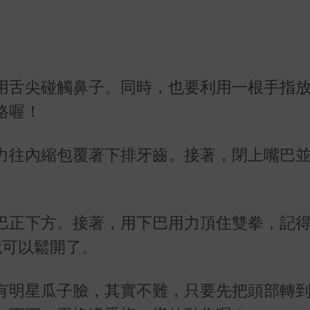
用舌尖碰觸鼻子。同時，也要利用一根手指
格喔！
力往內縮包覆著下排牙齒。接著，閉上嘴巴
巴正下方。接著，用下巴用力頂住雙拳，記
就可以鬆開了。
有明星瓜子臉，其實不難，只要先把頭部轉