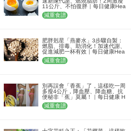
速新陳代謝、燃燒脂肪！2周激瘦
11公斤、不怕復胖｜每日健康Hea
lth
減重食譜
肥胖剋星「燕麥水」3步驟自製：
燃脂、排毒、助消化！加速代謝、
促進減肥一杯有效｜每日健康Hea
lth
減重食譜
別再誤會「香蕉」了，這樣吃一周
多瘦4公斤，降血壓、降血糖、抗
便秘非「蕉」莫屬！｜每日健康 H
ealth
減重食譜