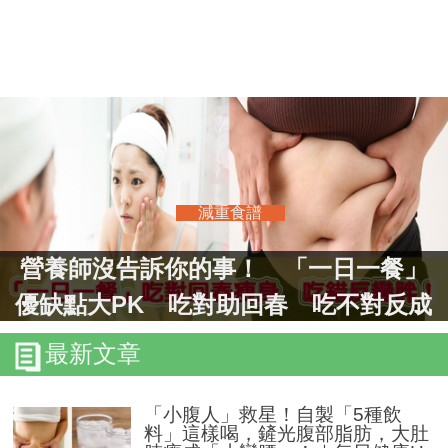
減重食譜
營養師沒告訴你的事！ 「一日一餐」
優缺點大PK 吃對助回春 吃不對反成
易胖體質！
最新文章
「小腹人」救星！自製「5種飲
料」這樣喝，鏟光腹部脂肪，大肚