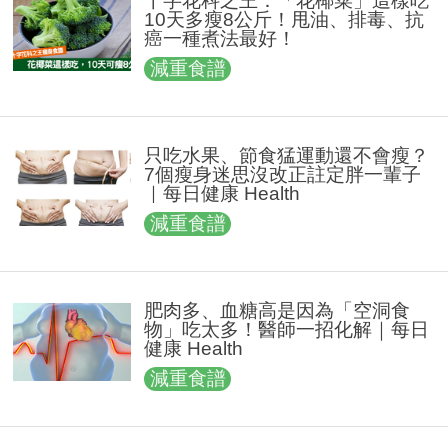
十字花科之王：「花椰菜」這樣吃
10天多瘦8公斤！甩油、排毒、抗
癌一種煮法最好！
減重食譜
只吃水果、節食猛運動還不會瘦？
7個瘦身迷思沒改正註定胖一輩子
｜每日健康 Health
減重食譜
肥肉多、血糖高是因為「空洞食
物」吃太多！醫師一招化解｜每日
健康 Health
減重食譜