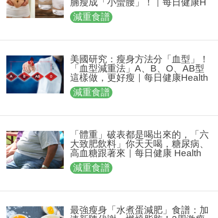
腩瘦成「小蠻腰」！｜每日健康H
ealth
減重食譜
美國研究：瘦身方法分「血型」！
「血型減重法」A、B、O、AB型
這樣做，更好瘦｜每日健康Health
減重食譜
「體重」破表都是喝出來的，「六
大致肥飲料」你天天喝，糖尿病、
高血糖跟著來｜每日健康 Health
減重食譜
最強瘦身「水煮蛋減肥」食譜：加