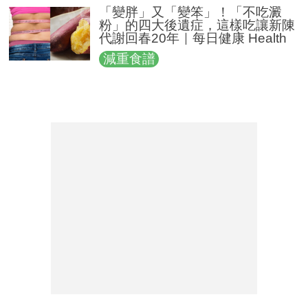
「變胖」又「變笨」！「不吃澱
粉」的四大後遺症，這樣吃讓新陳
代謝回春20年｜每日健康 Health
減重食譜