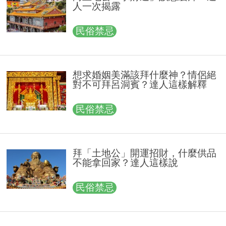
人一次揭露
民俗禁忌
想求婚姻美滿該拜什麼神？情侶絕
對不可拜呂洞賓？達人這樣解釋
民俗禁忌
拜「土地公」開運招財，什麼供品
不能拿回家？達人這樣說
民俗禁忌