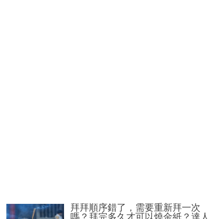
拜拜順序錯了，需要重新拜一次
嗎？拜完多久才可以燒金紙？達人