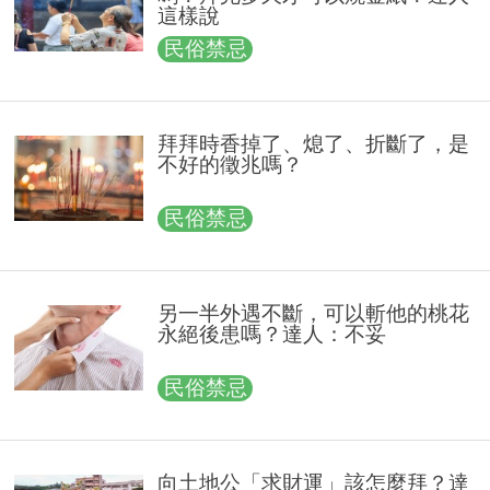
這樣說
民俗禁忌
拜拜時香掉了、熄了、折斷了，是
不好的徵兆嗎？
民俗禁忌
另一半外遇不斷，可以斬他的桃花
永絕後患嗎？達人：不妥
民俗禁忌
向土地公「求財運」該怎麼拜？達