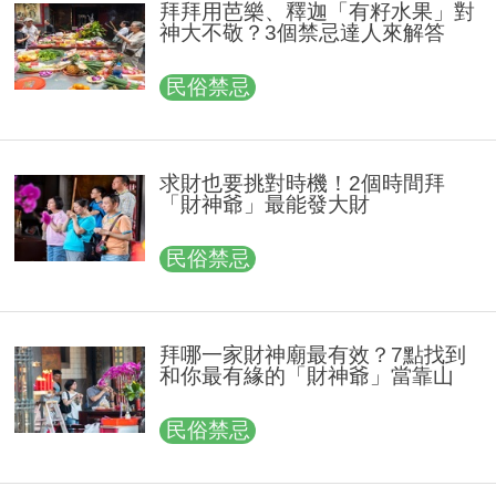
拜拜用芭樂、釋迦「有籽水果」對
神大不敬？3個禁忌達人來解答
民俗禁忌
求財也要挑對時機！2個時間拜
「財神爺」最能發大財
民俗禁忌
拜哪一家財神廟最有效？7點找到
和你最有緣的「財神爺」當靠山
民俗禁忌