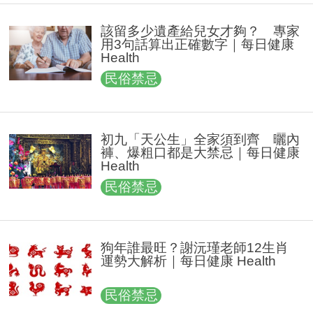
該留多少遺產給兒女才夠？ 專家
用3句話算出正確數字｜每日健康
Health
民俗禁忌
初九「天公生」全家須到齊 曬內
褲、爆粗口都是大禁忌｜每日健康
Health
民俗禁忌
狗年誰最旺？謝沅瑾老師12生肖
運勢大解析｜每日健康 Health
民俗禁忌