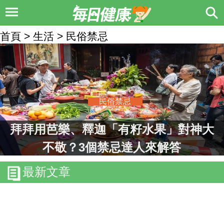
首頁 > 生活 > 民俗禁忌
民俗禁忌
拜拜用芭樂、釋迦「有籽水果」對神大
不敬？3個禁忌達人來解答
最新文章