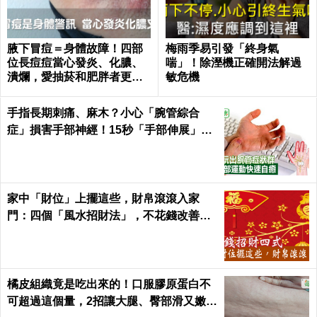
腋下冒痘＝身體故障！四部
梅雨季易引發「終身氣
位長痘痘當心發炎、化膿、
喘」！除溼機正確開法解過
潰爛，愛抽菸和肥胖者更要
敏危機
小心｜每日健康 Health
手指長期刺痛、麻木？小心「腕管綜合
症」損害手部神經！15秒「手部伸展」這
樣練，別讓身體空「腕」惜！
家中「財位」上擺這些，財帛滾滾入家
門：四個「風水招財法」，不花錢改善全
家氣運 │ 每日健康 Health
橘皮組織竟是吃出來的！口服膠原蛋白不
可超過這個量，2招讓大腿、臀部滑又嫩｜