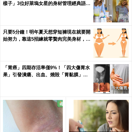
樣子」3位好萊塢女星的身材管理經典語
錄...原來她們是這樣瘦身的！
只要5分鐘！明年夏天想穿短褲現在就要開
始努力，靠這5招練就零贅肉完美身材，怎
麼看都是女神｜每日健康 Health
「胃癌」四期存活率僅9%！「四大傷胃水
果」引發潰瘍、出血、燒毀「胃黏膜」不
可逆｜每日健康 Health