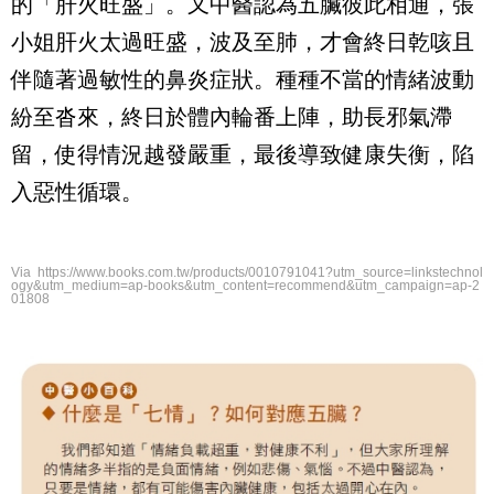
的「肝火旺盛」。又中醫認為五臟彼此相通，張
小姐肝火太過旺盛，波及至肺，才會終日乾咳且
伴隨著過敏性的鼻炎症狀。種種不當的情緒波動
紛至沓來，終日於體內輪番上陣，助長邪氣滯
留，使得情況越發嚴重，最後導致健康失衡，陷
入惡性循環。
Via https://www.books.com.tw/products/0010791041?utm_source=linkstechnol
ogy&utm_medium=ap-books&utm_content=recommend&utm_campaign=ap-2
01808