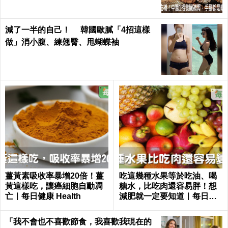
減了一半的自己！ 韓國歐膩「4招這樣
做」消小腹、練翹臀、甩蝴蝶袖
薑黃素吸收率暴增20倍！薑
吃這幾種水果等於吃油、喝
黃這樣吃，讓癌細胞自動凋
糖水，比吃肉還容易胖！想
亡｜每日健康 Health
減肥就一定要知道｜每日健
康 Health
「我不會也不喜歡節食，我喜歡我現在的