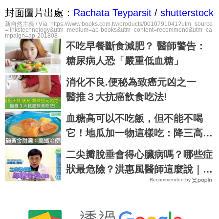
封面圖片出處：
Rachata Teyparsit
/
shutterstock
新自然主義 / Via https://www.books.com.tw/products/0010791041?utm_source
=linkstechnology&utm_medium=ap-books&utm_content=recommend&utm_ca
mpaign=ap-201808
不吃早餐斷食減肥？ 醫師警告：
糖尿病人恐「嚴重低血糖」
消化不良.便秘為致癌元凶之一
醫推３大抗癌飲食吃法!
血糖高可以不吃飯，但不能不喝
它！地瓜加一物這樣吃：降三高、
治便祕｜每日健康Health
二尖瓣脫垂會得心臟病嗎？哪些症
狀最危險？洪惠風醫師這麼說｜每
Recommended by
日健康 Health