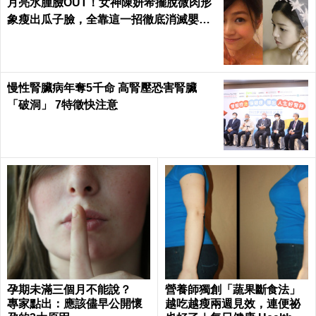
月亮水腫臉OUT！女神陳妍希擺脫微肉形
象瘦出瓜子臉，全靠這一招徹底消滅嬰兒
肥｜每日健康 Health
慢性腎臟病年奪5千命 高腎壓恐害腎臟
「破洞」 7特徵快注意
孕期未滿三個月不能說？
營養師獨創「蔬果斷食法」
專家點出：應該儘早公開懷
越吃越瘦兩週見效，連便祕