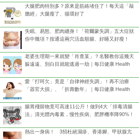
大腿肥肉特別多？原來是筋絡堵住了！每天這「敲
膽經」大腿瘦了、循環好了
失眠、易怒、肥肉纏身！「荷爾蒙失調」五大症狀
你中幾項？按通這兩穴活血順腸、好睡又好瘦！
老婆生理期一來就變「肖查某」？名醫教你這幾天
躲遠遠、別白目就能逃過一劫｜每日健康 Health
愛「打呵欠」竟是「自律神經失調」！再不治療
「器官大損」、「折壽數年」｜每日健康 Health
腸胃殘留物竟可高達11公斤！做到4大「排毒清腸
法」清光體內毒素，慢性疾病、肥胖機率降90%！
熱出一身病！ 3招杜絕濕疹、香港腳、甲狀腺亢