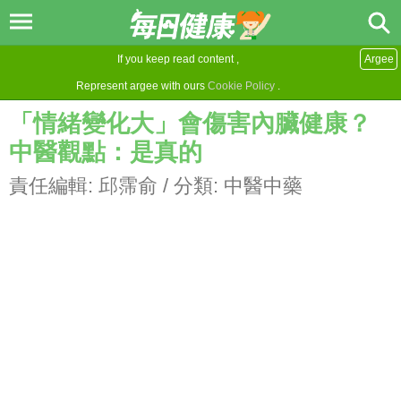
If you keep read content ,
Argee
Represent argee with ours
Cookie Policy
.
「情緒變化大」會傷害內臟健康？
中醫觀點：是真的
責任編輯:
邱霈俞
/ 分類:
中醫中藥