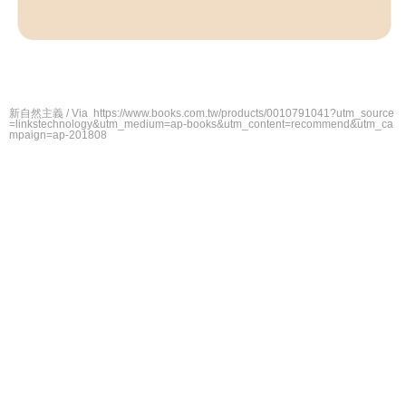
新自然主義 / Via https://www.books.com.tw/products/0010791041?utm_source
=linkstechnology&utm_medium=ap-books&utm_content=recommend&utm_ca
mpaign=ap-201808