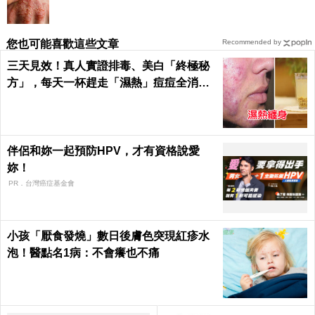
您也可能喜歡這些文章
Recommended by
三天見效！真人實證排毒、美白「終極秘
方」，每天一杯趕走「濕熱」痘痘全消失
｜每日健康Health
伴侶和妳一起預防HPV，才有資格說愛
妳！
PR．台灣癌症基金會
小孩「厭食發燒」數日後膚色突現紅疹水
泡！醫點名1病：不會癢也不痛