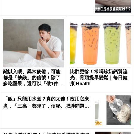
每日健康 Health
難以入眠、異常疲倦，可能
比胖更慘！常喝珍奶鈣質流
都是「缺鎂」的信號！除了
光、骨頭提早變鬆｜每日健
多吃堅果，還可以「做1件
康 Health
事」把鎂補足
「飯」只能用水煮？真的太傻！改用它來
煮，「三高」都降了，便秘、肥胖問題也
沒了｜每日健康 Health