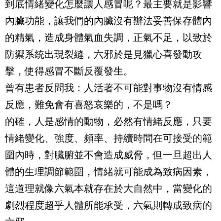
到底情緒變化怎麼讓人感冒呢？最主要就是影響
內臟功能，讓我們的內臟沒有辦法妥善保存體內
的精氣，造成身體氣血失調，正氣不足，以致於
防禦系統出現裂縫，六邪於是見獵心喜發動攻
擊，使得感冒不斷反覆發生。
曾有患者反問我：人活著不可能對事物沒有情感
反應，難免會有喜怒哀樂的，不是嗎？
的確，人是感情的動物，必然有情緒反應，只要
情緒變化、強度、頻率、持續時間在可接受的範
圍內時，對臟腑並不會造成威脅，但一旦超出人
體的生理調節範圍，情緒就可能成為致病因素，
這道理就像六氣本就存在於大自然中，當變化的
劇烈程度超乎人體所能承受，六氣則轉成致病的