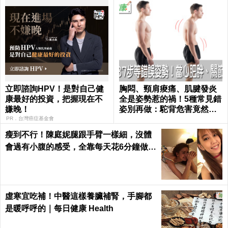
立即諮詢HPV！是對自己健
胸悶、頸肩痠痛、肌腱發炎
康最好的投資，把握現在不
全是姿勢惹的禍！5種常見錯
嫌晚！
姿別再做：駝背危害竟然這
麼大...｜每日健康 Health
PR．台灣癌症基金會
瘦到不行！陳庭妮腿跟手臂一樣細，沒體
會過有小腹的感受，全靠每天花6分鐘做這
種運動｜每日健康 Health
虛寒宜吃補！中醫這樣養臟補腎，手腳都
是暖呼呼的｜每日健康 Health