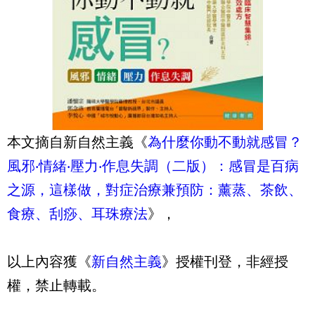
本文摘自新自然主義《
為什麼你動不動就感冒？
風邪‧情緒‧壓力‧作息失調（二版）：感冒是百病
之源，這樣做，對症治療兼預防：薰蒸、茶飲、
食療、刮痧、耳珠療法
》，
以上內容獲《
新自然主義
》授權刊登，非經授
權，禁止轉載。