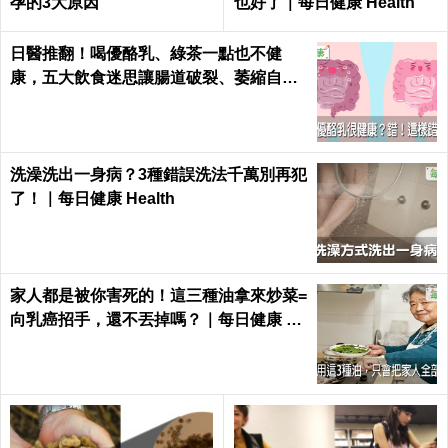
孕的3大原因
也好了｜每日健康 Health
日醫推翻！喝優酪乳、綠茶一點也不健
康，五大飲食迷思讓腸道破裂、萎縮自盡
｜每日健康 Health
洗澡洗出一身病？3種錯誤洗法千萬別再犯
了！｜每日健康 Health
家人都是被你害死的！這三種油拿來炒菜=
向乳癌招手，還不丟掉嗎？｜每日健康 He
alth