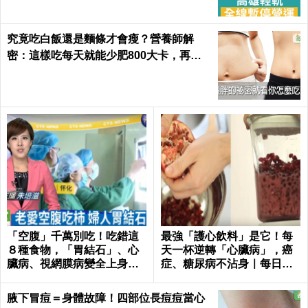
究竟吃白飯還是麵條才會瘦？營養師解
密：這樣吃每天就能少肥800大卡，再也
不落入復胖陷阱｜每日健康 Health
「空腹」千萬別吃！吃錯這
最強「護心飲料」是它！每
８種食物，「胃結石」、心
天一杯逆轉「心臟病」，癌
臟病、視網膜病變全上身｜
症、糖尿病不沾身｜每日健
每日健康Health
康 Health
腋下冒痘＝身體故障！四部位長痘痘當心