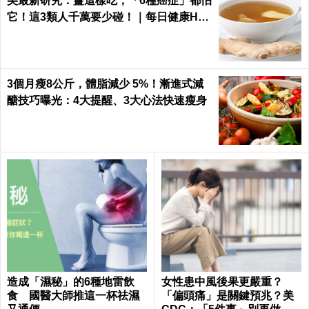
美最新研究：薑這樣吃，「6種癌症」都怕
它！這3類人千萬要少碰！｜每日健康Hea
lth
3個月瘦8公斤，體脂減少 5%！漸進式減
醣技巧曝光：4大提醒、3大心法快速瘦身
造成「濕秘」的6種地雷飲
女性患中風後果更嚴重？
食 國醫大師推這一杯祛濕
「偏頭痛」是關鍵預兆？美