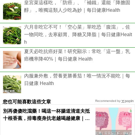
皇宮菜這樣吃，「防癌」、「補鐵」還能「降膽固
醇」，唯獨這類人少吃為妙｜每日健康Health
六月非吃它不可！「空心菜」單吃恐「腹瀉」，佐
一物同吃，去寒顧胃、降糖又降脂｜每日健康Healt
h
夏天必吃抗癌好菜！研究顯示：常吃「這一盤」乳
癌機率降40%｜每日健康 Health
內服兼外敷，營養更勝番茄！唯一情況不能吃｜每
日健康 Health
您也可能喜歡這些文章
Recommended by
別再傻傻吃瀉藥！喝這一杯腸道清道夫抵
十根香蕉，排毒瘦身抗老越喝越健康｜每
日健康 Health