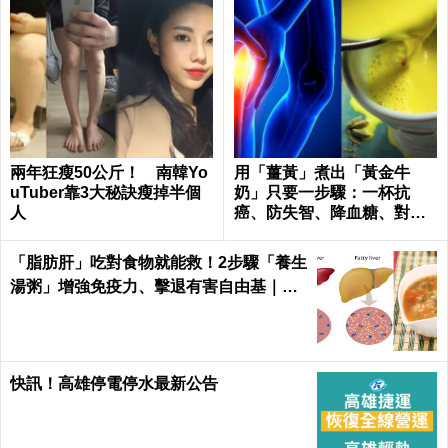
兩年狂瘦50公斤！ 南韓Yo
用「薑黃」煮出「黃金牛
uTuber靠3大秘訣瘦掉半個
奶」只要一步驟：一杯抗
人
癌、防失智、降血糖、對抗
關節炎，全家大小都要喝！
「脂肪肝」吃對食物就能救！2步驟「養生
湯粥」增強免疫力、擊退有害自由基｜每
日健康 Health
快訊！高雄停電停水最新公告