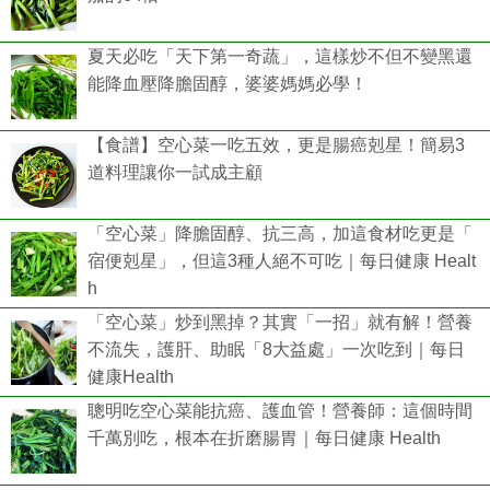
夏天必吃「天下第一奇蔬」，這樣炒不但不變黑還
能降血壓降膽固醇，婆婆媽媽必學！
【食譜】空心菜一吃五效，更是腸癌剋星！簡易3
道料理讓你一試成主顧
「空心菜」降膽固醇、抗三高，加這食材吃更是「
宿便剋星」，但這3種人絕不可吃｜每日健康 Healt
h
「空心菜」炒到黑掉？其實「一招」就有解！營養
不流失，護肝、助眠「8大益處」一次吃到｜每日
健康Health
聰明吃空心菜能抗癌、護血管！營養師：這個時間
千萬別吃，根本在折磨腸胃｜每日健康 Health