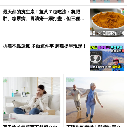
最天然的抗生素！薑黃７種吃法：將肥
胖、糖尿病、胃潰瘍一網打盡，但三種人
千萬別吃｜每日健康 Health
抗癌不靠運氣 多做這件事 肺癌提早現形！