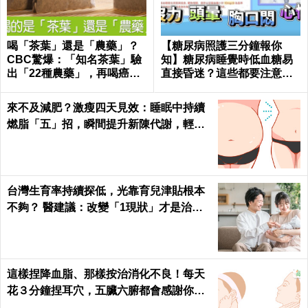
喝「茶葉」還是「農藥」？
【糖尿病照護三分鐘報你
CBC驚爆：「知名茶葉」驗
知】糖尿病睡覺時低血糖易
出「22種農藥」，再喝癌
直接昏迷？這些都要注意！
症、賀爾蒙失調找上門｜每
陳仰霖醫師
日健康 Health
來不及減肥？激瘦四天見效：睡眠中持續
燃脂「五」招，瞬間提升新陳代謝，輕鬆
在家「不運動鏟肚肉」！
台灣生育率持續探低，光靠育兒津貼根本
不夠？ 醫建議：改變「1現狀」才是治本
之道
這樣捏降血脂、那樣按治消化不良！每天
花３分鐘捏耳穴，五臟六腑都會感謝你｜
每日健康 Health