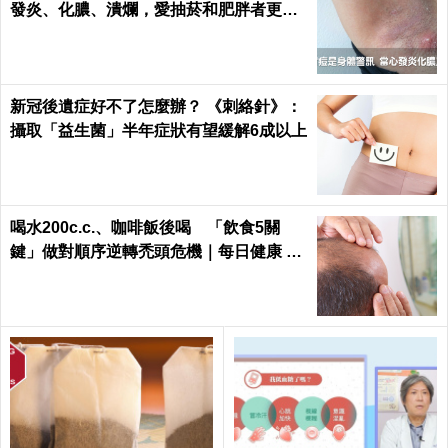
發炎、化膿、潰爛，愛抽菸和肥胖者更要
小心｜每日健康 Health
新冠後遺症好不了怎麼辦？ 《刺絡針》：
攝取「益生菌」半年症狀有望緩解6成以上
喝水200c.c.、咖啡飯後喝 「飲食5關
鍵」做對順序逆轉禿頭危機｜每日健康 He
alth