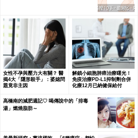
女性不孕與壓力大有關？ 醫
解鎖小細胞肺癌治療曙光！
揭4大「隱形殺手」：婆媳問
免疫治療PD-L1抑制劑合併
題竟非主因
化療12月已納健保給付
高橋南的減肥週記♡ 喝傳說中的「排毒
湯」燃燒脂肪～