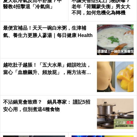
夏天吹冷氣反而不舒服？中
不讓失智症找上門秘訣曝？
醫教4招擊退「冷氣病」
老年「荷爾蒙失衡」男女大
不同，如何危機化為轉機
最便宜補品！天天一碗白米粥，生津補
氣、養生力更勝人蔘湯｜每日健康 Health
越吃肚子越脹！「五大水果」錯誤吃法，
當心「血糖飆升、頻放屁」，兩方法有效
改善｜每日健康Health
不沾鍋竟會致癌？ 鍋具專家： 謹記5招
安心用，但別煮這4種食物