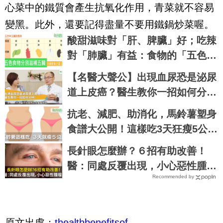
心菜中的鐵質會產生抗氧化作用，青菜就不容易
變黑。此外，還要記得盡量不要用鐵鍋炒菜喔。
酸甜滋味對「肝、脾臟」好；吃辣
對「肺臟」有益：食物的「五色五
味」都要吃，缺一不可！
【名醫大聲公】出現血尿恐是泌尿
道上皮癌？醫生教你一招如何分
辨！黃冠華醫師
抗老、減肥、助消化，馬鈴薯塑身
食譜大公開！這樣吃3天狂瘦5公斤
｜每日健康 Health
長針眼怎麼辦？６招有助改善！
醫：同處反覆出現，小心惡性腫
Recommended by
瘤。
原文出處：
thealthbenefitsof