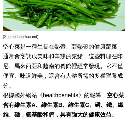
(Source:
kienthuc.net
)
空心菜是一種生長在熱帶、亞熱帶的健康蔬菜，
通常會烹調成美味和辛辣的菜餚，這些料理在印
尼、馬來西亞和越南的餐館裡經常發現。它不僅
便宜、味道鮮美，還含有人體所需的多種營養成
分。
根據國外網站《healthbenefits》的報導，
空心菜
含有維生素A、維生素B、維生素C、磷、鐵、纖
維、硒，氨基酸和鈣，
具有強大的健康效益。