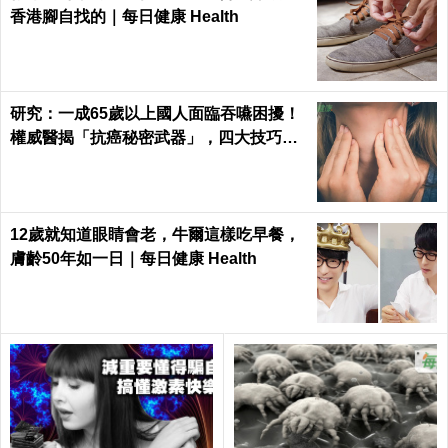
香港腳自找的｜每日健康 Health
研究：一成65歲以上國人面臨吞嚥困擾！
權威醫揭「抗癌秘密武器」，四大技巧肌
活喉嚨
12歲就知道眼睛會老，牛爾這樣吃早餐，
膚齡50年如一日｜每日健康 Health