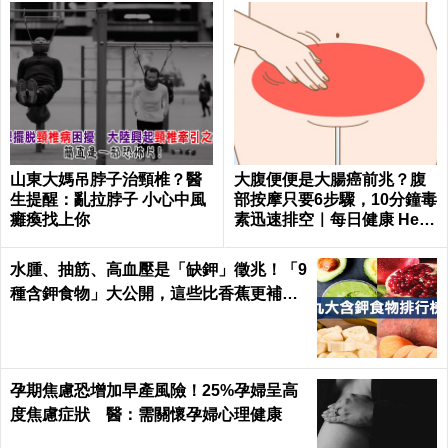
山東大媽吊脖子治頸椎？醫
大腹便便是大腸癌前兆？腹
生提醒：亂拉脖子 小心中風
部按摩只要6步驟，10分鐘毒
癱瘓找上你
素迅速排空｜每日健康 Healt
h
水腫、抽筋、高血壓是「缺鉀」徵兆！「9
種含鉀食物」大公開，這些比香蕉更補鉀
｜每日健康 Health
孕期焦慮恐增加早產風險！25%孕婦呈高
度焦慮症狀 醫：需關懷孕婦心理健康