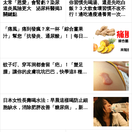
太常「恩愛」會腎虧？染尿
你習慣先喝湯、還是先吃白
道炎風險更大 泌尿科醫揭3
飯？３大飲食壞習慣不改不
關鍵點
行！邊吃邊瘦邊養胃一次做
到｜每日健康 Health
「痛風」痛到發瘋？來一杯「綜合薑果
汁」幫您「抗發炎、通尿酸」！｜每日健
康Health
蚊子叮、穿耳洞都會留「疤」！「蟹足
腫」讓你的皮膚坑坑巴巴，快學這8 種天
然療法，讓你皮膚不NG
日本女性長壽喝水法：早晨這樣喝防止細
胞缺水，消除肥胖改善「糖尿病」，新陳
代謝加速25%！