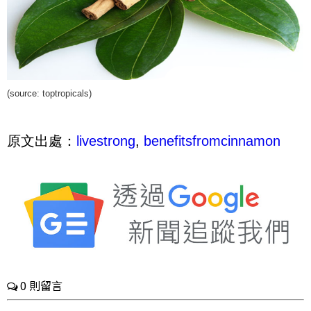
(source:
toptropicals
)
原文出處：
livestrong
,
benefitsfromcinnamon