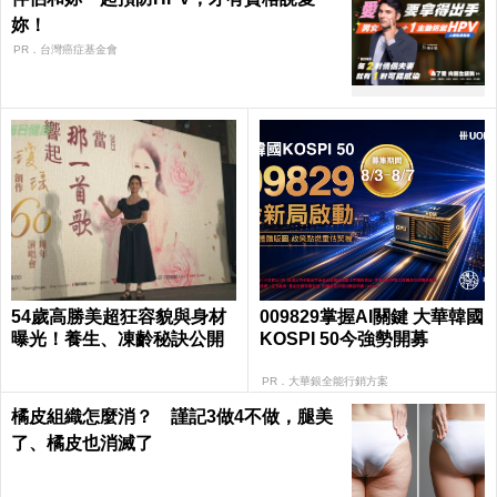
妳！
PR．台灣癌症基金會
54歲高勝美超狂容貌與身材
009829掌握AI關鍵 大華韓國
曝光！養生、凍齡秘訣公開
KOSPI 50今強勢開募
PR．大華銀全能行銷方案
橘皮組織怎麼消？ 謹記3做4不做，腿美
了、橘皮也消滅了