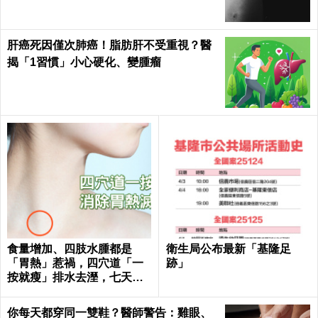
肝癌死因僅次肺癌！脂肪肝不受重視？醫
揭「1習慣」小心硬化、變腫瘤
食量增加、四肢水腫都是
衛生局公布最新「基隆足
「胃熱」惹禍，四穴道「一
跡」
按就瘦」排水去溼，七天瘦
三斤不復胖｜每日健康 Healt
h
你每天都穿同一雙鞋？醫師警告：雞眼、