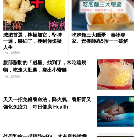
減肥首選，檸檬加它，堅持
吃泡麵三大隱憂 毒物專
一週，腰細了，瘦到你懷疑
家、營養師靠5招一一破解
人生
PR．新素簡
腹部脂肪的「剋星」找到了，常吃這幾
物，吃走大肚囊，瘦出小蠻腰
PR．新素簡
天天一招免錢養命法，降火氣、養肝腎又
強化免疫力｜每日健康 Health
伴侶和妳一起預防HPV，才有資格說愛