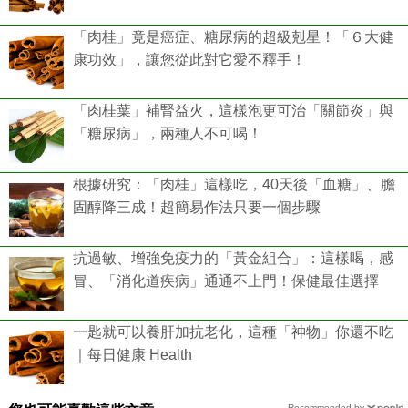
「肉桂」竟是癌症、糖尿病的超級剋星！「６大健
康功效」，讓您從此對它愛不釋手！
「肉桂葉」補腎益火，這樣泡更可治「關節炎」與
「糖尿病」，兩種人不可喝！
根據研究：「肉桂」這樣吃，40天後「血糖」、膽
固醇降三成！超簡易作法只要一個步驟
抗過敏、增強免疫力的「黃金組合」：這樣喝，感
冒、「消化道疾病」通通不上門！保健最佳選擇
一匙就可以養肝加抗老化，這種「神物」你還不吃
｜每日健康 Health
Recommended by