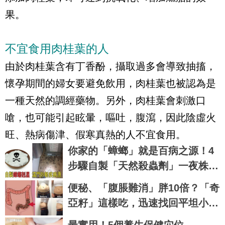
果。
不宜食用肉桂葉的人
由於肉桂葉含有丁香酚，攝取過多會導致抽搐，
懷孕期間的婦女要避免飲用，肉桂葉也被認為是
一種天然的調經藥物。另外，肉桂葉會刺激口
嗆，也可能引起眩暈，嘔吐，腹瀉，因此陰虛火
旺、熱病傷津、假寒真熱的人不宜食用。
你家的「蟑螂」就是百病之源！4
步驟自製「天然殺蟲劑」一夜株連
蟑螂九族｜每日健康 Health
便秘、「腹脹難消」胖10倍？「奇
亞籽」這樣吃，迅速找回平坦小
腹！｜每日健康 Health