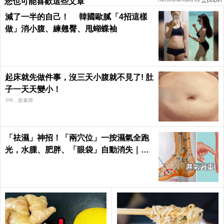
您也可能喜歡這些文章
減了一半的自己！ 韓國歐膩「4招這樣
做」消小腹、練翹臀、甩蝴蝶袖
起床就先做件事，沒三天小腹就不見了! 肚
子一天天變小！
PR．新素簡
「祛濕」神招！「兩穴位」一按濕氣全跑
光，水腫、肥胖、「眼袋」自動消失｜每
日健康Health