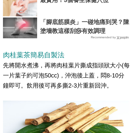
最實用！5個養生保健穴位
「腳底筋膜炎」一碰地痛到哭？陳
塗墻教這樣刮痧有效調理
Recommended by
肉桂葉茶簡易自製法
先將開水煮沸，再將肉桂葉片撕成指頭狀大小(每
一片葉子約可泡50cc)，沖泡後上蓋，悶8-10分
鐘即可。飲用後可再多撕2-3片重新回沖。