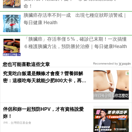
命！
胰臟癌存活率不到一成 出現七種症狀即須警戒｜
每日健康 Health
「胰臟癌」存活率僅５%，確診已末期！一次搞懂
６種護胰臟方法，預防勝於治療｜每日健康Health
您也可能喜歡這些文章
Recommended by
究竟吃白飯還是麵條才會瘦？營養師解
密：這樣吃每天就能少肥800大卡，再也
不落入復胖陷阱｜每日健康 Health
伴侶和妳一起預防HPV，才有資格說愛
妳！
PR．台灣癌症基金會