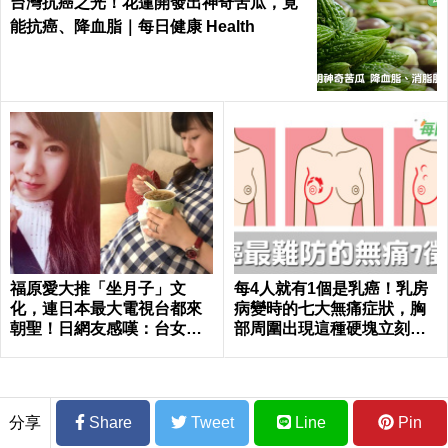
台灣抗癌之光！花蓮開發出神奇苦瓜，竟
能抗癌、降血脂｜每日健康 Health
福原愛大推「坐月子」文
每4人就有1個是乳癌！乳房
化，連日本最大電視台都來
病變時的七大無痛症狀，胸
朝聖！日網友感嘆：台女很
部周圍出現這種硬塊立刻就
幸福，根本產婦天堂
醫｜每日健康 Health
分享
Share
Tweet
Line
Pin