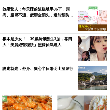
效果驚人！每天睡前這樣敲手36下，頭
痛、腸胃不適、疲勞全消失，還能預防腦
中風！｜每日健康Health
根本是少女！ 39歲吳佩慈生3胎，靠四
大「美麗經營秘訣」照樣仙氣逼人
說走就走，舒身、爽心半日陽明山溫泉行