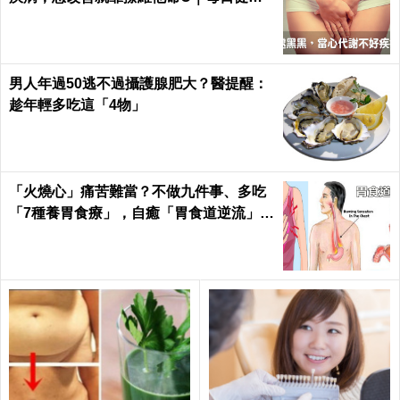
Health
男人年過50逃不過攝護腺肥大？醫提醒：
趁年輕多吃這「4物」
「火燒心」痛苦難當？不做九件事、多吃
「7種養胃食療」，自癒「胃食道逆流」不
求人！