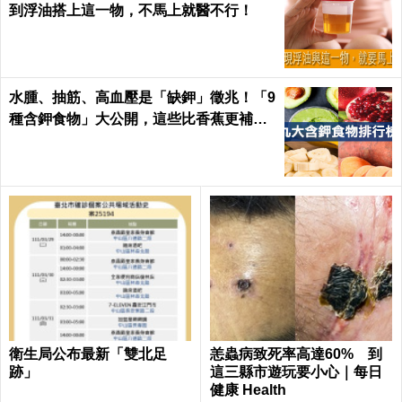
到浮油搭上這一物，不馬上就醫不行！
水腫、抽筋、高血壓是「缺鉀」徵兆！「9
種含鉀食物」大公開，這些比香蕉更補鉀
｜每日健康 Health
衛生局公布最新「雙北足
恙蟲病致死率高達60% 到
跡」
這三縣市遊玩要小心｜每日
健康 Health