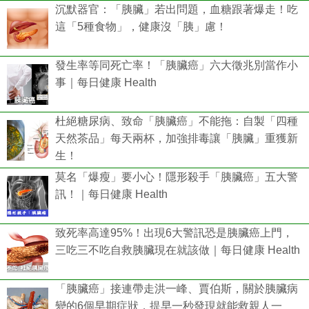
沉默器官：「胰臟」若出問題，血糖跟著爆走！吃
這「5種食物」，健康沒「胰」慮！
發生率等同死亡率！「胰臟癌」六大徵兆別當作小
事｜每日健康 Health
杜絕糖尿病、致命「胰臟癌」不能拖：自製「四種
天然茶品」每天兩杯，加強排毒讓「胰臟」重獲新
生！
莫名「爆瘦」要小心！隱形殺手「胰臟癌」五大警
訊！｜每日健康 Health
致死率高達95%！出現6大警訊恐是胰臟癌上門，
三吃三不吃自救胰臟現在就該做｜每日健康 Health
「胰臟癌」接連帶走洪一峰、賈伯斯，關於胰臟病
變的6個早期症狀，提早一秒發現就能救親人一