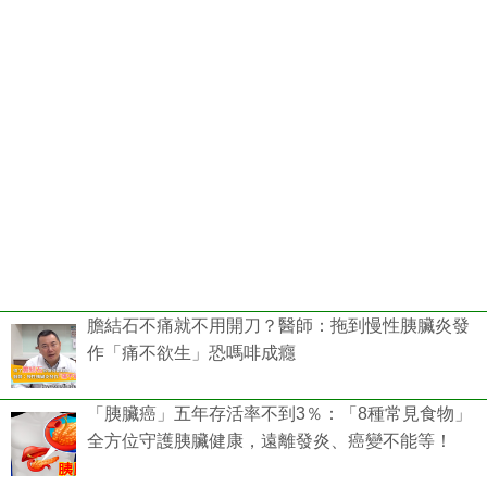
膽結石不痛就不用開刀？醫師：拖到慢性胰臟炎發
作「痛不欲生」恐嗎啡成癮
「胰臟癌」五年存活率不到3％：「8種常見食物」
全方位守護胰臟健康，遠離發炎、癌變不能等！