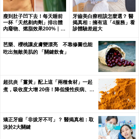
瘦到肚子凹下去！每天睡前
牙齒美白療程該怎麼選？ 醫
一杯「天然剷肉劑」排出體
揭真相：擁有這「4服務」看
內廢物、燃脂效果200%｜每
診體驗差超大
日健康
芭樂、櫻桃讓皮膚變漂亮 不靠修圖也能
吃出無敵美肌的 「關鍵飲食」
超抗炎「薑黃」配上這「兩種食材」一起
煮，吸收度大增 20倍！降低慢性疾病、癌
症發生率！
矯正牙齒「非拔牙不可」？ 醫揭真相：取
決於2大關鍵