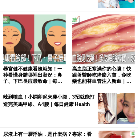
器官健不健康看臉就知！一
高血脂正塞滿你的心臟！快
秒看懂身體哪裡出狀況：鼻
跟著醫師吃降脂六寶，免吃
子、下巴長痘最致命｜每日
藥也能替血管注入新血｜每
健康 Health
日健康 Health
辣到噴血！小嫻卯起來瘦小腹，3招就能打
造完美馬甲線、A4腰｜每日健康 Health
尿液上有一層浮油，是什麼病？專家：看