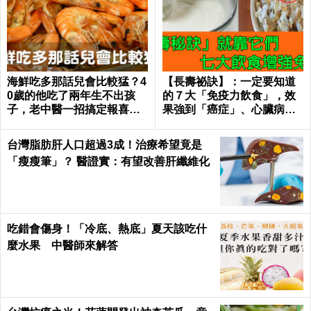
海鮮吃多那話兒會比較猛？4
【長壽祕訣】：一定要知道
0歲的他吃了兩年生不出孩
的７大「免疫力飲食」，效
子，老中醫一招搞定報喜｜
果強到「癌症」、心臟病、
每日健康 Health
糖尿病都怕！｜每日健康He
alth
台灣脂肪肝人口超過3成！治療希望竟是
「瘦瘦筆」？ 醫證實：有望改善肝纖維化
吃錯會傷身！「冷底、熱底」夏天該吃什
麼水果 中醫師來解答