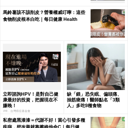
馬鈴薯該不該削皮？營養權威叮嚀：這些
食物削皮根本白吃｜每日健康 Health
立即諮詢HPV！是對自己健
缺「鎂」恐失眠、偏頭痛、
康最好的投資，把握現在不
抽筋痠痛！醫師點名「3類
嫌晚！
人」多吃9種食物
PR．台灣癌症基金會
私密處黑漆漆＝代謝不好！當心引發多種
疾病，想改善就靠擦維他命C｜每日健康