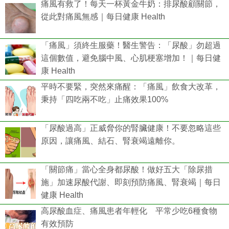
痛風有救了！每天一杯黃金牛奶：排尿酸顧關節，
從此對痛風無感｜每日健康 Health
「痛風」須終生服藥！醫生警告：「尿酸」勿超過
這個數值，避免腦中風、心肌梗塞增加！｜每日健
康 Health
平時不要緊，突然來痛醒：「痛風」飲食大改革，
秉持「四吃兩不吃」止痛效果100%
「尿酸過高」正威脅你的腎臟健康！不要忽略這些
原因，讓痛風、結石、腎衰竭遠離你。
「關節痛」當心全身都尿酸！做好五大「除尿措
施」加速尿酸代謝、即刻預防痛風、腎衰竭｜每日
健康 Health
高尿酸血症、痛風患者年輕化 平常少吃6種食物
有效預防