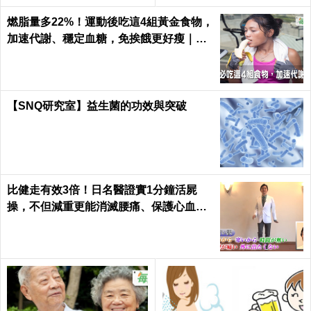
每日健康 Health
燃脂量多22%！運動後吃這4組黃金食物，
加速代謝、穩定血糖，免挨餓更好瘦｜每
日健康 Health
【SNQ研究室】益生菌的功效與突破
比健走有效3倍！日名醫證實1分鐘活屍
操，不但減重更能消滅腰痛、保護心血管
｜每日健康 Health