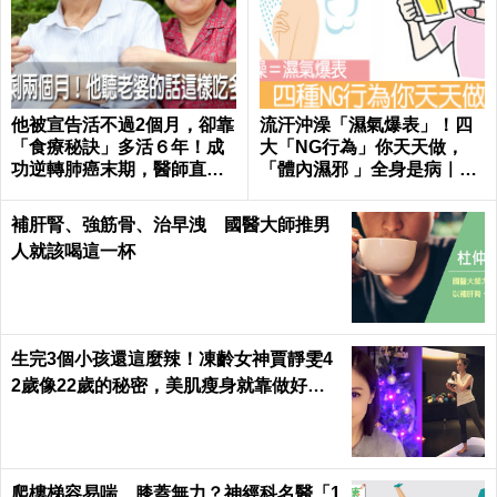
他被宣告活不過2個月，卻靠
流汗沖澡「濕氣爆表」！四
「食療秘訣」多活６年！成
大「NG行為」你天天做，
功逆轉肺癌末期，醫師直
「體內濕邪 」全身是病｜每
呼：不可思議｜每日健康 He
日健康 Health
alth
補肝腎、強筋骨、治早洩 國醫大師推男
人就該喝這一杯
生完3個小孩還這麼辣！凍齡女神賈靜雯4
2歲像22歲的秘密，美肌瘦身就靠做好這3
件事｜每日健康 Health
爬樓梯容易喘、膝蓋無力？神經科名醫「1