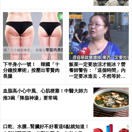
下半身小一號！ 韓國「十
飯菜一定要放涼才能冰？營
分鐘按摩術」按壓出零贅肉
養師警告：「這個時間」內
長腿
一定要冰進去，不然等於活
吞百萬隻細菌｜每日健康 He
alth
血脂高小心中風、心肌梗塞！中醫大師力
推3碗「降脂神湯」要常喝
口乾、水腫...腎臟好不好看這6點就知道！