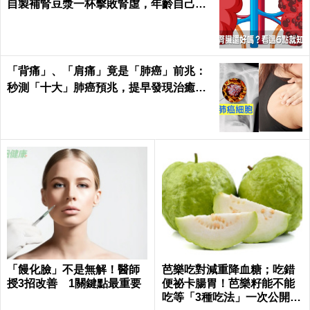
自製補腎豆漿一杯擊敗腎虛，年齡自己決
定｜每日健康 Health
「背痛」、「肩痛」竟是「肺癌」前兆：
秒測「十大」肺癌預兆，提早發現治癒率
飆升50%！
「饅化臉」不是無解！醫師
芭樂吃對減重降血糖；吃錯
授3招改善 1關鍵點最重要
便祕卡腸胃！芭樂籽能不能
吃等「3種吃法」一次公開｜