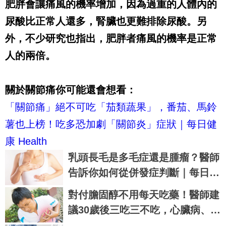
肥胖會讓痛風的機率增加，因為過重的人體內的
尿酸比正常人還多，腎臟也更難排除尿酸。另
外，不少研究也指出，肥胖者痛風的機率是正常
人的兩倍。
關於關節痛你可能還會想看：
「關節痛」絕不可吃「茄類蔬果」，番茄、馬鈴
薯也上榜！吃多恐加劇「關節炎」症狀｜每日健
康 Health
乳頭長毛是多毛症還是腫瘤？醫師
告訴你如何從併發症判斷｜每日健
康 Health
對付膽固醇不用每天吃藥！醫師建
議30歲後三吃三不吃，心臟病、心
肌梗塞拒門外｜每日健康 Health