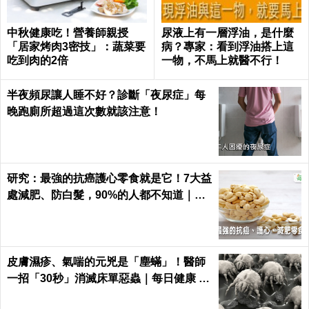
中秋健康吃！營養師親授
尿液上有一層浮油，是什麼
「居家烤肉3密技」：蔬菜要
病？專家：看到浮油搭上這
吃到肉的2倍
一物，不馬上就醫不行！
半夜頻尿讓人睡不好？診斷「夜尿症」每
晚跑廁所超過這次數就該注意！
研究：最強的抗癌護心零食就是它！7大益
處減肥、防白髮，90%的人都不知道｜每
日健康 Health
皮膚濕疹、氣喘的元兇是「塵蟎」！醫師
一招「30秒」消滅床單惡蟲｜每日健康 H
ealth