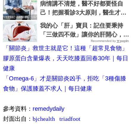
病情講不清楚，醫不好都要怪自
己！把握看診3大原則，醫生才能
真正對症下藥｜每日健康 Health
我的心「肝」寶貝：記住要秉持
「三做四不做」讓你的肝開心，人
Recommended by
生才會是彩色的 ～
「關節炎」救世主就是它！這種「超常見食物」
膠原蛋白含量爆表，天天吃膝蓋回春30年｜每日
健康
「Omega-6」才是關節炎凶手，拒吃「3種傷膝
食物」保護膝蓋不求人｜每日健康
參考資料：
remedydaily
封面出自：
bjchealth
triadfoot