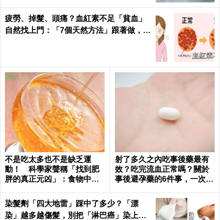
疲勞、掉髮、頭痛？血紅素不足「貧血」
自然找上門：「7個天然方法」跟著做，杜
絕貧血只要一種水果！
不是吃太多也不是缺乏運
射了多久之內吃事後藥最有
動！ 科學家聲稱「找到肥
效？吃完流血正常嗎？關於
胖的真正元凶」：食物中無
事後避孕藥的6件事，一次報
處不在
你知｜每日健康 Health
染髮劑「四大地雷」踩中了多少？「漂
染」越多越傷髮，別把「淋巴癌」染上