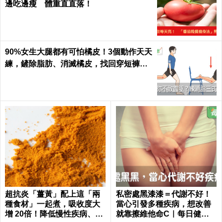
邊吃邊瘦 體重直直落！
90%女生大腿都有可怕橘皮！3個動作天天
練，鏟除脂肪、消滅橘皮，找回穿短褲的
自信｜每日健康 Health
超抗炎「薑黃」配上這「兩
私密處黑漆漆＝代謝不好！
種食材」一起煮，吸收度大
當心引發多種疾病，想改善
增 20倍！降低慢性疾病、癌
就靠擦維他命C｜每日健康