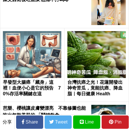
早發型大腸癌「藏身」這
台灣抗癌之光！花蓮開發出
裡！血便小心是它的預告 7
神奇苦瓜，竟能抗癌、降血
0%存活率關鍵在這
脂｜每日健康 Health
芭樂、櫻桃讓皮膚變漂亮 不靠修圖也能
吃出無敵美肌的 「關鍵飲食」
分享
Share
Tweet
Line
Pin