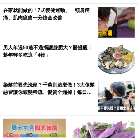
症發生率！
Health
在家就能做的「7式復健運動」 頸肩疼
痛、肌肉痠痛一分鐘全改善
男人年過50逃不過攝護腺肥大？醫提醒：
趁年輕多吃這「4物」
染髮前要先洗頭？千萬別這麼做！3大傷髮
惡習讓你頭髮稀疏、髮質全爛掉｜每日健
康 Health