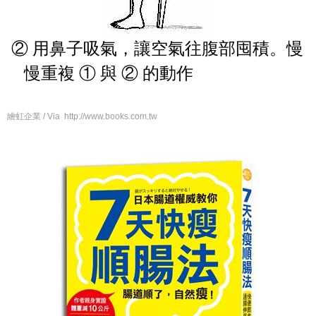
② 用鼻子吸氣，讓空氣往腹部囤積。慢
慢重複 ①
與 ②
的動作
繪虹企業 / Via http://www.books.com.tw