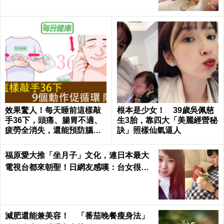
效果驚人！每天睡前這樣敲
根本是少女！ 39歲吳佩慈
手36下，頭痛、腸胃不適、
生3胎，靠四大「美麗經營秘
疲勞全消失，還能預防腦中
訣」照樣仙氣逼人
風！｜每日健康Health
福原愛大推「坐月子」文化，連日本最大
電視台都來朝聖！日網友感嘆：台女很幸
福，根本產婦天堂
減肥還能兼美容！ 「番茄晚餐瘦身法」