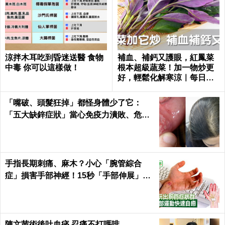
涼拌木耳吃到昏迷送醫 食物
補血、補鈣又護眼，紅鳳菜
中毒 你可以這樣做！
根本超級蔬菜！加一物炒更
好，輕鬆化解寒涼｜每日健
康 Health
「嘴破、頭髮狂掉」都怪身體少了它：
「五大缺鋅症狀」當心免疫力潰敗、危機
一觸即發！3食物救回來｜每日健康Healt
h
手指長期刺痛、麻木？小心「腕管綜合
症」損害手部神經！15秒「手部伸展」這
樣練，別讓身體空「腕」惜！
陳文茜術後吐血痰 忍痛不打嗎啡