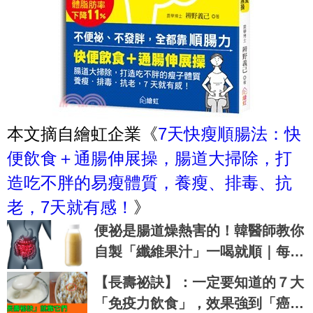
本文摘自繪虹企業《
7天快瘦順腸法：快
便飲食＋通腸伸展操，腸道大掃除，打
造吃不胖的易瘦體質，養瘦、排毒、抗
老，7天就有感！
》
便祕是腸道燥熱害的！韓醫師教你
自製「纖維果汁」一喝就順｜每日
健康 Health
【長壽祕訣】：一定要知道的７大
「免疫力飲食」，效果強到「癌