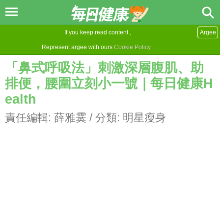
If you keep read content ,
Argee
Represent argee with ours
Cookie Policy
.
「鼻式呼吸法」刺激深層腹肌、助
排便，腰圍立刻小一號｜每日健康H
ealth
責任編輯:
薛雅霙
/ 分類:
明星瘦身