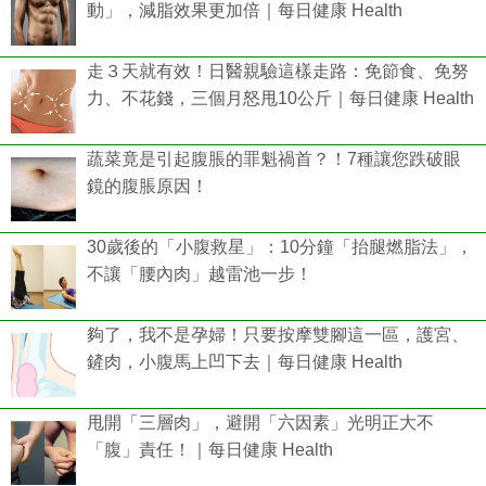
動」，減脂效果更加倍｜每日健康 Health
走３天就有效！日醫親驗這樣走路：免節食、免努
力、不花錢，三個月怒甩10公斤｜每日健康 Health
蔬菜竟是引起腹脹的罪魁禍首？！7種讓您跌破眼
鏡的腹脹原因！
30歲後的「小腹救星」：10分鐘「抬腿燃脂法」，
不讓「腰內肉」越雷池一步！
夠了，我不是孕婦！只要按摩雙腳這一區，護宮、
鏟肉，小腹馬上凹下去｜每日健康 Health
甩開「三層肉」，避開「六因素」光明正大不
「腹」責任！｜每日健康 Health