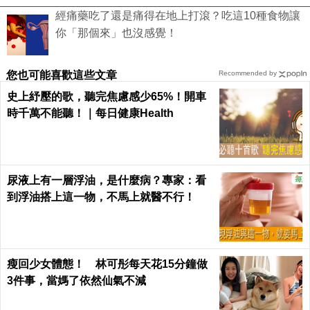
經痛藥吃了還是痛得在地上打滾？吃這10種食物讓
你「那個來」也沒感覺！
您也可能喜歡這些文章
Recommended by
史上紓壓的歌，聽完焦慮感少65%！開車
時千萬不能聽！｜每日健康Health
尿液上有一層浮油，是什麼病？專家：看
到浮油搭上這一物，不馬上就醫不行！
瘦回少女體態！ 林可彤每天花15分鐘做
3件事，當媽了依然仙氣不減