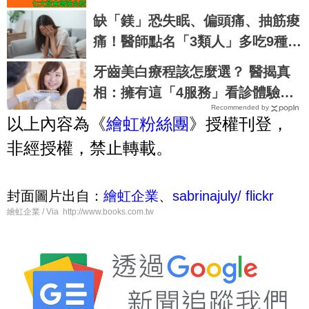
症」、心臟病、糖尿病都怕！｜每
缺「鎂」恐失眠、偏頭痛、抽筋痠
日健康Health
痛！醫師點名「3類人」多吃9種食
物
牙齒美白療程該怎麼選？ 醫揭真
相：擁有這「4服務」看診體驗差
Recommended by
超大
以上內容為《
繪虹粉絲團
》授權刊登，
非經授權，禁止轉載。
封面圖片出自：
繪虹企業
、
sabrinajuly/ flickr
繪虹企業 / Via http://www.books.com.tw