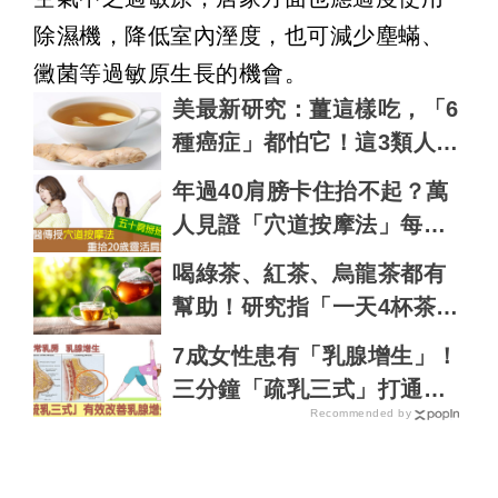
除濕機，降低室內溼度，也可減少塵蟎、
黴菌等過敏原生長的機會。
美最新研究：薑這樣吃，「6
種癌症」都怕它！這3類人千
萬要少碰！｜每日健康Healt
年過40肩膀卡住抬不起？萬
h
人見證「穴道按摩法」每天1
0分鐘，立刻擺脫五十肩｜每
喝綠茶、紅茶、烏龍茶都有
日健康Health
幫助！研究指「一天4杯茶」
降17%糖尿病風險
7成女性患有「乳腺增生」！
三分鐘「疏乳三式」打通淋
Recommended by
巴阻塞，乳腺暢通不脹痛｜
每日健康Health