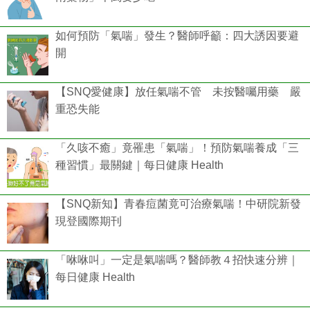
如何預防「氣喘」發生？醫師呼籲：四大誘因要避
開
【SNQ愛健康】放任氣喘不管 未按醫囑用藥 嚴
重恐失能
「久咳不癒」竟罹患「氣喘」！預防氣喘養成「三
種習慣」最關鍵｜每日健康 Health
【SNQ新知】青春痘菌竟可治療氣喘！中研院新發
現登國際期刊
「咻咻叫」一定是氣喘嗎？醫師教４招快速分辨｜
每日健康 Health