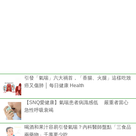
引發「氣喘」六大禍首，「香腸、火腿」這樣吃致
癌又傷肺 │ 每日健康 Health
【SNQ愛健康】氣喘患者病識感低 嚴重者當心
急性呼吸衰竭
喝酒和果汁容易引發氣喘？內科醫師盤點「三食品
兩藥物」千萬要少吃