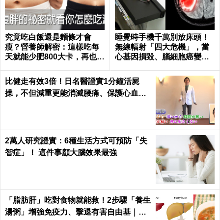
究竟吃白飯還是麵條才會
睡覺時手機千萬別放床頭！
瘦？營養師解密：這樣吃每
無線輻射「四大危機」，當
天就能少肥800大卡，再也不
心基因損毀、腦細胞癌變！
落入復胖陷阱｜每日健康 He
｜每日健康Health
alth
比健走有效3倍！日名醫證實1分鐘活屍
操，不但減重更能消滅腰痛、保護心血管
｜每日健康 Health
2萬人研究證實：6種生活方式可預防「失
智症」！ 這件事顧大腦效果最強
「脂肪肝」吃對食物就能救！2步驟「養生
湯粥」增強免疫力、擊退有害自由基｜每