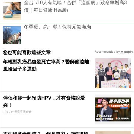
全台1/10人有氣喘！合併「這個病」致命率增高3
倍｜每日健康 Health
冬季暖、亮、曬！保持元氣滿滿
您也可能喜歡這些文章
Recommended by
年輕型乳癌易復發死亡率高？醫師籲遠離
風險因子多運動
伴侶和妳一起預防HPV，才有資格說愛
妳！
PR．台灣癌症基金會