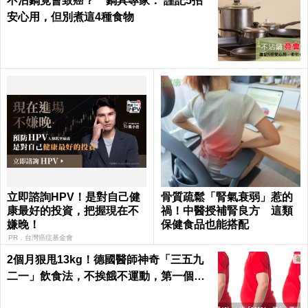
不沾鍋竟會致癌？ 鍋具專家： 謹記5招
安心用，但別煮這4種食物
立即諮詢HPV！是對自己健
骨質疏鬆「腎氣衰弱」惹的
康最好的投資，把握現在不
禍！中醫授補腎良方 這類
嫌晚！
保健食品也能搭配
PR．台灣癌症基金會
2個月狠甩13kg！德國醫師神奇「三五九
二一」飲食法，不挨餓不運動，第一個月
就能見證奇蹟｜每日健康 Health