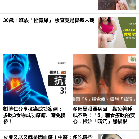
30歲上班族「挫青屎」 檢查竟是胃癌末期
劉博仁分享抗癌成功案例：
多種黑眼圈病因，靠改善睡
多吃3食物成功療癒、避免復
眠不夠！「5」種食療吃的安
發！
心，根治「暗沉」熊貓眼｜
每日健康 Health
皮膚又老又醜是因血瘀！中醫：多吃這些