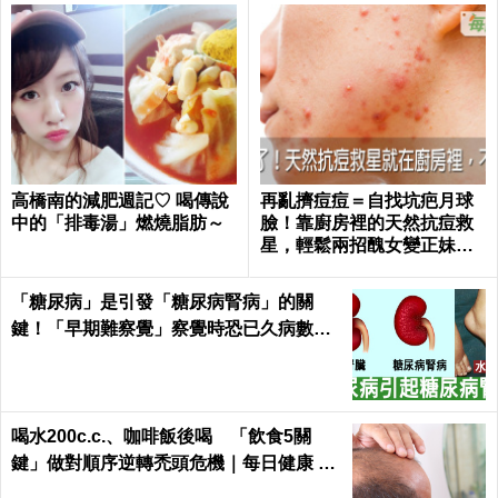
高橋南的減肥週記♡ 喝傳說
再亂擠痘痘＝自找坑疤月球
中的「排毒湯」燃燒脂肪～
臉！靠廚房裡的天然抗痘救
星，輕鬆兩招醜女變正妹｜
每日健康 Health
「糖尿病」是引發「糖尿病腎病」的關
鍵！「早期難察覺」察覺時恐已久病數
年！｜每日健康Health
喝水200c.c.、咖啡飯後喝 「飲食5關
鍵」做對順序逆轉禿頭危機｜每日健康 He
alth