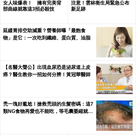
女人味爆表！ 擁有完美背
注意！雲林衛生局緊急公布
部曲線就靠這3招必殺技
新足跡
延緩胃排空助減重？營養師曝「最飽食
物」是它：一次吃到纖維、蛋白質、油脂
【名醫大聲公】出現血尿恐是泌尿道上皮
癌？醫生教你一招如何分辨！黃冠華醫師
禿一塊好尷尬！搶救禿頭的生髮密碼：這7
類NG食物再愛也不能吃，等毛囊萎縮就來
不及了｜每日健康 Health