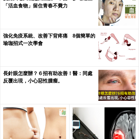
「活血食物」留住青春不費力
強化免疫系統、改善下背疼痛 8個簡單的
瑜珈招式一次學會
長針眼怎麼辦？６招有助改善！醫：同處
反覆出現，小心惡性腫瘤。