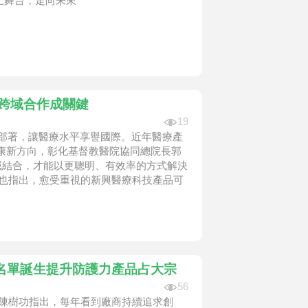
上舞台，走向未來
與跨域合作成關鍵
19
前部署，讓醫療水平享譽國際。近年醫療產
康新方向，彰化基督教醫院協同總院長郭
域結合，才能以更聰明、有效率的方式解決
良也指出，愈受重視的新興醫療科技產品可
名單誕生提升防護力產品占大宗
56
人陳樹功指出，每年看到廠商持續追求創