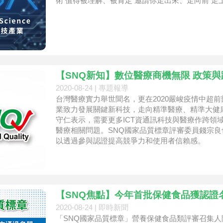
術 值得被理解、被肯定 邀請你走出來、走向前 走
【SNQ新知】數位醫療商機無限 政策
2020-08-24 |
專題報導
台灣醫療實力舉世聞名，更在2020嚴峻疫情中超
業致力發展關鍵新科技，走向精準醫療、精準大健
守仁表示，需要更多ICT資通訊科技與醫療作跨領
醫療相關問題。SNQ國家品質標章評審委員錢宗
以透過參與認證提高競爭力和使用者信賴感。
【SNQ焦點】今年首批保健食品獲認證
2020-08-24 |
即時新聞
「SNQ國家品質標章」營養保健食品類評審召集