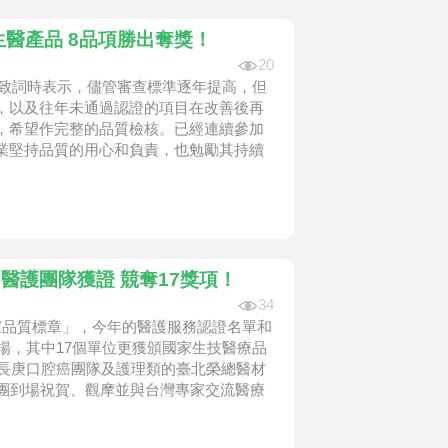
證生醫產品 8品項勝出奪獎！
20
在致詞時表示，儘管審查標準逐年提高，但
，以及往年未通過認證的項目在改善後再
，希望作完整的品質檢核。已經連續參加
業堅持品質的用心和負責，也勉勵其持續
7個醫護團隊獲證 競奪17獎項！
34
家品質標章」，今年的醫護服務認證名單和
受表揚，其中17個單位更獲頒國家生技醫療品
口長庚口腔癌團隊及護理類的臺北榮總醫材
表團到場祝賀、觀摩並與台灣專家交流醫療