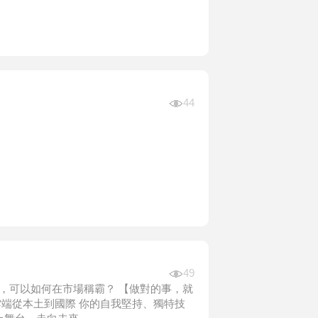
44
49
，可以如何在市場稱霸？ 【做對的事，就
雲端從本土到國際 你的自我堅持、獨特技