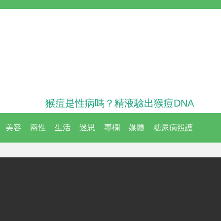
猴痘是性病嗎？精液驗出猴痘DNA
美容
兩性
生活
迷思
專欄
媒體
糖尿病照護