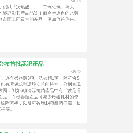
78
，仍以「次氯酸」、「二氧化氯」為大
才能評斷其產品品質！而今年通過的此類
較市面上同質性的產品，更加值得信任。
章公布首批認證產品
42
，還有機器類3項、洗衣精1項，除符合S
遍也有環保或對環境友善的特性，分別表現
方面，例如6項清潔抗菌產品中有半數是運
產品；而機器類產品可減少瓶器耗材的使
線除菌棒，以及可破壞14種細菌病毒、長
氧棒等。