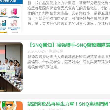
新，並在品質管控上力求嚴謹，甚至部分產品做到
這些都是國內保健食品業負責任的具體做法。例如
作的滴丸劑型葉黃素產品，具有顆粒小、易吞服且
面，開始著重添加益源質，可加快好菌生成的速度
數足量，業者評估菌數衰退的因素和速率，並進行
綜前所述，不管是在劑型、成分和製
【SNQ醫知】強強聯手-SNQ醫療團隊選
2020-08-24 |
專題報導
戴德森醫療財團法人嘉義基督教醫院與英業達集團英華
護偏鄉」合作記者會，嘉基姚維仁院長與英華達張
嘉義偏鄉民眾健康。
認證防疫品再添生力軍！SNQ高標把關