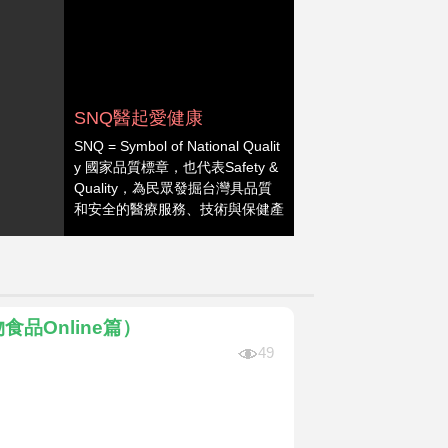
SNQ醫起愛健康
SNQ = Symbol of National Qualit
y 國家品質標章，也代表Safety &
Quality，為民眾發掘台灣具品質
和安全的醫療服務、技術與保健產
品，創造良好健康消費環境。本專
欄呈現【SNQ新聞室】、【SNQ
認證台灣醫療亮點】和【營養師好
食機】，讓你掌握台灣醫療新知和
成就、感知具獨特觀點的養生保健
品Online篇）
妙方，成為家人的健康支柱。
49