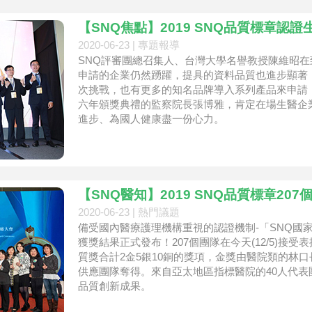
【SNQ焦點】2019 SNQ品質標章認
2020-06-23 |
專題報導
SNQ評審團總召集人、台灣大學名譽教授陳維昭
申請的企業仍然踴躍，提具的資料品質也進步顯著
次挑戰，也有更多的知名品牌導入系列產品來申請
六年頒獎典禮的監察院長張博雅，肯定在場生醫企
進步、為國人健康盡一份心力。
【SNQ醫知】2019 SNQ品質標章20
2020-06-23 |
熱門議題
備受國內醫療護理機構重視的認證機制‐「SNQ國
獲獎結果正式發布！207個團隊在今天(12/5)接
質獎合計2金5銀10銅的獎項，金獎由醫院類的林
供應團隊奪得。來自亞太地區指標醫院的40人代
品質創新成果。