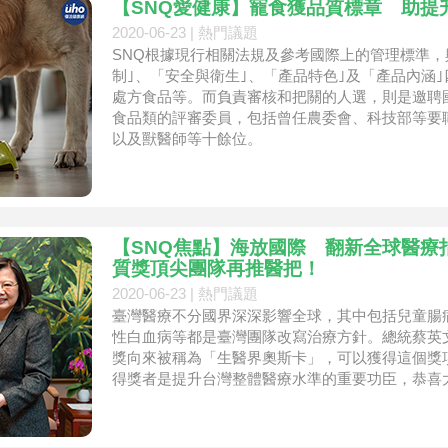
【SNQ愛健康】寵食獲品質標章 助提
2020-06-23 |
熱門議題
SNQ根據現行相關法規及參考國際上的管理標準
制｣、「安全與衛生｣、「產品特色｣及「產品內涵
處方食品等。而負責審核和把關的人選，則是邀聘
食品類的評審委員，包括曾任農委會、科技部等要
以及獸醫師等十餘位。
【SNQ焦點】海放國際 翻新全球醫療指引
質獎頂尖團隊再推醫把！
2020-06-23 |
熱門議題
臺灣醫療不分國界深深影響全球，其中包括兒童腸
性白血病等都是臺灣團隊改寫治療方針。總統蔡英
獎向來被稱為「生醫界奧斯卡」，可以獲得這個獎
得獎者是提升台灣整體醫療水準的重要功臣，恭喜