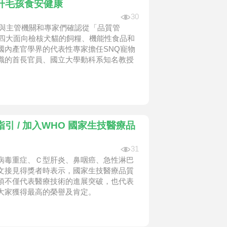
升毛孩食安健康
30
，與主管機關和專家們確認從「品質管
｣四大面向檢核犬貓的飼糧、機能性食品和
國內產官學界的代表性專家擔任SNQ寵物
職的首長官員、國立大學動科系知名教授
 / 加入WHO 國家生技醫療品
31
病毒重症、Ｃ型肝炎、鼻咽癌、急性淋巴
文接見得獎者時表示，國家生技醫療品質
項不僅代表醫療技術的進展突破，也代表
大家獲得最高的榮譽及肯定。