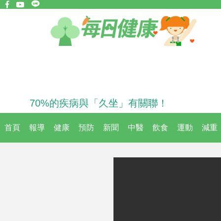
70%的疾病與「久坐」有關聯！
首頁
報導
健康
預防
新聞
中醫
飲食
運動
減重