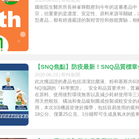
2020-08-05 |
即時新聞
國衛院生醫所所長林峯輝觀察到今年的送審產品中
宗，但重要的是濃度、安定性、原料來源等關鍵，
型產品，都有經過嚴謹的製程管控和效能實驗，相
【SNQ焦點】防疫最新！SNQ品質標
2020-06-23 |
即時新聞
此次獲認證的產品包括清潔抗菌液、粉和慕斯共6項
NQ強調的「科學實證」、安全和品質要求外，普
在原料、使用後對環境無害以及減少耗材使用等三
用天然蜆殼、橘油和食品級制菌成份製成較安全的
用，本次3項機器皆便於攜帶，包括容易使用的紫外
18公分、僅重25公克、1分鐘即可生成臭氧水的藍