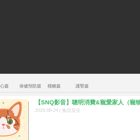
心篇
保健預防篇
穩糖篇
護腎篇
【SNQ影音】聰明消費&寵愛家人（寵物食
2020-08-24 |
食品安全