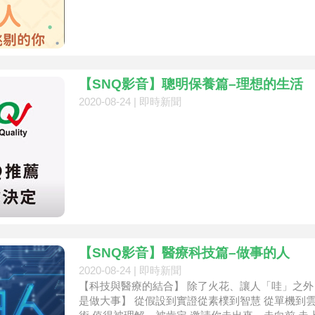
【SNQ影音】聰明保養篇–理想的生活
2020-08-24 |
即時新聞
【SNQ影音】醫療科技篇–做事的人
2020-08-24 |
即時新聞
【科技與醫療的結合】 除了火花、讓人「哇」之外
是做大事】 從假設到實證從素樸到智慧 從單機到