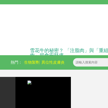
雪花牛的秘密？ 「注脂肉」與「重
肉」揭食安疑慮
熱門：
生物製劑
異位性皮膚炎