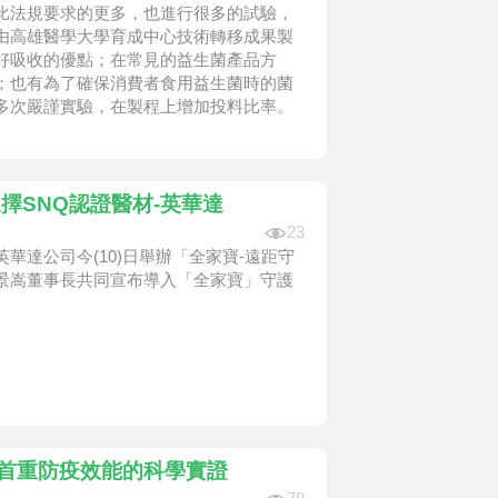
比法規要求的更多，也進行很多的試驗，
由高雄醫學大學育成中心技術轉移成果製
好吸收的優點；在常見的益生菌產品方
；也有為了確保消費者食用益生菌時的菌
多次嚴謹實驗，在製程上增加投料比率。
擇SNQ認證醫材-英華達
23
達公司今(10)日舉辦「全家寶-遠距守
景嵩董事長共同宣布導入「全家寶」守護
 首重防疫效能的科學實證