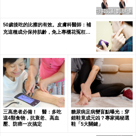
麼大...｜每日健康 Health
50歲後吃的比擦的有效。皮膚科醫師：補
充這種成分保持肌齡，免上專櫃花冤枉錢
｜每日健康Health
三高患者必備！ 醫：多吃
糖尿病足病變盲點曝光：穿
這4類食物，抗衰老、高血
錯鞋竟成元凶？專家揭秘選
壓、防癌一次搞定
鞋「5大關鍵」