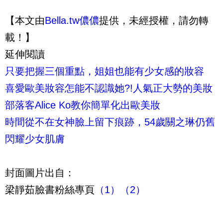
【本文由
Bella.tw儂儂
提供，未經授權，請勿轉
載！】
延伸閱讀
只要把握三個重點，姐姐也能有少女感的妝容
喜愛歐美妝容怎能不認識她?!人氣正大勢的美妝
部落客Alice Ko教你簡單化出歐美妝
時間從不在女神臉上留下痕跡，54歲關之琳仍舊
閃耀少女肌膚
封面圖片出自：
梁靜茹臉書粉絲專頁
（1）
（2）