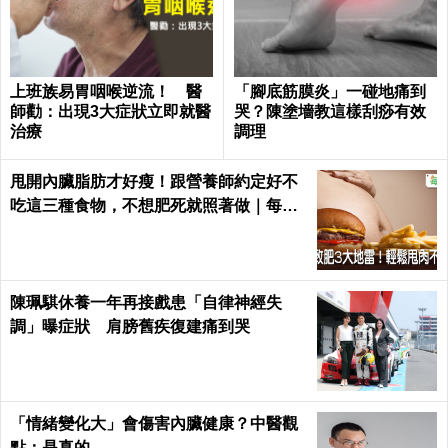
上班族易胃咽喉逆流！ 醫
「腳底筋膜炎」一碰地痛到
師勸：出現3大症狀立即就醫
哭？陳塗墻教這樣刮痧有效
治療
調理
甩開內臟脂肪才好瘦！跟營養師約定好不
吃這三種食物，不想肥死就照著做｜每日
健康 Health
陳珮騏休養一年再接戲患「自律神經失
調」曝症狀 肩膀舊疾復建痛到哭
「情緒變化大」會傷害內臟健康？中醫觀
點：是真的