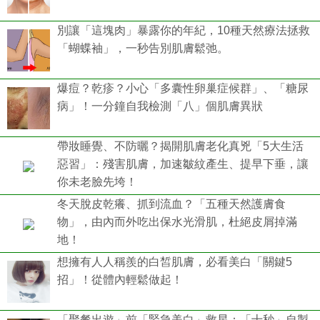
別讓「這塊肉」暴露你的年紀，10種天然療法拯救
「蝴蝶袖」，一秒告別肌膚鬆弛。
爆痘？乾疹？小心「多囊性卵巢症候群」、「糖尿
病」！一分鐘自我檢測「八」個肌膚異狀
帶妝睡覺、不防曬？揭開肌膚老化真兇「5大生活
惡習」：殘害肌膚，加速皺紋產生、提早下垂，讓
你未老臉先垮！
冬天脫皮乾癢、抓到流血？「五種天然護膚食
物」，由內而外吃出保水光滑肌，杜絕皮屑掉滿
地！
想擁有人人稱羨的白皙肌膚，必看美白「關鍵5
招」！從體內輕鬆做起！
「聚餐出遊」前「緊急美白」救星：「十秒」自製