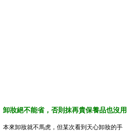
卸妝絕不能省，否則抹再貴保養品也沒用
本來卸妝就不馬虎，但某次看到天心卸妝的手