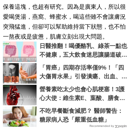
保養這塊，也超有研究。因為是廣東人，所以很
愛喝煲湯，燕窩、蜂蜜水，喝這些雖不會讓膚況
突飛猛進，但卻可以幫助維持當下狀態，也不怕
一熬夜或是疲憊，肌膚立刻出現大問題。
日醫推翻！喝優酪乳、綠茶一點也
不健康，五大飲食迷思讓腸道破
裂、萎縮自盡｜每日健康 Health
「胃癌」四期存活率僅9%！「四
大傷胃水果」引發潰瘍、出血、燒
毀「胃黏膜」不可逆｜每日健康 H
營養素吃太少也會心肌梗塞！3護
ealth
心大使：維生素E、葉酸、膳食纖
維不可忽視
不吃早餐斷食減肥？ 醫師警告：
糖尿病人恐「嚴重低血糖」
Recommended by