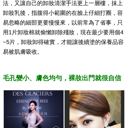
法，又讓自己的卸妝清潔手法更上一層樓，抹上
卸妝乳後，指腹得小範圍的在臉上仔細打圈，容
易忽略的細部更要慢慢來，以前常為了省事，只
用1片卸妝棉就偷懶卸除殘妝，現在最少要用個4
~5片，卸妝卸得確實，才能讓後續塗的保養品容
易被肌膚吸收。
毛孔變小、膚色均勻，裸妝出門就很自信