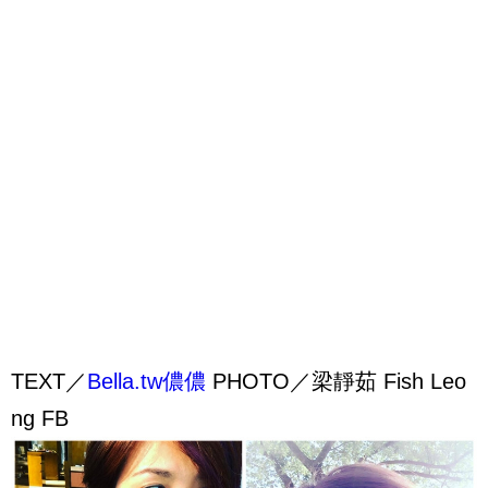
TEXT／
Bella.tw儂儂
PHOTO／梁靜茹 Fish Leo
ng FB