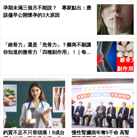
孕期未滿三個月不能說？ 專家點出：應
該儘早公開懷孕的3大原因
「維骨力」還是「危骨力」？藥商不願讓
你知道的微骨力「四種副作用」！｜每日
健康Health
鈣質不足不只骨頭痛！9成台
慢性腎臟病年奪5千命 高腎