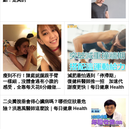
瘦到不行！陳庭妮腿跟手臂
減肥最怕遇到「停滯期」
一樣細，沒體會過有小腹的
復健科醫師推一招 加速代
感受，全靠每天花6分鐘做這
謝瘦更快｜每日健康 Health
種運動｜每日健康 Health
二尖瓣脫垂會得心臟病嗎？哪些症狀最危
險？洪惠風醫師這麼說｜每日健康 Health