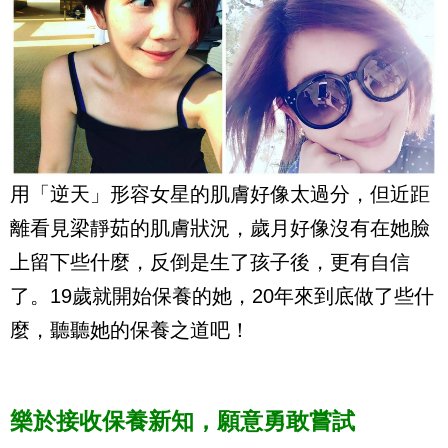
用「逆天」形容女星的肌膚好像太過分，但近距
離看見梁靜茹的肌膚狀況，歲月好像沒有在她臉
上留下些什麼，反倒是生了孩子後，更有自信
了。19歲就開始保養的她，20年來到底做了些什
麼，聽聽她的保養之道吧！
樂於接收保養新知，願意勇敢嘗試