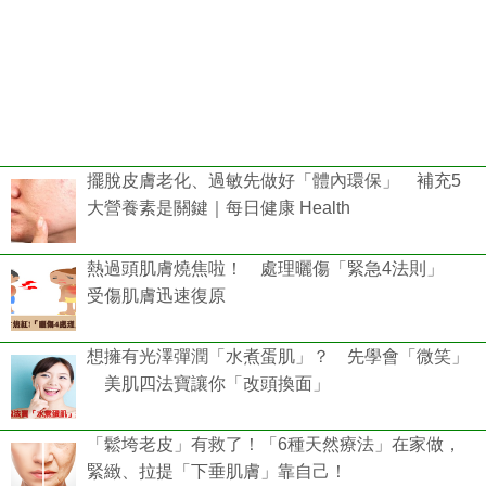
擺脫皮膚老化、過敏先做好「體內環保」 補充5
大營養素是關鍵｜每日健康 Health
熱過頭肌膚燒焦啦！ 處理曬傷「緊急4法則」
受傷肌膚迅速復原
想擁有光澤彈潤「水煮蛋肌」？ 先學會「微笑」
美肌四法寶讓你「改頭換面」
「鬆垮老皮」有救了！「6種天然療法」在家做，
緊緻、拉提「下垂肌膚」靠自己！