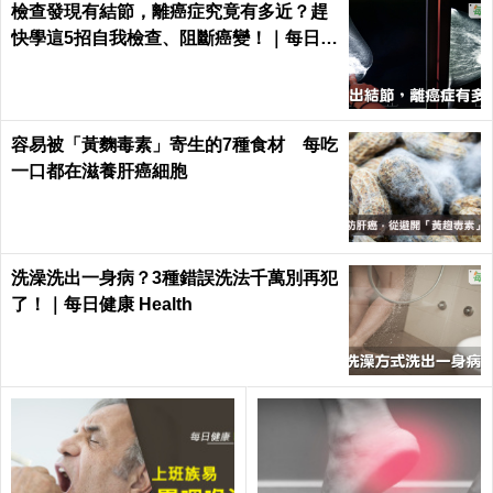
檢查發現有結節，離癌症究竟有多近？趕
快學這5招自我檢查、阻斷癌變！｜每日健
康 Health
容易被「黃麴毒素」寄生的7種食材 每吃
一口都在滋養肝癌細胞
洗澡洗出一身病？3種錯誤洗法千萬別再犯
了！｜每日健康 Health