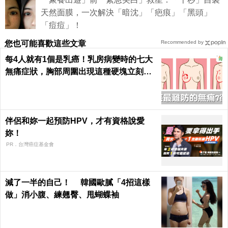
天然面膜，一次解決「暗沈」「疤痕」「黑頭」
「痘痘」！
您也可能喜歡這些文章
Recommended by
每4人就有1個是乳癌！乳房病變時的七大
無痛症狀，胸部周圍出現這種硬塊立刻就
醫｜每日健康 Health
伴侶和妳一起預防HPV，才有資格說愛
妳！
PR．台灣癌症基金會
減了一半的自己！ 韓國歐膩「4招這樣
做」消小腹、練翹臀、甩蝴蝶袖