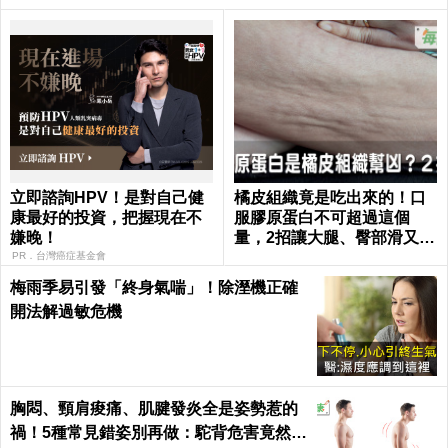
立即諮詢HPV！是對自己健
橘皮組織竟是吃出來的！口
康最好的投資，把握現在不
服膠原蛋白不可超過這個
嫌晚！
量，2招讓大腿、臀部滑又嫩
｜每日健康 Health
PR．台灣癌症基金會
梅雨季易引發「終身氣喘」！除溼機正確
開法解過敏危機
胸悶、頸肩痠痛、肌腱發炎全是姿勢惹的
禍！5種常見錯姿別再做：駝背危害竟然這