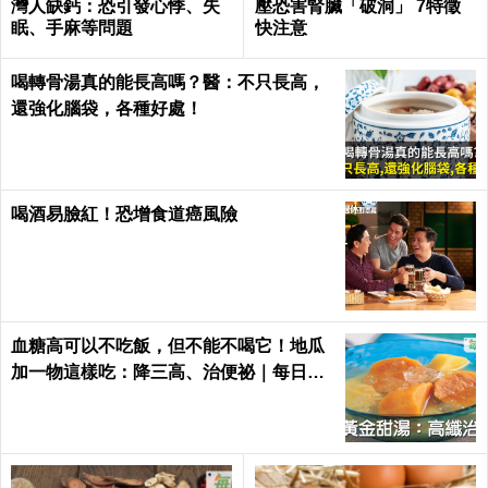
灣人缺鈣：恐引發心悸、失
壓恐害腎臟「破洞」 7特徵
眠、手麻等問題
快注意
喝轉骨湯真的能長高嗎？醫：不只長高，
還強化腦袋，各種好處！
喝酒易臉紅！恐增食道癌風險
血糖高可以不吃飯，但不能不喝它！地瓜
加一物這樣吃：降三高、治便祕｜每日健
康Health