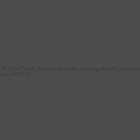
010761634?utm_source=linkstechnology&utm_mediu
=ap-201711