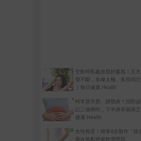
交歡時私處放屁好尷尬！五大
聲不斷，多練太極、多按四穴
｜每日健康 Health
時常尿失禁、膀胱炎？預防泌
記三做兩吃，下半身幸福操之
健康 Health
女性救星！簡單4步製作「陰
舉改善私密處乾澀問題