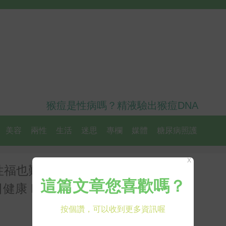
猴痘是性病嗎？精液驗出猴痘DNA
美容
兩性
生活
迷思
專欄
媒體
糖尿病照護
X
性福也難，名醫：不戒3大NG行
 Health