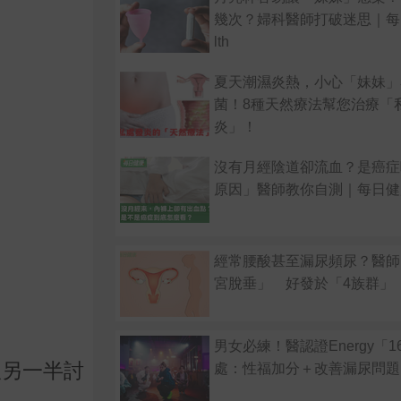
幾次？婦科醫師打破迷思｜每日
lth
夏天潮濕炎熱，小心「妹妹」
菌！8種天然療法幫您治療「
炎」！
沒有月經陰道卻流血？是癌症
原因」醫師教你自測｜每日健康 
經常腰酸甚至漏尿頻尿？醫師
宮脫垂」 好發於「4族群」
男女必練！醫認證Energy「1
跟另一半討
處：性福加分＋改善漏尿問題