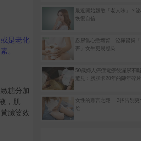
最近開始飄散「老人味」？泌
恢復自信
，或是老化
忍尿當心憋壞腎！泌尿醫揭「
害」女生更易感染
因素。
50歲婦人癌症電療後漏尿不
驚見：膀胱卡20年的陳年碎
精緻糖分加
女性的難言之隱！ 3招告別
液，肌
尬
及黃臉婆效