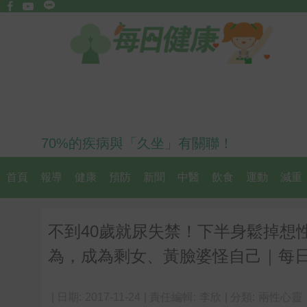
70%的疾病與「久坐」有關聯！
首頁
報導
健康
預防
新聞
中醫
飲食
運動
減重
不到40歲就尿失禁！下半身鬆掉想
為，成為剩女、黃臉婆怪自己｜每日健康
| 日期:
2017-11-24
| 責任編輯:
李欣
| 分類:
兩性心靈