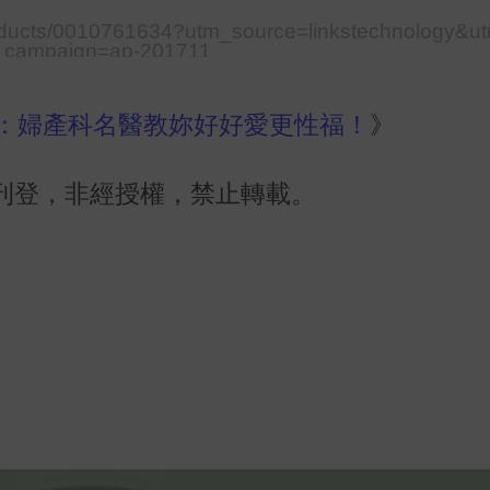
oducts/0010761634?utm_source=linkstechnology&
_campaign=ap-201711
影：婦產科名醫教妳好好愛更性福！
》
刊登，非經授權，禁止轉載。