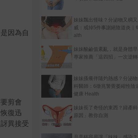
妹妹飄出怪味？分泌物又稠又
威：戒掉5件事謝絕陰道炎｜每
不是因為自
alth
妹妹酸鹼值紊亂，就是身體早
專家推薦「這四招」一次逆轉
妹妹搔癢伴隨灼熱感？分泌物
科醫師：6徵兆警覺萎縮性陰
健康 Health
需要剪會
妹妹長了奇怪的東西？婦產科
且恢復迅
原因」教你自測
很訝異接受
月亮杯容易讓「妹妹」感染？