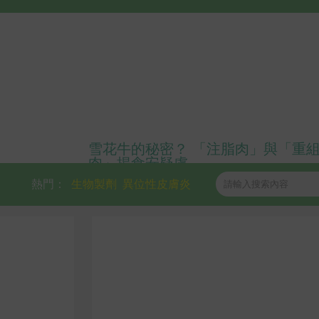
雪花牛的秘密？ 「注脂肉」與「重
肉」揭食安疑慮
熱門：
生物製劑
異位性皮膚炎