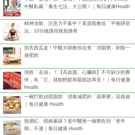
中醫私藏「養生七法」大公開！｜每日健康Health
精神渙散、注意力不集中？黃鼎殷教你「平衡靜坐
法」10分鐘讓你脫胎換骨
別丟西瓜皮！中醫大師教你自煮「消脂粥」剷除一
身肥肉
強效「去油」！【高血脂、心臟病】不可缺少的夥
伴，有「它」就能輕鬆和脂肪說再見！｜每日健康
Health
一碗打敗頑固脂肪 消食減肥的「蘋果粥」這樣做
｜每日健康 Health
熱潮紅、情緒暴躁？老中醫推一碗粥告別「更年
期」不適｜每日健康 Health