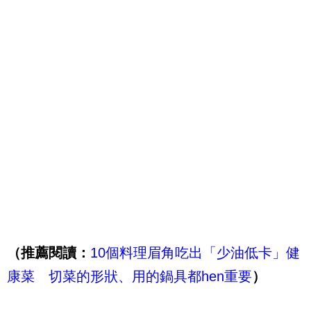
（推薦閱讀：
10個料理眉角吃出「少油低卡」健
康菜 切菜的形狀、用的鍋具都hen重要
）