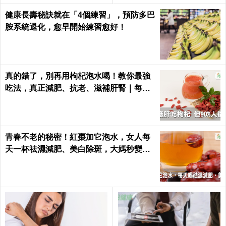
健康長壽秘訣就在「4個練習」，預防多巴
胺系統退化，愈早開始練習愈好！
真的錯了，別再用枸杞泡水喝！教你最強
吃法，真正減肥、抗老、滋補肝腎｜每日
健康Health
青春不老的秘密！紅棗加它泡水，女人每
天一杯祛濕減肥、美白除斑，大媽秒變少
女｜每日健康 Health