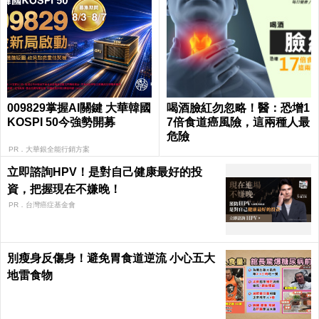
009829掌握AI關鍵 大華韓國
喝酒臉紅勿忽略！醫：恐增1
KOSPI 50今強勢開募
7倍食道癌風險，這兩種人最
危險
PR．大華銀全能行銷方案
立即諮詢HPV！是對自己健康最好的投
資，把握現在不嫌晚！
PR．台灣癌症基金會
別瘦身反傷身！避免胃食道逆流 小心五大
地雷食物