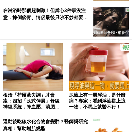
在淋浴時那個超刺激！但當心3件事沒注
意，摔倒瘀青、情侶最後只吵不炒都要怪
自己｜每日健康 Health
根治「荷爾蒙失調」才會
尿液上有一層浮油，是什麼
瘦：四招「臥式伸展」舒緩
病？專家：看到浮油搭上這
神經系統，降血壓、消肥胖
一物，不馬上就醫不行！
這樣練最簡單！
運動後吃碳水化合物會變胖？醫師揭研究
真相：幫助增肌燃脂