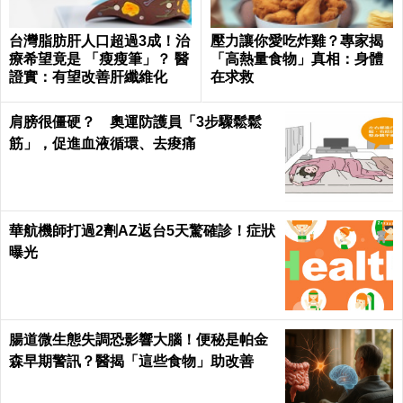
台灣脂肪肝人口超過3成！治
壓力讓你愛吃炸雞？專家揭
療希望竟是 「瘦瘦筆」？ 醫
「高熱量食物」真相：身體
證實：有望改善肝纖維化
在求救
肩膀很僵硬？ 奧運防護員「3步驟鬆鬆
筋」，促進血液循環、去痠痛
華航機師打過2劑AZ返台5天驚確診！症狀
曝光
腸道微生態失調恐影響大腦！便秘是帕金
森早期警訊？醫揭「這些食物」助改善