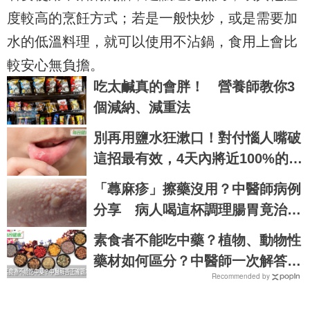
度較高的烹飪方式；若是一般快炒，或是需要加
水的低溫料理，就可以使用不沾鍋，食用上會比
較安心無負擔。
吃太鹹真的會胖！ 營養師教你3
個減納、減重法
別再用鹽水狂漱口！對付惱人嘴破
這招最有效，4天內將近100%的人
都痊癒了｜每日健康 Health
「蕁麻疹」擦藥沒用？中醫師病例
分享 病人喝這杯調理腸胃竟治好
了
素食者不能吃中藥？植物、動物性
藥材如何區分？中醫師一次解答｜
Recommended by
每日健康 Health