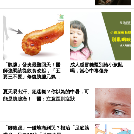
「胰臟」發炎最難回天！醫
成人感冒糖漿別給小孩亂
師強調該從飲食改起，「五
喝，當心中毒傷身
要三不要」修復胰臟元氣｜
每日健康 Health
夏天易出汗、犯迷糊？你以為的中暑，可
能是胰腺癌！ 醫：注意區別症狀
「腳後跟」一碰地痛到哭？根治「足底筋