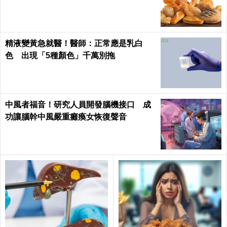
精液變黃急就醫！醫師：正常應是乳白
色 出現「5種顏色」千萬別拖
中風者福音！研究人員開發腦機接口 成
功讓腦幹中風嚴重癱瘓女恢復聲音