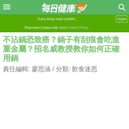
If you keep read content ,
Argee
Represent argee with ours
Cookie Policy
.
不沾鍋恐致癌？鍋子有刮痕會吃進
重金屬？招名威教授教你如何正確
用鍋
責任編輯:
廖思涵
/ 分類:
飲食迷思