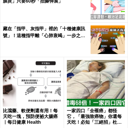
膜炎」只要60秒「抬腳伸展」
藏在「指甲、灰指甲」裡的「十種健康訊
號」！這種指甲離「心肺衰竭」一步之
遙！｜每日健康Health
比瀉藥、軟便劑還有用！每
一家四口「全罹癌」都怪
天吃一塊，預防便祕大腸癌
它，「最強致癌物」你還每
｜每日健康 Health
天吃！必知「三絕招」杜絕
癌從口入｜每日健康Health