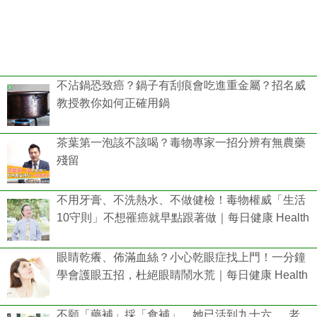
不沾鍋恐致癌？鍋子有刮痕會吃進重金屬？招名威
教授教你如何正確用鍋
茶葉第一泡該不該喝？毒物專家一招分辨有無農藥
殘留
不用牙膏、不洗熱水、不做健檢！毒物權威「生活
10守則」不想罹癌就早點跟著做｜每日健康 Health
眼睛乾癢、佈滿血絲？小心乾眼症找上門！一分鐘
學會護眼五招，杜絕眼睛鬧水荒｜每日健康 Health
不願「藥補」採「食補」，她已活到九十六......老