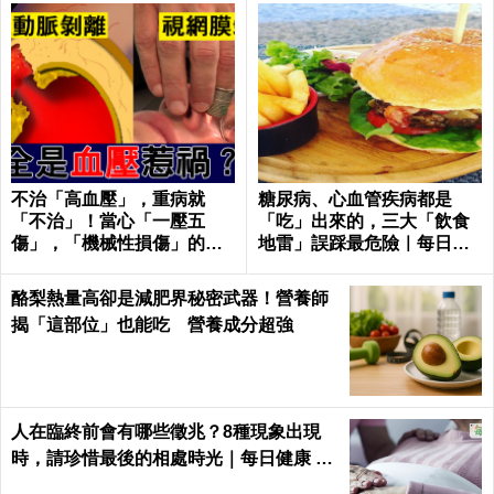
不治「高血壓」，重病就
糖尿病、心血管疾病都是
「不治」！當心「一壓五
「吃」出來的，三大「飲食
傷」，「機械性損傷」的血
地雷」誤踩最危險｜每日健
管衝擊！｜每日健康Health
康
酪梨熱量高卻是減肥界秘密武器！營養師
揭「這部位」也能吃 營養成分超強
人在臨終前會有哪些徵兆？8種現象出現
時，請珍惜最後的相處時光｜每日健康 He
alth