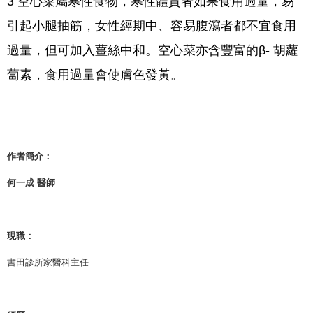
3 空心菜屬寒性食物，寒性體質者如果食用過量，易
引起小腿抽筋，女性經期中、容易腹瀉者都不宜食用
過量，但可加入薑絲中和。空心菜亦含豐富的β- 胡蘿
蔔素，食用過量會使膚色發黃。
作者簡介：
何一成 醫師
現職：
書田診所家醫科主任