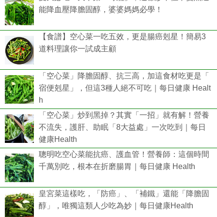
能降血壓降膽固醇，婆婆媽媽必學！
【食譜】空心菜一吃五效，更是腸癌剋星！簡易3
道料理讓你一試成主顧
「空心菜」降膽固醇、抗三高，加這食材吃更是「
宿便剋星」，但這3種人絕不可吃｜每日健康 Healt
h
「空心菜」炒到黑掉？其實「一招」就有解！營養
不流失，護肝、助眠「8大益處」一次吃到｜每日
健康Health
聰明吃空心菜能抗癌、護血管！營養師：這個時間
千萬別吃，根本在折磨腸胃｜每日健康 Health
皇宮菜這樣吃，「防癌」、「補鐵」還能「降膽固
醇」，唯獨這類人少吃為妙｜每日健康Health