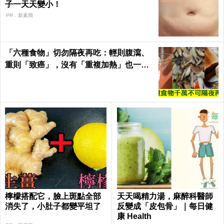
子一天天變小！
PR．新素簡
「六種食物」切勿隔夜再吃：輕則腹瀉、
重則「致癌」，沒有「重複加熱」也一
樣！｜每日健康Health
檸檬搭配它，臉上斑點全部
天天喝精力湯，麻醉科醫師
消失了，小肚子都變平坦了
反變成「皮包骨」｜每日健
康 Health