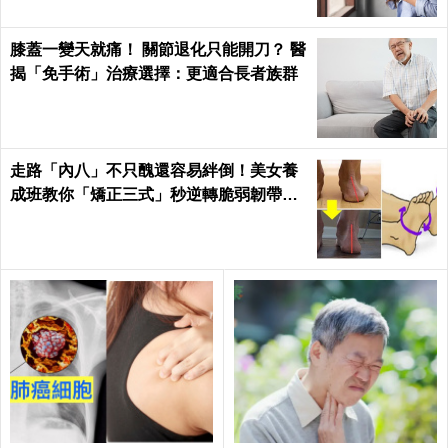
膝蓋一變天就痛！ 關節退化只能開刀？ 醫
揭「免手術」治療選擇：更適合長者族群
走路「內八」不只醜還容易絆倒！美女養
成班教你「矯正三式」秒逆轉脆弱韌帶肌
肉！