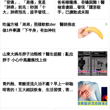
「背痛」、「肩痛」竟是
爸爸喉嚨痛、吞嚥困難！醫
「肺癌」前兆：秒測「十
檢查傻眼…發現「隱形殺
大」肺癌預兆，提早發現治
手」已擴散成末期
癒率飆升50%！
吃偏方補「弟弟」照樣軟軟der 醫師推改
做1件事讓「下半身」有如神柱
山東大媽吊脖子治頸椎？醫生提醒：亂拉
脖子 小心中風癱瘓找上你
胃灼熱、胃酸逆流久治不癒？早上一杯咖
啡害的！五大錯誤飲食、生活習慣，害你
胃酸翻騰，長期恐致「食道癌」！