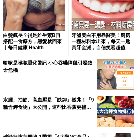
白髮瘋長？補足維生素B再
牙齒美白不用靠醫美！廚房
搭配一食療方，黑髮就回來
一種材料拿出來，每天一匙
｜每日健康 Health
黃牙全滅，自信笑容超值｜
每日健康 Health
嗆咳是喉嚨退化警訊 小心吞嚥障礙引發致
命危機
水腫、抽筋、高血壓是「缺鉀」徵兆！「9
種含鉀食物」大公開，這些比香蕉更補鉀
｜每日健康 Health
確診狂咳怎麼吃？醫揭「4大類NG食品」