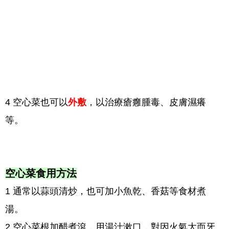
4 空心菜也可以
外敷
，以治療瘡癰腫毒、皮膚濕癢
等。
空心菜食用方法
1 通常以蒜頭清炒，也可加小魚乾、香菇等食材煮
湯。
2 空心菜根加醋煮滾，用湯汁漱口，對因火氣大而牙