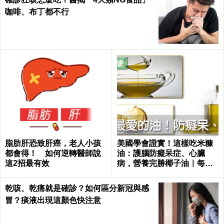
咖啡、布丁都不行
脂肪肝恐致肝癌，老人小孩
美國學會證實！這樣吃米糠
都會得！ 如何逆轉醫師說
油：護腦防癡呆症、心臟
這2招最有效
病，營養完勝椰子油｜每日
健康 Health
乾咳、乾痛就是確診？如何區分新冠與感
冒？痰液出現這顏色快注意