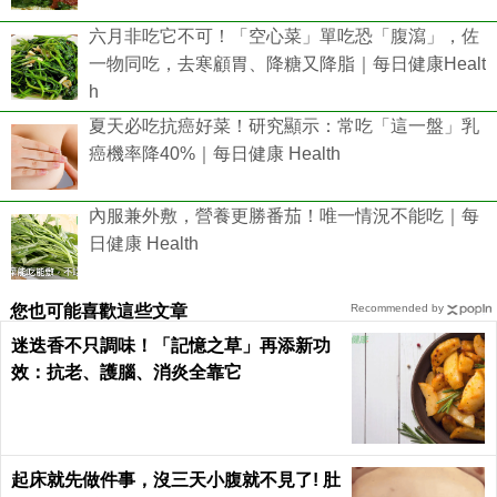
六月非吃它不可！「空心菜」單吃恐「腹瀉」，佐
一物同吃，去寒顧胃、降糖又降脂｜每日健康Healt
h
夏天必吃抗癌好菜！研究顯示：常吃「這一盤」乳
癌機率降40%｜每日健康 Health
內服兼外敷，營養更勝番茄！唯一情況不能吃｜每
日健康 Health
您也可能喜歡這些文章
Recommended by
迷迭香不只調味！「記憶之草」再添新功
效：抗老、護腦、消炎全靠它
起床就先做件事，沒三天小腹就不見了! 肚