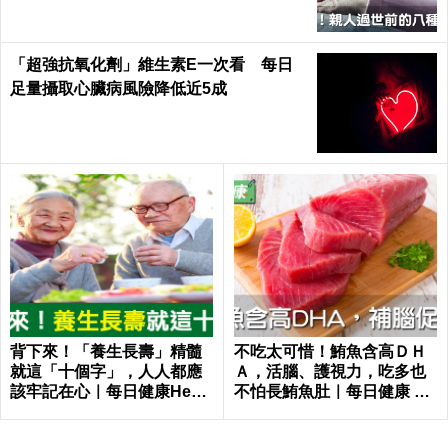
「超強抗氧化劑」維生素E一次看 每日
足量攝取心臟病風險降低近5成
背下來！「養生長壽」精髓
不吃太可惜！鮪魚含高ＤＨ
就這「十個字」，人人都應
Ａ，活腦、護視力，吃多也
該牢記在心｜每日健康Healt
不怕長鮪魚肚｜每日健康 He
h
alth