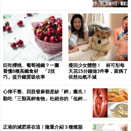
狂吃櫻桃、葡萄補鐵？一圖
瘦回少女體態！ 林可彤每
看懂8種高鐵食材 「2技
天花15分鐘做3件事，當媽了
巧」提升鐵質吸收率
依然仙氣不減
心律不整、四肢發麻都是缺「鉀」癥兆！
勤吃「三類高鉀食物」杜絕你的「低鉀」
危機｜每日健康Health
正港的減肥茶在這！隆重介紹３種燃脂