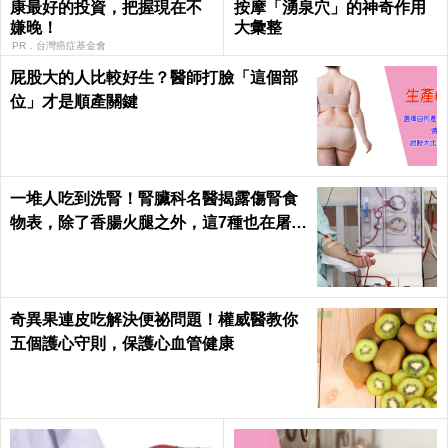
康最好的投資，把握現在不
按摩「湧泉穴」的神奇作用
嫌晚！
大彙整
PR．台灣癌症基金會
屁股大的人比較好生？醫師打臉「這個部
位」才是順產關鍵
一堆人吃到洗腎！腎臟科名醫揭露傷腎食
物表，除了香腸火腿之外，這7種也在屠殺
腎臟健康｜每日健康 Health
奇異果連皮吃解決便祕問題！權威醫教你
五個護心守則，保護心血管健康