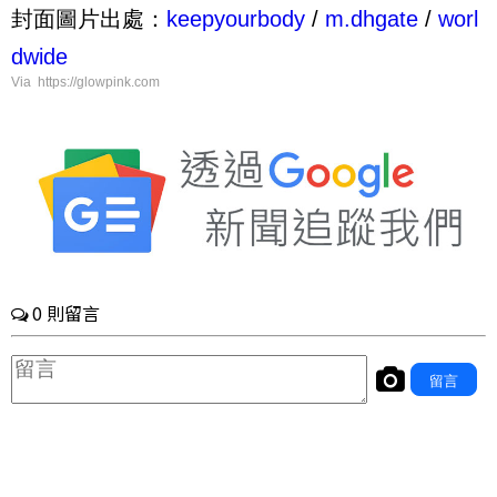
封面圖片出處：
keepyourbody
/
m.dhgate
/
worl
dwide
Via https://glowpink.com