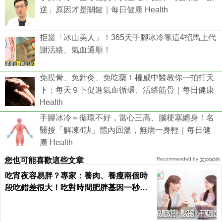
逆」原因才是關鍵｜每日健康 Health
拒當「冰山美人」！365天手腳冰冷靠這4招馬上代
謝活絡、氣血通順！
免摸骨、免針灸、免吃藥！權威中醫教你一拍打天
下：每天９下促進氣血循環、活絡筋骨｜每日健康
Health
手腳冰冷＝循環不好，當心三高、腦梗塞纏身！名
醫授「解凍4訣」體內回溫，無病一身輕｜每日健
康 Health
您也可能喜歡這些文章
Recommended by
吃宵夜容易胖？專家：養肉、養瘦兩個時
段吃錯差很大！吃對時間肥胖基因一秒關
閉｜每日健康 Health