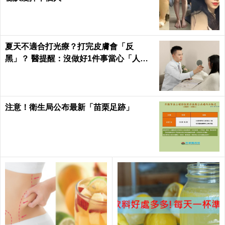
夏天不適合打光療？打完皮膚會「反
黑」？ 醫提醒：沒做好1件事當心「人財
兩失」
注意！衛生局公布最新「苗栗足跡」