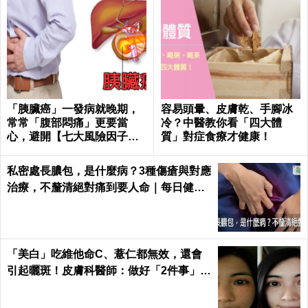
「胰臟癌」一發病就晚期，
容易頭暈、皮膚乾、手腳冰
常常「腹部悶痛」更要當
冷？中醫教你看「四大體
心，避開【七大風險因子】
質」對症食療才健康！
守護胰臟健康 ｜每日健康He
alth
私密處長膿包，是什麼病？3種傷瘡與對應
治療，不釐清絕對痛到要人命｜每日健康
Health
「美白」吃維他命C、薏仁都無效，還會
引起曬斑！皮膚科醫師：做好「2件事」最
能變白｜每日健康 Health