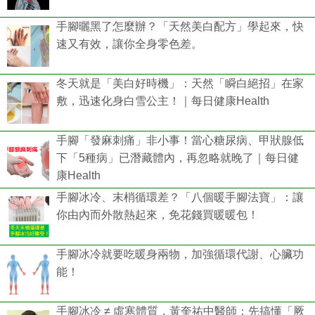
手腳曬黑了怎麼辦？「天然美白配方」學起來，快
速又有效，讓你全身零色差。
冬天就是「美白好時機」：天然「瞬白絕招」在家
敷，迅速化身白雪公主！｜每日健康Health
手腳「發麻刺痛」非小事！當心糖尿病、甲狀腺低
下「5種病」已潛藏體內，再忽略就晚了｜每日健
康Health
手腳冰冷、末梢循環差？「八個暖手腳法寶」：讓
你由內而外散熱起來，免花錢買暖暖包！
手腳冰冷就要吃暖身兩物，加強循環代謝、心臟功
能！
手腳冰冷 ≠ 虛寒體質，黃奎祐中醫師：先搞懂「厥