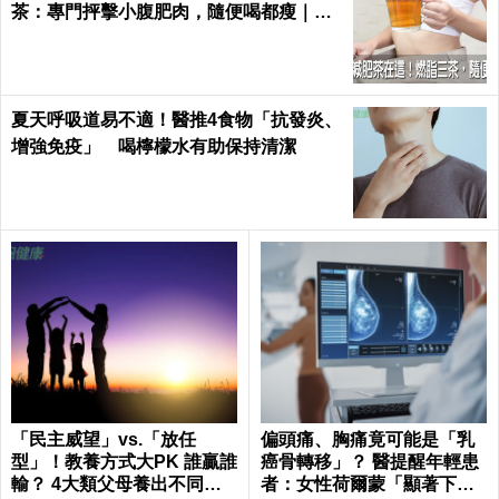
茶：專門抨擊小腹肥肉，隨便喝都瘦｜每
日健康 Health
夏天呼吸道易不適！醫推4食物「抗發炎、
增強免疫」 喝檸檬水有助保持清潔
「民主威望」vs.「放任
偏頭痛、胸痛竟可能是「乳
型」！教養方式大PK 誰贏誰
癌骨轉移」？ 醫提醒年輕患
輸？ 4大類父母養出不同性
者：女性荷爾蒙「顯著下