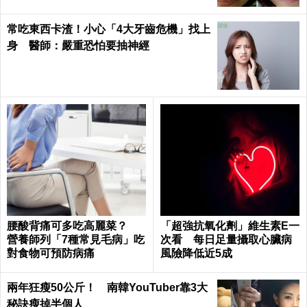
常吃東西卡渣！小心「4大牙齒危機」找上
身 醫師：嚴重恐怕要抽神經
腰酸背痛可多吃高麗菜？
「超強抗氧化劑」維生素E一
營養師列「7種常見毛病」吃
次看 每日足量攝取心臟病
對食物可預防病痛
風險降低近5成
兩年狂瘦50公斤！ 南韓YouTuber靠3大
秘訣瘦掉半個人