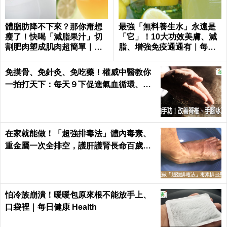
體脂肪降不下來？那你甭想
最強「無料養生水」永遠是
瘦了！快喝「減脂果汁」切
「它」！10大功效美膚、減
割肥肉塑成肌肉超簡單｜每
脂、增強免疫通通有｜每日
日健康 Health
健康
免摸骨、免針灸、免吃藥！權威中醫教你
一拍打天下：每天９下促進氣血循環、活
絡筋骨｜每日健康 Health
在家就能做！「超強排毒法」體內毒素、
重金屬一次全排空，護肝護腎長命百歲｜
每日健康 Health
怕冷族崩潰！暖暖包原來根不能放手上、
口袋裡｜每日健康 Health