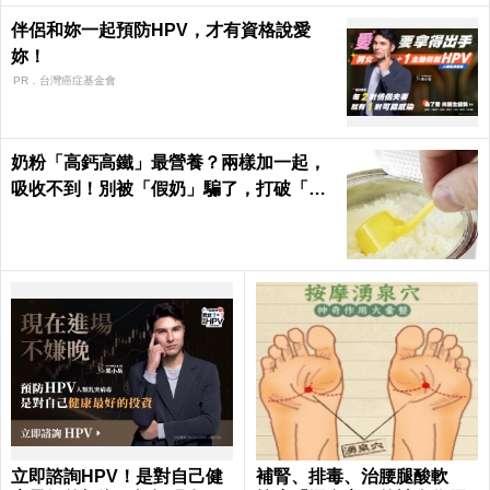
伴侶和妳一起預防HPV，才有資格說愛
妳！
PR．台灣癌症基金會
奶粉「高鈣高鐵」最營養？兩樣加一起，
吸收不到！別被「假奶」騙了，打破「營
養添加」迷思！
立即諮詢HPV！是對自己健
補腎、排毒、治腰腿酸軟