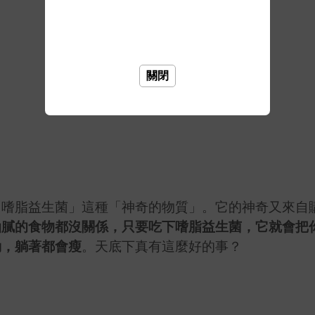
關閉
「嗜脂益生菌」這種「神奇的物質」。它的神奇又來自
油膩的食物都沒關係，只要吃下嗜脂益生菌，它就會把
動，躺著都會瘦
。天底下真有這麼好的事？