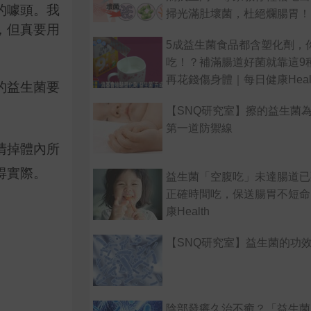
的噱頭。我
掃光滿肚壞菌，杜絕爛腸胃！
，但真要用
5成益生菌食品都含塑化劑，
吃！？補滿腸道好菌就靠這9
再花錢傷身體｜每日健康Heal
的益生菌要
【SNQ研究室】擦的益生菌
第一道防禦線
清掉體內所
得實際。
益生菌「空腹吃」未達腸道已
正確時間吃，保送腸胃不短命
康Health
【SNQ研究室】益生菌的功
陰部發癢久治不癒？「益生菌