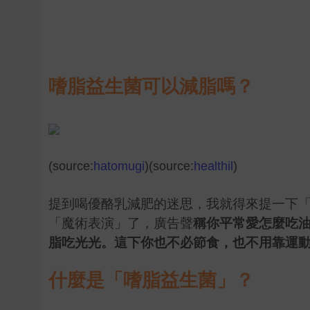
嗜脂益生菌可以減脂嗎？
(source:
hatomugi
)(source:
healthil
)
提到喝優酪乳減肥的迷思，我就得來提一下
「魔術表演」了，廣告聲
稱你平常愛怎麼吃
脂吃光光。這下你也不必節食，也不用靠運
什麼是「嗜脂益生菌」？