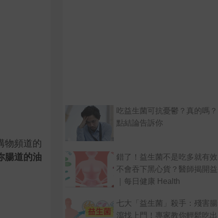
吃益生菌可抗憂鬱？真的嗎？
點結論告訴你
購物頻道的
你腸道的油
錯了！益生菌不是吃多就有效
不會吞下黑心貨？醫師揭開益
｜每日健康 Health
七大「益生菌」殺手：殘害腸
瀉找上門！專家教你輕鬆吃出