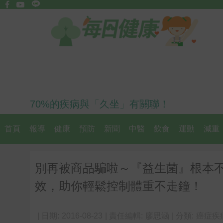
70%的疾病與「久坐」有關聯！
首頁
報導
健康
預防
新聞
中醫
飲食
運動
減重
別再被商品騙啦～『益生菌』根本不
效，助你輕鬆控制體重不走鐘！
| 日期:
2016-08-23
| 責任編輯:
廖思涵
| 分類:
癌症疾