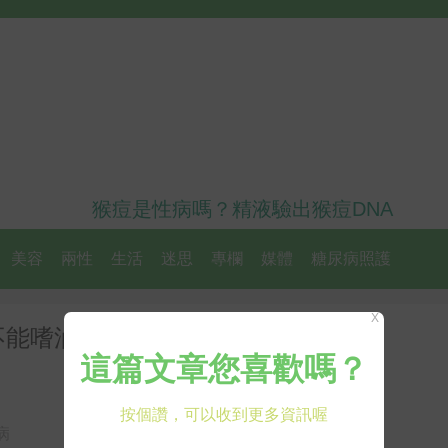
猴痘是性病嗎？精液驗出猴痘DNA
美容
兩性
生活
迷思
專欄
媒體
糖尿病照護
X
能嗜油脂！「好 菌」的兩大功
病