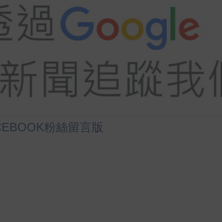
u
t
e
CEBOOK粉絲留言版