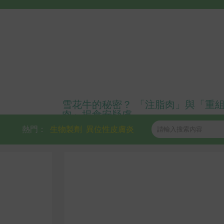
雪花牛的秘密？ 「注脂肉」與「重
肉」揭食安疑慮
熱門：
生物製劑
異位性皮膚炎