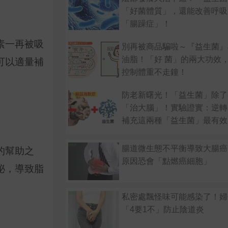
「好菌體質」，還能改善呼吸
「腸躁症」！
素一再被吸
別再被商品騙啦～『益生菌』
油脂！「好 菌」的兩大功效
可以適量補
控制體重不走鐘！
防老新曙光！「益生菌」除了
「治大腦」！實驗證實：逆轉
補充這兩種「益生菌」最有效
腸道微生態不平衡導致大腸癌
的幫助之
原因恐會「點燃癌細胞」
泌，導致脂
。
私密處飄怪味可能感染了！婦
「4要1不」防止陰道炎