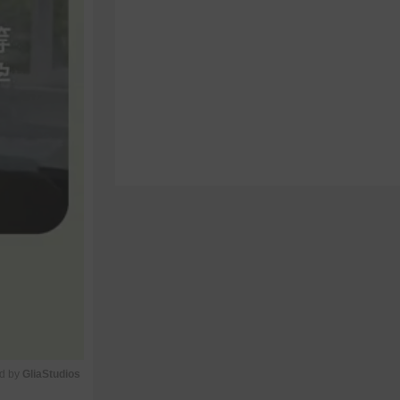
d by 
GliaStudios