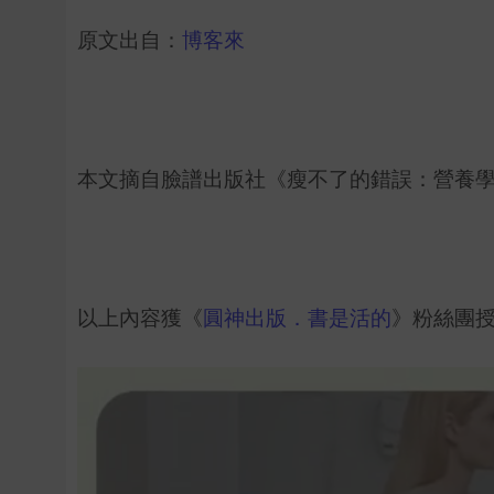
原文出自：
博客來
本文摘自臉譜出版社《瘦不了的錯誤：營養
以上內容獲《
圓神出版．書是活的
》粉絲團