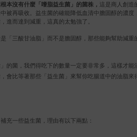
裡根本沒有什麼「嗜脂益生菌」的菌株，
這是商人創造
腸中被再吸收。益生菌的確能降低血清中膽固醇的濃度
脂，進而達到減重，這真的太勉強了。
脂是「三酸甘油脂」而不是膽固醇，那些能夠幫助減重
脂」的菌，我們得吃下的數量一定要非常多，這樣才能
脂，會比等著那些「益生菌」來幫你吃腸道中的油脂來
，補充一些益生菌，理由有以下兩點：