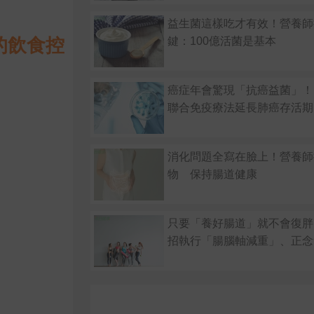
益生菌這樣吃才有效！營養師
鍵：100億活菌是基本
的飲食控
癌症年會驚現「抗癌益菌」！ C
聯合免疫療法延長肺癌存活期
消化問題全寫在臉上！營養師
物 保持腸道健康
只要「養好腸道」就不會復胖
招執行「腸腦軸減重」、正念