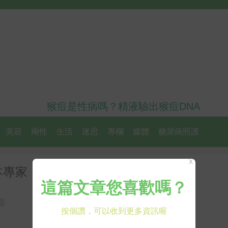
猴痘是性病嗎？精液驗出猴痘DNA
美容
兩性
生活
迷思
專欄
媒體
糖尿病照護
X
本專家：慢性發炎是原因
靈