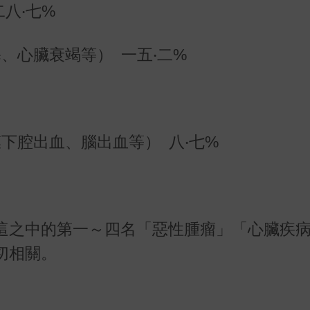
八‧七%
、心臟衰竭等） 一五‧二%
下腔出血、腦出血等） 八‧七%
這之中的第一～四名「惡性腫瘤」「心臟疾
切相關。