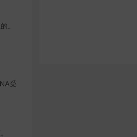
生的。
NA受
症。