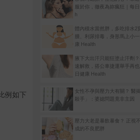
服於你，徹夜為妳瘋狂｜每日健康
h
體內積水當然胖，多吃排水2
腫、利尿排毒，身形馬上小一
康 Health
腋下大出汗只能狂塗止汗劑？
速解救，搭公車捷運舉手再也
日健康 Health
女性不孕與壓力大有關？ 醫
比例如下
殺手」：婆媳問題竟非主因
壓力大老是暴飲暴食？ 正視
成的不良肥胖