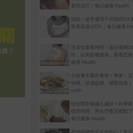
要怪自己｜每日健康 Health
別怕！提早發現子宮頸癌5大
率竟高達100%｜每日健康 Hea
洗澡也要看時間！最好避開3
段，以免影響健康，嚴重恐致
健康 Health
立秋養生重在養肺！專家：這
快喝，祛濕益肺、補腎強身｜
ealth
情侶間那個越久越好？科學家
標準時間，男生們看完都鬆了
每日健康 Health
那個時總抓不住他的心？靠這