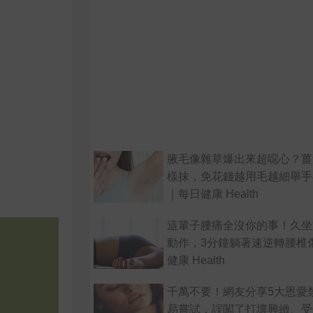
腋毛像雜草爆出來超噁心？薑
樣抹，免花錢越用毛越細舉手
｜每日健康 Health
這輩子腰痛全沒你的事！久坐
動作，3分鐘躺著速逆轉腰椎
健康 Health
千萬不要！網友分享5大恩愛
易嘗試，誤闖了打壞興緻、受