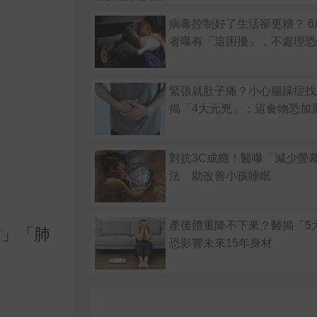
病毒控制好了生活卻更糟？ 6
者曝有「這困擾」，不處理恐
緊張就肚子痛？小心腸躁症找
揭「4大元兇」：這食物恐加
對抗3C成癮！醫曝「減少螢
法 助改善小孩睡眠
產後體重降不下來？醫揭「
病」「肺
恐影響未來15年身材