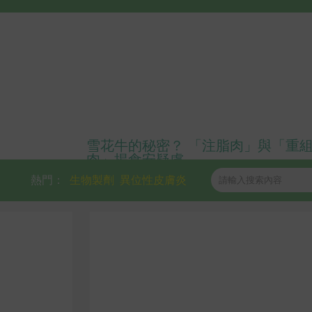
雪花牛的秘密？ 「注脂肉」與「重
肉」揭食安疑慮
熱門：
生物製劑
異位性皮膚炎