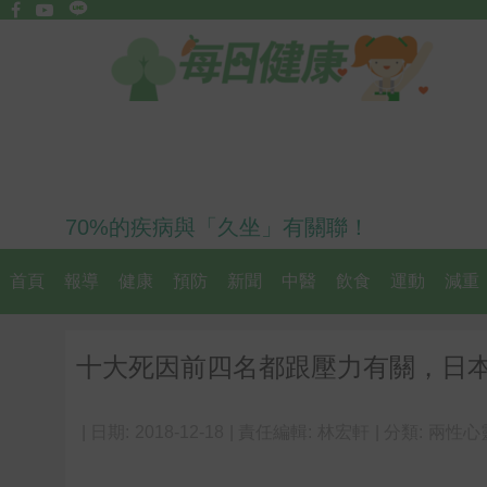
70%的疾病與「久坐」有關聯！
首頁
報導
健康
預防
新聞
中醫
飲食
運動
減重
十大死因前四名都跟壓力有關，日
| 日期:
2018-12-18
| 責任編輯:
林宏軒
| 分類:
兩性心