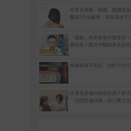
常常全身痛、臉腫、腿腫竟是
醫揭3方法解除：單靠喝水不
「腦霧」和失智有什麼差別？
麼好發？鄭淳予醫師來告訴你
痠麻疼痛不用忍 找對方法可
牙痛竟是偏頭痛惹的禍？新光
「頑固型偏頭痛」的三種方法