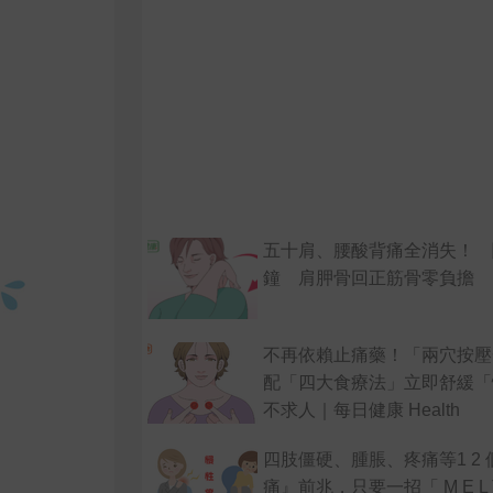
五十肩、腰酸背痛全消失！ 
鐘 肩胛骨回正筋骨零負擔
不再依賴止痛藥！「兩穴按壓
配「四大食療法」立即舒緩「
不求人｜每日健康 Health
四肢僵硬、腫脹、疼痛等1 2
痛』前兆，只要一招「 M E L