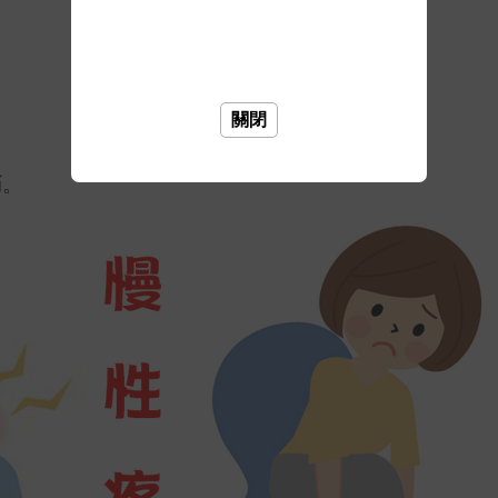
關閉
痛
。