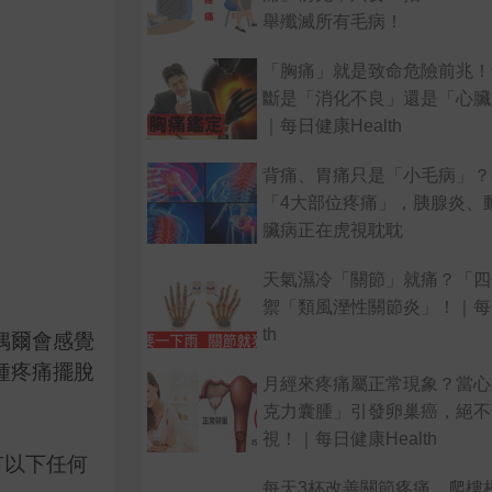
舉殲滅所有毛病！
「胸痛」就是致命危險前兆！
斷是「消化不良」還是「心臟
｜每日健康Health
背痛、胃痛只是「小毛病」？
「4大部位疼痛」，胰腺炎、
臟病正在虎視耽耽
天氣濕冷「關節」就痛？「四
禦「類風溼性關節炎」！｜每日
th
偶爾會感覺
種疼痛擺脫
月經來疼痛屬正常現象？當心
克力囊腫」引發卵巢癌，絕不
視！｜每日健康Health
也有以下任何
每天3杯改善關節疼痛，爬樓