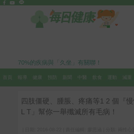
70%的疾病與「久坐」有關聯！
首頁
報導
健康
預防
新聞
中醫
飲食
運動
減重
四肢僵硬、腫脹、疼痛等1 2 個『慢
L T」幫你一舉殲滅所有毛病！
| 日期:
2016-08-22
| 責任編輯:
廖思涵
| 分類:
兩性心