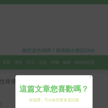
猴痘是性病嗎？精液驗出猴痘DNA
美容
兩性
生活
迷思
專欄
媒體
糖尿病照護
X
性疼痛』前兆，只要一招「 M E
靈