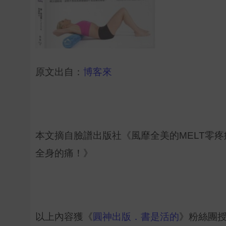
原文出自：
博客來
本文摘自臉譜出版社《風靡全美的MELT零
全身的痛！》
以上內容獲《
圓神出版．書是活的
》粉絲團