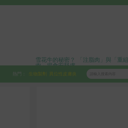
雪花牛的秘密？ 「注脂肉」與「重
肉」揭食安疑慮
熱門：
生物製劑
異位性皮膚炎