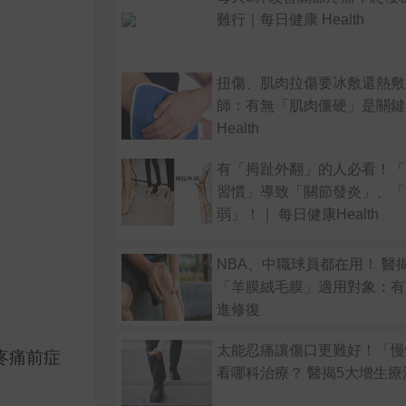
難行｜每日健康 Health
扭傷、肌肉拉傷要冰敷還熱敷
師：有無「肌肉僵硬」是關鍵
Health
有「拇趾外翻」的人必看！「
習慣」導致「關節發炎」、「
弱」！｜ 每日健康Health
NBA、中職球員都在用！ 醫
「羊膜絨毛膜」適用對象：有
進修復
太能忍痛讓傷口更難好！「慢
疼痛前症
看哪科治療？ 醫揭5大增生療