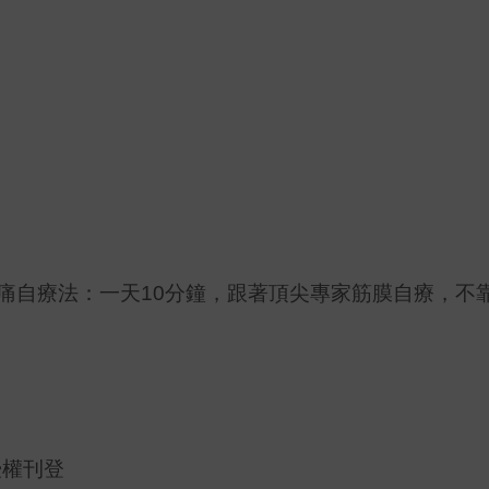
疼痛自療法：一天10分鐘，跟著頂尖專家筋膜自療，不
授權刊登