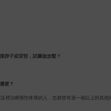
搓揉脖子或背部，試圖做放鬆？
或僵硬？
我這裡治療慢性疼痛的人，也都曾有過一個以上的其他