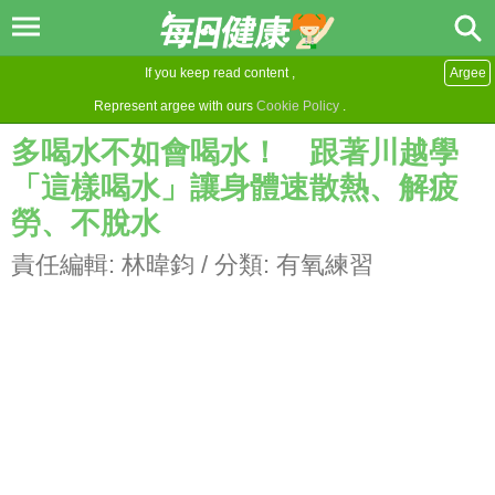
If you keep read content ,
Argee
Represent argee with ours
Cookie Policy
.
多喝水不如會喝水！ 跟著川越學
「這樣喝水」讓身體速散熱、解疲
勞、不脫水
責任編輯:
林暐鈞
/ 分類:
有氧練習