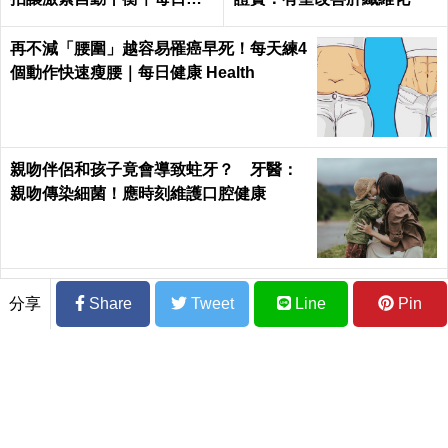
康 Health
再不減「腰圍」越容易罹癌早死！每天練4
個動作快速瘦腰｜每日健康 Health
親吻伴侶和孩子竟會導致蛀牙？ 牙醫：
親吻傳染細菌！應時刻維護口腔健康
睡眠不足恐導致慢性發炎！醫示警：小心
分享
Share
Tweet
Line
Pin
「這些疾病」也會找上你