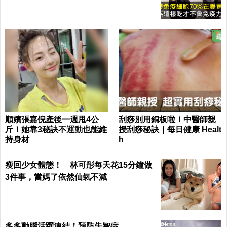
順嬪張嘉倪產後一週甩4公
刮痧別用銅板啦！中醫師親
斤！她靠3秘訣不運動也能維
授刮痧秘訣｜每日健康 Healt
持身材
h
瘦回少女體態！ 林可彤每天花15分鐘做
3件事，當媽了依然仙氣不減
多多動腦活躍連結！預防失智症