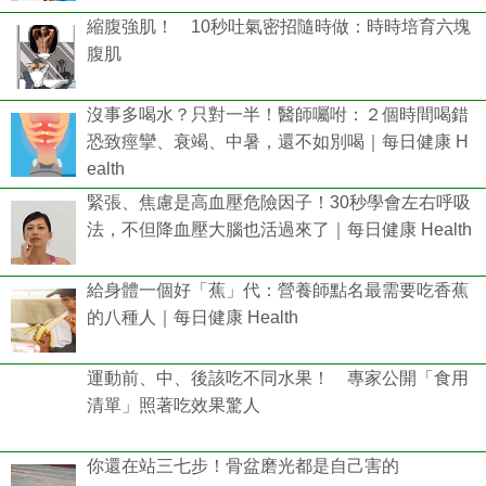
縮腹強肌！ 10秒吐氣密招隨時做：時時培育六塊
腹肌
沒事多喝水？只對一半！醫師囑咐：２個時間喝錯
恐致痙攣、衰竭、中暑，還不如別喝｜每日健康 H
ealth
緊張、焦慮是高血壓危險因子！30秒學會左右呼吸
法，不但降血壓大腦也活過來了｜每日健康 Health
給身體一個好「蕉」代：營養師點名最需要吃香蕉
的八種人｜每日健康 Health
運動前、中、後該吃不同水果！ 專家公開「食用
清單」照著吃效果驚人
你還在站三七步！骨盆磨光都是自己害的