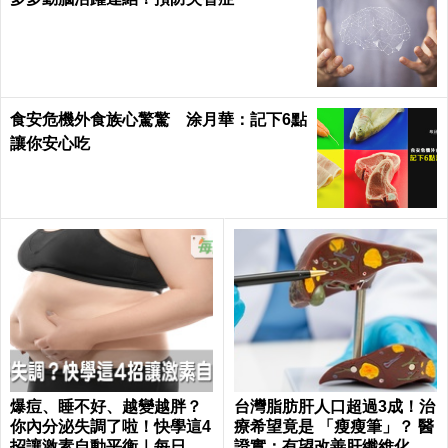
食安危機外食族心驚驚 涂月華：記下6點
讓你安心吃
爆痘、睡不好、越變越胖？
台灣脂肪肝人口超過3成！治
你內分泌失調了啦！快學這4
療希望竟是 「瘦瘦筆」？ 醫
招讓激素自動平衡｜每日健
證實：有望改善肝纖維化