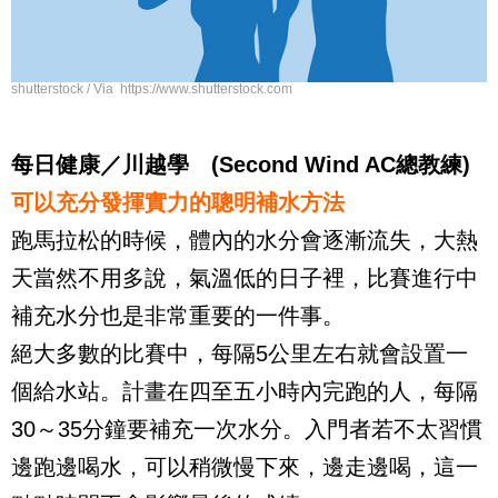
shutterstock / Via https://www.shutterstock.com
每日健康／川越學 (Second Wind AC總教練)
可以充分發揮實力的聰明補水方法
跑馬拉松的時候，體內的水分會逐漸流失，大熱
天當然不用多說，氣溫低的日子裡，比
賽進行中
補充水分也是非常重要的一件事。
絕大多數的比賽中，每隔
5
公里左右就會設置一
個給水站。計畫在四至五小時內完跑的
人，每隔
30
～
35
分鐘要補充一次水分。入門者若不太習慣
邊跑邊喝水，可以稍微慢下來，邊
走邊喝，這一