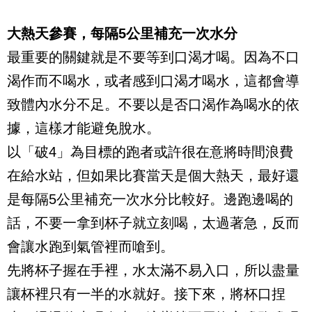
大熱天參賽，每隔
5
公里補充一次水分
最重要的關鍵就是不要等到口渴才喝。因為不口
渴作而不喝水，或者感到口渴才喝水，
這都會導
致體內水分不足。不要以是否口渴作為喝水的依
據，這樣才能避免脫水。
以「破
4
」為目標的跑者或許很在意將時間浪費
在給水站，但如果比賽當天是個大熱天，最好還
是
每隔
5
公里補充一次水分比較好。
邊跑邊喝的
話，不要一拿到杯子就立刻喝，太過著急，反而
會讓水跑到氣管裡而嗆到。
先將杯子握在手裡，水太滿不易入口，所以盡量
讓杯裡只有一半的水就好。接下來，將杯口
捏