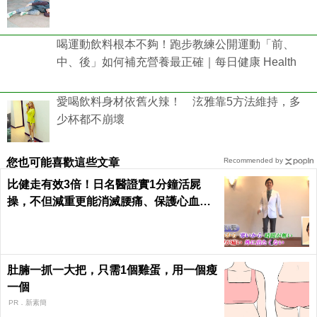
喝運動飲料根本不夠！跑步教練公開運動「前、
中、後」如何補充營養最正確｜每日健康 Health
愛喝飲料身材依舊火辣！ 泫雅靠5方法維持，多
少杯都不崩壞
您也可能喜歡這些文章
Recommended by
比健走有效3倍！日名醫證實1分鐘活屍
操，不但減重更能消滅腰痛、保護心血管
｜每日健康 Health
肚腩一抓一大把，只需1個雞蛋，用一個瘦
一個
PR．新素簡