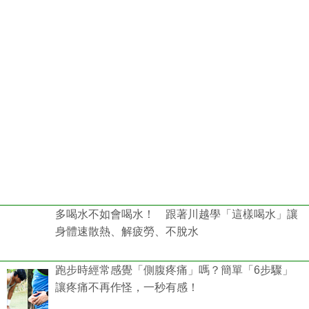
多喝水不如會喝水！ 跟著川越學「這樣喝水」讓
身體速散熱、解疲勞、不脫水
跑步時經常感覺「側腹疼痛」嗎？簡單「6步驟」
讓疼痛不再作怪，一秒有感！