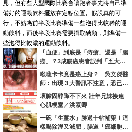
見，但有些大型國際比賽會讓跑者事先將
自己準
備好的運動飲料擺放在定點位置。假設真的可
行，不妨為前半段比賽準備一些泡得比
較稀的運
動飲料，而後半段比賽需要攝取醣類，則準備一
些泡得比較濃的運動飲料。
「血便」到底是「痔瘡」還是「腸
癌」？3成腸癌患者誤判「五大徵
兆」錯過黃金治療期｜每日健康H
喉嚨卡卡竟是癌上身？ 吳文傑醫
ealth
師：出現３大警訊不注意，恐已是
食道癌末期
壞膽固醇降不下來 壯年兄妹接連
心肌梗塞／洪素卿
一碗「生薑水」勝過十帖補藥！這
樣喝除溼又減肥，腸道「癌細胞」