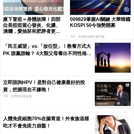
腋下冒痘＝身體故障！四部
009829掌握AI關鍵 大華韓國
位長痘痘當心發炎、化膿、
KOSPI 50今強勢開募
潰爛，愛抽菸和肥胖者更要
小心｜每日健康 Health
PR．大華銀全能行銷方案
「民主威望」vs.「放任型」！教養方式大
PK 誰贏誰輸？ 4大類父母養出不同性格的
孩子
立即諮詢HPV！是對自己健康最好的投
資，把握現在不嫌晚！
PR．台灣癌症基金會
人體免疫細胞70%在腸胃道！外食族這樣
吃才不會免疫力崩盤！