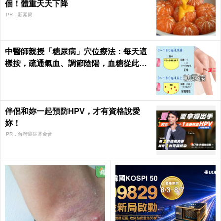
個！體重天天下降
PR．新素簡
中醫師親授「糖尿病」穴位療法：每天這
樣按，疏通氣血、調節陰陽，血糖從此乖
乖聽話！
伴侶和妳一起預防HPV，才有資格說愛
妳！
PR．台灣癌症基金會