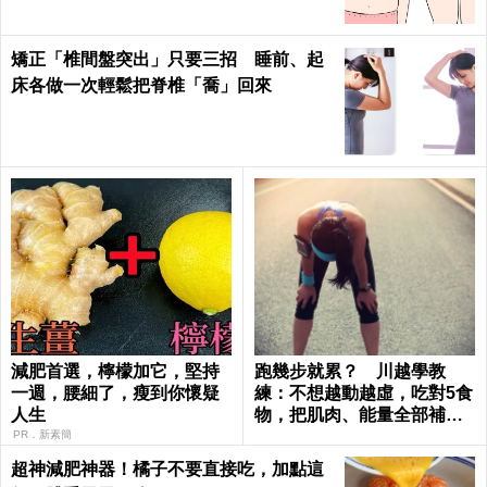
矯正「椎間盤突出」只要三招 睡前、起
床各做一次輕鬆把脊椎「喬」回來
減肥首選，檸檬加它，堅持
跑幾步就累？ 川越學教
一週，腰細了，瘦到你懷疑
練：不想越動越虛，吃對5食
人生
物，把肌肉、能量全部補回
來
PR．新素簡
超神減肥神器！橘子不要直接吃，加點這