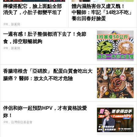
檸檬搭配它，臉上斑點全部
體內濕熱害你又虛又醜！
消失了，小肚子都變平坦了
中醫師：牢記「14吃3不吃」
養出回春好臉蛋
PR．新素簡
一週有感！肚子整個都消下去了！免節
食，排空順暢就夠
PR．新素簡
香腸培根含「亞硝胺」 配蛋白質會吃出大
腸癌？ 醫師：放太久不吃才危險
伴侶和妳一起預防HPV，才有資格說愛
妳！
PR．台灣癌症基金會