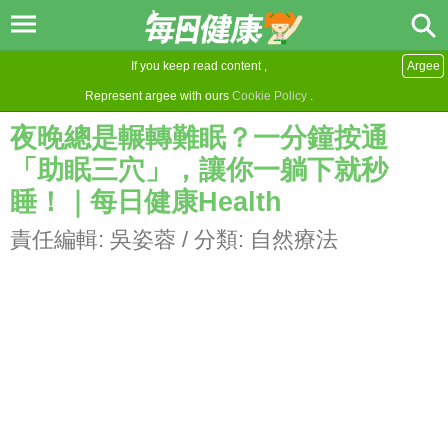
If you keep read content ,
Argee
Represent argee with ours
Cookie Policy
.
夜晚總是輾轉難眠？一分鐘按通
「助眠三穴」，讓你一躺下就秒
睡！｜每日健康Health
責任編輯:
吳姿蓉
/ 分類:
自然療法