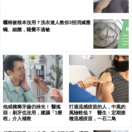
曬棉被根本沒用？洗衣達人教你3招消滅塵
蟎、細菌，睡覺不過敏
他戒檳榔牙齒仍掉光！ 醫搖
打過流感疫苗的人，中風的
頭：刷牙也沒用，建議「1療
風險較低？ 醫生：定期接
程」介入補救
種流感疫苗，一石二鳥