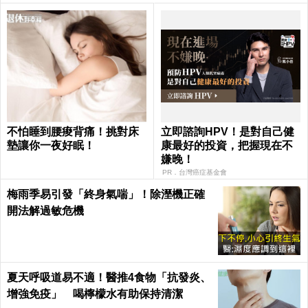
不怕睡到腰痠背痛！挑對床
立即諮詢HPV！是對自己健
墊讓你一夜好眠！
康最好的投資，把握現在不
嫌晚！
PR．台灣癌症基金會
梅雨季易引發「終身氣喘」！除溼機正確
開法解過敏危機
夏天呼吸道易不適！醫推4食物「抗發炎、
增強免疫」 喝檸檬水有助保持清潔