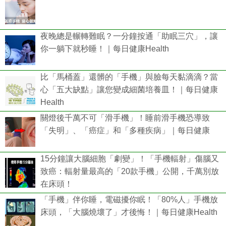
夜晚總是輾轉難眠？一分鐘按通「助眠三穴」，讓
你一躺下就秒睡！｜每日健康Health
比「馬桶蓋」還髒的「手機」與臉每天黏滴滴？當
心「五大缺點」讓您變成細菌培養皿！｜每日健康
Health
關燈後千萬不可「滑手機」！睡前滑手機恐導致
「失明」、「癌症」和「多種疾病」｜每日健康
15分鐘讓大腦細胞「劇變」！「手機輻射」傷腦又
致癌：輻射量最高的「20款手機」公開，千萬別放
在床頭！
「手機」伴你睡，電磁擾你眠！「80%人」手機放
床頭，「大腦燒壞了」才後悔！｜每日健康Health