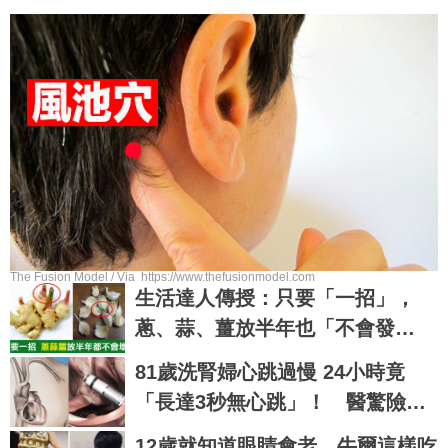
The Fusion Model / Via https://www.thefusionmodel.com
生活達人傳授：只要「一招」，
蔥、蒜、薑放半年也「不會發
芽」，營養不流失！｜每日健康H
81歲洗腎婦心跳過慢 24小時竟
ealth
「長達3秒無心跳」！ 醫驚險裝
新型節律器
12歲就知道眼睛會老，牛爾這樣吃