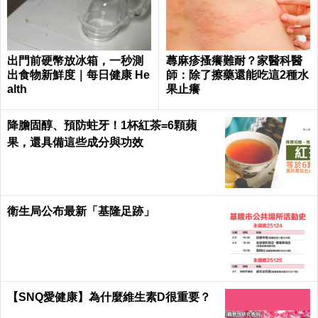
出門前硬幣放冰箱，一秒測
蕁麻疹搔癢難耐？家醫科醫
出食物新鮮度｜每日健康 He
師：除了擦藥還能吃這2種水
alth
果止癢
降膽固醇、預防蛀牙！1杯紅茶=6顆蘋
果，還具備這些成分與功效
衛生局公布最新「基隆足跡」
【SNQ愛健康】為什麼維生素D很重要？