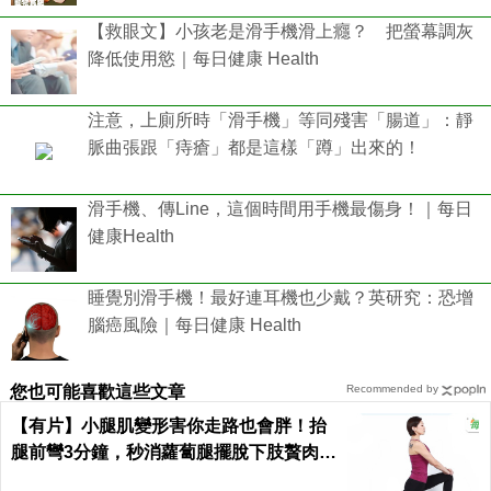
【救眼文】小孩老是滑手機滑上癮？ 把螢幕調灰
降低使用慾｜每日健康 Health
注意，上廁所時「滑手機」等同殘害「腸道」：靜
脈曲張跟「痔瘡」都是這樣「蹲」出來的！
滑手機、傳Line，這個時間用手機最傷身！｜每日
健康Health
睡覺別滑手機！最好連耳機也少戴？英研究：恐增
腦癌風險｜每日健康 Health
您也可能喜歡這些文章
Recommended by
【有片】小腿肌變形害你走路也會胖！抬
腿前彎3分鐘，秒消蘿蔔腿擺脫下肢贅肉｜
每日健康 Health