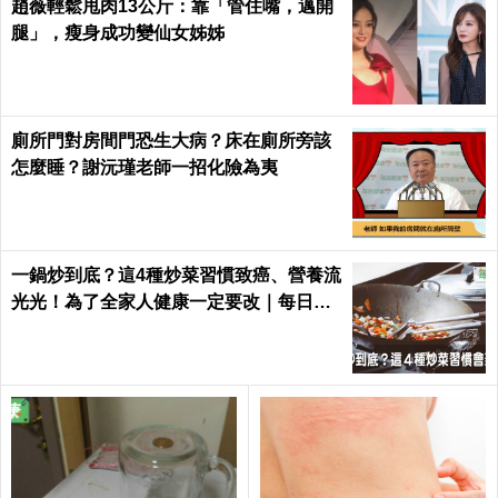
趙薇輕鬆甩肉13公斤：靠「管住嘴，邁開
腿」，瘦身成功變仙女姊姊
廁所門對房間門恐生大病？床在廁所旁該
怎麼睡？謝沅瑾老師一招化險為夷
一鍋炒到底？這4種炒菜習慣致癌、營養流
光光！為了全家人健康一定要改｜每日健
康 Health