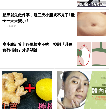
起床就先做件事，沒三天小腹就不見了! 肚
子一天天變小！
PR．新素簡
瘦小腹計算卡路里根本不夠 控制「升糖
負荷指數」才是關鍵