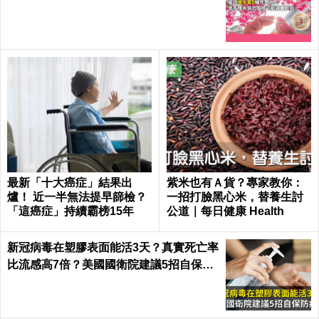
最新「十大癌症」結果出
紫米也有Ａ貨？專家教你：
爐！ 近一半無法提早篩檢？
一招打臉黑心米，替養生討
「這癌症」持續霸榜15年
公道｜每日健康 Health
新冠病毒在塑膠表面能活3天？真實死亡率
比流感高7倍？美國國衛院建議5招自保防
病毒