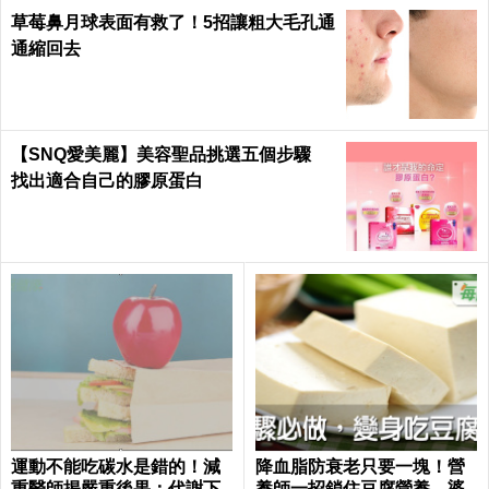
草莓鼻月球表面有救了！5招讓粗大毛孔通
通縮回去
【SNQ愛美麗】美容聖品挑選五個步驟
找出適合自己的膠原蛋白
運動不能吃碳水是錯的！減
降血脂防衰老只要一塊！營
重醫師揭嚴重後果：代謝下
養師一招鎖住豆腐營養，婆