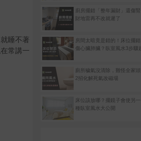
廚房擺錯「整年漏財」還傷腎
財地雷再不改就遲了
回就睡不著
房間太暗竟是錯的！床位擺錯
傷心臟肺臟？臥室風水3步驟
現在常講一
廁所穢氣沒清除，難怪全家頭
2招化解死氣改磁場
床位該放哪？擺鏡子會使另一
種臥室風水大公開