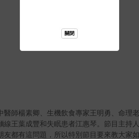
關閉
中醫師楊素卿、生機飲食專家王明勇、命理
麵線王葉成豐和失眠患者江惠琴。節目主持
朋友都有這問題，所以特別節目要來教大家