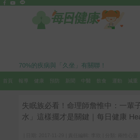
70%的疾病與「久坐」有關聯！
首頁
報導
健康
預防
新聞
中醫
飲食
運動
減重
失眠族必看！命理師詹惟中：一輩
水」這樣擺才是關鍵｜每日健康 Heal
| 日期:
2017-11-29
| 責任編輯:
李欣
| 分類:
兩性心靈