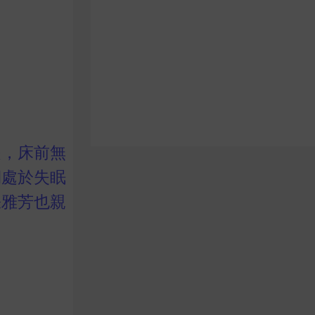
是，床前無
期處於失眠
張雅芳也親