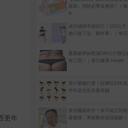
尿病」預防必學這兩招！｜每日
th
成功減掉半個自己！103公斤
她只做了這「兩件事」｜每日健康
重量級胖妹怒減180公斤變正
有三招！｜每日健康 Health
買什麼賺什麼！財庫旺到年底：
半年這些生肖最有錢
床別擺廁所旁？床不能正對廁
否更年
看健康，專家教你這樣破解！