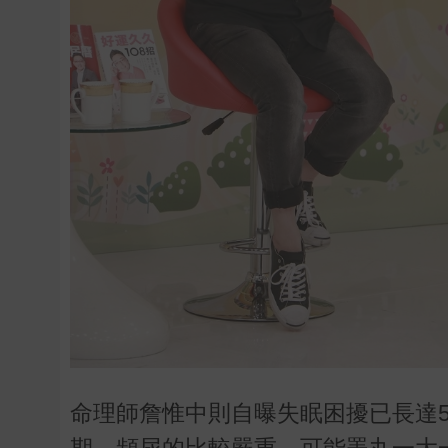
命理師詹惟中則自曝失眠困擾已長達