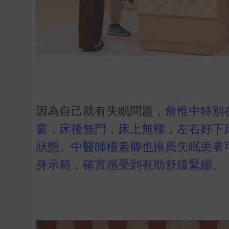
因為自己就有失眠問題，
詹惟中特別
窗，床後無門，床上無樑，左右好下
狀態。中醫師楊素卿也推薦失眠患者
身示範，確實感受到有助舒緩緊繃。