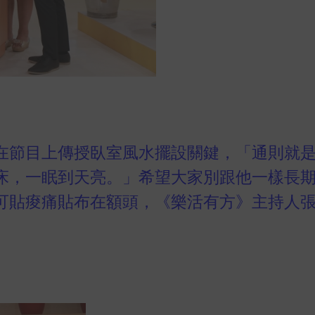
在節目上傳授臥室風水擺設關鍵，「通則就
床，一眠到天亮。」希望大家別跟他一樣長
可貼痠痛貼布在額頭，《樂活有方》主持人