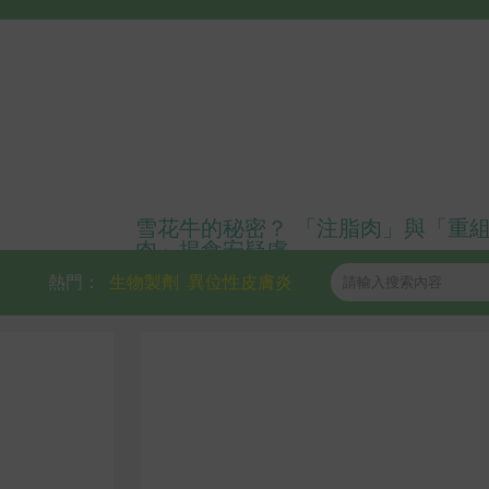
雪花牛的秘密？ 「注脂肉」與「重
肉」揭食安疑慮
熱門：
生物製劑
異位性皮膚炎