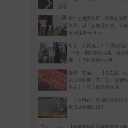
女神怒甩嬰兒肥，國民初戀秀
菜單」與「企鵝運動法」不藏
每日健康Health
阿母，別再洗了！「洗碗錯誤
「9倍」椎間盤負荷量，這姿
椎！｜每日健康Health
強效「去油」！【高血脂、心
缺少的夥伴，有「它」就能輕
再見！｜每日健康 Health
「少女時代」孝淵的翹臀妙招
鐘找回臀部曲線！
【減糖體操】讓身體速速吸收