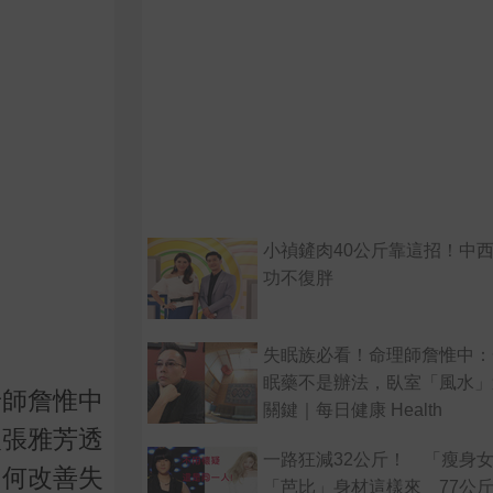
小禎鏟肉40公斤靠這招！中
功不復胖
失眠族必看！命理師詹惟中：
眠藥不是辦法，臥室「風水」
老師詹惟中
關鍵｜每日健康 Health
人張雅芳透
一路狂減32公斤！ 「瘦身
如何改善失
「芭比」身材這樣來 77公斤