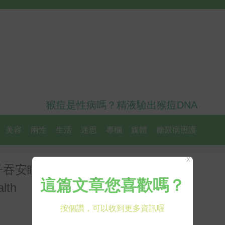
猴痘是性病嗎？精液驗出猴痘DNA
美容
兩性
生活
迷思
專欄
媒體
糖尿病照護
X
子吞安眠藥不是辦法，臥室「風
th