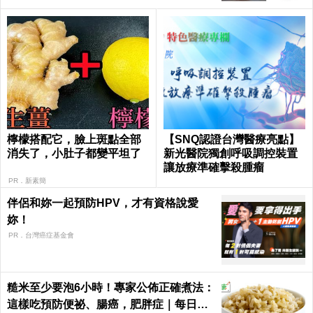
檸檬搭配它，臉上斑點全部
【SNQ認證台灣醫療亮點】
消失了，小肚子都變平坦了
新光醫院獨創呼吸調控裝置
讓放療準確擊殺腫瘤
PR．新素簡
伴侶和妳一起預防HPV，才有資格說愛
妳！
PR．台灣癌症基金會
糙米至少要泡6小時！專家公佈正確煮法：
這樣吃預防便祕、腸癌，肥胖症｜每日健