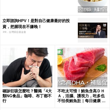
康 Health
立即諮詢HPV！是對自己健康最好的投
資，把握現在不嫌晚！
PR．台灣癌症基金會
確診狂咳怎麼吃？醫揭「4大
不吃太可惜！鮪魚含高ＤＨ
類NG食品」咖啡、布丁都不
Ａ，活腦、護視力，吃多也
行
不怕長鮪魚肚｜每日健康 He
alth