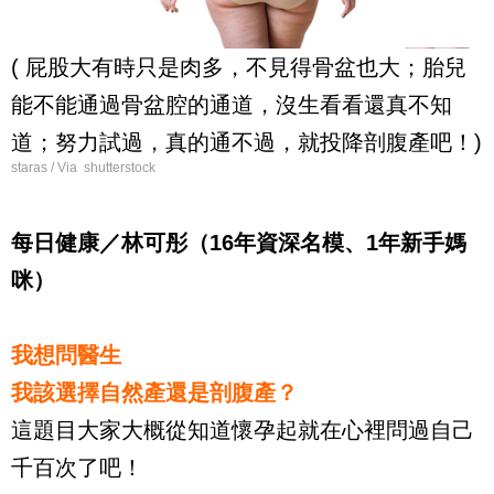
( 屁股大有時只是肉多，不見得骨盆也大；胎兒
能不能通過骨盆腔的通道，沒生看看還真不知
道；努力試過，真的通不過，就投降剖腹產吧！)
staras / Via shutterstock
每日健康／林可彤（16年資深名模、1年新手媽
咪）
我想問醫生
我該選擇自然產還是剖腹產？
這題目大家大概從知道懷孕起就在心裡問過自己
千百次了吧！