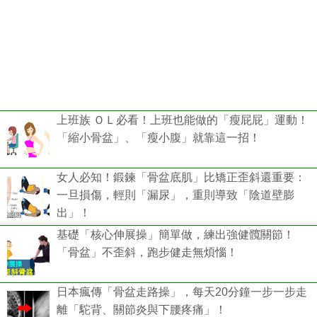
上班族 ＯＬ必看！上班也能做的「瘦屁屁」運動！
「縮小骨盆」、「瘦小腹」就靠這一招！
女人必知！鍛鍊「骨盆底肌」比矯正歪斜還重要：
一旦損傷，輕則「漏尿」，重則導致「陰道壁膨
出」！
基礎「核心伸展操」簡單做，練出強健髖關節！
「骨盆」不歪斜，跑步健走無煩惱！
日本瘋傳「骨盆走路操」，每天20分鐘一步一步走
離「駝背、關節炎與下腰疼痛」！