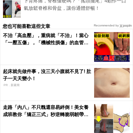
下背疼痛，脊椎僵硬嗎？「搖頭擺尾」4動作一口
氣放鬆脊椎和骨盆，讓你通體舒暢！
您也可能喜歡這些文章
Recommended by
不治「高血壓」，重病就「不治」！當心
「一壓五傷」，「機械性損傷」的血管衝
擊！｜每日健康Health
起床就先做件事，沒三天小腹就不見了! 肚
子一天天變小！
PR．新素簡
走路「內八」不只醜還容易絆倒！美女養
成班教你「矯正三式」秒逆轉脆弱韌帶肌
肉！