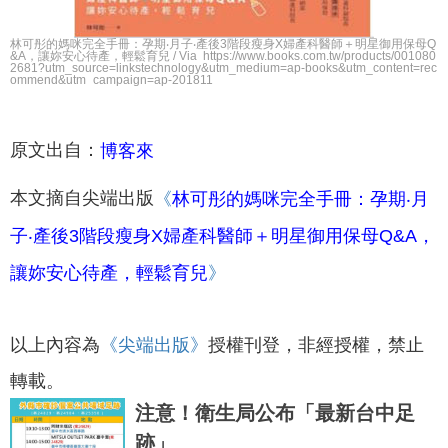
林可彤的媽咪完全手冊：孕期‧月子‧產後3階段瘦身X婦產科醫師＋明星御用保母Q
&A，讓妳安心待產，輕鬆育兒 / Via https://www.books.com.tw/products/001080
2681?utm_source=linkstechnology&utm_medium=ap-books&utm_content=rec
ommend&utm_campaign=ap-201811
原文出自：
博客來
本文摘自尖端出版
《
林可彤的媽咪完全手冊：孕期‧月
子‧產後3階段瘦身X婦產科醫師＋明星御用保母Q&A，
讓妳安心待產，輕鬆育兒
》
以上內容為
《尖端出版
》
授權刊登，非經授權，禁止
轉載。
注意！衛生局公布「最新台中足
跡」