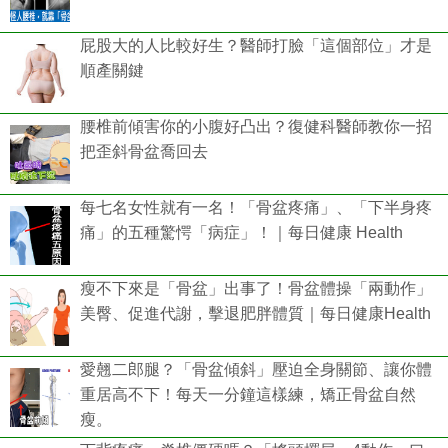
屁股大的人比較好生？醫師打臉「這個部位」才是
順產關鍵
腰椎前傾害你的小腹好凸出？復健科醫師教你一招
把歪斜骨盆喬回去
每七名女性就有一名！「骨盆疼痛」、「下半身疼
痛」的五種驚愕「病症」！｜每日健康 Health
瘦不下來是「骨盆」出事了！骨盆體操「兩動作」
美臀、促進代謝，擊退肥胖體質｜每日健康Health
愛翹二郎腿？「骨盆傾斜」壓迫全身關節、讓你體
重居高不下！每天一分鐘這樣練，矯正骨盆自然
瘦。