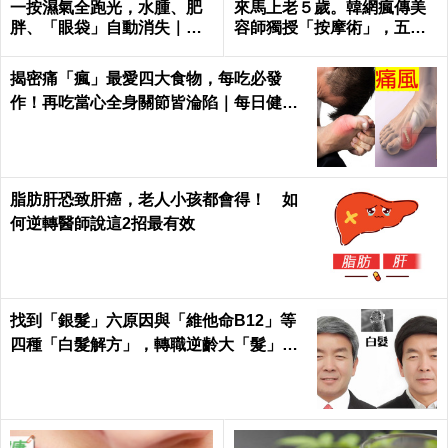
一按濕氣全跑光，水腫、肥
來馬上老５歲。韓網瘋傳美
胖、「眼袋」自動消失｜每
容師獨授「按摩術」，五分
日健康Health
鐘馬上回春～
揭密痛「瘋」最愛四大食物，每吃必發
作！再吃當心全身關節皆淪陷｜每日健康
Health
脂肪肝恐致肝癌，老人小孩都會得！ 如
何逆轉醫師說這2招最有效
找到「銀髮」六原因與「維他命B12」等
四種「白髮解方」，轉職逆齡大「髮」
師！｜每日健康Health