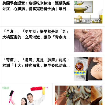
美國學會證實！這樣吃米糠油：護腦防癡
呆症、心臟病，營養完勝椰子油｜每日健
康 Health
「早衰」、「更年期」提早都是這「九」
大禍源害的！立馬消滅，讓你「青春肉
體」大勝同齡人！
「背痛」、「肩痛」竟是「肺癌」前兆：
秒測「十大」肺癌預兆，提早發現治癒率
飆升50%！