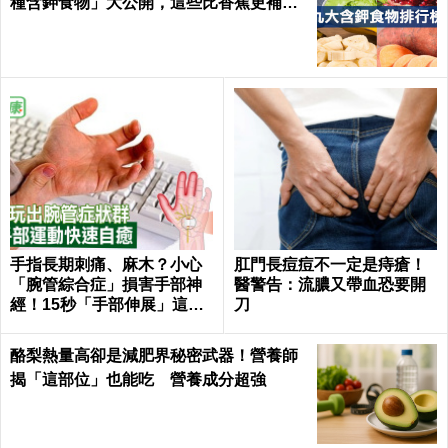
種含鉀食物」大公開，這些比香蕉更補鉀
｜每日健康 Health
手指長期刺痛、麻木？小心
肛門長痘痘不一定是痔瘡！
「腕管綜合症」損害手部神
醫警告：流膿又帶血恐要開
經！15秒「手部伸展」這樣
刀
練，別讓身體空「腕」惜！
酪梨熱量高卻是減肥界秘密武器！營養師
揭「這部位」也能吃 營養成分超強