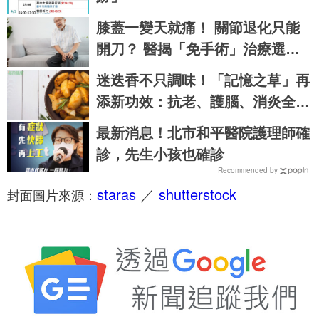
膝蓋一變天就痛！ 關節退化只能
開刀？ 醫揭「免手術」治療選
擇：更適合長者族群
迷迭香不只調味！「記憶之草」再
添新功效：抗老、護腦、消炎全靠
它
最新消息！北市和平醫院護理師確
診，先生小孩也確診
Recommended by
staras
／
shutterstock
封面圖片來源：