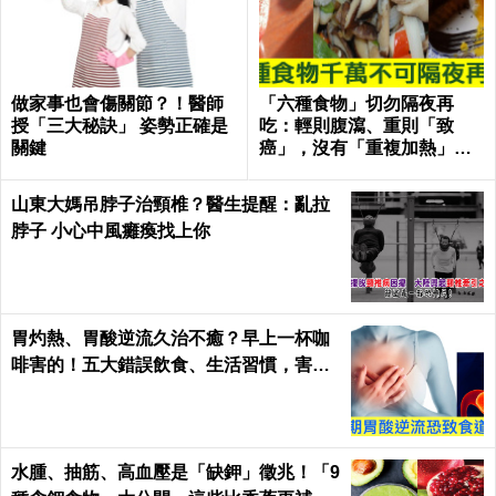
做家事也會傷關節？！醫師
「六種食物」切勿隔夜再
授「三大秘訣」 姿勢正確是
吃：輕則腹瀉、重則「致
關鍵
癌」，沒有「重複加熱」也
一樣！｜每日健康Health
山東大媽吊脖子治頸椎？醫生提醒：亂拉
脖子 小心中風癱瘓找上你
胃灼熱、胃酸逆流久治不癒？早上一杯咖
啡害的！五大錯誤飲食、生活習慣，害你
胃酸翻騰，長期恐致「食道癌」！
水腫、抽筋、高血壓是「缺鉀」徵兆！「9