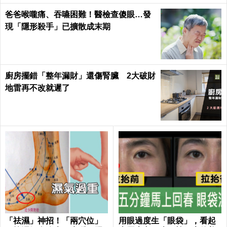
爸爸喉嚨痛、吞嚥困難！醫檢查傻眼…發
現「隱形殺手」已擴散成末期
廚房擺錯「整年漏財」還傷腎臟 2大破財
地雷再不改就遲了
「祛濕」神招！「兩穴位」
用眼過度生「眼袋」，看起