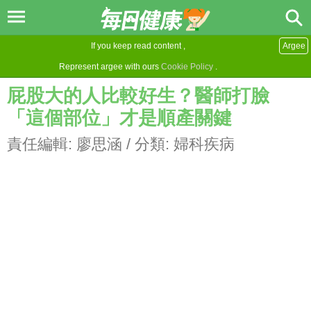
If you keep read content ,
Argee
Represent argee with ours
Cookie Policy
.
屁股大的人比較好生？醫師打臉
「這個部位」才是順產關鍵
責任編輯:
廖思涵
/ 分類:
婦科疾病