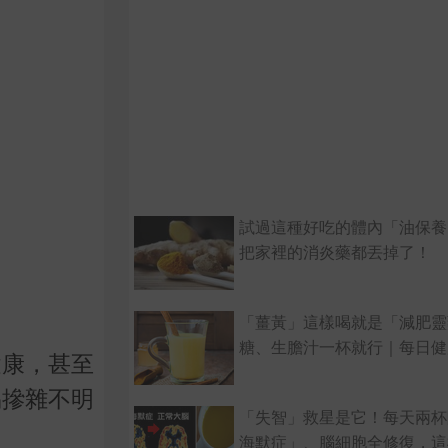
試過這種好吃的體內「油保養
把家裡的消炎藥都丟掉了！
「薑黃」這樣喝就是「減肥靈
糖、生膽汁一杯就行｜每日健康H
健康，甚至
易摻雜不明
「失智」救星是它！每天兩杯
海默症」、腦細胞全修復，這