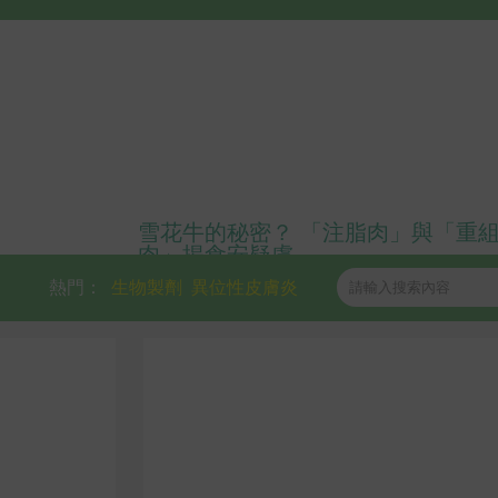
雪花牛的秘密？ 「注脂肉」與「重
肉」揭食安疑慮
熱門：
生物製劑
異位性皮膚炎