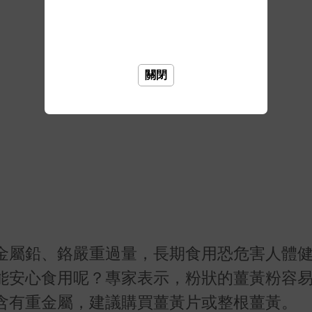
關閉
金屬鉛、鉻嚴重過量，長期食用恐危害人體
能安心食用呢？專家表示，粉狀的薑黃粉容
含有重金屬，建議購買薑黃片或整根薑黃。