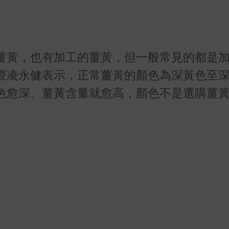
薑黃，也有加工的薑黃，但一般常見的都是
授凌永健表示，正常薑黃的顏色為深黃色至
色愈深、薑黃含量就愈高，顏色不是選購薑