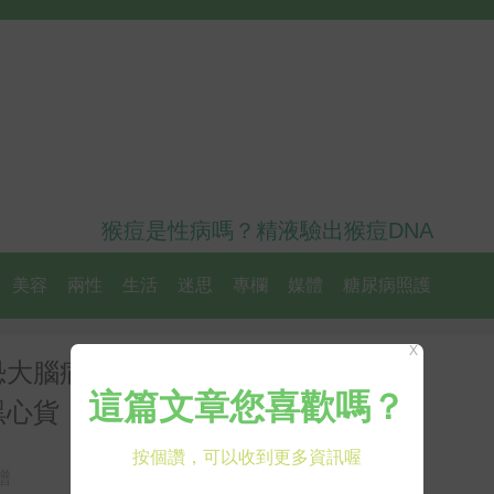
猴痘是性病嗎？精液驗出猴痘DNA
美容
兩性
生活
迷思
專欄
媒體
糖尿病照護
X
恐大腦病變、致癌！挑選「合格薑
黑心貨！
譜