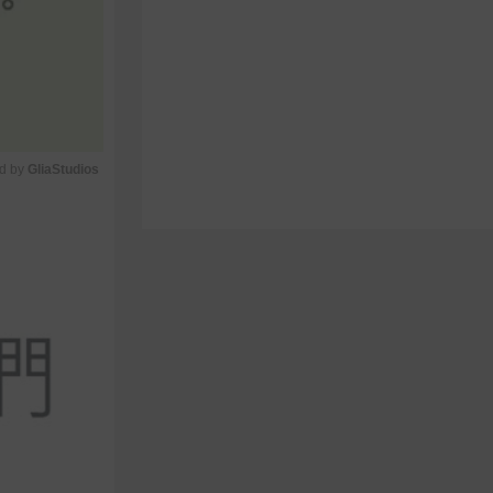
d by 
GliaStudios
M