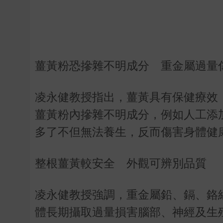
薑黃粉恐摻雜不明成分 重金屬過量
凌永健教授指出，薑黃具有保健療效
薑黃粉內摻雜不明成分，例如人工添
多了不但無法養生，反而傷害身體健
整根薑黃較安全 外觀可辨別品質
凌永健教授強調，重金屬鉛、鎘、鉻
體長期攝取過量損害腦部、神經及生