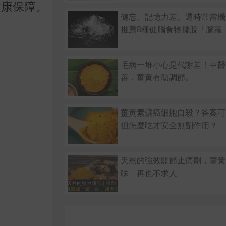
健康保障。
健忘、記憶力差、還時常當機
推薦8種健腦食物擺脫「腦霧
毛病一堆小心是代謝差！中醫
善，薑黃有助調節。
薑黃素讓癌細胞自殺？答案可
但怎麼吃才安全無副作用？
天然的強效關節止痛劑，薑黃
味」再也不求人