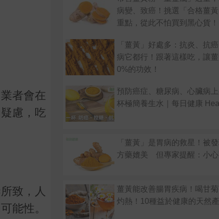
病變、致癌！挑選「合格薑黃
重點，從此不怕買到黑心貨！
「薑黃」好處多：抗炎、抗癌
病它都行！跟著這樣吃，讓薑
0%的功效！
預防癌症、糖尿病、心臟病上
肖業者會在
杯極簡養生水｜每日健康 Heal
的疑慮，吃
「薑黃」是胃病的救星！被發
方藥媲美 但專家提醒：小心
薑黃能改善腸胃疾病！喝甘菊
染所致，人
灼熱！10種益於健康的天然
的可能性。