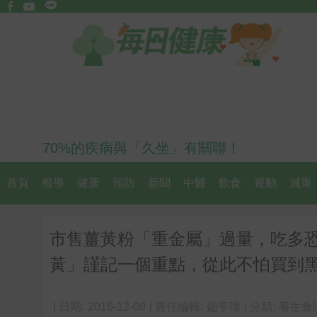
70%的疾病與「久坐」有關聯！
首頁
報導
健康
預防
新聞
中醫
飲食
運動
減重
市售薑黃粉「重金屬」過量，吃多
黃」謹記一個重點，從此不怕買到
| 日期:
2016-12-09
| 責任編輯:
趙亭瑋
| 分類:
養生食