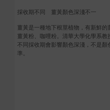
採收期不同 薑黃顏色深淺不一
薑黃是一種地下根莖植物，有新鮮的
薑黃粉、咖哩粉。清華大學化學系教
不同採收期會影響顏色深淺，不是顏
準。