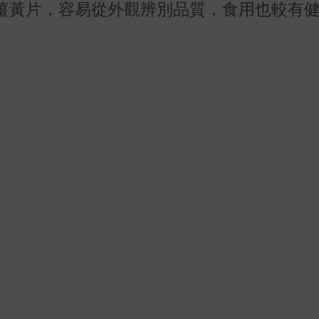
薑黃片，容易從外觀辨別品質，食用也較有