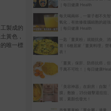
｜每日健康 Health
每天喝兩杯，一輩子都不失智
氧化，有效修復腦細胞的超強
加工製成的
｜每日健康 Health
深土黃色，
一匙「薑黃粉」就能抗炎、消
黃的唯一標
胃！6種居家「薑黃料理」營
表！
「薑黃」保肝、防癌抗癌，但
千萬不可吃！｜每日健康Heal
「美容神器」在廚房：自製「
膜」敷臉，15分鐘擊退痘痘
斑，素顏也發光！
市售薑黃粉「重金屬」過量，