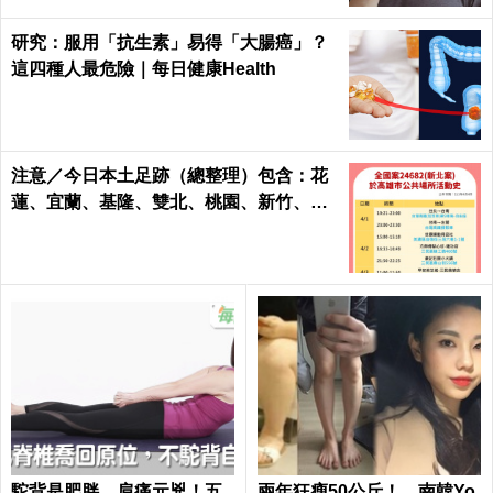
研究：服用「抗生素」易得「大腸癌」？
這四種人最危險｜每日健康Health
注意／今日本土足跡（總整理）包含：花
蓮、宜蘭、基隆、雙北、桃園、新竹、台
南、高雄
駝背是肥胖、肩痛元兇！五
兩年狂瘦50公斤！ 南韓Yo