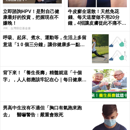
立即諮詢HPV！是對自己健
牛皮癬全退散！天然免花
康最好的投資，把握現在不
錢、每天這麼做不用20分
嫌晚！
鐘，4招讓皮膚從此不痛不癢
｜每日健康 Health
PR．台灣癌症基金會
呼吸、起床、煮水、運動等，生活上多留
意這「1 0 個三分鐘」讓你健康多一點，
壽命多十年 ～
背下來！「養生長壽」精髓就這「十個
字」，人人都應該牢記在心｜每日健康He
alth
男高中生沒有不適但「胸口有氣跑來跑
去」 醫嚇警告：嚴重會致死