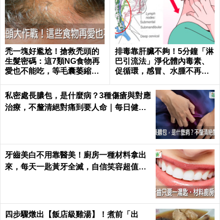
禿一塊好尷尬！搶救禿頭的
排毒靠肝臟不夠！5分鐘「淋
生髮密碼：這7類NG食物再
巴引流法」淨化體內毒素、
愛也不能吃，等毛囊萎縮就
促循環，感冒、水腫不再來
來不及了｜每日健康 Health
｜每日健康Health
私密處長膿包，是什麼病？3種傷瘡與對應
治療，不釐清絕對痛到要人命｜每日健康
Health
牙齒美白不用靠醫美！廚房一種材料拿出
來，每天一匙黃牙全滅，自信笑容超值｜
每日健康 Health
四步驟燉出【飯店級雞湯】！煮前「出