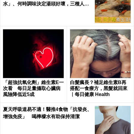
水」、何時調味決定湯頭好壞，三種人不
適合喝！｜每日健康Health
「超強抗氧化劑」維生素E一
白髮瘋長？補足維生素B再
次看 每日足量攝取心臟病
搭配一食療方，黑髮就回來
風險降低近5成
｜每日健康 Health
夏天呼吸道易不適！醫推4食物「抗發炎、
增強免疫」 喝檸檬水有助保持清潔