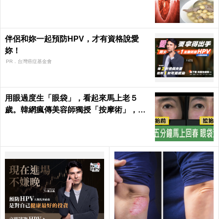
危機｜每日健康Health
伴侶和妳一起預防HPV，才有資格說愛
妳！
PR．台灣癌症基金會
用眼過度生「眼袋」，看起來馬上老５
歲。韓網瘋傳美容師獨授「按摩術」，五
分鐘馬上回春～