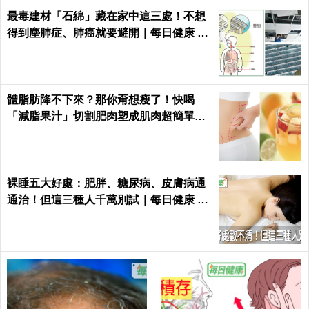
最毒建材「石綿」藏在家中這三處！不想
得到塵肺症、肺癌就要避開｜每日健康 He
alth
體脂肪降不下來？那你甭想瘦了！快喝
「減脂果汁」切割肥肉塑成肌肉超簡單｜
每日健康 Health
裸睡五大好處：肥胖、糖尿病、皮膚病通
通治！但這三種人千萬別試｜每日健康 He
alth