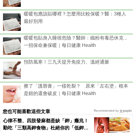
暖暖包應該貼哪裡？怎麼用比較保暖？醫：3種人
最好別用
暖暖包貼身入睡很危險？醫師：鐵粉有毒恐休克，
一招保命兼保暖｜每日健康 Health
預防風寒！三九天提升免疫力、溫經通脈
擦了「護唇膏」一樣乾裂？ 原來「左右塗」根本
是錯的還會破皮｜每日健康 Health
您也可能喜歡這些文章
Recommended by
心律不整、四肢發麻都是缺「鉀」癥兆！
勤吃「三類高鉀食物」杜絕你的「低鉀」