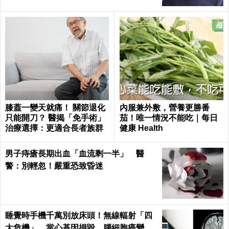
膝蓋一變天就痛！ 關節退化
內服兼外敷，營養更勝番
只能開刀？ 醫揭「免手術」
茄！唯一情況不能吃｜每日
治療選擇：更適合長者族群
健康 Health
男子痔瘡長期出血「血流剩一半」 醫
警：別輕忽！嚴重恐致昏迷
睡覺時手機千萬別放床頭！無線輻射「四
大危機」，當心基因損毀、腦細胞癌變！