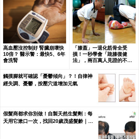
高血壓沒控制好 腎臟崩壞快
「膝蓋」一退化筋骨全受
10倍？ 醫示警：最快5、6年
損！一秒學會「跪膝復健
會洗腎
法」，兩百萬人見證的不老
伸展術｜每日健康 Health
觸摸腳就可確認「憂鬱傾向」？！自律神
經失調、憂鬱，按壓穴道增加元氣
假髮商都求你別做！自製天然生髮劑：每
天用它漱口一次，找回20歲茂盛髮齡｜每
日健康 Health