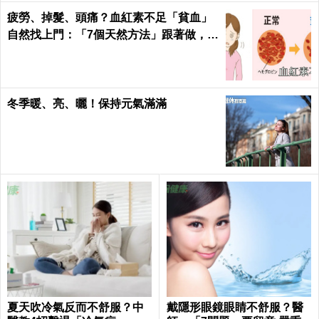
疲勞、掉髮、頭痛？血紅素不足「貧血」
自然找上門：「7個天然方法」跟著做，杜
絕貧血只要一種水果！
冬季暖、亮、曬！保持元氣滿滿
夏天吹冷氣反而不舒服？中
戴隱形眼鏡眼睛不舒服？醫