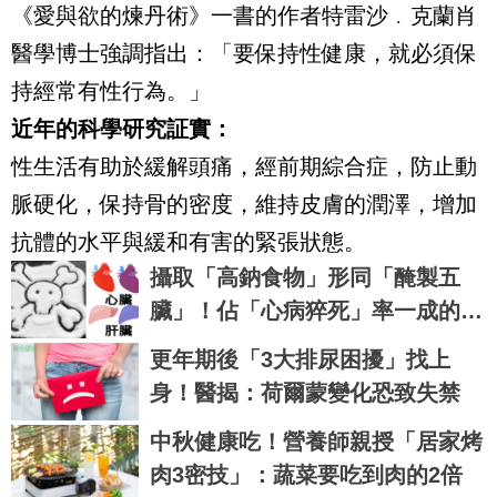
《愛與欲的煉丹術》一書的作者特雷沙﹒克蘭肖
醫學博士強調指出：「要保持性健康，就必須保
持經常有性行為。」
近年的科學研究証實：
性生活有助於緩解頭痛，經前期綜合症，防止動
脈硬化，保持骨的密度，維持皮膚的潤澤，增加
抗體的水平與緩和有害的緊張狀態。
攝取「高鈉食物」形同「醃製五
臟」！佔「心病猝死」率一成的多
鹽六危機！｜每日健康 Health
更年期後「3大排尿困擾」找上
身！醫揭：荷爾蒙變化恐致失禁
中秋健康吃！營養師親授「居家烤
肉3密技」：蔬菜要吃到肉的2倍