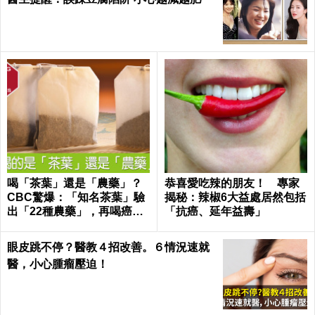
喝「茶葉」還是「農藥」？
恭喜愛吃辣的朋友！ 專家
CBC驚爆：「知名茶葉」驗
揭秘：辣椒6大益處居然包括
出「22種農藥」，再喝癌
「抗癌、延年益壽」
症、賀爾蒙失調找上門｜每
日健康 Health
眼皮跳不停？醫教４招改善。６情況速就
醫，小心腫瘤壓迫！