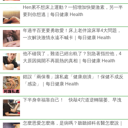
Hen累不想床上運動？一招增加快樂激素，另一半
要到你想逃｜每日健康 Health
年過半百更要勇敢愛！床上老伴滾床單4大問題，
一次解決激情永遠不喊卡｜每日健康 Health
他不碰我了，難道已經出軌了？別急著指控他，4
大原因揭開不再親熱的真相｜每日健康 Health
錯誤「兩保養」讓私處「健康崩潰」！保健不成反
「感染」｜每日健康 Health
下半身幸福靠自己！ 快敲4穴道逆轉陽萎、早洩
怎麼恩愛怎麼痛，是病嗎？聽聽婦科名醫怎麼說｜