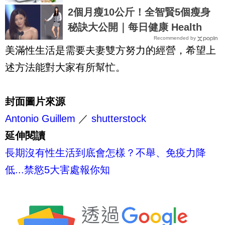
2個月瘦10公斤！全智賢5個瘦身
秘訣大公開｜每日健康 Health
Recommended by
美滿性生活是需要夫妻雙方努力的經營，希望上
述方法能對大家有所幫忙。
封面圖片來源
Antonio Guillem
／
shutterstock
延伸閱讀
長期沒有性生活到底會怎樣？不舉、免疫力降
低...禁慾5大害處報你知