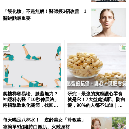
「饅化臉」不是無解！醫師授3招改善 1
關鍵點最重要
爬樓梯容易喘、膝蓋無力？
研究：最強的抗癌護心零食
神經科名醫「10秒伸展法」
就是它！7大益處減肥、防白
兩招擊敗退化關節，找回年
髮，90%的人都不知道｜每
輕腳骨不求人｜每日健康 He
日健康 Health
alth
每天喝足八杯水！ 逆齡美女「朴敏英」
靠簡單5招維持白嫩肌、火辣身材