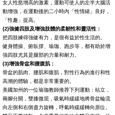
女人性慾增高的激素，運動可使人的左半大腦活
動增強，在運動後的二小時內「性情緒」良好，
「性趣」提高。
(2)強健四肢及增強肢體的柔韌性和靈活性：
把四肢練得強健有力，是很有益於性生活的。
健身體操、俯臥撐、瑜珈、跑步等，都有助於增
強四肢尤其是腿部的力量和耐力。
(3)增強骨盆和腰腹肌：
骨盆的肌肉、腰肌和腹肌，對性行為的進行和性
高潮的體驗，都是非常重要的。
美國加州的一位瑜珈教師推荐下列運動：站立，
兩腳分開，雙膝微屈，吸氣時緩緩地將骨盆輪流
向左側和右側盡力旋轉，呼氣時緩緩轉向原位。