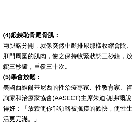
(4)鍛鍊恥骨尾骨肌：
兩腿略分開，就像突然中斷排尿那樣收縮會陰、
肛門周圍的肌肉，使之保持收緊狀態三秒鐘，放
鬆三秒鐘，重覆三十次。
(5)學會放鬆：
美國西維爾基尼西的性治療專家、性教育家、咨
詢家和治療家協會(AASECT)主席朱迪‧謝弗爾說
得好：「放鬆使你能領略被撫摸的歡快，使性生
活更完滿。」