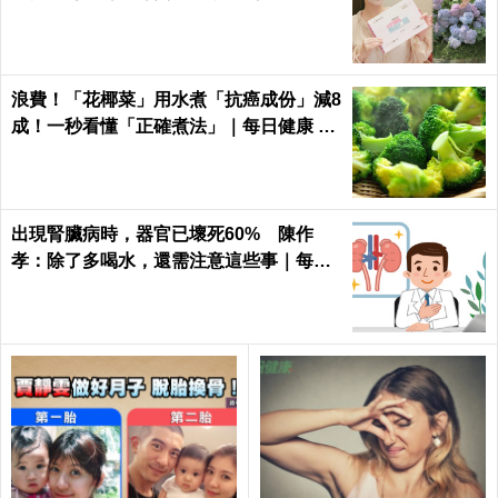
浪費！「花椰菜」用水煮「抗癌成份」減8
成！一秒看懂「正確煮法」｜每日健康 He
alth
出現腎臟病時，器官已壞死60% 陳作
孝：除了多喝水，還需注意這些事｜每日
健康 Health