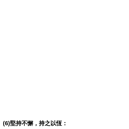
(6)堅持不懈，持之以恆：