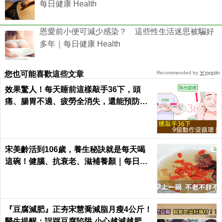
每日健康 Health
恩愛前小便可減少感染？ 這些性生活迷思被騙好
多年｜每日健康 Health
您也可能喜歡這些文章
Recommended by
效果驚人！每天睡前這樣敲手36下，頭
痛、腸胃不適、疲勞全消失，還能預防腦
中風！｜每日健康Health
宋美齡活到106歲，養生秘訣就是每天喝
這碗！健腦、抗衰老、滋補養顏｜每日健
康 Health
『豆腐減肥』正夯宋慧喬減脂月瘦4公斤！
醫生提醒：誤踩豆腐陷阱 小心越減越肥