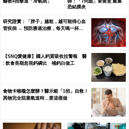
醫教4招擊退「冷氣病」
師：「7問題」要留意 嚴重
恐結膜炎
研究證實：「脖子」越粗，越可能得心血
管疾病 → 預防勝過治療，每天喝一杯
「它」血管越喝越年輕！
【SNQ愛健康】國人鈣質吸收拉警報 醫
: 飲食長期忽視鈣磷比 補鈣白做工
食物卡喉嚨怎麼辦？醫示範「1招」自救！
異物完全阻塞氣道時…要這樣做