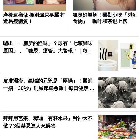
產後這樣做 揮別漏尿夢靨 打
狐臭好尷尬！醫勸少吃「5類
造易瘦體質！
食物」 咖啡和茶也上榜
噓出「一廁所的怪味」？尿有「七類異味
原因」，「糖尿、瘻管」大警報！｜每日
健康Health
皮膚濕疹、氣喘的元兇是「塵蟎」！醫師
一招「30秒」消滅床單惡蟲｜每日健康 H
ealth
拜拜用芭樂、釋迦「有籽水果」對神大不
敬？3個禁忌達人來解答