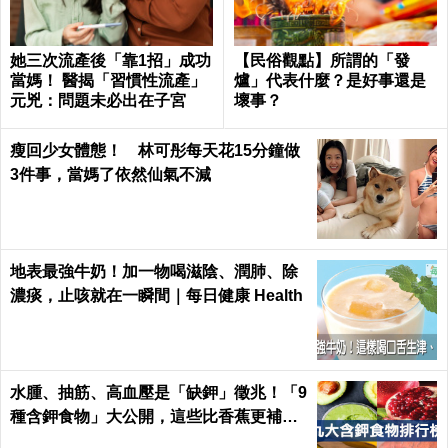
她三次流產後「靠1招」成功
【民俗觀點】所謂的「發
當媽！ 醫揭「習慣性流產」
爐」代表什麼？是好事還是
元兇：問題未必出在子宮
壞事？
瘦回少女體態！ 林可彤每天花15分鐘做
3件事，當媽了依然仙氣不減
地表最強牛奶！加一物喝滋陰、潤肺、除
濃痰，止咳就在一瞬間｜每日健康 Health
水腫、抽筋、高血壓是「缺鉀」徵兆！「9
種含鉀食物」大公開，這些比香蕉更補鉀
｜每日健康 Health