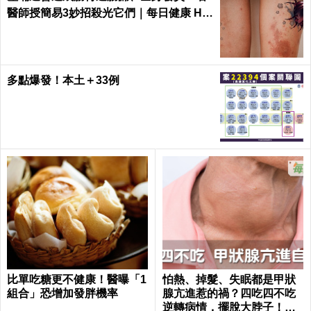
醫師授簡易3妙招殺光它們｜每日健康 He
alth
多點爆發！本土＋33例
比單吃糖更不健康！醫曝「1
怕熱、掉髮、失眠都是甲狀
組合」恐增加發胖機率
腺亢進惹的禍？四吃四不吃
逆轉病情，擺脫大脖子！｜