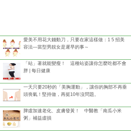
愛美不用花大錢動刀，只要在家這樣做：1 5 招美
容法—當型男靚女是遲早的事～
「站」著就能變瘦！ 這種站姿讓你怎麼吃都不會
胖 | 每日健康
一天只要20秒的「美胸運動」，讓你的胸部不再垂
頭喪氣！堅持做，再挺10年沒問題。
脾虛加速老化、皮膚發黃！ 中醫教「南瓜小米
粥」補益虛損