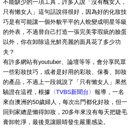
不能缺少的一項工具，許多人說「沒有醜女人，
只有懶女人」這句話說得很好，因為好的化妝技
巧是有可能讓一個外貌平平的人蛻變成明星等級
的外表，不過替自己打造一張完美零瑕疵的臉蛋
以外，你在卸除這光鮮亮麗的面具花了多少功
夫？
有許多網站有youtuber、論壇等等，會分享民眾
一些彩妝技巧，或者是好用的彩妝、保養、卸妝
的產品，不過上一段就說了「只有懶女人」果然
驗證在這裡，根據
〈TVBS新聞台〉
報導，一名
來自澳洲的50歲婦人，每次出門都化好妝，但一
回到家總是懶得卸妝，20多年來沒有每天把睫毛
膏卸乾淨，最後竟讓眼睛發生嚴重感染。