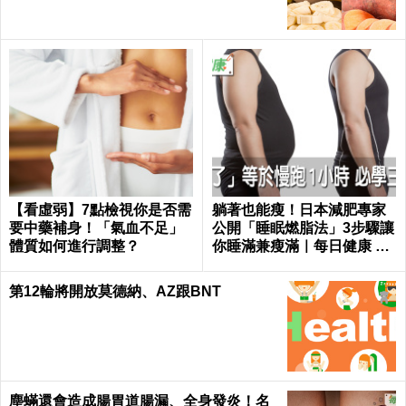
【看虛弱】7點檢視你是否需
躺著也能瘦！日本減肥專家
要中藥補身！「氣血不足」
公開「睡眠燃脂法」3步驟讓
體質如何進行調整？
你睡滿兼瘦滿｜每日健康 He
alth
第12輪將開放莫德納、AZ跟BNT
塵蟎還會造成腸胃道腸漏、全身發炎！名