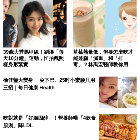
39歲大秀馬甲線！劉濤「每
草莓熱量低，但要怎麼吃才
天10分鐘」運動，忙拍戲照
能兼顧「減重」和「排
樣身形緊實
毒」？林禹宏醫師教你用喝
的｜每日健康 Health
徐佳瑩大變身 尖下巴、25吋小蠻腰只用
三招｜每日健康 Health
吃對就是「好膽固醇」！營養師曝「4飲食
原則」降LDL