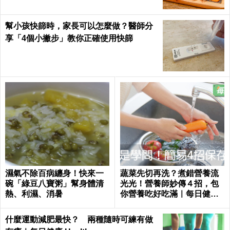
幫小孩快篩時，家長可以怎麼做？醫師分
享「4個小撇步」教你正確使用快篩
濕氣不除百病纏身！快來一
蔬菜先切再洗？煮錯營養流
碗「綠豆八寶粥」幫身體清
光光！營養師妙傳４招，包
熱、利濕、消暑
你營養吃好吃滿｜每日健康
Health
什麼運動減肥最快？ 兩種隨時可練有做