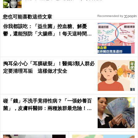
您也可能喜歡這些文章
Recommended by
你我都該吃：「益生菌」控血糖、解憂
鬱，還能預防「大腸癌」！每天這時間吃
最有效｜每日健康Health
掏耳朵小心「耳膜破裂」！醫揭3類人群必
定要清理耳垢 這樣做才安全
碰「錢」不洗手竟得性病？「一張鈔養百
菌」，皮膚科醫師：兩種族群最危險！｜
每日健康Health