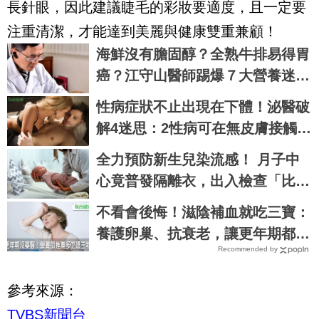
長針眼，因此建議睫毛的彩妝要適度，且一定要
注重清潔，才能達到美麗與健康雙重兼顧！
海鮮沒有膽固醇？全熟牛排易得胃
癌？江守山醫師踢爆７大營養迷
思，看完再說你懂健康｜每日健康
性病症狀不止出現在下體！泌醫破
Health
解4迷思：2性病可在無皮膚接觸下
傳播
全力預防新生兒染流感！ 月子中
心竟普發隔離衣，出入檢查「比新
冠時期更嚴格」
不看會後悔！滋陰補血就吃三寶：
養護卵巢、抗衰老，讓更年期都捨
Recommended by
不得來｜每日健康 Health
參考來源：
TVBS新聞台