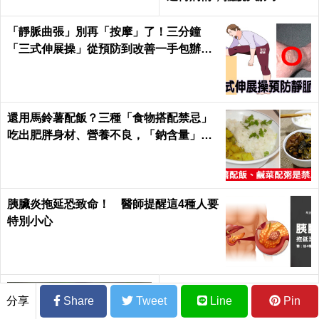
每日健康 Health
「靜脈曲張」別再「按摩」了！三分鐘
「三式伸展操」從預防到改善一手包辦｜
每日健康 Health
還用馬鈴薯配飯？三種「食物搭配禁忌」
吃出肥胖身材、營養不良，「鈉含量」爆
表！｜每日健康Health
胰臟炎拖延恐致命！ 醫師提醒這4種人要
特別小心
分享
Share
Tweet
Line
Pin