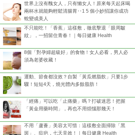
世界上沒有醜女人，只有懶女人！原來每天起床喝
兩杯水就能夠輕鬆清腸胃‥1 5 個小妙招讓你成功
蛻變成美人
不只能吃！「香蕉」這樣敷，徹底擊退「眼周皺
紋」，一招留住青春！｜每日健康 Health
8個「對孕婦超級好」的食物！女人必看，男人必
須為老婆收藏！
運動、節食都沒效？自製「黃瓜燃脂飲」只要1步
驟！短短4天，燒光體內多餘脂肪！
「經痛」可以吃「止痛藥」嗎？打破迷思！把握
「黃金用藥時間」，再也不用煩惱那幾天！
不用「蘆薈」美容太可惜：這樣敷全面掃除「黑
斑」、痘疤，七天見效！｜每日健康 Health