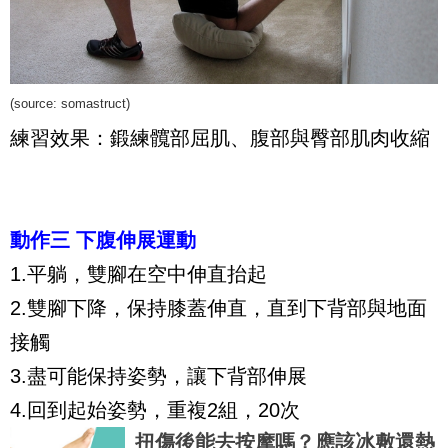
(source:
somastruct
)
練習效果：鍛練髖部屈肌、腹部與臀部肌肉收縮
動作三 下腹伸展運動
1.平躺，雙腳在空中伸直抬起
2.雙腳下降，保持膝蓋伸直，直到下背部與地面
接觸
3.盡可能保持姿勢，讓下背部伸展
4.回到起始姿勢，重複2組，20次
扭傷後能去按摩嗎？應該冰敷還熱