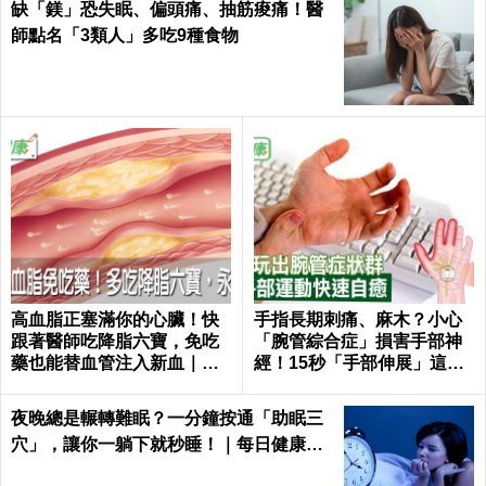
缺「鎂」恐失眠、偏頭痛、抽筋痠痛！醫
師點名「3類人」多吃9種食物
高血脂正塞滿你的心臟！快
手指長期刺痛、麻木？小心
跟著醫師吃降脂六寶，免吃
「腕管綜合症」損害手部神
藥也能替血管注入新血｜每
經！15秒「手部伸展」這樣
日健康 Health
練，別讓身體空「腕」惜！
夜晚總是輾轉難眠？一分鐘按通「助眠三
穴」，讓你一躺下就秒睡！｜每日健康He
alth