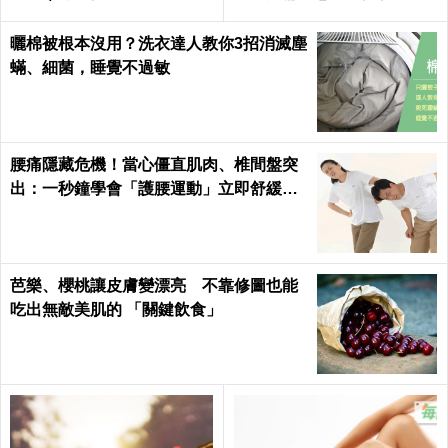
｜每日健康Health
曬棉被根本沒用？洗衣達人教你3招消滅塵
蟎、細菌，睡覺不過敏
腰痛隱藏危機！當心僵直肌肉、椎間盤突
出：一秒鐘學會「護腰運動」立即舒緩腰
部疼痛、恢復柔軟度
芭樂、櫻桃讓皮膚變漂亮 不靠修圖也能
吃出無敵美肌的 「關鍵飲食」