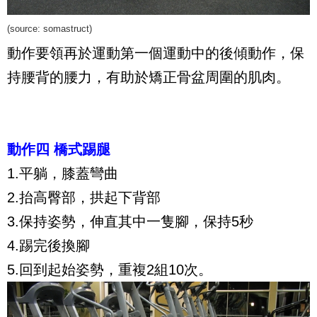
(source:
somastruct
)
動作要領再於運動第一個運動中的後傾動作，保
持腰背的腰力，有助於矯正骨盆周圍的肌肉。
動作四 橋式踢腿
1.平躺，膝蓋彎曲
2.抬高臀部，拱起下背部
3.保持姿勢，伸直其中一隻腳，保持5秒
4.踢完後換腳
5.回到起始姿勢，重複2組10次。