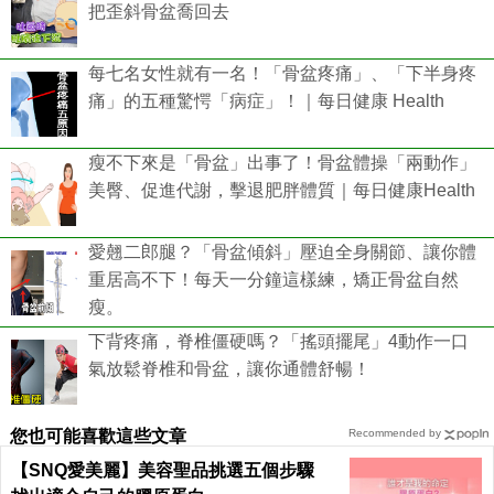
把歪斜骨盆喬回去
每七名女性就有一名！「骨盆疼痛」、「下半身疼
痛」的五種驚愕「病症」！｜每日健康 Health
瘦不下來是「骨盆」出事了！骨盆體操「兩動作」
美臀、促進代謝，擊退肥胖體質｜每日健康Health
愛翹二郎腿？「骨盆傾斜」壓迫全身關節、讓你體
重居高不下！每天一分鐘這樣練，矯正骨盆自然
瘦。
下背疼痛，脊椎僵硬嗎？「搖頭擺尾」4動作一口
氣放鬆脊椎和骨盆，讓你通體舒暢！
您也可能喜歡這些文章
Recommended by
【SNQ愛美麗】美容聖品挑選五個步驟