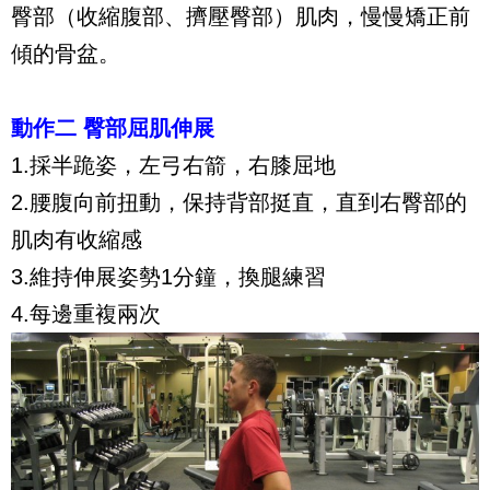
臀部（收縮腹部、擠壓臀部）肌肉，慢慢矯正前
傾的骨盆。
動作二 臀部屈肌伸展
1.採半跪姿，左弓右箭，右膝屈地
2.腰腹向前扭動，保持背部挺直，直到右臀部的
肌肉有收縮感
3.維持伸展姿勢1分鐘，換腿練習
4.每邊重複兩次