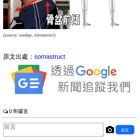
(source:
swolep
,
somastruct
)
原文出處：
somastruct