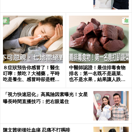
８症狀預告你感冒了！醫生
中醫師認證！最佳排毒食物
叮嚀：禁吃７大補藥，平時
排名：第一名既不是蔬菜、
吃是養生、感冒時卻是輕生
也不是水果，結果讓人跌破
｜每日健康 Health
眼鏡｜每日健康 Health
「視力快速惡化」高風險因素曝光！女星
曝長時間直播技巧：把右眼遮住
陳文茜術後吐血痰 忍痛不打嗎啡