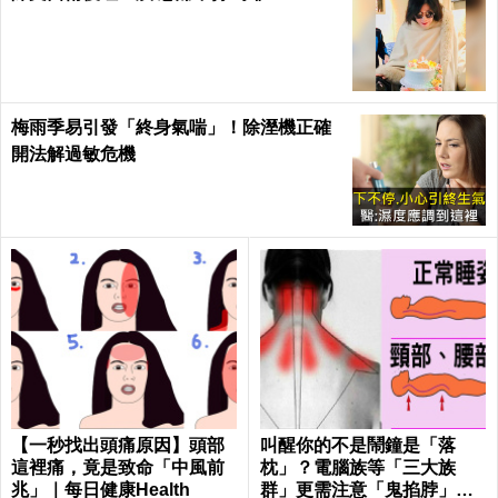
梅雨季易引發「終身氣喘」！除溼機正確
開法解過敏危機
【一秒找出頭痛原因】頭部
叫醒你的不是鬧鐘是「落
這裡痛，竟是致命「中風前
枕」？電腦族等「三大族
兆」｜每日健康Health
群」更需注意「鬼掐脖」！