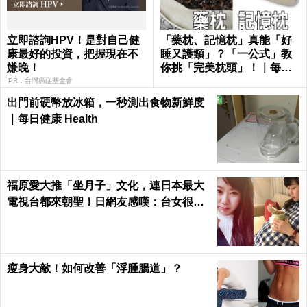
立即諮詢HPV！是對自己健
「藥枕、記憶枕」真能「好
康最好的投資，把握現在不
睡又護頸」？「一公式」教
嫌晚！
你挑「完美枕頭」！｜每日
健康Health
PR．台灣癌症基金會
出門前硬幣放冰箱，一秒測出食物新鮮度
｜每日健康 Health
福原愛大推「坐月子」文化，連日本最大
電視台都來朝聖！日網友感嘆：台女很幸
福，根本產婦天堂
瘦身大敵！如何改善「浮腫腸道」？