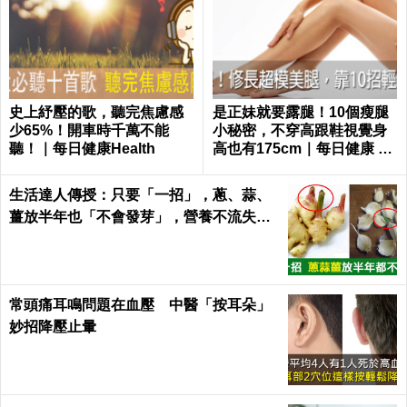
史上紓壓的歌，聽完焦慮感
是正妹就要露腿！10個瘦腿
少65%！開車時千萬不能
小秘密，不穿高跟鞋視覺身
聽！｜每日健康Health
高也有175cm｜每日健康 He
alth
生活達人傳授：只要「一招」，蔥、蒜、
薑放半年也「不會發芽」，營養不流失！
｜每日健康Health
常頭痛耳鳴問題在血壓 中醫「按耳朵」
妙招降壓止暈