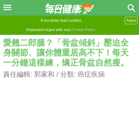
If you keep read content ,
Argee
Represent argee with ours
Cookie Policy
.
愛翹二郎腿？「骨盆傾斜」壓迫全
身關節、讓你體重居高不下！每天
一分鐘這樣練，矯正骨盆自然瘦。
責任編輯:
郭家和
/ 分類:
癌症疾病