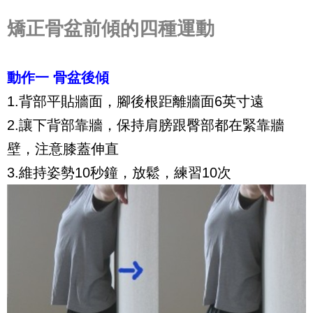
矯正骨盆前傾的四種運動
動作一 骨盆後傾
1.背部平貼牆面，腳後根距離牆面6英寸遠
2.讓下背部靠牆，保持肩膀跟臀部都在緊靠牆
壁，注意膝蓋伸直
3.維持姿勢10秒鐘，放鬆，練習10次