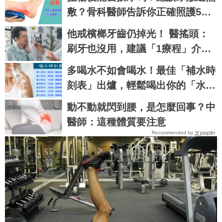
敷？骨科醫師告訴你正確照護5步
驟
他戒檳榔牙齒仍掉光！ 醫搖頭：
刷牙也沒用，建議「1療程」介入
補救
多喝水不如會喝水！最佳「補水時
刻表」出爐，輕鬆喝出你的「水漾
人生」！｜每日健康Health
動不動就閃到腰，是怎麼回事？中
醫師：這種體質要注意
Recommended by