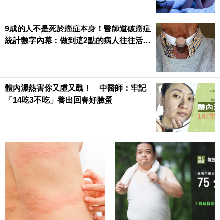
9成的人不是死於癌症本身！醫師道破癌症
統計數字內幕：做到這2點的病人往往活下
來了｜每日健康 Health
體內濕熱害你又虛又醜！ 中醫師：牢記
「14吃3不吃」養出回春好臉蛋