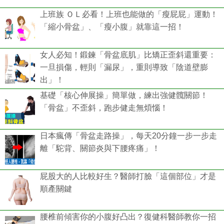
上班族 ＯＬ必看！上班也能做的「瘦屁屁」運動！
「縮小骨盆」、「瘦小腹」就靠這一招！
女人必知！鍛鍊「骨盆底肌」比矯正歪斜還重要：
一旦損傷，輕則「漏尿」，重則導致「陰道壁膨
出」！
基礎「核心伸展操」簡單做，練出強健髖關節！
「骨盆」不歪斜，跑步健走無煩惱！
日本瘋傳「骨盆走路操」，每天20分鐘一步一步走
離「駝背、關節炎與下腰疼痛」！
屁股大的人比較好生？醫師打臉「這個部位」才是
順產關鍵
腰椎前傾害你的小腹好凸出？復健科醫師教你一招