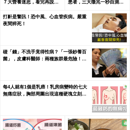
７大營養迷思，看完再說你
患者，三大徵兆一秒自測｜
懂健康｜每日健康 Health
每日健康 Health
打鼾是警訊！恐中風、心血管疾病。嚴重
夜間猝死！
碰「錢」不洗手竟得性病？「一張鈔養百
菌」，皮膚科醫師：兩種族群最危險！｜
每日健康Health
每4人就有1個是乳癌！乳房病變時的七大
無痛症狀，胸部周圍出現這種硬塊立刻就
醫｜每日健康 Health