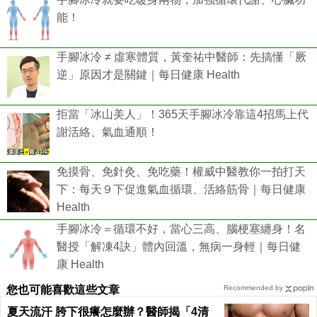
能！
手腳冰冷 ≠ 虛寒體質，黃奎祐中醫師：先搞懂「厥
逆」原因才是關鍵｜每日健康 Health
拒當「冰山美人」！365天手腳冰冷靠這4招馬上代
謝活絡、氣血通順！
免摸骨、免針灸、免吃藥！權威中醫教你一拍打天
下：每天９下促進氣血循環、活絡筋骨｜每日健康
Health
手腳冰冷＝循環不好，當心三高、腦梗塞纏身！名
醫授「解凍4訣」體內回溫，無病一身輕｜每日健
康 Health
您也可能喜歡這些文章
Recommended by
夏天流汗 胯下很癢怎麼辦？醫師揭「4清