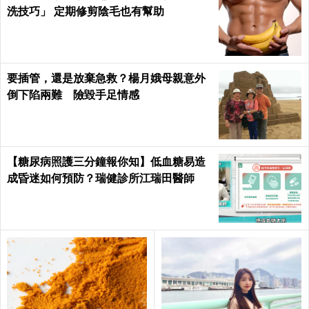
洗技巧」 定期修剪陰毛也有幫助
要插管，還是放棄急救？楊月娥母親意外
倒下陷兩難 險毀手足情感
【糖尿病照護三分鐘報你知】低血糖易造
成昏迷如何預防？瑞健診所江瑞田醫師