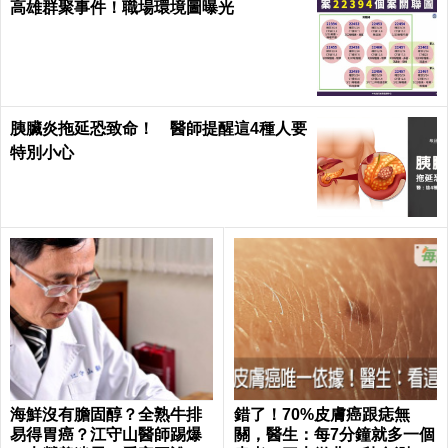
高雄群聚事件！職場環境圖曝光
胰臟炎拖延恐致命！ 醫師提醒這4種人要
特別小心
海鮮沒有膽固醇？全熟牛排
錯了！70%皮膚癌跟痣無
易得胃癌？江守山醫師踢爆
關，醫生：每7分鐘就多一個