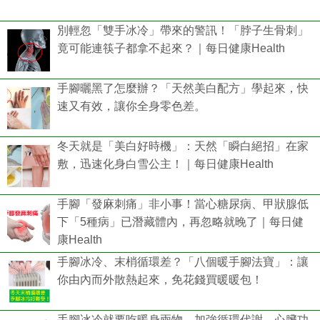
別輕忽「雙手冰冷」帶來的警訊！「脖子生骨刺」
竟可能連筷子都拿不起來？｜每日健康Health
手腳曬黑了怎麼辦？「天然美白配方」學起來，快
速又有效，讓你全身零色差。
冬天就是「美白好時機」：天然「瞬白絕招」在家
敷，迅速化身白雪公主！｜每日健康Health
手腳「發麻刺痛」非小事！當心糖尿病、甲狀腺低
下「5種病」已潛藏體內，再忽略就晚了｜每日健
康Health
手腳冰冷、末梢循環差？「八個暖手腳法寶」：讓
你由內而外散熱起來，免花錢買暖暖包！
手腳冰冷就要吃暖身兩物，加強循環代謝、心臟功