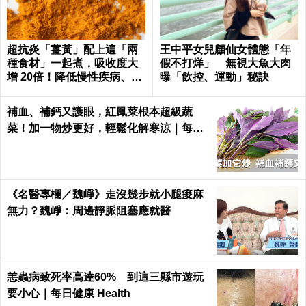
超抗炎「薑黃」配上這「兩
王中平女兒顧仙女體態「年
種食材」一起煮，吸收度大
假不打烊」 無視大魚大肉
增 20倍！降低慢性疾病、癌
曝「飲控、運動」秘訣
症發生率！
補血、補鈣又護眼，紅鳳菜根本超級蔬
菜！加一物炒更好，輕鬆化解寒涼｜每日
健康 Health
《名醫專欄／魏崢》走沒幾步就小腿痠麻
無力？魏崢：周邊靜脈阻塞應就醫
恙蟲病致死率高達60% 到這三縣市遊玩
要小心｜每日健康 Health