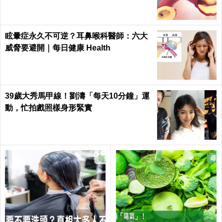
眩暈症永久不可逆？耳鼻喉科醫師：六大
威脅要避開｜每日健康 Health
39歲大秀馬甲線！劉濤「每天10分鐘」運
動，忙拍戲照樣身形緊實