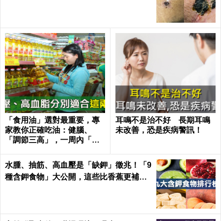
「食用油」選對最重要，專
耳鳴不是治不好 長期耳鳴
家教你正確吃油：健腦、
未改善，恐是疾病警訊！
「調節三高」，一周內「膽
固醇」下降13%！｜每日健
康 Health
水腫、抽筋、高血壓是「缺鉀」徵兆！「9
種含鉀食物」大公開，這些比香蕉更補鉀
｜每日健康 Health