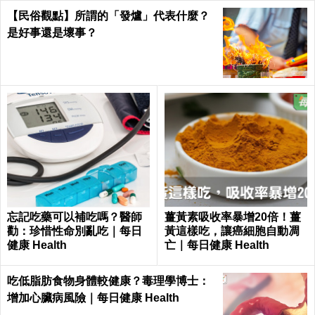
【民俗觀點】所謂的「發爐」代表什麼？
是好事還是壞事？
忘記吃藥可以補吃嗎？醫師
薑黃素吸收率暴增20倍！薑
勸：珍惜性命別亂吃｜每日
黃這樣吃，讓癌細胞自動凋
健康 Health
亡｜每日健康 Health
吃低脂肪食物身體較健康？毒理學博士：
增加心臟病風險｜每日健康 Health