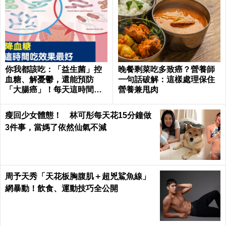
你我都該吃：「益生菌」控
晚餐剩菜吃多致癌？營養師
血糖、解憂鬱，還能預防
一句話破解：這樣處理保住
「大腸癌」！每天這時間吃
營養兼甩肉
最有效｜每日健康Health
瘦回少女體態！ 林可彤每天花15分鐘做
3件事，當媽了依然仙氣不減
周予天秀「天花板胸腹肌＋超兇鯊魚線」
網暴動！飲食、運動技巧全公開