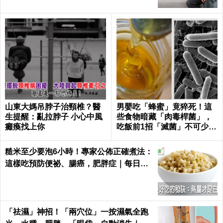
山東大媽吊脖子治頸椎？醫
男嬰吃「蜂蜜」竟猝死！這
生提醒：亂拉脖子 小心中風
些食物暗藏「肉毒桿菌」，
癱瘓找上你
吃飯前1招「滅菌」不可少｜
每日健康 Health
糙米至少要泡6小時！專家公佈正確煮法：
這樣吃預防便祕、腸癌，肥胖症｜每日健
康 Health
「祛濕」神招！「兩穴位」一按濕氣全跑