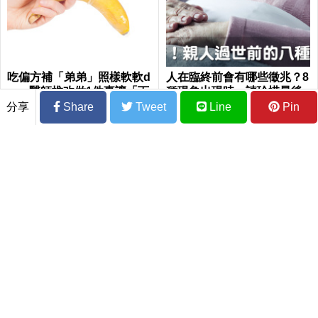
吃偏方補「弟弟」照樣軟軟d
人在臨終前會有哪些徵兆？8
er 醫師推改做1件事讓「下
種現象出現時，請珍惜最後
半身」有如神柱
的相處時光｜每日健康 Healt
分享
Share
Tweet
Line
Pin
h
乾咳、乾痛就是確診？如何區分新冠與感
冒？痰液出現這顏色快注意
真人實證：「豆漿」這樣喝，竟成功「瘦
下12公斤」！還能防骨鬆、加強代謝、平
衡激素「一杯多效」
走路「內八」不只醜還容易絆倒！美女養