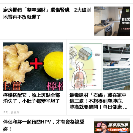
廚房擺錯「整年漏財」還傷腎臟 2大破財
地雷再不改就遲了
檸檬搭配它，臉上斑點全部
最毒建材「石綿」藏在家中
消失了，小肚子都變平坦了
這三處！不想得到塵肺症、
肺癌就要避開｜每日健康 He
alth
PR．新素簡
伴侶和妳一起預防HPV，才有資格說愛
妳！