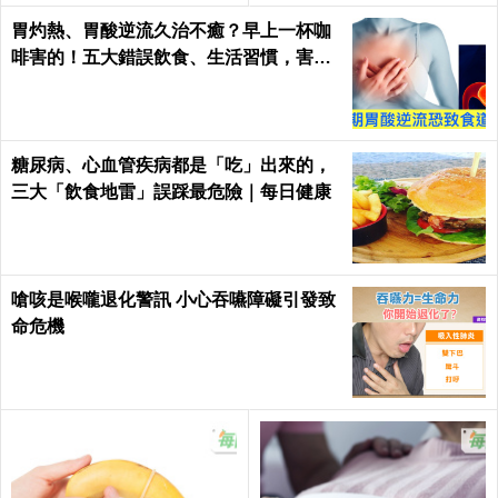
胃灼熱、胃酸逆流久治不癒？早上一杯咖
啡害的！五大錯誤飲食、生活習慣，害你
胃酸翻騰，長期恐致「食道癌」！
糖尿病、心血管疾病都是「吃」出來的，
三大「飲食地雷」誤踩最危險｜每日健康
嗆咳是喉嚨退化警訊 小心吞嚥障礙引發致
命危機