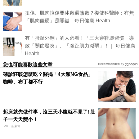
扭傷、肌肉拉傷要冰敷還熱敷？復健科醫師：有無
「肌肉僵硬」是關鍵｜每日健康 Health
有「拇趾外翻」的人必看！「三大穿鞋壞習慣」導
致「關節發炎」、「腳趾肌力減弱」！｜ 每日健康
Health
您也可能喜歡這些文章
Recommended by
確診狂咳怎麼吃？醫揭「4大類NG食品」
咖啡、布丁都不行
起床就先做件事，沒三天小腹就不見了! 肚
子一天天變小！
PR．新素簡