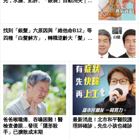
光，水腫、肥胖、「眼袋」自動消失｜每
日健康Health
找到「銀髮」六原因與「維他命B12」等
四種「白髮解方」，轉職逆齡大「髮」
師！｜每日健康Health
爸爸喉嚨痛、吞嚥困難！醫
最新消息！北市和平醫院護
檢查傻眼…發現「隱形殺
理師確診，先生小孩也確診
手」已擴散成末期