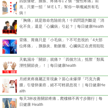
四肢僵硬、腫脹、疼痛等1 2 個『慢性疼痛』前
兆，只要一招「 M E L T」幫你一舉殲滅所有毛
病！
「胸痛」就是致命危險前兆！十四問題判斷是「消
化不良」還是「心臟病」引起？｜每日健康Health
背痛、胃痛只是「小毛病」？不可忽視的「4大部
位疼痛」，胰腺炎、動脈瘤、心臟病正在虎視耽耽
天氣濕冷「關節」就痛？「四個方法」抵禦「類風
溼性關節炎」！｜每日健康health
月經來疼痛屬正常現象？當心未爆彈「巧克力囊
腫」引發卵巢癌，絕不可輕易忽視！｜每日健康He
alth
每天3杯改善關節疼痛，爬樓梯不再寸步難行｜每
日健康 Health