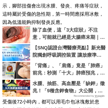
示，腳部扭傷會出現水腫、發炎、疼痛等症狀，
這時屬於受傷的急性期，第一時間應採用冰敷，
因為低溫能夠抑制發炎反應。
除了血便，這「3大症狀」不注
意，可能就已經是大腸癌末期｜每
日健康 Health
【SNQ認證台灣醫療亮點】新光醫
院獨創呼吸調控裝置 讓放療準確
擊殺腫瘤
「背痛」、「肩痛」竟是「肺癌」
前兆：秒測「十大」肺癌預兆，提
早發現治癒率飆升50%！
水腫、抽筋、高血壓是「缺鉀」徵
兆！「9種含鉀食物」大公開，這
Recommended by
些比香蕉更補鉀｜每日健康 Healt
受傷後72小時內，都可以用毛巾包冰塊敷於患
h