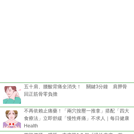
五十肩、腰酸背痛全消失！ 關鍵3分鐘 肩胛骨
回正筋骨零負擔
不再依賴止痛藥！「兩穴按壓一推拿」搭配「四大
食療法」立即舒緩「慢性疼痛」不求人｜每日健康
Health