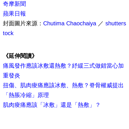
奇摩新聞
蘋果日報
封面圖片來源：
Chutima Chaochaiya
／
shutters
tock
《延伸閱讀》
痛風發作應該冰敷還熱敷？紓緩三式做錯當心加
重發炎
扭傷、肌肉痠痛應該冰敷、熱敷？脊骨權威提出
「熱脹冷縮」原理
肌肉痠痛應該「冰敷」還是「熱敷」？