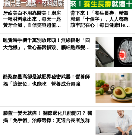
牙齒美白不用靠醫美！廚房
背下來！「養生長壽」精髓
一種材料拿出來，每天一匙
就這「十個字」，人人都應
黃牙全滅，自信笑容超值｜
該牢記在心｜每日健康Healt
每日健康 Health
h
睡覺時手機千萬別放床頭！無線輻射「四
大危機」，當心基因損毀、腦細胞癌變！
｜每日健康Health
酪梨熱量高卻是減肥界秘密武器！營養師
揭「這部位」也能吃 營養成分超強
膝蓋一變天就痛！ 關節退化只能開刀？ 醫
揭「免手術」治療選擇：更適合長者族群