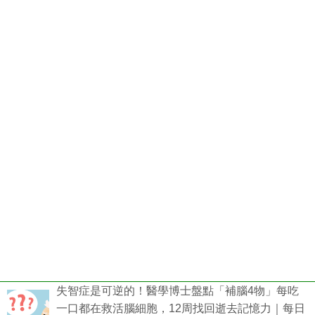
失智症是可逆的！醫學博士盤點「補腦4物」每吃
一口都在救活腦細胞，12周找回逝去記憶力｜每日