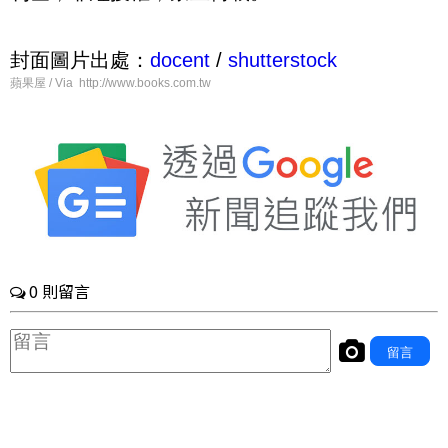
封面圖片出處：
docent
/
shutterstock
蘋果屋 / Via http://www.books.com.tw