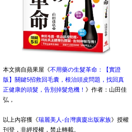
本文摘自蘋果屋《
不用藥の生髮革命：【實證
版】關鍵5招救回毛囊，根治頭皮問題，找回真
正健康的頭髮，告別掉髮危機！
》作者：山田佳
弘，
以上內容獲《
瑞麗美人-台灣廣廈出版家族
》授權
刊登，非經授權，禁止轉載。