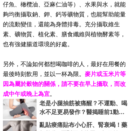
仔魚、橄欖油、亞麻仁油等）、水果與水，就能
夠均衡攝取鈉、鉀、鈣等礦物質，也能幫助能量
的流動變佳，還能為身體排毒。充分攝取維生
素、礦物質、植化素、膳食纖維與植物酵素等，
也有強健腸道環境的好處。
另外，不論如何都想喝咖啡的人，最好在用餐的
最後時刻飲用，並以一杯為限。
麥片或玉米片等
因為屬於穀物的關係，請不要在早上攝取，而改
成中午或晚上為宜
。
老是小腿抽筋被痛醒？不運動、喝
水不足更易發作？醫揭睡前1動作
放鬆自救
亂貼痠痛貼布小心肝、腎衰竭！藥