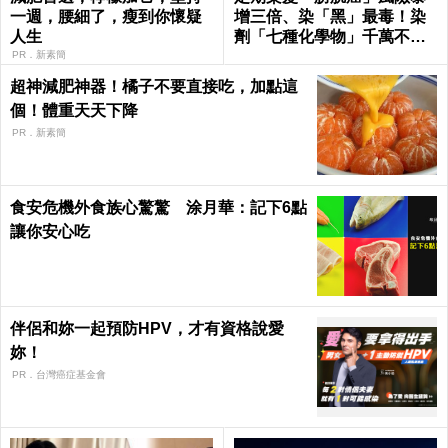
一週，腰細了，瘦到你懷疑
增三倍、染「黑」最毒！染
人生
劑「七種化學物」千萬不要
用｜每日健康 Health
PR．新素簡
超神減肥神器！橘子不要直接吃，加點這
個！體重天天下降
PR．新素簡
食安危機外食族心驚驚 涂月華：記下6點
讓你安心吃
伴侶和妳一起預防HPV，才有資格說愛
妳！
PR．台灣癌症基金會