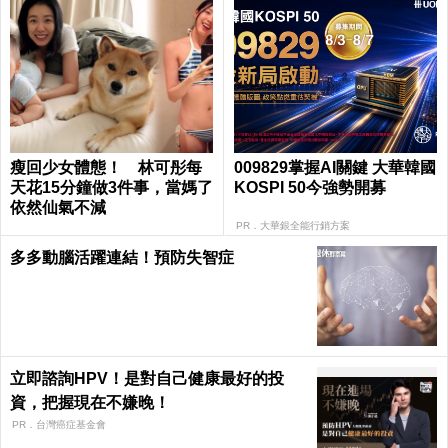
瘦回少女體態！ 林可彤每
009829掌握AI關鍵 大華韓國
天花15分鐘做3件事，當媽了
KOSPI 50今強勢開募
依然仙氣不減
PR．大華銀全能行銷方案
多多動腦活躍連結！預防失智症
立即諮詢HPV！是對自己健康最好的投
資，把握現在不嫌晚！
PR．台灣癌症基金會