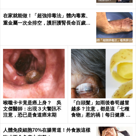
在家就能做！「超強排毒法」體內毒素、
重金屬一次全排空，護肝護腎長命百歲｜
每日健康 Health
喉嚨卡卡竟是癌上身？ 吳
「白頭髮」如雨後春筍越冒
文傑醫師：出現３大警訊不
越多？注意，都是這「七種
注意，恐已是食道癌末期
食物」惹的禍｜每日健康 He
alth
人體免疫細胞70%在腸胃道！外食族這樣