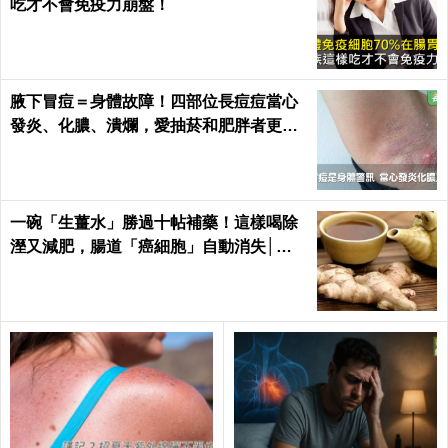
吃才不會免疫力崩盤！
腋下冒痘＝身體故障！四部位長痘痘當心
發炎、化膿、潰爛，愛抽菸和肥胖者更要
小心｜每日健康 Health
一碗「生薑水」勝過十帖補藥！這樣喝除
溼又減肥，腸道「癌細胞」自動消失│每
日健康 Health