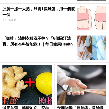
肚腩一抓一大把，只需1個雞蛋，用一個瘦
一個
PR．新素簡
「咖啡」沾到衣服洗不掉？「6個除汙法
寶」所有布料皆能救！｜每日健康Health
減肥首選，檸檬加它，堅持
定期染髮「膀胱癌」風險暴