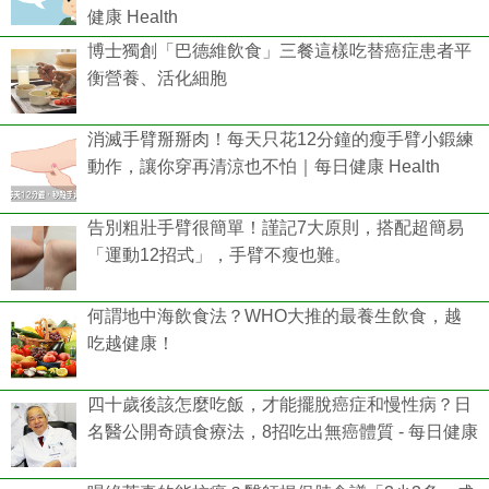
健康 Health
博士獨創「巴德維飲食」三餐這樣吃替癌症患者平
衡營養、活化細胞
消滅手臂掰掰肉！每天只花12分鐘的瘦手臂小鍛練
動作，讓你穿再清涼也不怕｜每日健康 Health
告別粗壯手臂很簡單！謹記7大原則，搭配超簡易
「運動12招式」，手臂不瘦也難。
何謂地中海飲食法？WHO大推的最養生飲食，越
吃越健康！
四十歲後該怎麼吃飯，才能擺脫癌症和慢性病？日
名醫公開奇蹟食療法，8招吃出無癌體質 - 每日健康