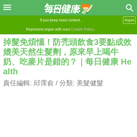
If you keep read content ,
Argee
Represent argee with ours
Cookie Policy
.
掉髮免煩惱！防禿頭飲食3要點成效
媲美天然生髮劑，原來早上喝牛
奶、吃麥片是錯的？｜每日健康 He
alth
責任編輯:
邱霈俞
/ 分類:
美髮健髮