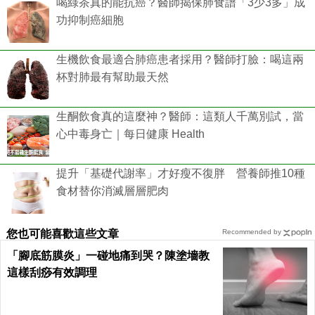
喝綠茶真的能抗癌？醫師揭保肺食譜「3少3多」成
功抑制癌細胞
生機飲食最適合肺癌患者採用？醫師打臉：喝這兩
杯對肺最有幫助最天然
生酮飲食真的這麼神？醫師：這類人千萬別試，當
心中毒身亡｜每日健康 Health
提升「基礎代謝率」才好瘦不復胖 營養師推10種
食材替你消滅層層肥肉
您也可能喜歡這些文章
Recommended by
「腳底筋膜炎」一碰地痛到哭？陳塗墻教
這樣刮痧有效調理