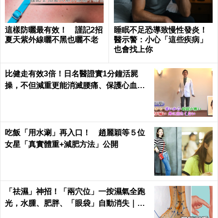
這樣防曬最有效！ 謹記2招
睡眠不足恐導致慢性發炎！
夏天紫外線曬不黑也曬不老
醫示警：小心「這些疾病」
也會找上你
比健走有效3倍！日名醫證實1分鐘活屍
操，不但減重更能消滅腰痛、保護心血管
｜每日健康 Health
吃飯「用水涮」再入口！ 趙麗穎等５位
女星「真實體重+減肥方法」公開
「祛濕」神招！「兩穴位」一按濕氣全跑
光，水腫、肥胖、「眼袋」自動消失｜每
日健康Health