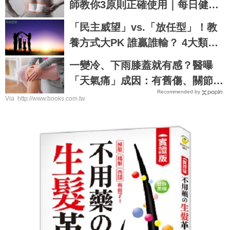
師教你3原則正確使用｜每日健康
Health
「民主威望」vs.「放任型」！教
養方式大PK 誰贏誰輸？ 4大類父
母養出不同性格的孩子
一變冷、下雨膝蓋就有感？醫曝
「天氣痛」成因：有舊傷、關節發
Recommended by
炎更要命
Via http://www.books.com.tw