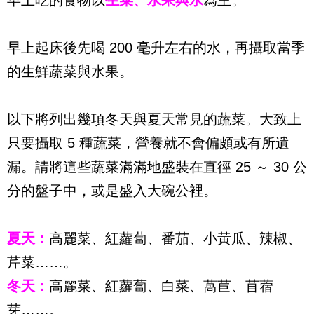
早上吃的食物以
生菜、水果與水
為主。
早上起床後先喝 200 毫升左右的水，再攝取當季
的生鮮蔬菜與水果。
以下將列出幾項冬天與夏天常見的蔬菜。大致上
只要攝取 5 種蔬菜，營養就不會偏頗或有所遺
漏。請將這些蔬菜滿滿地盛裝在直徑 25 ～ 30 公
分的盤子中，或是盛入大碗公裡。
夏天：
高麗菜、紅蘿蔔、番茄、小黃瓜、辣椒、
芹菜……。
冬天：
高麗菜、紅蘿蔔、白菜、萵苣、苜蓿
芽……。