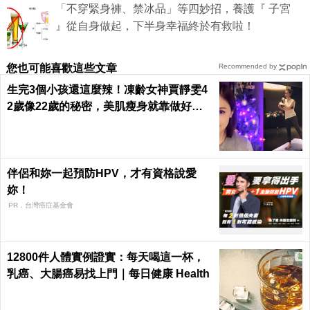
「不穿緊身褲、禁冰品」等四妙招，養護『 子宮
』從自身做起，下半身幸福終於有救啦！
您也可能喜歡這些文章
Recommended by
生完3個小孩還這麼辣！凍齡女神賈靜雯4
2歲像22歲的秘密，美肌瘦身就靠做好這3
件事｜每日健康 Health
伴侶和妳一起預防HPV，才有資格說愛
妳！
PR．台灣癌症基金會
12800件人體實例證實：每天喝這一杯，
乳癌、大腸癌易找上門｜每日健康 Health