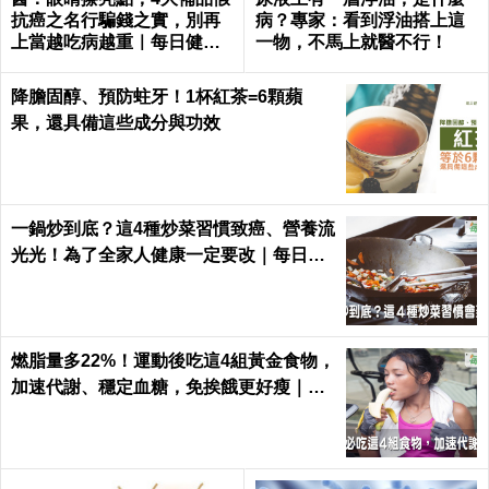
抗癌之名行騙錢之實，別再
病？專家：看到浮油搭上這
上當越吃病越重｜每日健康
一物，不馬上就醫不行！
Health
降膽固醇、預防蛀牙！1杯紅茶=6顆蘋
果，還具備這些成分與功效
一鍋炒到底？這4種炒菜習慣致癌、營養流
光光！為了全家人健康一定要改｜每日健
康 Health
燃脂量多22%！運動後吃這4組黃金食物，
加速代謝、穩定血糖，免挨餓更好瘦｜每
日健康 Health