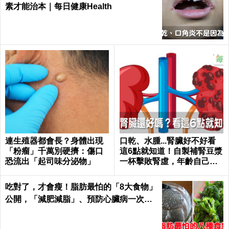
素才能治本｜每日健康Health
連生殖器都會長？身體出現
口乾、水腫...腎臟好不好看
「粉瘤」千萬別硬擠：傷口
這6點就知道！自製補腎豆漿
恐流出「起司味分泌物」
一杯擊敗腎虛，年齡自己決
定｜每日健康 Health
吃對了，才會瘦！脂肪最怕的「8大食物」
公開，「減肥減脂」、預防心臟病一次滿
足｜每日健康Health