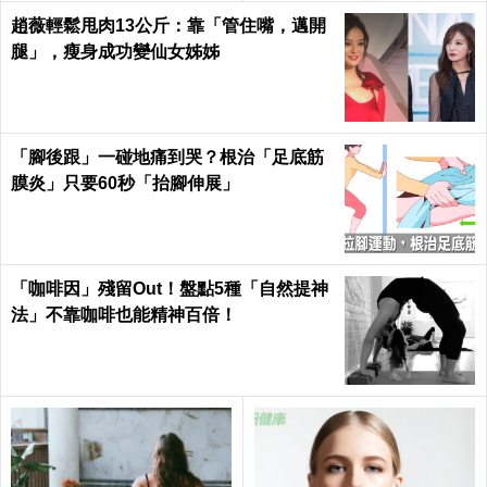
alth
趙薇輕鬆甩肉13公斤：靠「管住嘴，邁開
腿」，瘦身成功變仙女姊姊
「腳後跟」一碰地痛到哭？根治「足底筋
膜炎」只要60秒「抬腳伸展」
「咖啡因」殘留Out！盤點5種「自然提神
法」不靠咖啡也能精神百倍！