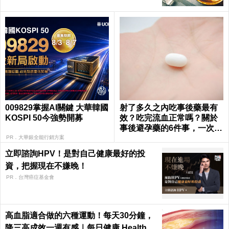
009829掌握AI關鍵 大華韓國
射了多久之內吃事後藥最有
KOSPI 50今強勢開募
效？吃完流血正常嗎？關於
事後避孕藥的6件事，一次報
你知｜每日健康 Health
PR．大華銀全能行銷方案
立即諮詢HPV！是對自己健康最好的投
資，把握現在不嫌晚！
PR．台灣癌症基金會
高血脂適合做的六種運動！每天30分鐘，
降三高成效一週有感｜每日健康 Health