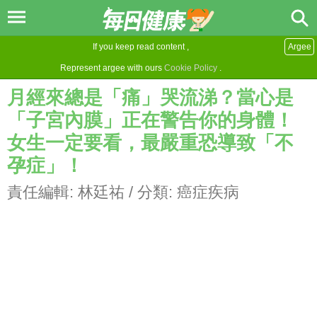
If you keep read content ,
Argee
Represent argee with ours
Cookie Policy
.
月經來總是「痛」哭流涕？當心是
「子宮內膜」正在警告你的身體！
女生一定要看，最嚴重恐導致「不
孕症」！
責任編輯:
林廷祐
/ 分類:
癌症疾病