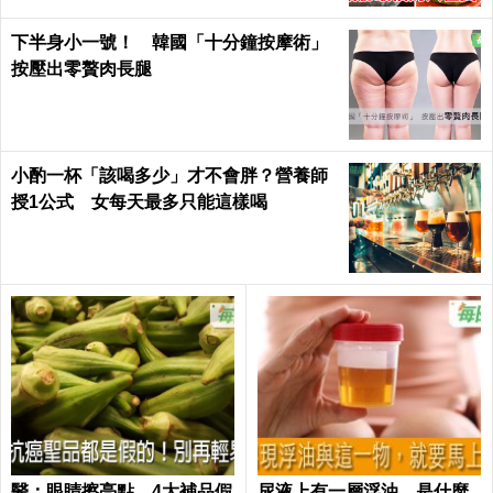
下半身小一號！ 韓國「十分鐘按摩術」
按壓出零贅肉長腿
小酌一杯「該喝多少」才不會胖？營養師
授1公式 女每天最多只能這樣喝
醫：眼睛擦亮點，4大補品假
尿液上有一層浮油，是什麼