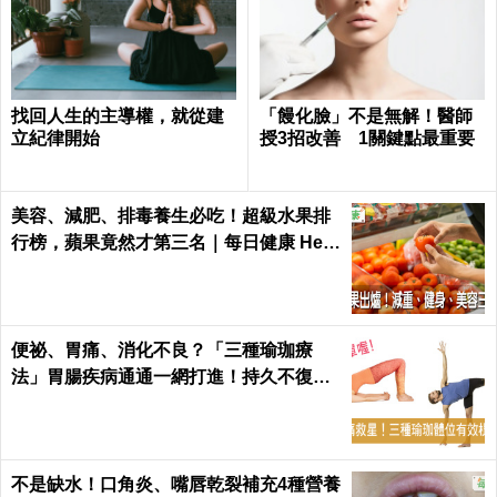
找回人生的主導權，就從建
「饅化臉」不是無解！醫師
立紀律開始
授3招改善 1關鍵點最重要
美容、減肥、排毒養生必吃！超級水果排
行榜，蘋果竟然才第三名｜每日健康 Heal
th
便祕、胃痛、消化不良？「三種瑜珈療
法」胃腸疾病通通一網打進！持久不復
發！
不是缺水！口角炎、嘴唇乾裂補充4種營養