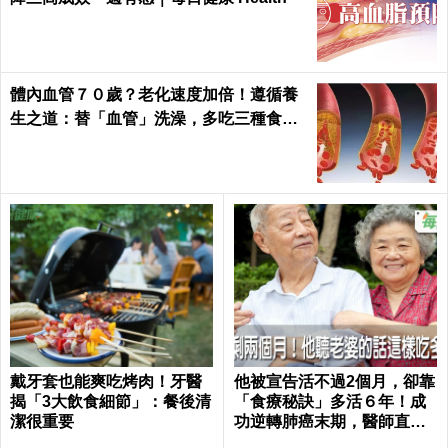
體內血管７０歲？老化速度加倍！遵循養
生之道：替「血管」洗澡，多吃三種食物
化瘀去油｜每日健康Health
戴牙套也能爽吃烤肉！牙醫
他被宣告活不過2個月，卻靠
揭「3大飲食細節」：餐後清
「食療秘訣」多活６年！成
潔很重要
功逆轉肺癌末期，醫師直
呼：不可思議｜每日健康 He