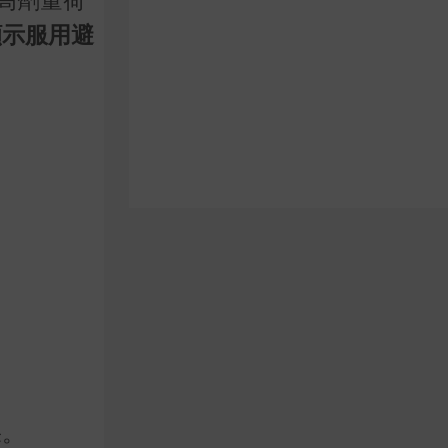
顯示服用避
果。