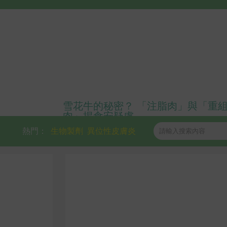
雪花牛的秘密？ 「注脂肉」與「重
肉」揭食安疑慮
熱門：
生物製劑
異位性皮膚炎