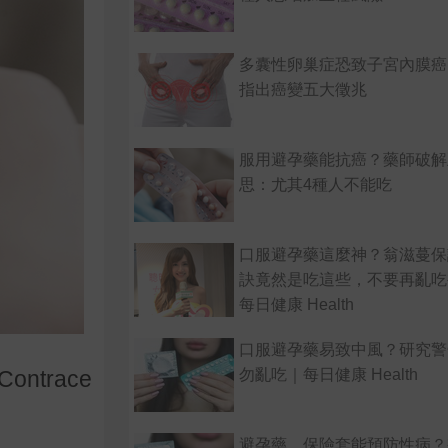
多囊性卵巢症恐致子宮內膜癌
指出癌變五大徵兆
服用避孕藥能抗癌？藥師破解
思：尤其4種人不能吃
口服避孕藥這麼神？翁滋蔓保
訣竟然是吃這些，不要再亂吃
每日健康 Health
口服避孕藥易致中風？研究警
勿亂吃｜每日健康 Health
ntrace
避孕藥、保險套能預防性病？