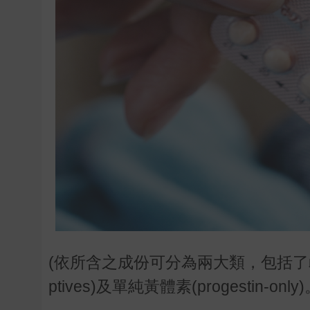
(依所含之成份可分為兩大類，包括了雌激素與黃
ptives)及單純黃體素(progestin-only)