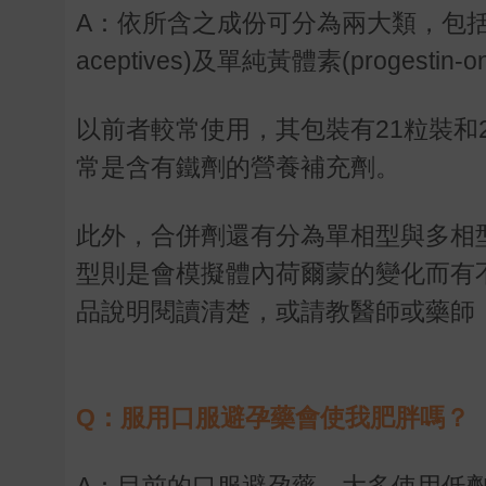
A：依所含之成份可分為兩大類，包括了雌激素
aceptives)及單純黃體素(progestin-o
以前者較常使用，其包裝有21粒裝和2
常是含有鐵劑的營養補充劑。
此外，合併劑還有分為單相型與多相
型則是會模擬體內荷爾蒙的變化而有
品說明閱讀清楚，或請教醫師或藥師
Q：服用口服避孕藥會使我肥胖嗎？
A：目前的口服避孕藥，大多使用低