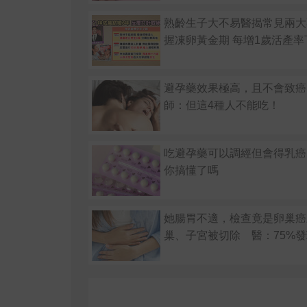
熟齡生子大不易醫揭常見兩大
握凍卵黃金期 每增1歲活產率
避孕藥效果極高，且不會致癌
師：但這4種人不能吃！
吃避孕藥可以調經但會得乳癌
你搞懂了嗎
她腸胃不適，檢查竟是卵巢癌
巢、子宮被切除 醫：75%