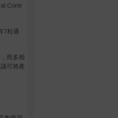
Contr
有7粒通
同，而多相
建議可將產
高劑量荷