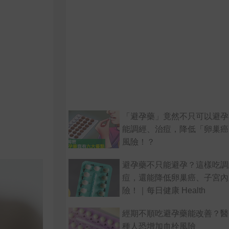
「避孕藥」竟然不只可以避孕
能調經、治痘，降低「卵巢癌
風險！？
避孕藥不只能避孕？這樣吃調
痘，還能降低卵巢癌、子宮內
險！｜每日健康 Health
經期不順吃避孕藥能改善？醫
種人恐增加血栓風險