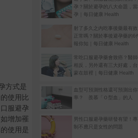
孕？關於避孕的八大命題，當
孕｜每日健康 Health
射了多久之內吃事後藥最有效
正常嗎？關於事後避孕藥的6
報你知｜每日健康 Health
常吃口服避孕藥會致癌？醫師
相反，另外還有三大好處，台
蒙在鼓裡｜每日健康 Health
孕方式是
血型可預測性格還可預測出你
物的使用比
率？ 羨慕「Ｏ型血」的人
用口服避孕
例如增加罹
男性口服避孕藥研發有望！專
制不應只是女性的問題
藥的使用是