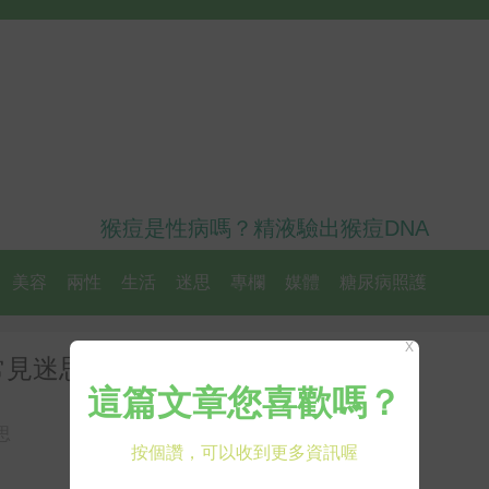
猴痘是性病嗎？精液驗出猴痘DNA
美容
兩性
生活
迷思
專欄
媒體
糖尿病照護
X
見迷思：尤其4種人不能吃
思