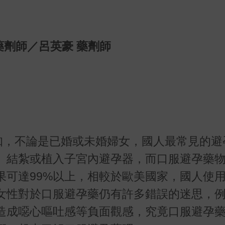
藥劑師／呂英豪 藥劑師
得知，不論是已婚或未婚婦女，國人最常見的避
、結紮或植入子宮內避孕器，而口服避孕藥
果可達99%以上，相較於歐美國家，國人使
女性對於口服避孕藥仍有許多錯誤的迷思，
造成噁心嘔吐感等負面觀感，究竟口服避孕