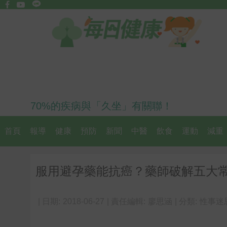
70%的疾病與「久坐」有關聯！
首頁
報導
健康
預防
新聞
中醫
飲食
運動
減重
服用避孕藥能抗癌？藥師破解五大常
| 日期:
2018-06-27
| 責任編輯:
廖思涵
| 分類:
性事迷