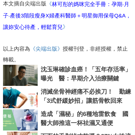
本文摘自尖端出版
《
林可彤的媽咪完全手冊：孕期‧月
子‧產後3階段瘦身X婦產科醫師＋明星御用保母Q&A，
》
讓妳安心待產，輕鬆育兒
以上內容為
《尖端出版
》
授權刊登，非經授權，禁止
轉載。
沈玉琳確診血癌！「五年存活率」
曝光 醫：早期介入治療關鍵
消滅坐骨神經痛不必挨刀！ 勤練
「3式舒緩妙招」讓筋骨軟回來
造成「濕秘」的6種地雷飲食 國
醫大師推這一杯祛濕又通便