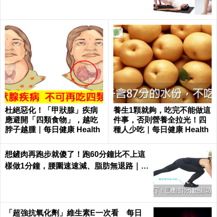
杜絕惡化！「甲狀腺」疾病
養生1顆就夠，吃完不能做這
應避開「四類食物」，越吃
件事，否則營養全拉光！四
脖子越腫｜每日健康 Health
種人少吃｜每日健康 Health
想鏟肉再跑步就傻了！跑60分鐘比不上這
樣做1分鐘，腰圍速速減、脂肪無退路｜每
日健康 Health
「超強抗氧化劑」維生素E一次看 每日