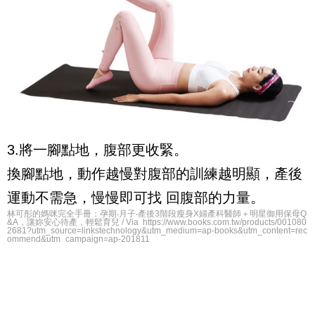
3.將一腳點地，腹部更收緊。
換腳點地，動作越慢對腹部的訓練越明顯，產後
運動不需急，慢慢即可找 回腹部的力量。
林可彤的媽咪完全手冊：孕期‧月子‧產後3階段瘦身X婦產科醫師＋明星御用保母Q
&A，讓妳安心待產，輕鬆育兒 / Via https://www.books.com.tw/products/001080
2681?utm_source=linkstechnology&utm_medium=ap-books&utm_content=rec
ommend&utm_campaign=ap-201811