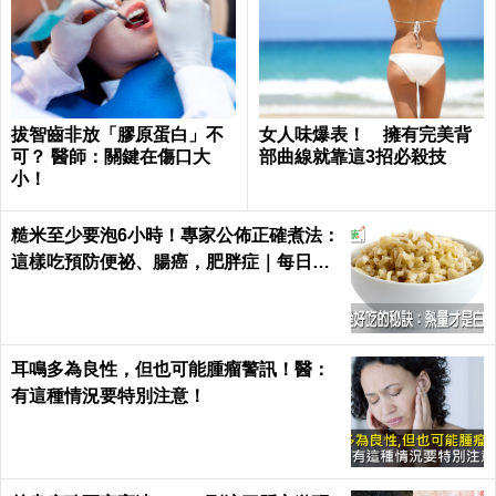
拔智齒非放「膠原蛋白」不
女人味爆表！ 擁有完美背
可？ 醫師：關鍵在傷口大
部曲線就靠這3招必殺技
小！
糙米至少要泡6小時！專家公佈正確煮法：
這樣吃預防便祕、腸癌，肥胖症｜每日健
康 Health
耳鳴多為良性，但也可能腫瘤警訊！醫：
有這種情況要特別注意！