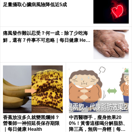
足量攝取心臟病風險降低近5成
痛風發作難以忍受？何一成：除了少吃海
鮮，還有７件事不可忽略｜每日健康 Heal
th
香蕉放沒多久就變黑爛掉？
中西醫聯手，瘦身效果20
營養師一神招延長保存期限
0%！黃耆這樣喝分解脂肪、
｜每日健康 Health
降三高，無病一身輕｜每日