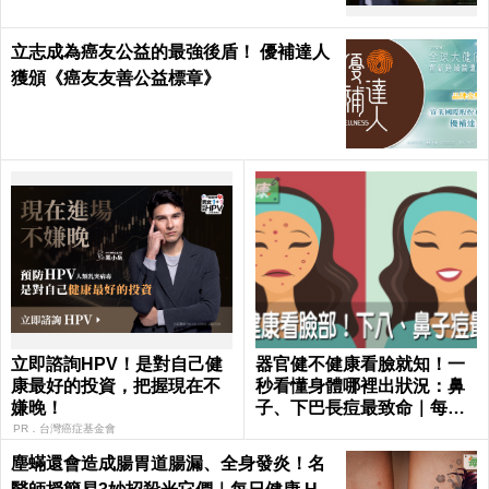
立志成為癌友公益的最強後盾！ 優補達人
獲頒《癌友友善公益標章》
立即諮詢HPV！是對自己健
器官健不健康看臉就知！一
康最好的投資，把握現在不
秒看懂身體哪裡出狀況：鼻
嫌晚！
子、下巴長痘最致命｜每日
健康 Health
PR．台灣癌症基金會
塵蟎還會造成腸胃道腸漏、全身發炎！名