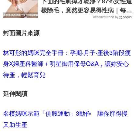
下面的毛剃掉才乾淨？87%女性這
樣除毛，竟然更容易得性病｜每日
Recommended by
健康 Health
封面圖片來源
林可彤的媽咪完全手冊：孕期‧月子‧產後3階段瘦
身X婦產科醫師＋明星御用保母Q&A，讓妳安心
待產，輕鬆育兒
延伸閱讀
名模媽咪示範「側腰運動」3動作 讓你胖得慢
又助生產