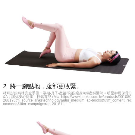
2. 將一腳點地，腹部更收緊。
林可彤的媽咪完全手冊：孕期‧月子‧產後3階段瘦身X婦產科醫師＋明星御用保母Q
&A，讓妳安心待產，輕鬆育兒 / Via https://www.books.com.tw/products/001080
2681?utm_source=linkstechnology&utm_medium=ap-books&utm_content=rec
ommend&utm_campaign=ap-201811