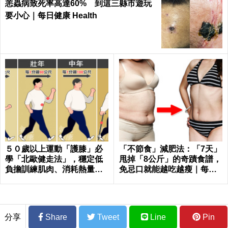
恙蟲病致死率高達60% 到這三縣市遊玩
要小心｜每日健康 Health
５０歲以上運動「護膝」必
「不節食」減肥法：「7天」
學「北歐健走法」，穩定低
甩掉「8公斤」的奇蹟食譜，
負擔訓練肌肉、消耗熱量｜
免忌口就能越吃越瘦｜每日
每日健康Health
健康 Health
分享
Share
Tweet
Line
Pin