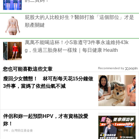
屁股大的人比較好生？醫師打臉「這個部位」才是
順產關鍵
萬萬不能喝這杯！小S靠遵守3件事永遠維持43k
g，生過三胎身材一樣辣｜每日健康 Health
您也可能喜歡這些文章
Recommended by
瘦回少女體態！ 林可彤每天花15分鐘做
3件事，當媽了依然仙氣不減
伴侶和妳一起預防HPV，才有資格說愛
妳！
PR．台灣癌症基金會