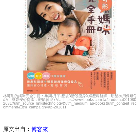
林可彤的媽咪完全手冊：孕期‧月子‧產後3階段瘦身X婦產科醫師＋明星御用保母Q
&A，讓妳安心待產，輕鬆育兒 / Via https://www.books.com.tw/products/001080
2681?utm_source=linkstechnology&utm_medium=ap-books&utm_content=rec
ommend&utm_campaign=ap-201811
原文出自：
博客來