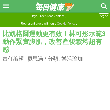
If you keep read content ,
Argee
Represent argee with ours
Cookie Policy
.
比凱格爾運動更有效！林可彤示範3
動作緊實腹肌，改善產後鬆垮超有
感
責任編輯:
廖思涵
/ 分類:
樂活瑜珈