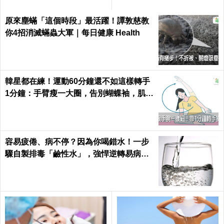
健康 Health
原來塵蟎「這個時段」最活躍！譚敦慈教
你4招消滅蟎蟲大軍｜每日健康 Health
韓星都在練！運動60分鐘還不如這樣轉手
1分鐘：手臂瘦一大圈，告別蝴蝶袖，肌肉
超緊實｜每日健康 Health
容易疲倦、病不停？因為你喝錯水！一步
驟自製排毒「鹼性水」，強悍逆轉易病、
肥胖、酸性體質！