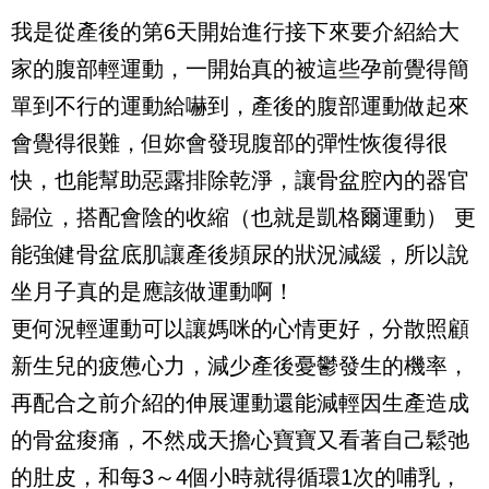
我是從產後的第6天開始進行接下來要介紹給大
家的腹部輕運動，一開始真的被這些孕前覺得簡
單到不行的運動給嚇到，產後的腹部運動做起來
會覺得很難，但妳會發現腹部的彈性恢復得很
快，也能幫助惡露排除乾淨，讓骨盆腔內的器官
歸位，搭配會陰的收縮（也就是凱格爾運動） 更
能強健骨盆底肌讓產後頻尿的狀況減緩，所以說
坐月子真的是應該做運動啊！
更何況輕運動可以讓媽咪的心情更好，分散照顧
新生兒的疲憊心力，減少產後憂鬱發生的機率，
再配合之前介紹的伸展運動還能減輕因生產造成
的骨盆痠痛，不然成天擔心寶寶又看著自己鬆弛
的肚皮，和每3～4個小時就得循環1次的哺乳，