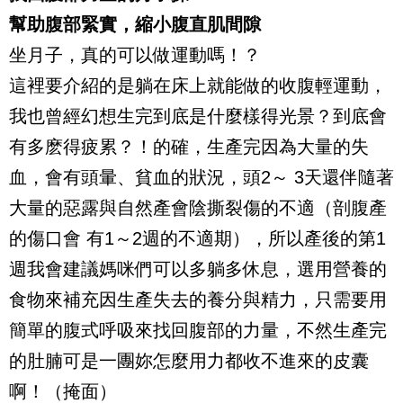
幫助腹部緊實，縮小腹直肌間隙
坐月子，真的可以做運動嗎！？
這裡要介紹的是躺在床上就能做的收腹輕運動，
我也曾經幻想生完到底是什麼樣得光景？到底會
有多麽得疲累？！的確，生產完因為大量的失
血，會有頭暈、貧血的狀況，頭2～ 3天還伴隨著
大量的惡露與自然產會陰撕裂傷的不適（剖腹產
的傷口會 有1～2週的不適期），所以產後的第1
週我會建議媽咪們可以多躺多休息，選用營養的
食物來補充因生產失去的養分與精力，只需要用
簡單的腹式呼吸來找回腹部的力量，不然生產完
的肚腩可是一團妳怎麼用力都收不進來的皮囊
啊！（掩面）