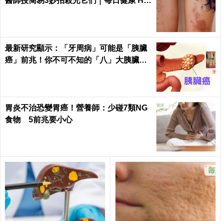
醫師授簡易3妙招殺光它們｜每日健康 He
alth
最新研究顯示：「牙周病」可能是「胰臟
癌」前兆！你不可不知的「八」大胰臟癌
警訊！
胃炎不治恐變胃癌！營養師：少碰7類NG
食物 5前兆要小心