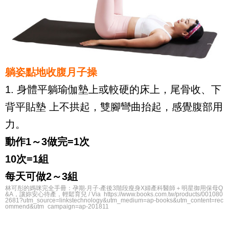
躺姿點地收腹月子操
1. 身體平躺瑜伽墊上或較硬的床上，尾骨收、下
背平貼墊 上不拱起，雙腳彎曲抬起，感覺腹部用
力。
動作1～3做完=1次
10次=1組
每天可做2～3組
林可彤的媽咪完全手冊：孕期‧月子‧產後3階段瘦身X婦產科醫師＋明星御用保母Q
&A，讓妳安心待產，輕鬆育兒 / Via https://www.books.com.tw/products/001080
2681?utm_source=linkstechnology&utm_medium=ap-books&utm_content=rec
ommend&utm_campaign=ap-201811