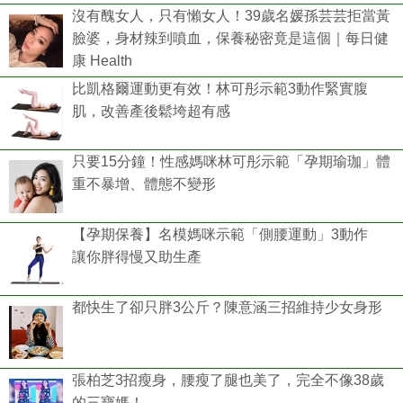
沒有醜女人，只有懶女人！39歲名媛孫芸芸拒當黃
臉婆，身材辣到噴血，保養秘密竟是這個｜每日健
康 Health
比凱格爾運動更有效！林可彤示範3動作緊實腹
肌，改善產後鬆垮超有感
只要15分鐘！性感媽咪林可彤示範「孕期瑜珈」體
重不暴增、體態不變形
【孕期保養】名模媽咪示範「側腰運動」3動作
讓你胖得慢又助生產
都快生了卻只胖3公斤？陳意涵三招維持少女身形
張柏芝3招瘦身，腰瘦了腿也美了，完全不像38歲
的三寶媽！