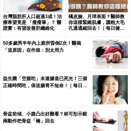
台灣脂肪肝人口超過3成！治
橘皮臉、月球表面？醫師教
療希望竟是 「瘦瘦筆」？ 醫
你這樣緊緻肌膚，讓粗大毛
證實：有望改善肝纖維化
孔通通縮回去！｜每日健康
Health
50多歲男半年內上廁所昏倒2次！醫揭
「這原因」在作祟：別太用力
益生菌「空腹吃」未達腸道已死光！三個
正確時間吃，保送腸胃不短命！｜每日健
康Health
骨盆前傾、小腹凸出好難看？林可彤示範
兩動作把骨盆「橋」回去