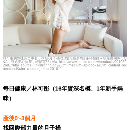
林可彤的媽咪完全手冊：孕期‧月子‧產後3階段瘦身X婦產科醫師＋明星御用保母Q
&A，讓妳安心待產，輕鬆育兒 / Via https://www.books.com.tw/products/001080
2681?utm_source=linkstechnology&utm_medium=ap-books&utm_content=rec
ommend&utm_campaign=ap-201811
每日健康／林可彤（16年資深名模、1年新手媽
咪）
產後0~3個月
找回腹部力量的月子操