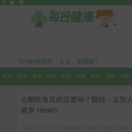
70%的疾病與「久坐」有關聯！
首頁
報導
健康
預防
新聞
中醫
飲食
運動
減重
生酮飲食真的這麼神？醫師：這類
健康 Health
| 日期:
2017-07-31
| 責任編輯:
張容瑄
| 分類:
三高飲