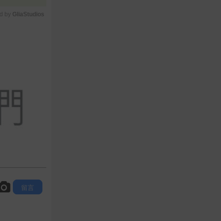
d by 
GliaStudios
M