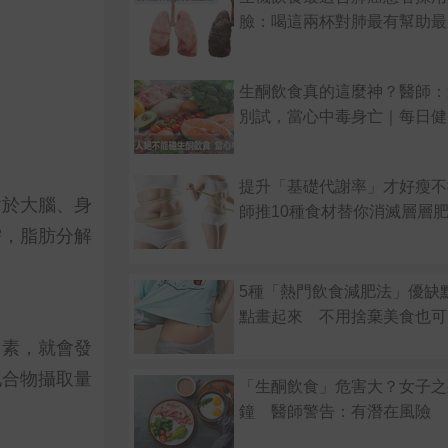
臉：喝這兩杯對肺最有幫助最
生酮飲食真的這麼神？醫師：
別試，當心中毒身亡｜每日健康 
提升「基礎代謝率」才好瘦不
對於大腦、身
師推10種食材替你消滅層層
需，脂肪分解
5種「熱門飲食減肥法」優缺
點畫起來 不用捨棄美食也可
島素，就會發
化合物攝取量
「生酮飲食」危害大？女子之
鐘 醫師警告：有潛在風險