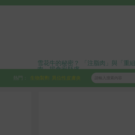
雪花牛的秘密？ 「注脂肉」與「重
肉」揭食安疑慮
熱門：
生物製劑
異位性皮膚炎