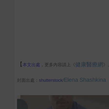
【
健康醫療網
本文出處
，更多內容請上《
》
Elena Shashkina
封面出處：
shutterstock
/