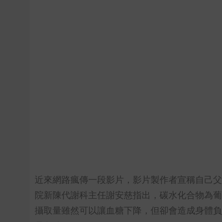
近來網路瘋傳一段影片，影片製作者宣稱自己父
院新陳代謝科主任謝安慈指出，碳水化合物為葡
攝取量雖然可以讓血糖下降，但卻會造成身體負