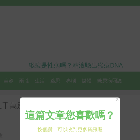
猴痘是性病嗎？精液驗出猴痘DNA
美容
兩性
生活
迷思
專欄
媒體
糖尿病照護
X
人千萬別試，當心中毒身亡｜每日
食