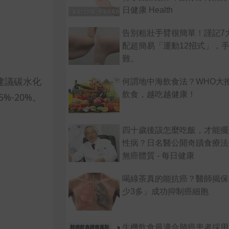
日健康 Health
告別粗壯手臂很簡單！謹記7
配超簡易「運動12招式」，
難。
建議碳水化
何謂地中海飲食法？WHO大
飲食，越吃越健康！
%-20%。
四十歲後該怎麼吃飯，才能擺
性病？日名醫公開奇蹟食療法
無癌體質 - 每日健康
喝綠茶真的能抗癌？醫師揭保
少3多」成功抑制癌細胞
生機飲食最適合肺癌患者採用