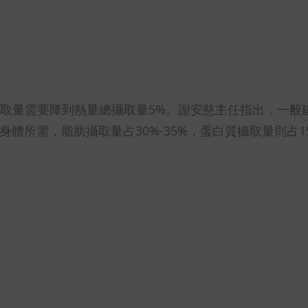
取量需要降到熱量總攝取量5%。謝安慈主任指出，一般
體所需，脂肪攝取量占30%-35%，蛋白質攝取量則占15