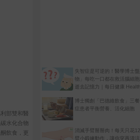
失智症是可逆的！醫學博士盤
物」每吃一口都在救活腦細胞
逝去記憶力｜每日健康 Healt
博士獨創「巴德維飲食」三餐
症患者平衡營養、活化細胞
福利部雙和醫
低碳水化合物
消滅手臂掰掰肉！每天只花1
生酮飲食，更
臂小鍛練動作，讓你穿再清涼