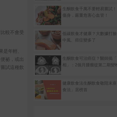
生酮飲食千萬不要輕易嘗試！
傷身，嚴重危害心血管！
才比較不會受
低碳飲食才健康？大數據打臉
中風、癌症變多了
果是年輕、
、便祕，或出
生酮飲食可治癌症？醫師揭「
相」：2個月腫瘤從第二期變
要嘗試這種飲
健康飲食法生酮飲食敬陪末座
食法」居榜首