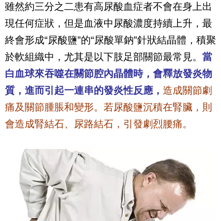
雖然約三分之二患有高尿酸血症者不會在身上出
現任何症狀，但是血液中尿酸濃度持續上升，最
終會形成“尿酸鹽”的“尿酸單鈉”針狀結晶體，積聚
於軟組織中，尤其是以下肢足部關節最常見。
當
白血球來吞噬在關節腔內晶體時，會釋放發炎物
質，進而引起一連串的發炎性反應，
造成關節劇
痛及關節腫脹和變形。若尿酸鹽沉積在腎臟，則
會造成腎結石、尿路結石，引發劇烈腰痛。