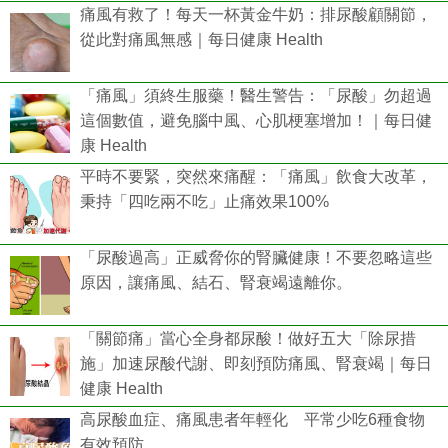
痛風有救了！每天一杯黃金牛奶：排尿酸顧關節，
從此對痛風無感｜每日健康 Health
「痛風」須終生服藥！醫生警告：「尿酸」勿超過
這個數值，避免腦中風、心肌梗塞增加！｜每日健
康 Health
平時不要緊，突然來痛醒：「痛風」飲食大改革，
秉持「四吃兩不吃」止痛效果100%
「尿酸過高」正威脅你的腎臟健康！不要忽略這些
原因，讓痛風、結石、腎衰竭遠離你。
「關節痛」當心全身都尿酸！做好五大「除尿措
施」加速尿酸代謝、即刻預防痛風、腎衰竭｜每日
健康 Health
高尿酸血症、痛風患者年輕化 平常少吃6種食物
有效預防