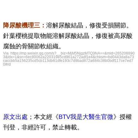
降尿酸機理三：
溶解尿酸結晶，修復受損關節。
針葉櫻桃提取物能溶解尿酸結晶，修復被高尿酸
腐蝕的骨關節軟組織。
Via https://mp.weixin.qq.com/s?__biz=MjM5NjgzMTQ3NA==&mid=265208890
3&idx=1&sn=6ec80062a220319e5cd961a272adf1e4&chksm=bd0443da8a73
caccbb5a156235cd5cb113db81dfe193c7d9bad872a684c38b0bdf117ce7ed7
0#rd
原文出處
；本文經《
BTV我是大醫生官微
》授權
刊登，非經許可，禁止轉載。