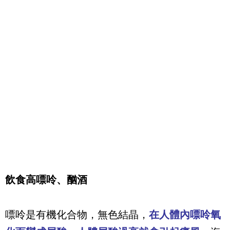
飲食高嘌呤、酗酒
嘌呤是有機化合物，無色結晶，
在人體內嘌呤氧