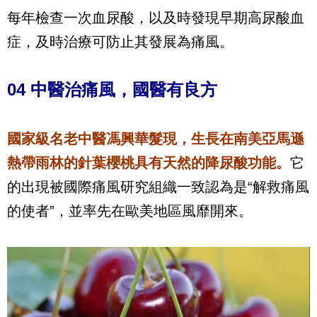
每年檢查一次血尿酸，以及時發現早期高尿酸血
症，及時治療可防止其發展為痛風。
04 中醫治痛風，國醫有良方
國家級名老中醫馮興華髮現，生長在南美亞馬遜
熱帶雨林的針葉櫻桃具有天然的降尿酸功能。
它
的出現被國際痛風研究組織一致認為是“解救痛風
的使者”，並率先在歐美地區風靡開來。