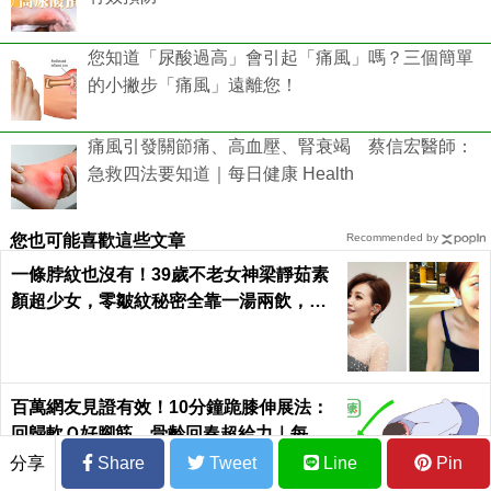
您知道「尿酸過高」會引起「痛風」嗎？三個簡單
的小撇步「痛風」遠離您！
痛風引發關節痛、高血壓、腎衰竭 蔡信宏醫師：
急救四法要知道｜每日健康 Health
您也可能喜歡這些文章
Recommended by
一條脖紋也沒有！39歲不老女神梁靜茹素
顏超少女，零皺紋秘密全靠一湯兩飲，熬
夜疲憊一顆痘痘也不長｜每日健康 Health
百萬網友見證有效！10分鐘跪膝伸展法：
回歸軟Ｑ好腳筋、骨齡回春超給力｜每日
健康 Health
分享
Share
Tweet
Line
Pin