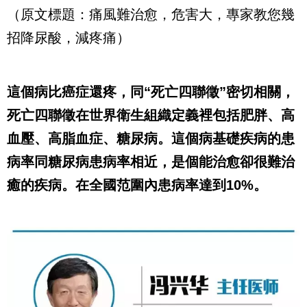
（原文標題：痛風難治愈，危害大，專家教您幾
招降尿酸，減疼痛）
這個病比癌症還疼，同“死亡四聯徵”密切相關，
死亡四聯徵在世界衛生組織定義裡包括肥胖、高
血壓、高脂血症、糖尿病。這個病基礎疾病的患
病率同糖尿病患病率相近，是個能治愈卻很難治
癒的疾病。在全國范圍內患病率達到10%。