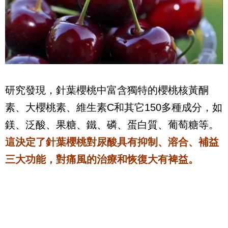
研究發現，針葉櫻桃中富含獨特的櫻桃核黃酮
素、大櫻桃素、維生素C和其它150多種成分，如
鎂、泛酸、果糖、鐵、磷、蛋白質、葡萄糖等。
這決定了針葉櫻桃對尿酸具有抑制、溶合、補益
三大功能，對痛風的治療和恢復大有裨益。