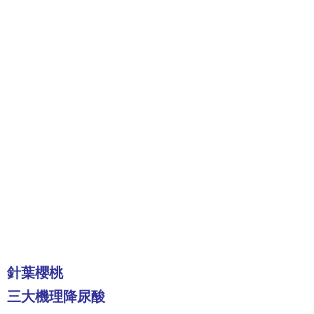
針葉櫻桃
三大機理降尿酸