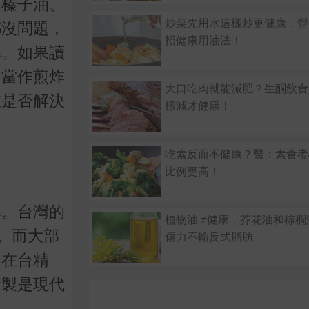
、榛子油、
炒菜先用水這樣炒更健康，營
都沒問題，
招健康用油法！
準。如果讀
們當作煎炸
大口吃肉就能減肥？生酮飲食
在是否解決
樣減才健康！
吃素反而不健康？醫：素食者
比例更高！
準。台灣的
植物油 ≠健康，芥花油和棕
。而大部
傷力不輸反式脂肪
油在台精
精製是現代