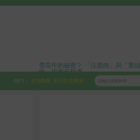
雪花牛的秘密？ 「注脂肉」與「重
肉」揭食安疑慮
熱門：
生物製劑
異位性皮膚炎