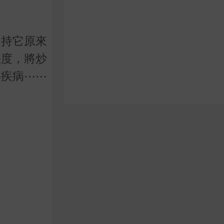
保持它原來
幾度，將炒
科疾病⋯⋯