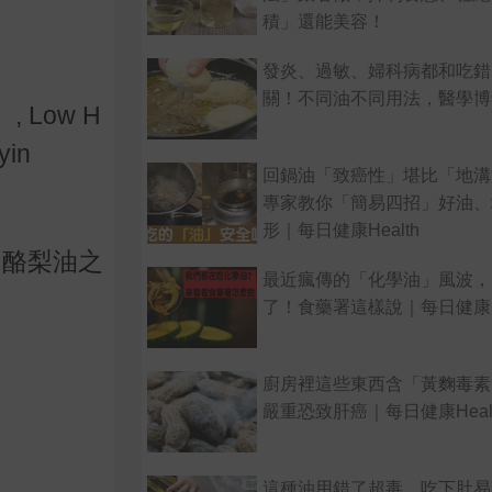
積」還能美容！
發炎、過敏、婦科病都和吃錯
關！不同油不同用法，醫學博
, Low H
yin
回鍋油「致癌性」堪比「地溝
專家教你「簡易四招」好油、
形｜每日健康Health
、酪梨油之
最近瘋傳的「化學油」風波，
了！食藥署這樣說｜每日健康He
廚房裡這些東西含「黃麴毒
嚴重恐致肝癌｜每日健康Heal
這種油用錯了超毒，吃下肚易