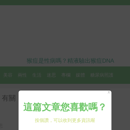
猴痘是性病嗎？精液驗出猴痘DNA
美容
兩性
生活
迷思
專欄
媒體
糖尿病照護
X
」有關！不同油不同用法，醫學博
思