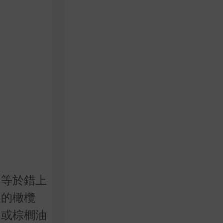
，等於錯上
製的橄欖
油或棕櫚油