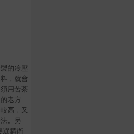
精製的冷壓
味料，就會
必須用苦茶
人的老方
本較高，又
飪法。另
要選購衛