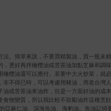
方法。簡單來說，不要買精製油，買一瓶未
的，燙好再拌橄欖油或苦茶油加點芝麻和調
用橄欖油還可以應付。若要中大火炒菜，就
，非不得已時，可以考慮用豬油，用老台灣
子油或苦茶油來油炸，但是一方面好油的成
使食物變質，所以我比較不鼓勵油炸這種烹
3的亞麻仁油、深海魚油、海豹油。魚油記得