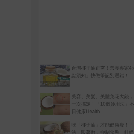
台灣椰子油正夯！營養專家4
點須知」快做筆記別選錯！
美容、美髮、美體免花大錢，
一次搞定！「10個妙用法」
日健康Health
吃「椰子油」才能健康瘦！「
法」跟著做，抑制食慾、杜絕