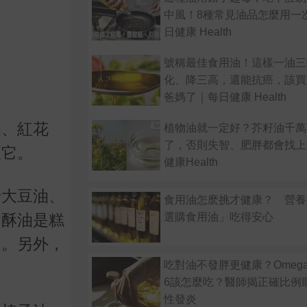
中風！8種常見油品怎麼用一
日健康 Health
號稱最佳食用油！這樣一油三
化、降三高，還能抗癌，該買
爸媽了｜每日健康 Health
油、紅花
植物油就一定好？芥籽油千萬
了，否則失智、肥胖都會找上
壞它。
健康Health
括大豆油、
食用油怎麽挑才健康？ 營養
選購食用油」吃得安心
。酥油是糕
用。另外，
吃對油不發胖更健康？Omega
6該怎麼吃？醫師揭正確比例
性發炎