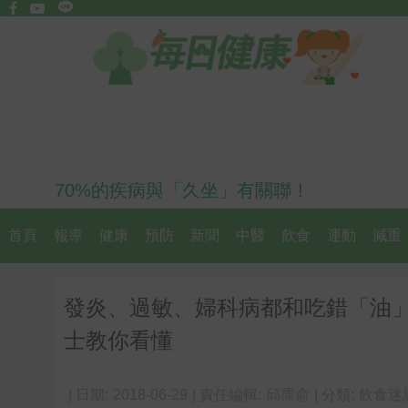
70%的疾病與「久坐」有關聯！
首頁
報導
健康
預防
新聞
中醫
飲食
運動
減重
發炎、過敏、婦科病都和吃錯「油
士教你看懂
| 日期:
2018-06-29
| 責任編輯:
邱霈俞
| 分類:
飲食迷