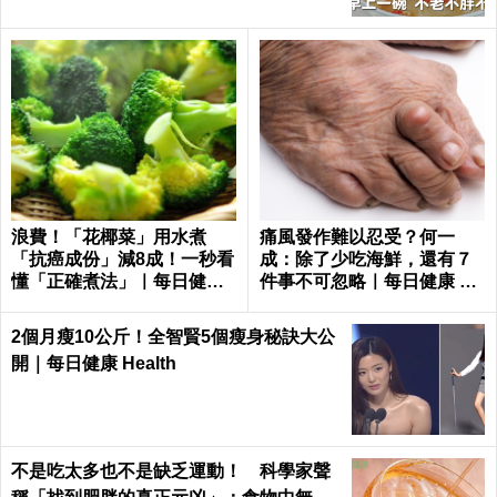
浪費！「花椰菜」用水煮
痛風發作難以忍受？何一
「抗癌成份」減8成！一秒看
成：除了少吃海鮮，還有７
懂「正確煮法」｜每日健康
件事不可忽略｜每日健康 He
Health
alth
2個月瘦10公斤！全智賢5個瘦身秘訣大公
開｜每日健康 Health
不是吃太多也不是缺乏運動！ 科學家聲