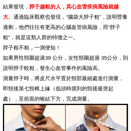
結果發現，
脖子越粗的人，其心血管疾病風險就越
大
。通過臨床觀察也發現，“腦袋大脖子粗”，說明營養
過剩，他們往往有更高的心腦血管病風險，而“脖子
粗”，就是這類人群的特徵之一。
脖子粗不粗，一測便知！
如果男性頸圍超過39 公分，女性頸圍超過 35公分，則
說明脖子較粗，發生心血管事件的風險高。
測量脖子時，將皮尺水平置於頸部最細處進行測量，
即頸後第七頸椎上緣（低頭時摸到的頸後最突起
處），至前面的喉結下方，完成測量。