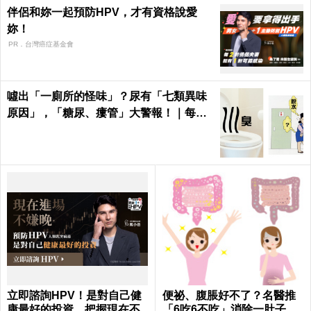
伴侶和妳一起預防HPV，才有資格說愛
妳！
PR．台灣癌症基金會
噓出「一廁所的怪味」？尿有「七類異味
原因」，「糖尿、瘻管」大警報！｜每日
健康Health
立即諮詢HPV！是對自己健
便祕、腹脹好不了？名醫推
康最好的投資，把握現在不
「6吃6不吃」消除一肚子