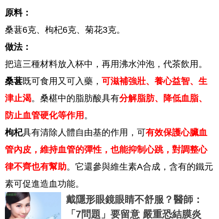
原料：
桑葚6克、枸杞6克、菊花3克。
做法：
把這三種材料放入杯中，再用沸水沖泡，代茶飲用。
桑葚
既可食用又可入藥，
可滋補強壯、養心益智、生
津止渴
。桑椹中的脂肪酸具有
分解脂肪、降低血脂、
防止血管硬化等作用
。
枸杞
具有清除人體自由基的作用，可
有效保護心臟血
管內皮，維持血管的彈性，也能抑制心跳，對調整心
律不齊也有幫助
。它還參與維生素A合成，含有的鐵元
素可促進造血功能。
戴隱形眼鏡眼睛不舒服？醫師：
「7問題」要留意 嚴重恐結膜炎