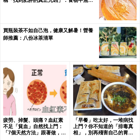
稱「找到肥胖的真正元凶」：食物中無處
不在
買瓶裝茶不如自己泡，健康又解暑！營養
師推薦：八份冰茶清單
疲勞、掉髮、頭痛？血紅素
「早餐」吃太好，一堆病找
不足「貧血」自然找上門：
上門？你不知道的「排毒真
「7個天然方法」跟著做，杜
相」，別再殘害自己的胃
絕貧血只要一種水果！
了！