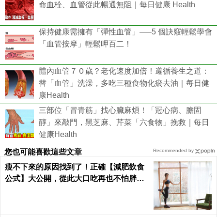
命血栓、血管從此暢通無阻｜每日健康 Health
保持健康需擁有「彈性血管」—–5 個訣竅輕鬆學會
「血管按摩」輕鬆呷百二！
體內血管７０歲？老化速度加倍！遵循養生之道：
替「血管」洗澡，多吃三種食物化瘀去油｜每日健
康Health
三部位「冒青筋」找心臟麻煩！「冠心病、膽固
醇」來敲門，黑芝麻、芹菜「六食物」挽救｜每日
健康Health
您也可能喜歡這些文章
Recommended by
瘦不下來的原因找到了！正確【減肥飲食
公式】大公開，從此大口吃再也不怕胖！
｜每日健康Health