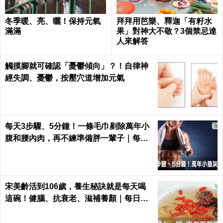
冬季暖、亮、曬！保持元氣
拜拜用芭樂、釋迦「有籽水
滿滿
果」對神大不敬？3個禁忌達
人來解答
觸摸腳就可確認「憂鬱傾向」？！自律神
經失調、憂鬱，按壓穴道增加元氣
每天3步驟、5分鐘！一條毛巾剷除萬年小
腹和腰內肉，再不練準備胖一輩子｜每日
健康 Health
宋美齡活到106歲，養生秘訣就是每天喝
這碗！健腦、抗衰老、滋補養顏｜每日健
康 Health