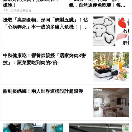
嫌晚！
氣，自然通便免吃藥｜每日
健康 Health
PR．台灣癌症基金會
攝取「高鈉食物」形同「醃製五臟」！佔
「心病猝死」率一成的多鹽六危機！｜每
日健康 Health
中秋健康吃！營養師親授「居家烤肉3密
技」：蔬菜要吃到肉的2倍
甜到長螞蟻！兩人世界這樣設計超浪漫