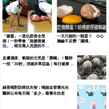
「膝蓋」一退化筋骨全受
一天只能吃一顆蛋？ 小心
損！一秒學會「跪膝復健
膽鹼不足變「腦殘」
法」，兩百萬人見證的不老
伸展術｜每日健康 Health
皮膚濕疹、氣喘的元兇是「塵蟎」！醫師
一招「30秒」消滅床單惡蟲｜每日健康 H
ealth
綠茶喝對防癌抗失智；喝錯血管壞光光
醫師公布每天喝「多少」最養生抗老