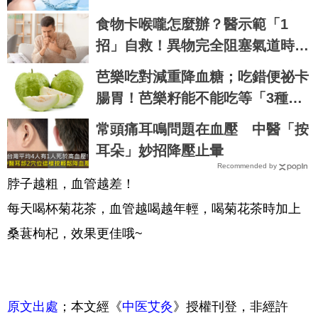
食物卡喉嚨怎麼辦？醫示範「1
招」自救！異物完全阻塞氣道時…
要這樣做
芭樂吃對減重降血糖；吃錯便祕卡
腸胃！芭樂籽能不能吃等「3種吃
法」一次公開｜每日健康 Health
常頭痛耳鳴問題在血壓 中醫「按
耳朵」妙招降壓止暈
Recommended by
脖子越粗，血管越差！
每天喝杯菊花茶，血管越喝越年輕，喝菊花茶時加上
桑葚枸杞，效果更佳哦~
原文出處
；本文經《
中医艾灸
》授權刊登，非經許