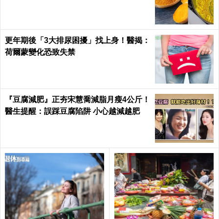
必學｜每日健康Health
更年期後「3大排尿困擾」找上身！醫揭：
荷爾蒙變化恐致失禁
『豆腐減肥』正夯宋慧喬減脂月瘦4公斤！
醫生提醒：誤踩豆腐陷阱 小心越減越肥