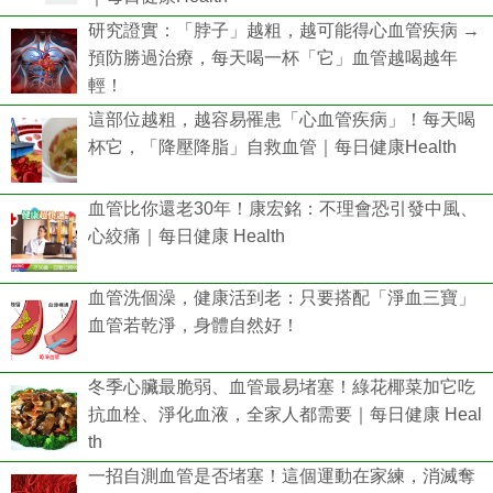
研究證實：「脖子」越粗，越可能得心血管疾病 →
預防勝過治療，每天喝一杯「它」血管越喝越年
輕！
這部位越粗，越容易罹患「心血管疾病」！每天喝
杯它，「降壓降脂」自救血管｜每日健康Health
血管比你還老30年！康宏銘：不理會恐引發中風、
心絞痛｜每日健康 Health
血管洗個澡，健康活到老：只要搭配「淨血三寶」
血管若乾淨，身體自然好！
冬季心臟最脆弱、血管最易堵塞！綠花椰菜加它吃
抗血栓、淨化血液，全家人都需要｜每日健康 Heal
th
一招自測血管是否堵塞！這個運動在家練，消滅奪