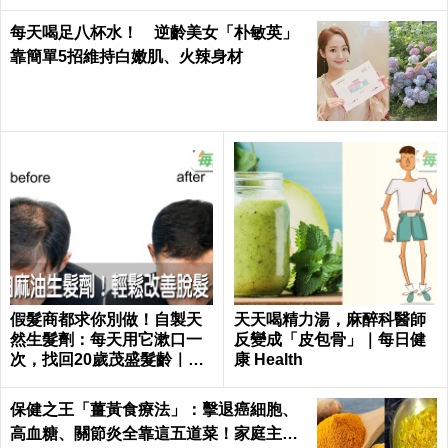
每天喝足八杯水！ 逆齡美女「朴敏英」
靠簡單5招維持白嫩肌、火辣身材
假髮商都求你別做！自製天
天天喝精力湯，麻醉科醫師
然生髮劑：每天用它漱口一
反變成「皮包骨」｜每日健
次，找回20歲茂盛髮齡｜每
康 Health
日健康 Health
保健之王「薑黃食療法」：擊退癌細胞、
高血糖、關節炎全靠這五道菜！家庭主婦