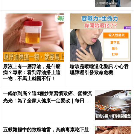
尿液上有一層浮油，是什麼
嗆咳是喉嚨退化警訊 小心吞
病？專家：看到浮油搭上這
嚥障礙引發致命危機
一物，不馬上就醫不行！
一鍋炒到底？這4種炒菜習慣致癌、營養流
光光！為了全家人健康一定要改｜每日健
康 Health
五穀雜糧中的致癌地雷，黃麴毒素吃下肚