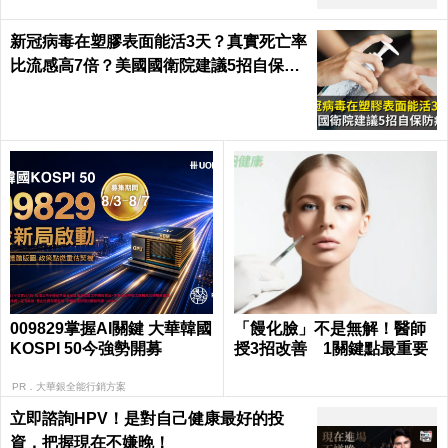
新冠病毒在塑膠表面能活3天？真實死亡率
比流感高7倍？美國國衛院建議5招自保防
病毒
009829掌握AI關鍵 大華韓國
「饅化臉」不是無解！醫師
KOSPI 50今強勢開募
授3招改善 1關鍵點最重要
PR．大華銀全能行銷方案
立即諮詢HPV！是對自己健康最好的投
資，把握現在不嫌晚！