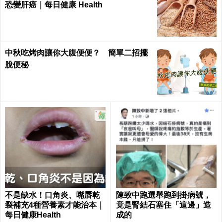
恐變肝癌｜每日健康 Health
中秋吃烤肉讓你大腹便便？ 簡單二招擺
脫便秘
不是缺水！口角炎、嘴唇乾
陳致中跑選舉跑到掛病號，
裂補充4種營養素才能治本｜
竟是腎結石塞住「這邊」造
每日健康Health
成的