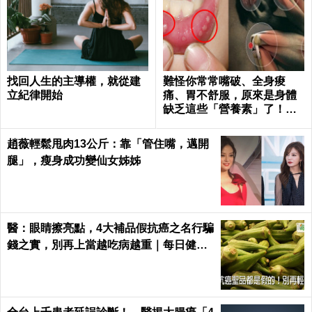
找回人生的主導權，就從建
難怪你常常嘴破、全身痠
立紀律開始
痛、胃不舒服，原來是身體
缺乏這些「營養素」了！｜
每日健康 Health
趙薇輕鬆甩肉13公斤：靠「管住嘴，邁開
腿」，瘦身成功變仙女姊姊
醫：眼睛擦亮點，4大補品假抗癌之名行騙
錢之實，別再上當越吃病越重｜每日健康
Health