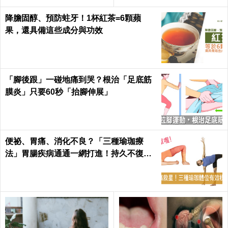
降膽固醇、預防蛀牙！1杯紅茶=6顆蘋
果，還具備這些成分與功效
「腳後跟」一碰地痛到哭？根治「足底筋
膜炎」只要60秒「抬腳伸展」
便祕、胃痛、消化不良？「三種瑜珈療
法」胃腸疾病通通一網打進！持久不復
發！