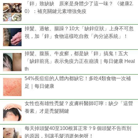
「鋅」致缺缺 原來是身體少了這一味？ 《健康2.
0》：補充關鍵元素增強免疫
掉髮、過敏、腸躁？10大「缺鋅症狀」上身不可忽
視，加「鋅」食物這樣吃自救「內分泌系統」！
掉髮、腹脹、牛皮癬，都是缺「鋅」搞鬼！五大
「缺鋅前兆」表示免疫力正在崩潰｜每日健康 Heal
th
54%長痘痘的人體內都缺它！多吃4類食物一次補
足｜每日健康
女性也有雄性禿髮？皮膚科醫師叮嚀：缺少「這營
養素」才是禿髮關鍵
每天掉頭髮40至100根算正常？9 個頭髮不告而別
的原因，別讓毛髮消逝匆匆呀！