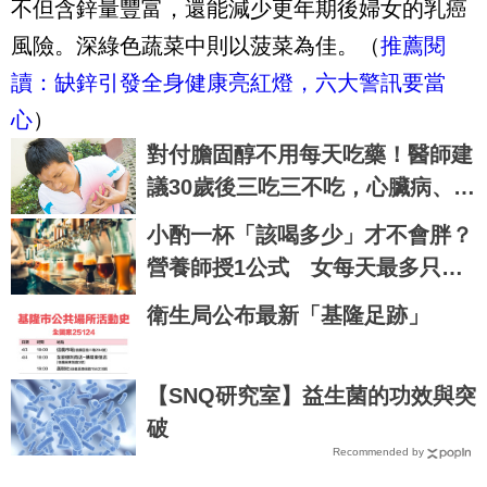
不但含鋅量豐富，還能減少更年期後婦女的乳癌
風險。深綠色蔬菜中則以菠菜為佳。
（
推薦閱
讀：缺鋅引發全身健康亮紅燈，六大警訊要當
心
）
對付膽固醇不用每天吃藥！醫師建
議30歲後三吃三不吃，心臟病、心
肌梗塞拒門外｜每日健康 Health
小酌一杯「該喝多少」才不會胖？
營養師授1公式 女每天最多只能
這樣喝
衛生局公布最新「基隆足跡」
【SNQ研究室】益生菌的功效與突
破
Recommended by