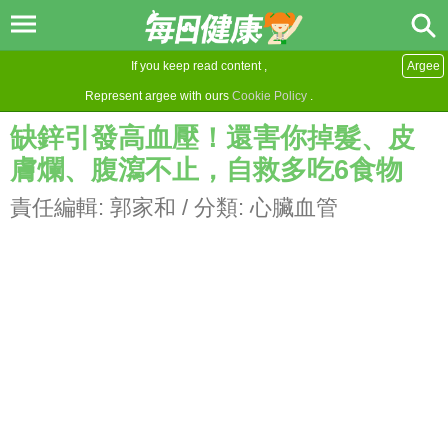
If you keep read content ,
Argee
Represent argee with ours
Cookie Policy
.
缺鋅引發高血壓！還害你掉髮、皮
膚爛、腹瀉不止，自救多吃6食物
責任編輯:
郭家和
/ 分類:
心臟血管