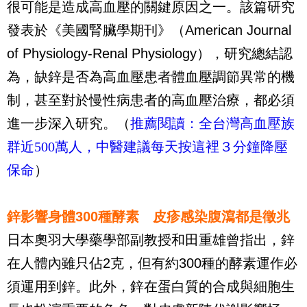
很可能是造成高血壓的關鍵原因之一。該篇研究
發表於《美國腎臟學期刊》（
American Journal
of Physiology-Renal Physiology
），研究總結認
為，缺鋅是否為高血壓患者體血壓調節異常的機
制，甚至對於慢性病患者的高血壓治療，都必須
進一步深入研究。（
推薦閱讀：全台灣高血壓族
群近500萬人，中醫建議每天按這裡３分鐘降壓
保命
）
鋅影響身體300種酵素 皮疹感染腹瀉都是徵兆
日本奧羽大學藥學部副教授和田重雄曾指出，鋅
在人體內雖只佔
2
克，但有約
300
種的酵素運作必
須運用到鋅。此外，鋅在蛋白質的合成與細胞生