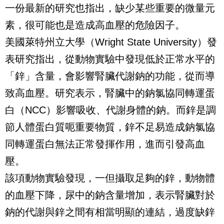
一份最新的研究也指出，缺少某些重要的微量元
素，很可能也是造成高血壓的危險因子。
美國萊特州立大學（
Wright State University
）發
表研究指出，從動物實驗中發現低於正常水平的
「鋅」含量，會影響腎臟代謝鈉的功能，從而導
致高血壓。研究表示，腎臟中的鈉氯協同轉運蛋
白（
NCC
）影響吸收、代謝身體的鈉。而鋅是調
節人體蛋白質呃重要物質，鋅不足易造成鈉氯協
同轉運蛋白無法正常發揮作用，進而引發高血
壓。
該項動物實驗發現，一但攝取足夠的鋅，動物體
的血壓下降，尿中的鈉含量增加，表示腎臟對於
鈉的代謝與鋅之間有相當明顯的連結，過度缺鋅