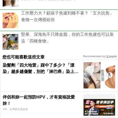
工作壓力大？顧孩子焦慮到睡不著？「五大抗焦」
食物一次傳授給你
堅果、深海魚不只降血脂，你的工作焦慮也可以靠
這「四種食物」
您也可能喜歡這些文章
Recommended by
染髮劑「四大地雷」踩中了多少？「漂
染」越多越傷髮，別把「淋巴癌」染上
身！｜每日健康Health
伴侶和妳一起預防HPV，才有資格說愛
妳！
PR．台灣癌症基金會