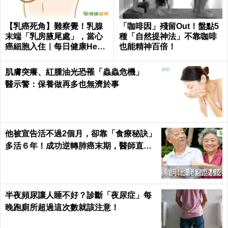
【乳癌死角】難察覺！乳腺
「咖啡因」殘留Out！盤點5
末端「乳房腋尾處」，當心
種「自然提神法」不靠咖啡
癌細胞入住｜每日健康Healt
也能精神百倍！
h
肌膚突癢、紅腫油光恐罹「蟲蟲危機」
醫示警：保養做再多也無濟於事
他被宣告活不過2個月，卻靠「食療秘訣」
多活６年！成功逆轉肺癌末期，醫師直
呼：不可思議｜每日健康 Health
半夜頻尿讓人睡不好？診斷「夜尿症」每
晚跑廁所超過這次數就該注意！