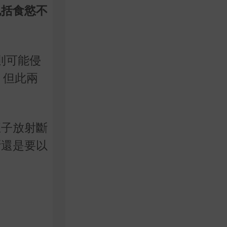
包括食慾不
則可能侵
，但此兩
正子放射斷
斷還是要以