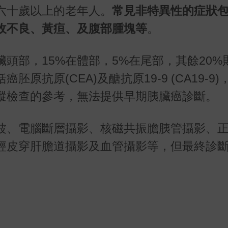
六十歲以上的老年人。
常見非特異性的症狀
收不良、黃疸、及腹部腫塊等
。
臟頭部，15%在體部，5%在尾部，其餘20%
抗原(CEA)及醣抗原19-9 (CA19-9)
蹤檢查的參考，無法提供早期胰臟癌診斷。
波、電腦斷層攝影、核磁共振膽胰管攝影、
經皮穿肝膽道攝影及血管攝影等，但最終診