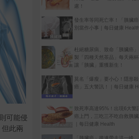
慮！
發生率等同死亡率！「胰臟癌
別當作小事｜每日健康 Healt
杜絕糖尿病、致命「胰臟癌」
製「四種天然茶品」每天兩杯
讓「胰臟」重獲新生！
莫名「爆瘦」要小心！隱形殺
癌」五大警訊！｜每日健康 Hea
致死率高達95%！出現6大警
癌上門，三吃三不吃自救胰臟
%則可能侵
｜每日健康 Health
，但此兩
「胰臟癌」接連帶走洪一峰、