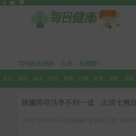
70%的疾病與「久坐」有關聯！
首頁
報導
健康
預防
新聞
中醫
飲食
運動
減重
胰臟癌存活率不到一成 出現七種症狀
| 日期:
2018-08-03
| 責任編輯:
廖思涵
| 分類:
癌症疾