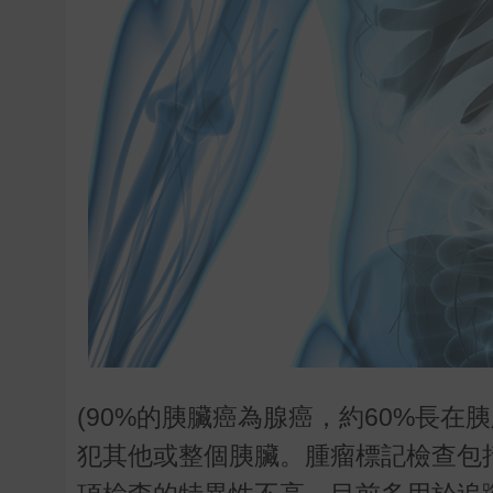
(90%的胰臟癌為腺癌，約60%長在
犯其他或整個胰臟。腫瘤標記檢查包括癌胚原