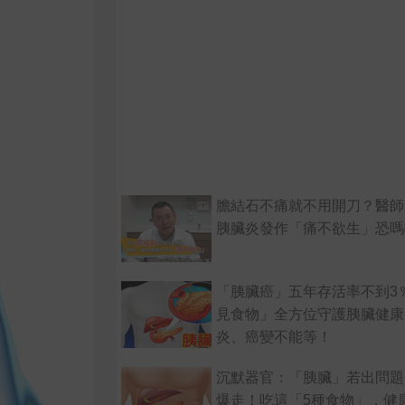
膽結石不痛就不用開刀？醫師
胰臟炎發作「痛不欲生」恐嗎
「胰臟癌」五年存活率不到3
見食物」全方位守護胰臟健康
炎、癌變不能等！
沉默器官：「胰臟」若出問題
爆走！吃這「5種食物」，健