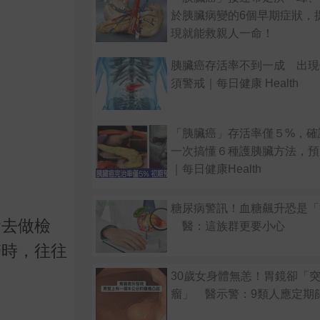
於胰臟病變的6個早期症狀，
現就能救親人一命！
胰臟癌存活率不到一成 出現
須警戒｜每日健康 Health
「胰臟癌」存活率僅５%，確
一次搞懂６種護胰臟方法，預
｜每日健康Health
糖尿病警訊！血糖飆升恐是「
會去做檢
醫：這族群更要小心
醫時，往往
30歲女身體無恙！胃鏡卻「突
瘤」 醫示警：9類人應定期