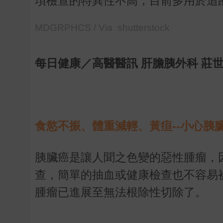
項檢查的特異性不高，目前多用於追
MDGRPHCS / Via shutterstock
每日健康／高醫醫訊 肝膽胰外科 莊世
食慾不振、體重減輕、黃疸--小心胰
胰臟癌是讓人聞之色變的惡性腫瘤，
查，簡單的抽血或健康檢查也不容易
腫瘤已進展至無法根除性切除了。