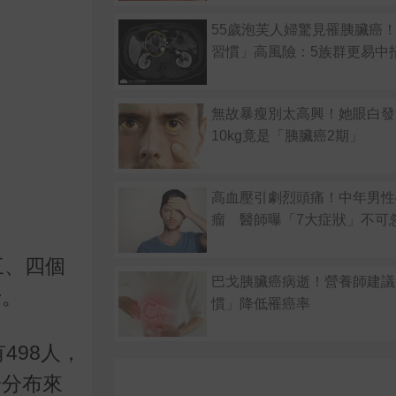
55歲泡芙人婦驚見罹胰臟癌！
習慣」高風險：5族群更易中
無故暴瘦別太高興！她眼白發
10kg竟是「胰臟癌2期」
高血壓引劇烈頭痛！中年男性
瘤 醫師曝「7大症狀」不可
三、四個
巴戈胰臟癌病逝！營養師建議
十。
慣」降低罹癌率
498人，
齡分布來