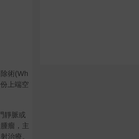
除術(Wh
部份上端空
至門靜脈或
除腫瘤，主
放射治療。