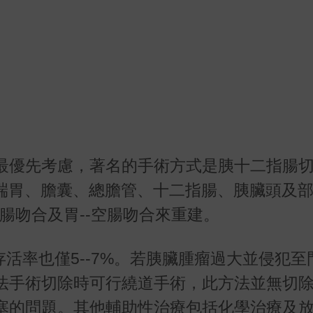
最優先考慮，著名的手術方式是胰十二指腸切
範圍包含遠端胃、膽囊、總膽管、十二指腸、胰臟頭及
空腸吻合及胃--空腸吻合來重建。
年存活率也僅5--7%。若胰臟腫瘤過大並侵犯
法手術切除時可行繞道手術，此方法並無切
塞的問題。其他輔助性治療包括化學治療及