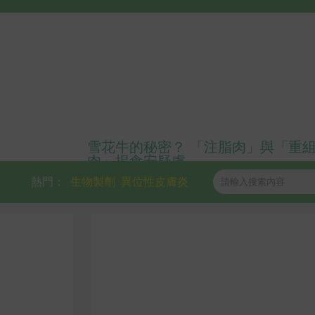
雪花牛的秘密？ 「注脂肉」與「重
肉」揭食安疑慮
熱門：
生物製劑
異位性皮膚炎