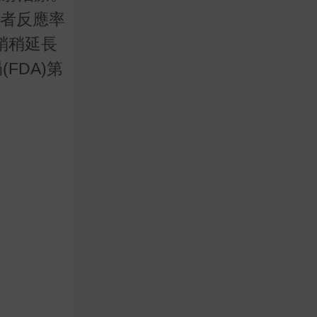
)，兩者反應率
並稍稍延長
FDA)第