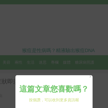
猴痘是性病嗎？精液驗出猴痘DNA
美容
兩性
生活
迷思
專欄
媒體
糖尿病照護
X
即須警戒｜每日健康 Health
病