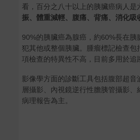
看，百分之八十以上的胰臟癌病人是
振、體重減輕、腹痛、背痛、消化吸
90%的胰臟癌為腺癌，約60%長在胰
犯其他或整個胰臟。腫瘤標記檢查包括癌胚原
項檢查的特異性不高，目前多用於追
影像學方面的診斷工具包括腹部超音
層攝影、內視鏡逆行性膽胰管攝影、
病理報告為主。