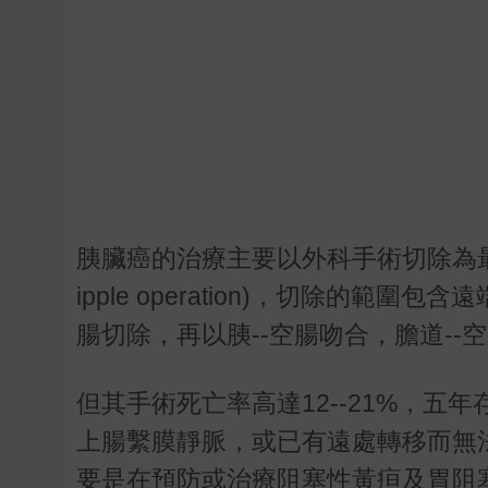
胰臟癌的治療主要以外科手術切除為
ipple operation)，切除的
腸切除，再以胰--空腸吻合，膽道--
但其手術死亡率高達12--21%，五
上腸繫膜靜脈，或已有遠處轉移而無
要是在預防或治療阻塞性黃疸及胃阻