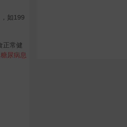
了，如
199
食正常健
與糖尿病息