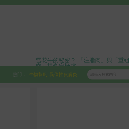
雪花牛的秘密？ 「注脂肉」與「重
肉」揭食安疑慮
熱門：
生物製劑
異位性皮膚炎