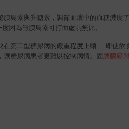
泌胰島素與升糖素，調節血液中的血糖濃度
一度因為無胰島素可打而虛弱無比。
映在第二型糖尿病的嚴重程度上頭──即使飲
，讓糖尿病患者更難以控制病情。固
胰臟癌
。