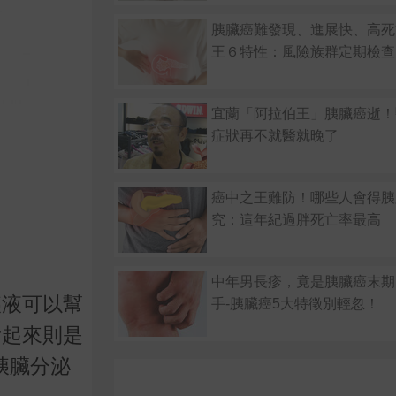
胰臟癌難發現、進展快、高死
王６特性：風險族群定期檢查
宜蘭「阿拉伯王」胰臟癌逝！
症狀再不就醫就晚了
癌中之王難防！哪些人會得胰
究：這年紀過胖死亡率最高
中年男長疹，竟是胰臟癌末期
胰液可以幫
手-胰臟癌5大特徵別輕忽！
看起來則是
胰臟分泌