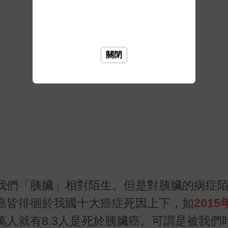
關閉
我們「胰臟」相對陌生。但是對胰臟的病症
癌皆徘徊於我國十大癌症死因上下，如
2015
萬人就有
8.3
人是死於胰臟癌。可謂是被我們