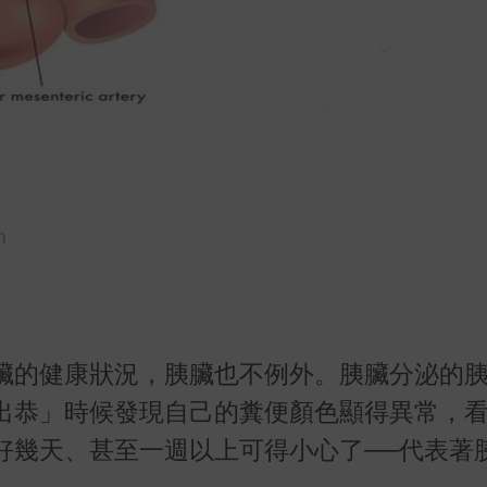
m
臟的健康狀況，胰臟也不例外。胰臟分泌的
出恭」時候發現自己的糞便顏色顯得異常，
好幾天、甚至一週以上可得小心了──代表著