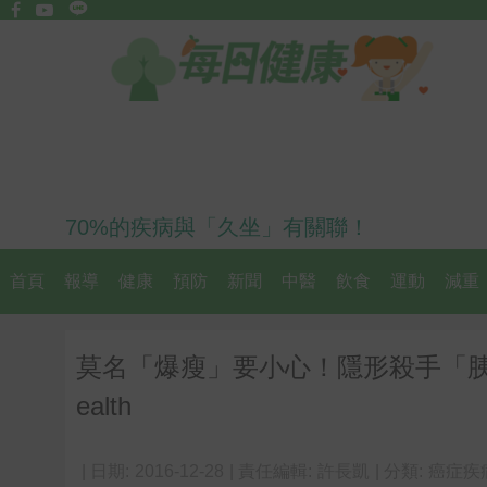
70%的疾病與「久坐」有關聯！
首頁
報導
健康
預防
新聞
中醫
飲食
運動
減重
莫名「爆瘦」要小心！隱形殺手「胰
ealth
| 日期:
2016-12-28
| 責任編輯:
許長凱
| 分類:
癌症疾