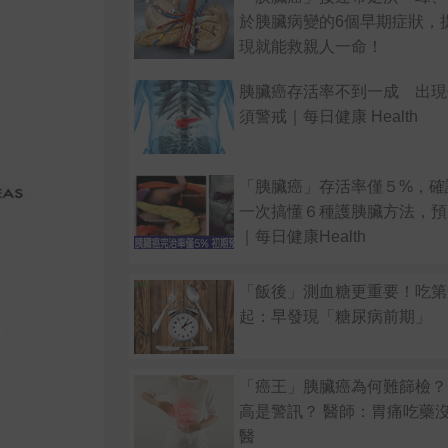
於胰臟病變的6個早期症狀，
現就能救親人一命！
胰臟癌存活率不到一成 出現
須警戒｜每日健康 Health
「胰臟癌」存活率僅５%，確
一次搞懂６種護胰臟方法，預
｜每日健康Health
「飯後」測血糖更重要！吃第
起：早發現「糖尿病前期」
「癌王」胰臟癌為何難篩檢？
高是警訊？ 醫師：胃痛吃藥
醫