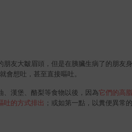
的朋友大皺眉頭，但是在胰臟生病了的朋友
上就會想吐，甚至直接嘔吐。
油、漢堡、酪梨等食物以後，因為
它們的高
嘔吐的方式排出
；或如第一點，以糞便異常