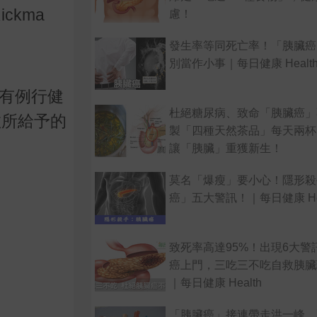
Rickma
慮！
發生率等同死亡率！「胰臟癌
別當作小事｜每日健康 Healt
有例行健
杜絕糖尿病、致命「胰臟癌」
救所給予的
製「四種天然茶品」每天兩杯
讓「胰臟」重獲新生！
莫名「爆瘦」要小心！隱形殺
癌」五大警訊！｜每日健康 Hea
致死率高達95%！出現6大警
癌上門，三吃三不吃自救胰臟
｜每日健康 Health
「胰臟癌」接連帶走洪一峰、