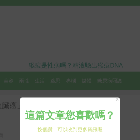
猴痘是性病嗎？精液驗出猴痘DNA
美容
兩性
生活
迷思
專欄
媒體
糖尿病照護
X
臟癌」五大警訊！｜每日健康 H
病