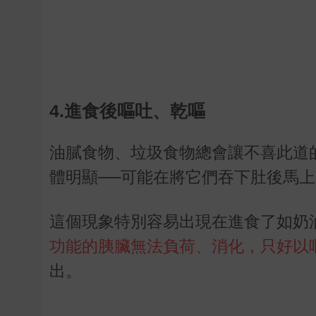
4.進食後嘔吐、乾嘔
油膩食物、垃圾食物總會讓不喜此道
體明顯──可能在將它們吞下肚後馬
這個現象特別容易出現在進食了如奶
功能的胰臟無法負荷、消化，只好以
出。