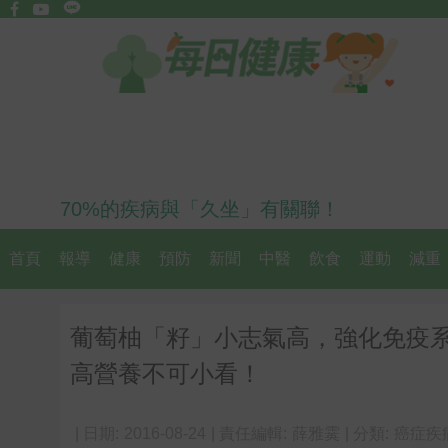
70%的疾病與「久坐」有關聯！
首頁
報導
健康
預防
新聞
中醫
飲食
運動
減重
葡萄柚「籽」小志氣高，強化免疫
高營養不可小看！
| 日期:
2016-08-24
| 責任編輯:
薛雅霙
| 分類:
癌症疾