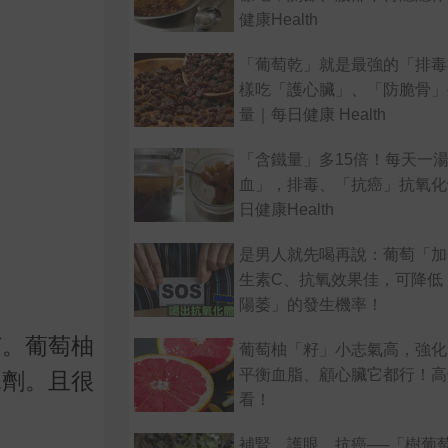
健康Health
「葡萄乾」就是最強的「排毒
樣吃「護心臟」、「防脆骨」
量｜每日健康 Health
「含鐵量」多15倍！每天一
血」，排毒、「抗癌」抗氧化
日健康Health
是男人就先喝再說：葡萄「加
生素C、抗氧效果佳，可降低
陽萎」的發生機率！
菌。葡萄柚
葡萄柚「籽」小志氣高，強化
平衡血脂、顧心臟它都行！高
水劑。且很
看！
補腎、護眼、抗癌──「樹葡