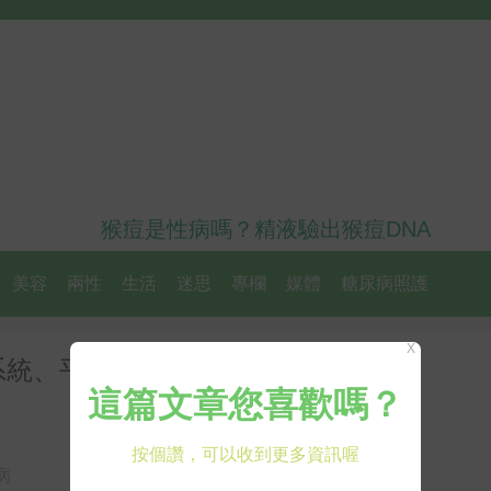
猴痘是性病嗎？精液驗出猴痘DNA
美容
兩性
生活
迷思
專欄
媒體
糖尿病照護
X
系統、平衡血脂、顧心臟它都行！
病