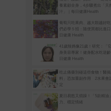
養素顧全身，4步驟煮出「天
汁」｜每日健康Health
葡萄只吃果肉、越大顆越好吃
們必學５招：隨便買都比進口
日健康 Health
41歲辣媽像21歲！研究：「
身美容專家！健身配水吃逆齡
日健康 Health
吃止痛藥別碰這些食物！醫揭
料」恐加重副作用 2水果會
定
夏日易怒又煩躁！「5款精油
力、穩定情緒