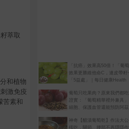
柚籽萃取
「抗癌」效果高50倍！「葡
效果更勝維他命C，連皮帶籽
「5益處」｜每日健康Health
養成分和植物
能刺激免疫
葡萄只吃果肉？原來我們都吃
證實：「葡萄精華裡外兼具」
檬苦素和
細胞、保護血管還能預防阿茲
神奇【醋漬葡萄乾】作法大公
樣吃，關節、腰部不再隱隱作