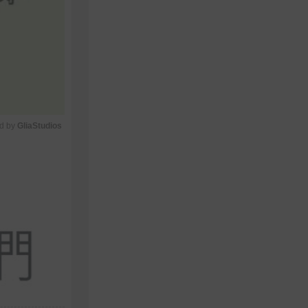
d by 
GliaStudios
M