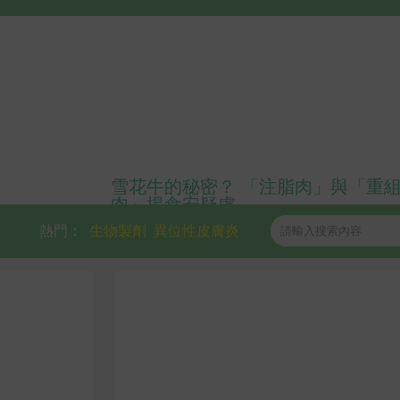
雪花牛的秘密？ 「注脂肉」與「重
肉」揭食安疑慮
熱門：
生物製劑
異位性皮膚炎