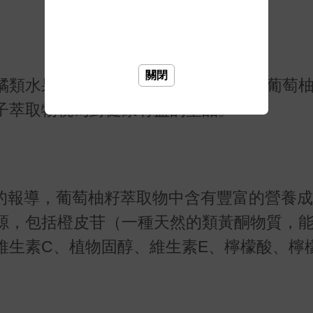
關閉
橘類水果，而葡萄柚籽則是被廣為製成葡萄
子萃取物視為對健康有益的聖品。
ter》網站的報導，葡萄柚籽萃取物中含有豐富的營
源，包括橙皮苷（一種天然的類黃酮物質，
維生素C、植物固醇、維生素E、檸檬酸、檸