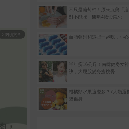
不只是葡萄柚！原來服藥「這
對不能吃 醫曝4致命禁忌
閱讀文章
arrow_forward_ios
血脂藥別和這些一起吃，小心
半年瘦16公斤！南韓健身女神
訣，大屁股變身蜜桃臀
柑橘類水果這麼多？7大類選
錯傷身