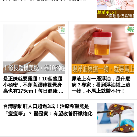
中風！｜每日健康Health
是正妹就要露腿！10個瘦腿
尿液上有一層浮油，是什麼
小秘密，不穿高跟鞋視覺身
病？專家：看到浮油搭上這
高也有175cm｜每日健康 He
一物，不馬上就醫不行！
alth
台灣脂肪肝人口超過3成！治療希望竟是
「瘦瘦筆」？ 醫證實：有望改善肝纖維化