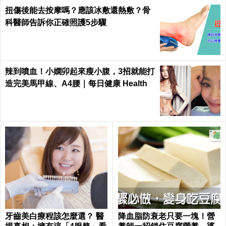
扭傷後能去按摩嗎？應該冰敷還熱敷？骨
科醫師告訴你正確照護5步驟
辣到噴血！小嫻卯起來瘦小腹，3招就能打
造完美馬甲線、A4腰｜每日健康 Health
牙齒美白療程該怎麼選？ 醫
降血脂防衰老只要一塊！營