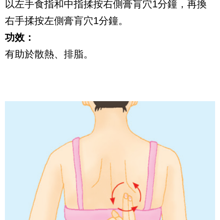
以左手食指和中指揉按右側膏肓穴1分鐘，再換
右手揉按左側膏肓穴1分鐘。
功效：
有助於散熱、排脂。