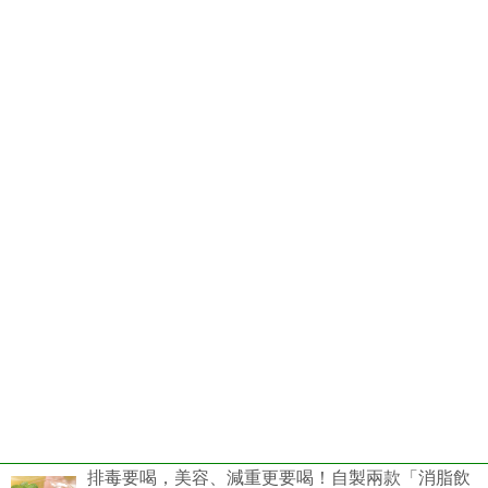
排毒要喝，美容、減重更要喝！自製兩款「消脂飲