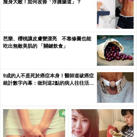
瘦身大敵！如何改善「浮腫腸道」？
芭樂、櫻桃讓皮膚變漂亮 不靠修圖也能
吃出無敵美肌的 「關鍵飲食」
9成的人不是死於癌症本身！醫師道破癌症
統計數字內幕：做到這2點的病人往往活下
來了｜每日健康 Health