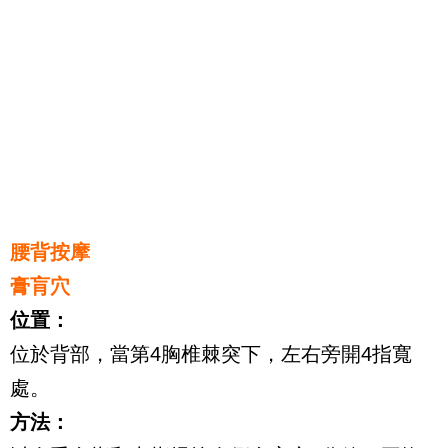
腰背按摩
膏肓穴
位置：
位於背部，當第4胸椎棘突下，左右旁開4指寬
處。
方法：