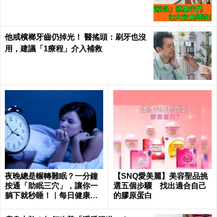
糖尿病都怕！｜每日健康Health
他戒檳榔牙齒仍掉光！ 醫搖頭：刷牙也沒
用，建議「1療程」介入補救
夜晚總是輾轉難眠？一分鐘
【SNQ愛美麗】美容聖品挑
按通「助眠三穴」，讓你一
選五個步驟 找出適合自己
躺下就秒睡！｜每日健康He
的膠原蛋白
alth