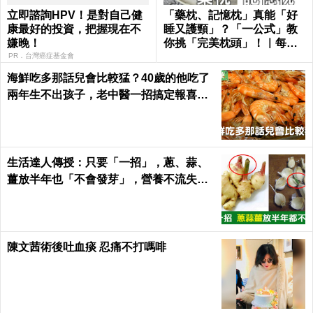
立即諮詢HPV！是對自己健
「藥枕、記憶枕」真能「好
康最好的投資，把握現在不
睡又護頸」？「一公式」教
嫌晚！
你挑「完美枕頭」！｜每日
健康Health
PR．台灣癌症基金會
海鮮吃多那話兒會比較猛？40歲的他吃了
兩年生不出孩子，老中醫一招搞定報喜｜
每日健康 Health
生活達人傳授：只要「一招」，蔥、蒜、
薑放半年也「不會發芽」，營養不流失！
｜每日健康Health
陳文茜術後吐血痰 忍痛不打嗎啡