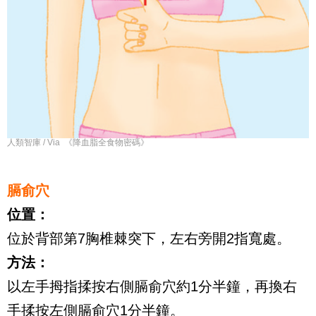
人類智庫 / Via 《降血脂全食物密碼》
膈俞穴
位置：
位於背部第7胸椎棘突下，左右旁開2指寬處。
方法：
以左手拇指揉按右側膈俞穴約1分半鐘，再換右
手揉按左側膈俞穴1分半鐘。