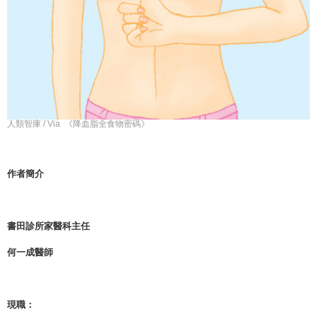
人類智庫 / Via 《降血脂全食物密碼》
作者簡介
書田診所家醫科主任
何一成醫師
現職：