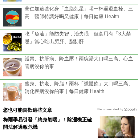
薏仁加這些化身「血脂剋星」喝一杯逼退血栓、三
高，醫師特調好喝又健康｜每日健康 Health
吃「魚油」能防失智，治失眠 但食用有「3大禁
忌」當心吃出肥胖、脂肪肝
護胃、抗肝病、降血壓！兩碗湯大口喝三高、心血
管病沒你的事
瘦身、抗老、降脂！兩杯「纖體飲」大口喝三高、
消化疾病沒你的事｜每日健康 Health
您也可能喜歡這些文章
Recommended by
梅雨季易引發「終身氣喘」！除溼機正確
開法解過敏危機