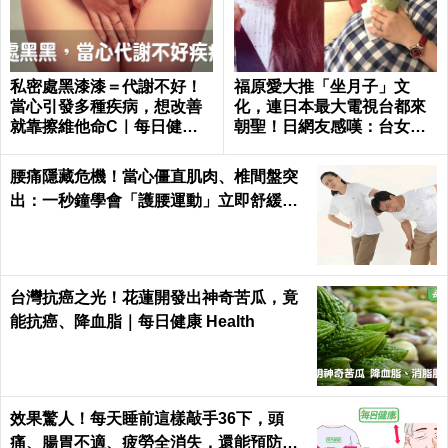
私密處黑漆漆＝代謝不好！
福原愛大推「坐月子」文
當心引發多種疾病，想改善
化，連日本最大電視台都來
就靠擦維他命C｜每日健康
朝聖！日網友感嘆：台女很
Health
幸福，根本產婦天堂
腰痛隱藏危機！當心僵直肌肉、椎間盤突
出：一秒鐘學會「護腰運動」立即舒緩腰
部疼痛、恢復柔軟度
台灣抗癌之光！花蓮開發出神奇苦瓜，竟
能抗癌、降血脂｜每日健康 Health
效果驚人！每天睡前這樣敲手36下，頭
痛、腸胃不適、疲勞全消失，還能預防腦