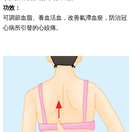
功效：
可調節血脂、養血活血，改善氣滯血瘀，防治冠
心病所引發的心絞痛。