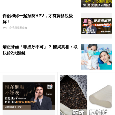
伴侶和妳一起預防HPV，才有資格說愛
妳！
PR．台灣癌症基金會
矯正牙齒「非拔牙不可」？ 醫揭真相：取
決於2大關鍵