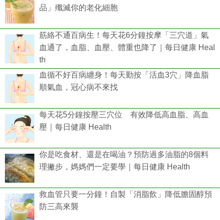
品」殲滅你的老化細胞
筋絡不通百病生！每天花6分鐘按摩「三穴道」氣
血通了，血脂、血壓、體重也降了｜每日健康 Heal
th
血循不好百病纏身！每天勤按「活血3穴」降血脂
順氣血，冠心病不來找
每天花5分鐘按壓三穴位 有效降低高血脂、高血
壓｜每日健康 Health
你是吃食材、還是在喝油？預防過多油脂的8個料
理撇步，媽媽們一定要學｜每日健康 Health
救血管只要一分鐘！自製「消脂飲」降低膽固醇預
防三高來襲