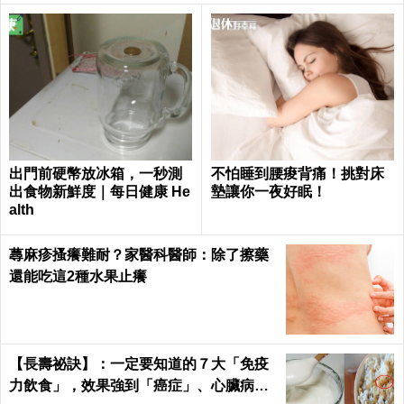
出門前硬幣放冰箱，一秒測
不怕睡到腰痠背痛！挑對床
出食物新鮮度｜每日健康 He
墊讓你一夜好眠！
alth
蕁麻疹搔癢難耐？家醫科醫師：除了擦藥
還能吃這2種水果止癢
【長壽祕訣】：一定要知道的７大「免疫
力飲食」，效果強到「癌症」、心臟病、