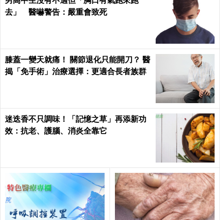
男高中生沒有不適但「胸口有氣跑來跑
去」 醫嚇警告：嚴重會致死
膝蓋一變天就痛！ 關節退化只能開刀？ 醫
揭「免手術」治療選擇：更適合長者族群
迷迭香不只調味！「記憶之草」再添新功
效：抗老、護腦、消炎全靠它