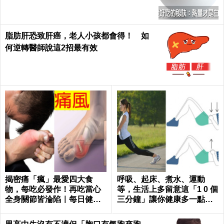
脂肪肝恐致肝癌，老人小孩都會得！ 如
何逆轉醫師說這2招最有效
揭密痛「瘋」最愛四大食
呼吸、起床、煮水、運動
物，每吃必發作！再吃當心
等，生活上多留意這「1 0 個
全身關節皆淪陷｜每日健康
三分鐘」讓你健康多一點，
Health
壽命多十年 ～