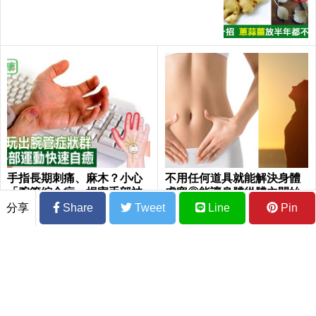
｜每日健康Health
手指長期刺痛、麻木？小心
不用任何道具就能解決身體
「腕管綜合症」損害手部神
虛寒◎能讓身體從體內開始
經！15秒「手部伸展」這樣
變得暖暖地的「呼吸法」
分享
Share
Tweet
Line
Pin
練，別讓身體空「腕」惜！
最新消息！北市和平醫院護理師確診，先
生小孩也確診