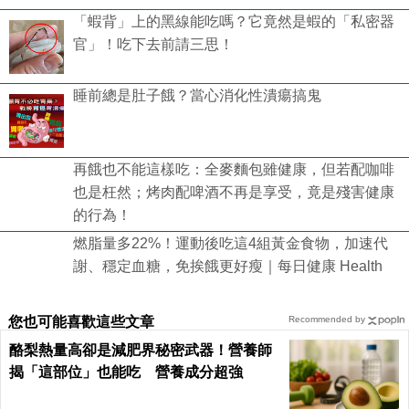
「蝦背」上的黑線能吃嗎？它竟然是蝦的「私密器
官」！吃下去前請三思！
睡前總是肚子餓？當心消化性潰瘍搞鬼
再餓也不能這樣吃：全麥麵包雖健康，但若配咖啡
也是枉然；烤肉配啤酒不再是享受，竟是殘害健康
的行為！
燃脂量多22%！運動後吃這4組黃金食物，加速代
謝、穩定血糖，免挨餓更好瘦｜每日健康 Health
您也可能喜歡這些文章
Recommended by
酪梨熱量高卻是減肥界秘密武器！營養師
揭「這部位」也能吃 營養成分超強