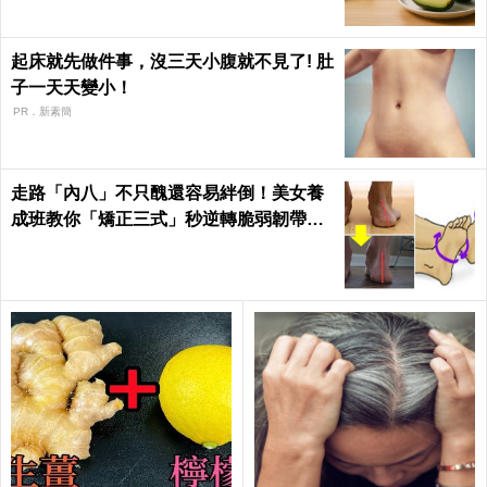
起床就先做件事，沒三天小腹就不見了! 肚
子一天天變小！
PR．新素簡
走路「內八」不只醜還容易絆倒！美女養
成班教你「矯正三式」秒逆轉脆弱韌帶肌
肉！