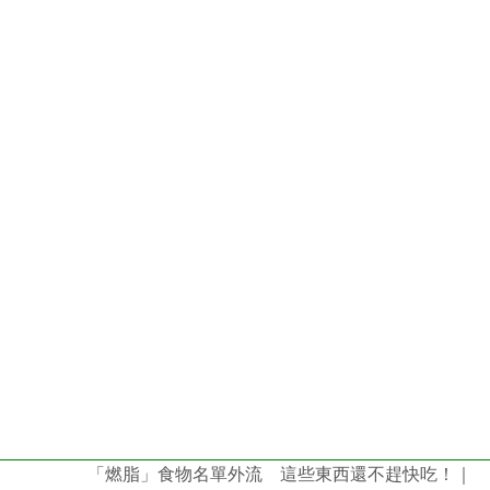
「燃脂」食物名單外流 這些東西還不趕快吃！｜