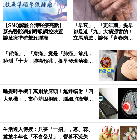
【SNQ認證台灣醫療亮點】
「早衰」、「更年期」提早
新光醫院獨創呼吸調控裝置
都是這「九」大禍源害的！
讓放療準確擊殺腫瘤
立馬消滅，讓你「青春肉
體」大勝同齡人！
「背痛」、「肩痛」竟是「肺癌」前兆：
秒測「十大」肺癌預兆，提早發現治癒率
飆升50%！
睡覺時手機千萬別放床頭！無線輻射「四
大危機」，當心基因損毀、腦細胞癌變！
｜每日健康Health
生活達人傳授：只要「一招」，蔥、蒜、
薑放半年也「不會發芽」，營養不流失！