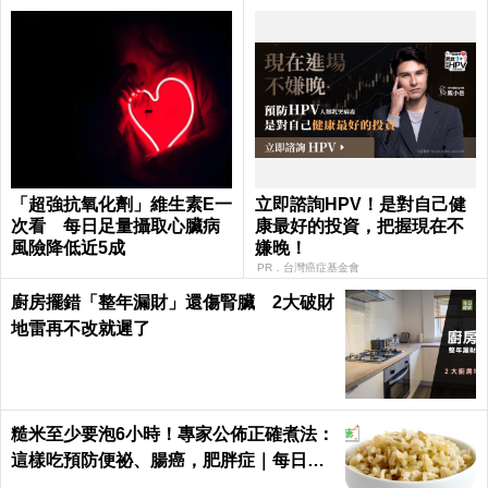
「超強抗氧化劑」維生素E一
立即諮詢HPV！是對自己健
次看 每日足量攝取心臟病
康最好的投資，把握現在不
風險降低近5成
嫌晚！
PR．台灣癌症基金會
廚房擺錯「整年漏財」還傷腎臟 2大破財
地雷再不改就遲了
糙米至少要泡6小時！專家公佈正確煮法：
這樣吃預防便祕、腸癌，肥胖症｜每日健
康 Health