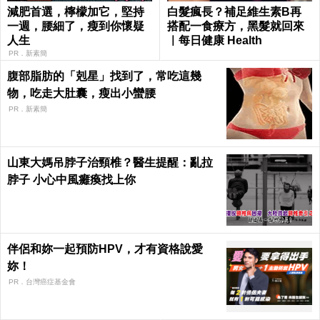
減肥首選，檸檬加它，堅持
白髮瘋長？補足維生素B再
一週，腰細了，瘦到你懷疑
搭配一食療方，黑髮就回來
人生
｜每日健康 Health
PR．新素簡
腹部脂肪的「剋星」找到了，常吃這幾
物，吃走大肚囊，瘦出小蠻腰
PR．新素簡
山東大媽吊脖子治頸椎？醫生提醒：亂拉
脖子 小心中風癱瘓找上你
伴侶和妳一起預防HPV，才有資格說愛
妳！
PR．台灣癌症基金會