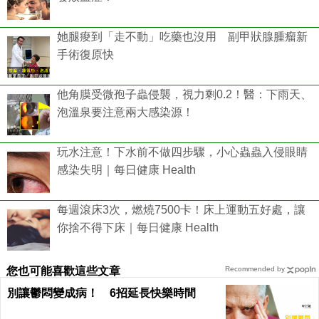
她腿痠到「走不動」吃藥也沒用 副甲狀腺腫瘤新
手術復原快
他角膜受微孢子蟲侵襲，視力剩0.2！醫：下雨天、
泡溫泉要注意兩大感染源！
玩水注意！下水前不做四步驟，小心蟲蟲入侵眼睛
感染失明｜每日健康 Health
每週滾床3次，燃燒7500卡！床上運動五好處，讓
你捨不得下床｜每日健康 Health
您也可能喜歡這些文章
Recommended by
別讓鬱悶變成病！ 6招延長快樂時間