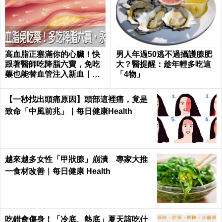
高血脂正塞滿你的心臟！快
男人年過50逃不過攝護腺肥
跟著醫師吃降脂六寶，免吃
大？醫提醒：趁年輕多吃這
藥也能替血管注入新血｜每
「4物」
日健康 Health
【一秒找出頭痛原因】頭部這裡痛，竟是
致命「中風前兆」｜每日健康Health
越來越多女性「甲狀腺」崩潰 專家大推
一食材改善｜每日健康 Health
吃錯會傷身！「冷底、熱底」夏天該吃什