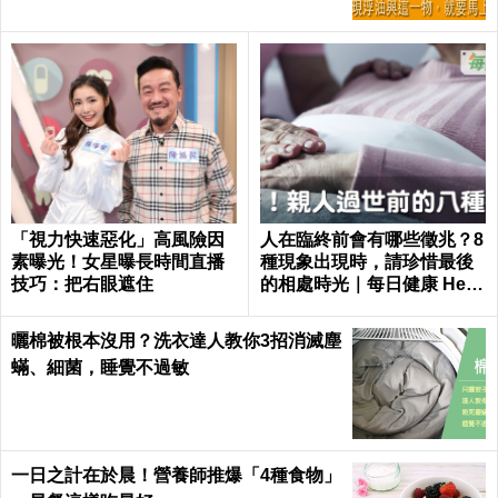
「視力快速惡化」高風險因
人在臨終前會有哪些徵兆？8
素曝光！女星曝長時間直播
種現象出現時，請珍惜最後
技巧：把右眼遮住
的相處時光｜每日健康 Healt
h
曬棉被根本沒用？洗衣達人教你3招消滅塵
蟎、細菌，睡覺不過敏
一日之計在於晨！營養師推爆「4種食物」