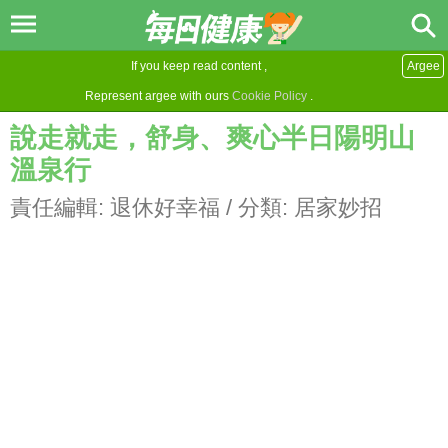
If you keep read content ,
Argee
Represent argee with ours
Cookie Policy
.
說走就走，舒身、爽心半日陽明山
溫泉行
責任編輯:
退休好幸福
/ 分類:
居家妙招