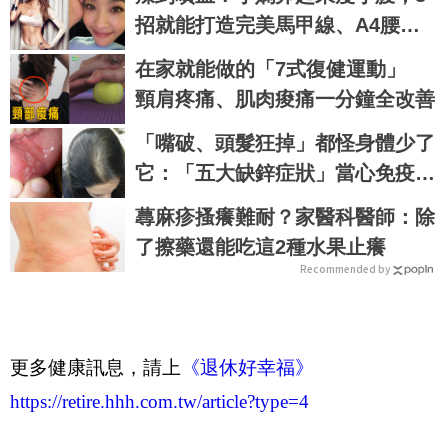
招就能打造完美馬甲線、A4腰｜
每日健康 Health
在家就能做的「7式復健運動」
頸肩疼痛、肌肉痠痛一分鐘全改善
「嘴破、頭髮狂掉」都怪身體少了
它：「五大缺鋅症狀」當心免疫力
潰敗、危機一觸即發！3食物救回
蕁麻疹搔癢難耐？家醫科醫師：除
來｜每日健康Health
了擦藥還能吃這2種水果止癢
Recommended by
更多健康訊息，請上
《退休好幸福》
https://retire.hhh.com.tw/article?type=4