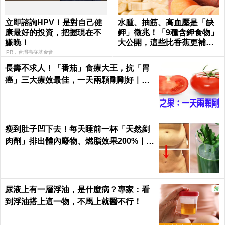
立即諮詢HPV！是對自己健
水腫、抽筋、高血壓是「缺
康最好的投資，把握現在不
鉀」徵兆！「9種含鉀食物」
嫌晚！
大公開，這些比香蕉更補鉀
｜每日健康 Health
PR．台灣癌症基金會
長壽不求人！「番茄」食療大王，抗「胃
癌」三大療效最佳，一天兩顆剛剛好｜每
日健康Health
瘦到肚子凹下去！每天睡前一杯「天然剷
肉劑」排出體內廢物、燃脂效果200%｜每
日健康
尿液上有一層浮油，是什麼病？專家：看
到浮油搭上這一物，不馬上就醫不行！