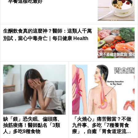
早餐這樣吃最好
生酮飲食真的這麼神？醫師：這類人千萬
別試，當心中毒身亡｜每日健康 Health
缺「鎂」恐失眠、偏頭痛、
「火燒心」痛苦難當？不做
抽筋痠痛！醫師點名「3類
九件事、多吃「7種養胃食
人」多吃9種食物
療」，自癒「胃食道逆流」
不求人！