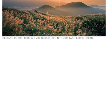
https://retire.hhh.com.tw / Via https://retire.hhh.com.tw/article/cont/1583