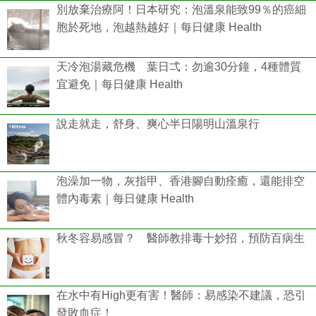
別放棄治療阿！日本研究：泡溫泉能致99％的癌細
胞於死地，泡越熱越好｜每日健康 Health
天冷泡湯藏危機 葉日弌：勿逾30分鐘，4種體質
宜避免｜每日健康 Health
說走就走，舒身、爽心半日陽明山溫泉行
泡澡加一物，灰指甲、香港腳自動痊癒，還能排空
體內毒素｜每日健康 Health
秋冬容易感冒？ 醫師教排毒十妙招，預防百病生
在水中有High更有害！醫師：易感染不建議，恐引
發敗血症！