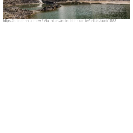
https://retire.hhh.com.tw / Via https://retire.hhh.com.tw/article/cont/1583