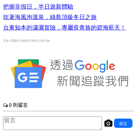
把握非假日，半日遊新體驗
吹著海風泡溫泉，綠島頂級冬日之旅
台東知本的瀟灑冒險，專屬長青族的碧海藍天！
Via https://retire.hhh.com.tw