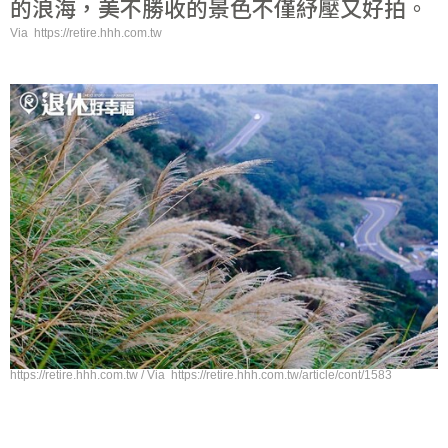
的浪海，美不勝收的景色不僅紓壓又好拍。
Via https://retire.hhh.com.tw
https://retire.hhh.com.tw / Via https://retire.hhh.com.tw/article/cont/1583