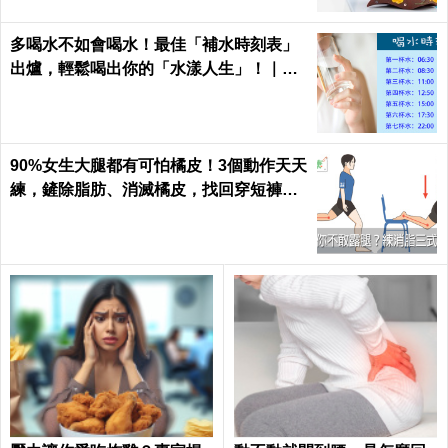
多喝水不如會喝水！最佳「補水時刻表」
出爐，輕鬆喝出你的「水漾人生」！｜每
日健康Health
90%女生大腿都有可怕橘皮！3個動作天天
練，鏟除脂肪、消滅橘皮，找回穿短褲的
自信｜每日健康 Health