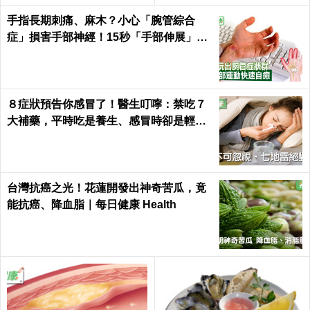
手指長期刺痛、麻木？小心「腕管綜合
症」損害手部神經！15秒「手部伸展」這
樣練，別讓身體空「腕」惜！
８症狀預告你感冒了！醫生叮嚀：禁吃７
大補藥，平時吃是養生、感冒時卻是輕生
｜每日健康 Health
台灣抗癌之光！花蓮開發出神奇苦瓜，竟
能抗癌、降血脂｜每日健康 Health