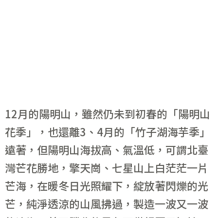
12月的陽明山，雖然仍未到初春的「陽明山
花季」，也還離3、4月的「竹子湖海芋季」
遠著，但陽明山海拔高、氣溫低，可謂北臺
灣芒花勝地，擎天崗、七星山上白茫茫一片
芒海，在暖冬日光照耀下，綻放著閃爍的光
芒，純淨透涼的山風拂過，製造一波又一波