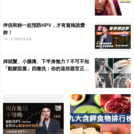
伴侶和妳一起預防HPV，才有資格說愛
妳！
PR．台灣癌症基金會
掉頭髮、小腿痛、下半身無力？不可不知
「動脈阻塞」四徵兆：你的這些器官正在
壞死！｜每日健康 Health