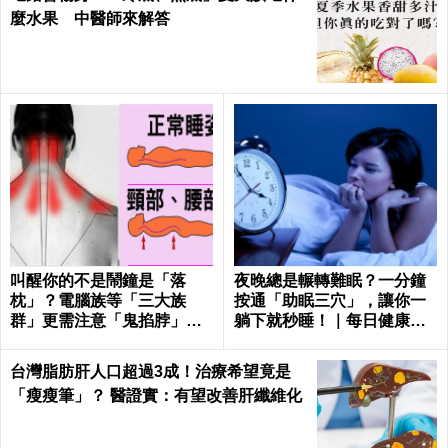
麼水果 中醫師來解答
叫醒你的不是鬧鐘是「落
夜晚總是輾轉難眠？一分鐘
枕」？電腦族等「三大族
按通「助眠三穴」，讓你一
群」更需注意「鬼掐脖」！
躺下就秒睡！｜每日健康He
｜每日健康Health
alth
台灣脂肪肝人口超過3成！治療希望竟是
「瘦瘦筆」？ 醫證實：有望改善肝纖維化