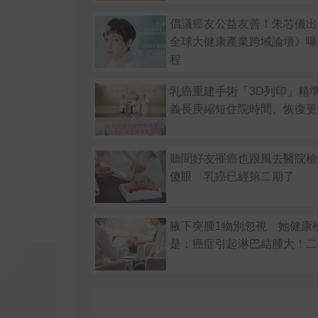
倡議癌友公益友善！朱芯儀出席
全球大健康產業跨域論壇》曝
程
乳癌重建手術「3D列印」精
義長庚縮短住院時間、恢復更
聽聞好友罹癌也跟風去醫院檢
傻眼 乳癌已經第二期了
腋下突腫1物別忽視 她健康
是：癌症引起淋巴結腫大！二期