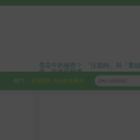
雪花牛的秘密？ 「注脂肉」與「重
肉」揭食安疑慮
熱門：
生物製劑
異位性皮膚炎