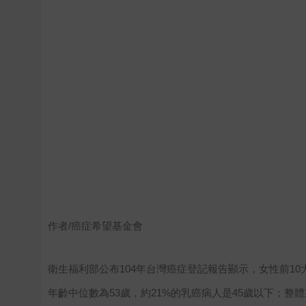
作者/癌症希望基金會
衛生福利部公布104年台灣癌症登記報告顯示，女性前10
年齡中位數為53歲，約21%的乳癌病人是45歲以下；