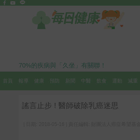
70%的疾病與「久坐」有關聯！
首頁
報導
健康
預防
新聞
中醫
飲食
運動
減重
謠言止步 ! 醫師破除乳癌迷思
| 日期:
2018-05-16
| 責任編輯:
財團法人癌症希望基