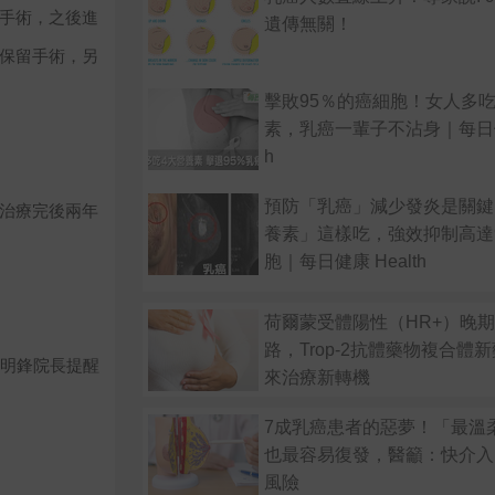
手術，之後進
遺傳無關！
保留手術，另
擊敗95％的癌細胞！女人多吃
素，乳癌一輩子不沾身｜每日健康
h
預防「乳癌」減少發炎是關鍵
治療完後兩年
養素」這樣吃，強效抑制高達
胞｜每日健康 Health
荷爾蒙受體陽性（HR+）晚
路，Trop-2抗體藥物複合體
侯明鋒院長提醒
來治療新轉機
7成乳癌患者的惡夢！「最溫
也最容易復發，醫籲：快介入
風險