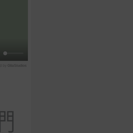
M
d by 
GliaStudios