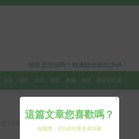
猴痘是性病嗎？精液驗出猴痘DNA
美容
兩性
生活
迷思
專欄
媒體
糖尿病照護
X
金會
| 分類:
婦科疾病