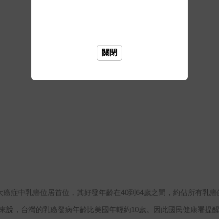
關閉
大癌症中乳癌位居首位，其好發年齡在40到64歲之間，約佔所有乳癌
整體來說，台灣的乳癌發病年齡比美國年輕約10歲。因此國民健康署提