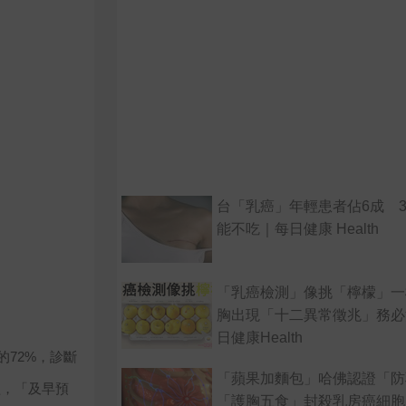
台「乳癌」年輕患者佔6成 
能不吃｜每日健康 Health
「乳癌檢測」像挑「檸檬」一
胸出現「十二異常徵兆」務必
日健康Health
的72%，診斷
「蘋果加麵包」哈佛認證「防
醒，「及早預
「護胸五食」封殺乳房癌細胞