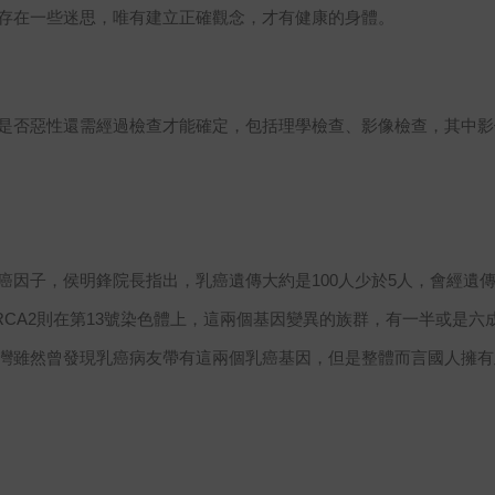
存在一些迷思，唯有建立正確觀念，才有健康的身體。
是否惡性還需經過檢查才能確定，包括理學檢查、影像檢查，其中影
癌因子，侯明鋒院長指出，乳癌遺傳大約是100人少於5人，會經遺
體；BRCA2則在第13號染色體上，這兩個基因變異的族群，有一半或是
灣雖然曾發現乳癌病友帶有這兩個乳癌基因，但是整體而言國人擁有