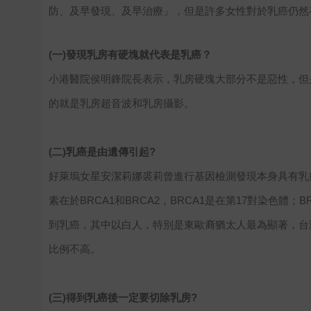
防、及早發現、及早治療」，但是許多女性對於乳癌仍然
(一)發現乳房有硬塊就代表是乳癌？
小港醫院侯明鋒院長表示，乳房硬塊大部分不是惡性，但
的就是乳房超音波和乳房攝影。
(二)乳癌是由遺傳引起?
好萊塢女星安潔莉娜裘莉曾進行基因檢測發現本身具有乳
素在於BRCA1和BRCA2，BRCA1是在第17對染色
到乳癌，其中以白人，特別是東歐裔猶太人最為顯著，台
比例不高。
(三)得到乳癌後一定要切除乳房?