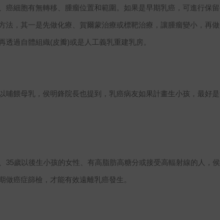
、癌細胞有無轉移、腫瘤位置和範圍。如果是早期乳癌，可進行保留
方法，其一是先做化療、賀爾蒙治療或標靶治療，讓腫瘤變小，再做
再透過自體組織(皮瓣)或是人工義乳重建乳房。
以哺餵母乳，侯明鋒院長也提到，乳癌病友如果計畫生小孩，最好是
、35歲以後生小孩的女性、有高脂肪高糖分或接受高輻射線的人，
期做癌症篩檢，才能有效遠離乳癌發生。