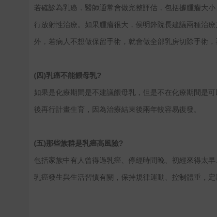
若確診為乳癌，醫師通常會做完整評估，包括據腫瘤大小
行放射性治療。如果腫瘤很大，侯明鋒院長建議兩種治療
外，若病人不想做保留手術，就會做全部乳房切除手術，
(四)乳癌不能餵母乳?
如果是化療期間是不建議餵母乳，但是不在化療期間是可
後再行計畫生育，因為治療結束後兩年較容易復發。
(五)那些族群是乳癌高風險?
包括家族中有人曾得過乳癌、停經時間晚、初經來得太早
乳癌發生與生活習慣有關，保持規律運動、控制體重，定