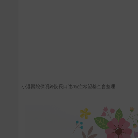
小港醫院侯明鋒院長口述/癌症希望基金會整理