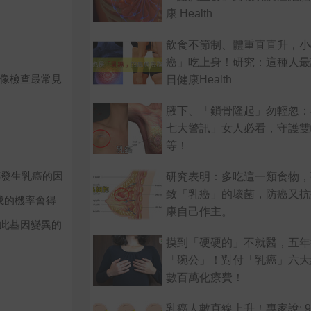
康 Health
飲食不節制、體重直直升，小
癌」吃上身！研究：這種人最
像檢查最常見
日健康Health
腋下、「鎖骨隆起」勿輕忽：
七大警訊」女人必看，守護雙
等！
傳發生乳癌的因
研究表明：多吃這一類食物，
致「乳癌」的壞菌，防癌又抗
六成的機率會得
康自己作主。
此基因變異的
摸到「硬硬的」不就醫，五年
「碗公」！對付「乳癌」六大
數百萬化療費！
乳癌人數直線上升！專家說: 