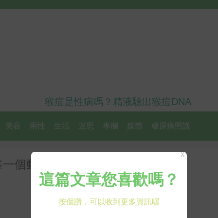
猴痘是性病嗎？精液驗出猴痘DNA
美容
兩性
生活
迷思
專欄
媒體
糖尿病照護
X
靠一個動作，3分鐘躺著速逆轉腰