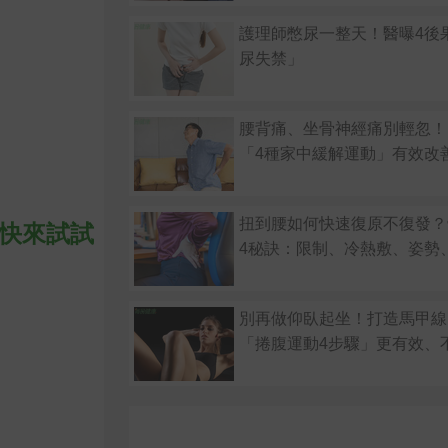
護理師憋尿一整天！醫曝4後
尿失禁」
腰背痛、坐骨神經痛別輕忽！
「4種家中緩解運動」有效改
扭到腰如何快速復原不復發？
快來試試
4秘訣：限制、冷熱敷、姿勢
別再做仰臥起坐！打造馬甲線
「捲腹運動4步驟」更有效、