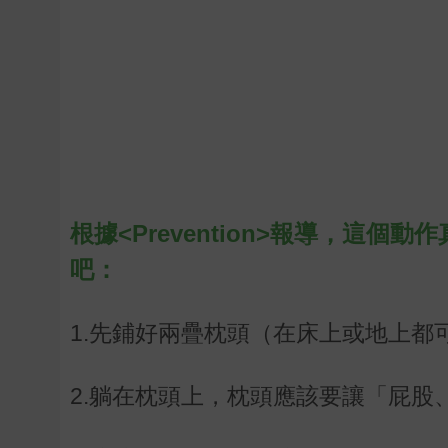
根據<
Prevention
>報導，這個動作
吧：
1.先鋪好兩疊枕頭（在床上或地上都
2.躺在枕頭上，枕頭應該要讓「屁股