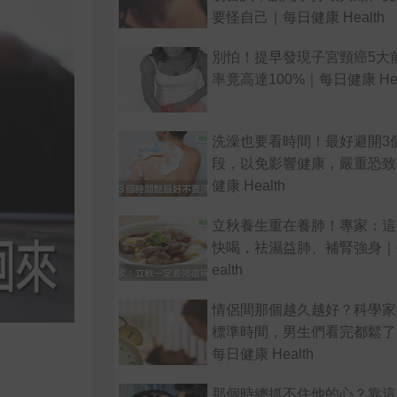
要怪自己｜每日健康 Health
別怕！提早發現子宮頸癌5大
率竟高達100%｜每日健康 Hea
洗澡也要看時間！最好避開3
段，以免影響健康，嚴重恐致
健康 Health
立秋養生重在養肺！專家：這
快喝，祛濕益肺、補腎強身｜
ealth
情侶間那個越久越好？科學家
標準時間，男生們看完都鬆了
每日健康 Health
那個時總抓不住他的心？靠這