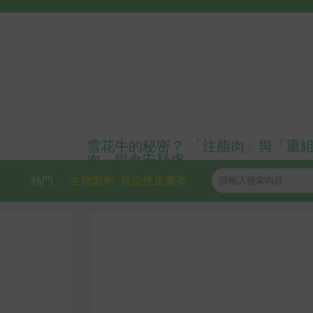
雪花牛的秘密？ 「注脂肉」與「重
肉」揭食安疑慮
熱門：
生物製劑
異位性皮膚炎