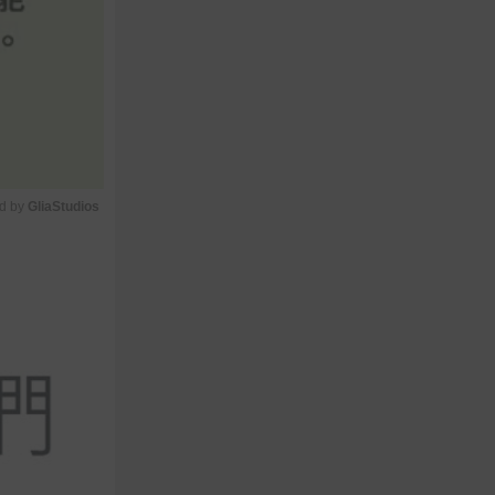
d by 
GliaStudios
M