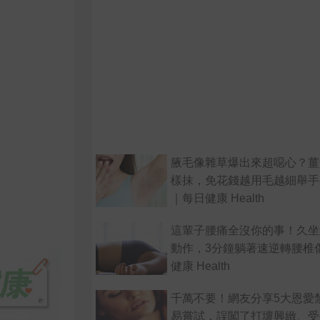
腋毛像雜草爆出來超噁心？薑
樣抹，免花錢越用毛越細舉手
｜每日健康 Health
這輩子腰痛全沒你的事！久坐
動作，3分鐘躺著速逆轉腰椎
健康 Health
千萬不要！網友分享5大恩愛
易嘗試，誤闖了打壞興緻、受