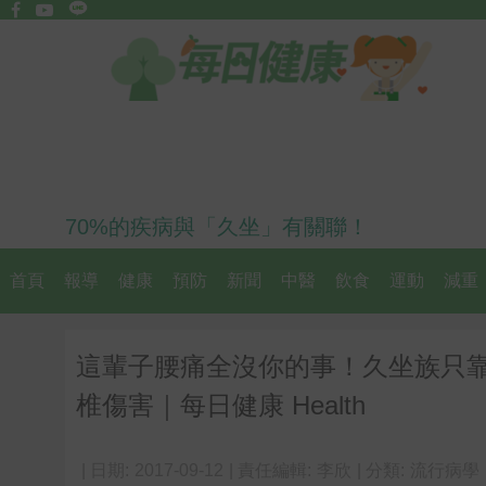
70%的疾病與「久坐」有關聯！
首頁
報導
健康
預防
新聞
中醫
飲食
運動
減重
這輩子腰痛全沒你的事！久坐族只
椎傷害｜每日健康 Health
| 日期:
2017-09-12
| 責任編輯:
李欣
| 分類:
流行病學