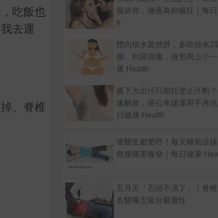
所，吃飯也
服於你，徹夜為妳瘋狂｜每日健康
h
要我去運
體內積水當然胖，多吃排水2
腫、利尿排毒，身形馬上小一
康 Health
腋下大出汗只能狂塗止汗劑？
速解救，搭公車捷運舉手再也
歪掉、脊椎
日健康 Health
連醫生都驚呼！每天睡前這樣
救腰痛零復發｜每日健康 Heal
五月天「石頭不演了」！脊
名醫曝五級分嚴重性