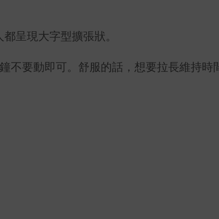
人都呈現大字型擴張狀。
分鐘不要動即可。舒服的話，想要拉長維持時