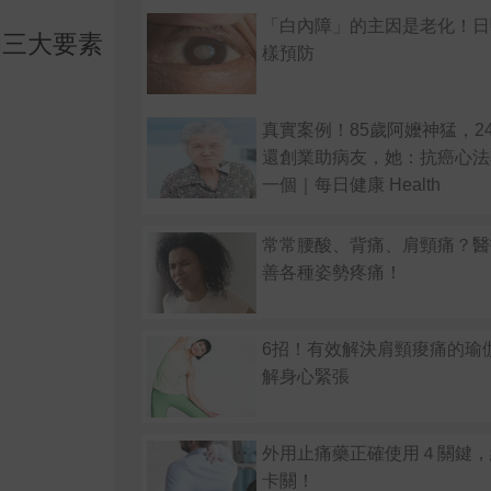
「白內障」的主因是老化！日
的三大要素
樣預防
真實案例！85歲阿嬤神猛，2
還創業助病友，她：抗癌心法
一個｜每日健康 Health
常常腰酸、背痛、肩頸痛？醫
善各種姿勢疼痛！
6招！有效解決肩頸痠痛的瑜
解身心緊張
外用止痛藥正確使用４關鍵，
卡關！