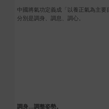
中國將氣功定義成「以養正氣為主要
分別是調身、調息、調心。
調身…調整姿勢。