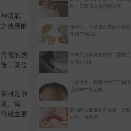
堆！日醫師改善經驗分享
得神清氣
，之後便能
年紀大、不孕運動當心骨質疏
化補充4物質
到旁邊的房
增加血清素有效預防「憂鬱症
公開4大招
茶後，某位
。
「雄性禿」和壓力脫不了關係
這幾味中藥治療
老家雖是個
血液。當
膽固醇太低反而不健康！日醫
覺得最主要
中風、得癌症