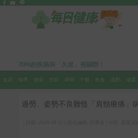
70%的疾病與「久坐」有關聯！
首頁
報導
健康
預防
新聞
中醫
飲食
運動
減重
過勞、姿勢不良難怪「肩頸痠痛」
| 日期:
2018-09-11
| 責任編輯:
邱霈俞
| 分類:
居家復