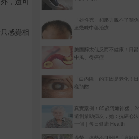
之外，還可
「雄性禿」和壓力脫不了關係
這幾味中藥治療
時只感覺相
膽固醇太低反而不健康！日醫
中風、得癌症
「白內障」的主因是老化！日
樣預防
真實案例！85歲阿嬤神猛，2
還創業助病友，她：抗癌心法
一個｜每日健康 Health
過勞、姿勢不良難怪「肩頸痠