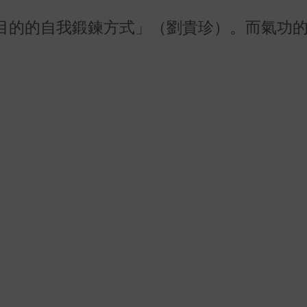
目的的自我鍛鍊方式」（劉貴珍）。而氣功