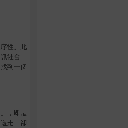
秩序性。此
資訊社會
新找到一個
智」，即是
方遊走，卻