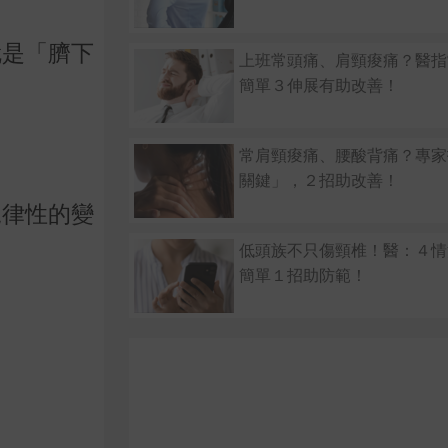
就是「臍下
上班常頭痛、肩頸痠痛？醫指
。
簡單３伸展有助改善！
常肩頸痠痛、腰酸背痛？專家
關鍵」，２招助改善！
規律性的變
低頭族不只傷頸椎！醫：４情
簡單１招助防範！