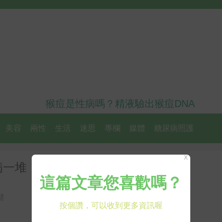
猴痘是性病嗎？精液驗出猴痘DNA
美容
兩性
生活
迷思
專欄
媒體
糖尿病照護
X
病一堆！日醫師改善經驗分享
健