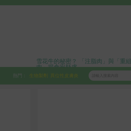
雪花牛的秘密？ 「注脂肉」與「重
肉」揭食安疑慮
熱門：
生物製劑
異位性皮膚炎