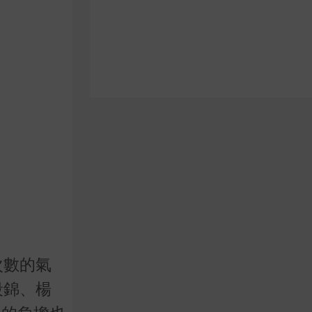
次數的氣
段錦、楊