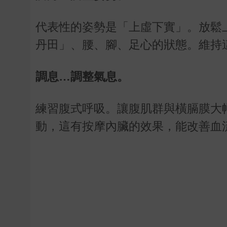
代表性的姿勢是「上虛下實」。放鬆
丹田」、腰、腳、足心的狀態。維持
調息…調整氣息。
練習腹式呼吸。讓腹肌群與橫膈膜大
動，這有按摩內臟的效果，能改善血