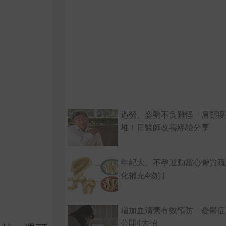
過勞、姿勢不良難怪「肩頸痠
堆！日醫師改善經驗分享
年紀大、不孕運動當心骨質疏
化補充4物質
增加血清素有效預防「憂鬱症
公開4大招