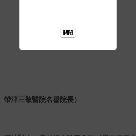
關閉
、帶津三敬醫院名譽院長）